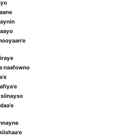
ayo
yaane
haynin
gaayo
 mooyaan’e
iraye
ka naafowno
a’e
afiya’e
 siinayso
daa’e
ahnayne
iishaa’e