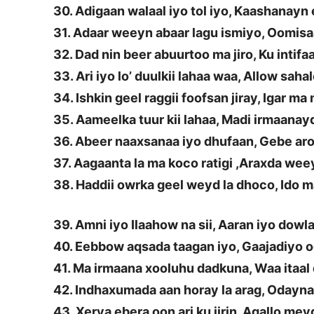
30. Adigaan walaal iyo tol iyo, Kaashanayn
31. Adaar weeyn abaar lagu ismiyo, Oomisa
32. Dad nin beer abuurtoo ma jiro, Ku intifa
33. Ari iyo lo’ duulkii lahaa waa, Allow saha
34. Ishkin geel raggii foofsan jiray, Igar m
35. Aameelka tuur kii lahaa, Madi irmaanay
36. Abeer naaxsanaa iyo dhufaan, Gebe aroo
37. Aagaanta la ma koco ratigi ,Araxda wee
38. Haddii owrka geel weyd la dhoco, Ido m
39. Amni iyo Ilaahow na sii, Aaran iyo dowl
40. Eebbow aqsada taagan iyo, Gaajadiyo 
41. Ma irmaana xooluhu dadkuna, Waa itaal
42. Indhaxumada aan horay la arag, Odayn
43. Xerya ebera oon ari ku jirin, Aqallo mey