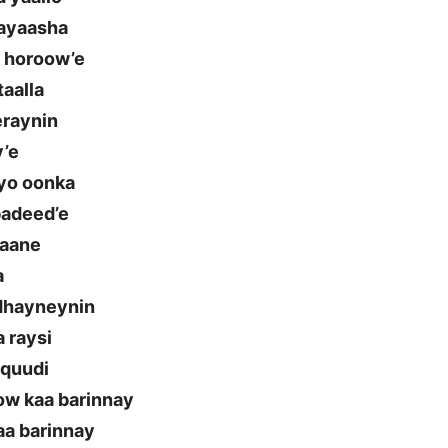
rayaasha
a horoow’e
aalla
eraynin
y’e
iyo oonka
badeed’e
yaane
a
rdhayneynin
 raysi
 quudi
ow kaa barinnay
aa barinnay