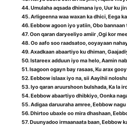
44. Umulaha aqsada dhimana iyo, Uur ku ji
45. Arligeenna waa waxan ka dhici, Eega k
46. Eebbow agoon iyo yatiin, Obo bannaan t
47. Oon qaran daryeeliyo amiir ,Ogi kor me
48. Oo aafo soo raadsatoo, ooyayaan naha
49. Axadkaan abaartiyo ku dhiman, Gaajad
50. Istareex adduun iyo ma helo, Aamin na
51. Isagoon ogayn bay rasaas, Ku arax goo
52. Eebbow islaax iyo na, sii Aayihii nolosh
53. Iyo qaran aruurshoon bulshada, Ka la i
54. Eebbow abaartiyo dhibkiyo, Oonka naga
55. Adigaa daruuraha amree, Eebbow nagu
56. Dhirtoo ubaxle oo mira dhashaan, Eebb
57. Duunyadoo irmaanaata baan, Eebbow k