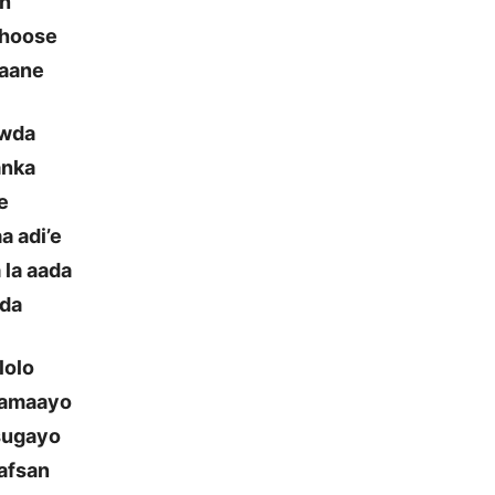
in
l hoose
yaane
awda
anka
e
a adi’e
 la aada
eda
lolo
aamaayo
sugayo
aafsan