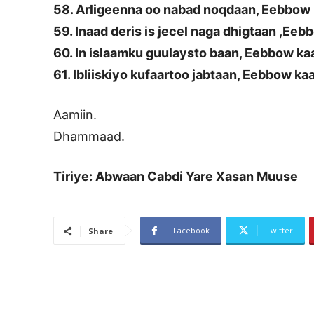
58. Arligeenna oo nabad noqdaan, Eebbow 
59. Inaad deris is jecel naga dhigtaan ,Ee
60. In islaamku guulaysto baan, Eebbow ka
61. Ibliiskiyo kufaartoo jabtaan, Eebbow ka
Aamiin.
Dhammaad.
Tiriye: Abwaan Cabdi Yare Xasan Muuse
Facebook
Twitter
Share