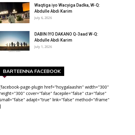
Waqtiga iyo Wacyiga Dadka, W-Q:
Abdulle Abdi Karim
July 6, 2026
DABIN IYO DAKANO Q-3aad W-Q:
Abdulle Abdi Karim
July 1, 2026
BARTEENNA FACEBOOK
[facebook-page-plugin href="hoygalaashin" width="300"
height="300" cover="false" facepile="false" cta="false"
small="false" adapt="true" link="false" method="iframe"
]