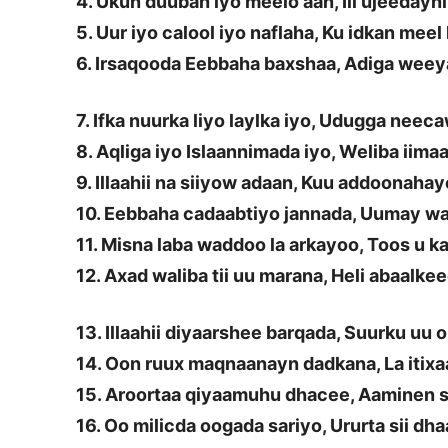
4. Ukun duuban iyo meelo aan, Ili ujeedayn
5. Uur iyo calool iyo naflaha, Ku idkan mee
6. Irsaqooda Eebbaha baxshaa, Adiga wee
7. Ifka nuurka liyo laylka iyo, Udugga neec
8. Aqliga iyo Islaannimada iyo, Weliba iima
9. Illaahii na siiyow adaan, Kuu addoonahay
10. Eebbaha cadaabtiyo jannada, Uumay wa
11. Misna laba waddoo la arkayoo, Toos u ka
12. Axad waliba tii uu marana, Heli abaalke
13. Illaahii diyaarshee barqada, Suurku uu o
14. Oon ruux maqnaanayn dadkana, La itix
15. Aroortaa qiyaamuhu dhacee, Aaminen 
16. Oo milicda oogada sariyo, Ururta sii dh