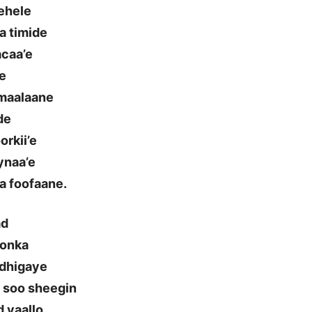
 ehele
a timide
acaa’e
le
a maalaane
de
rkii’e
ynaa’e
a foofaane.
ad
oonka
 dhigaye
a soo sheegin
d yaallo