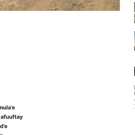
mula’e
 afuuftay
d’e