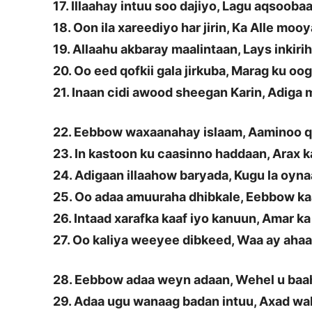
17. Illaahay intuu soo dajiyo, Lagu aqsooba
18. Oon ila xareediyo har jirin, Ka Alle moo
19. Allaahu akbaray maalintaan, Lays inkiri
20. Oo eed qofkii gala jirkuba, Marag ku oo
21. Inaan cidi awood sheegan Karin, Adiga
22. Eebbow waxaanahay islaam, Aaminoo q
23. In kastoon ku caasinno haddaan, Arax 
24. Adigaan illaahow baryada, Kugu la oyna
25. Oo adaa amuuraha dhibkale, Eebbow ka
26. Intaad xarafka kaaf iyo kanuun, Amar ka
27. Oo kaliya weeyee dibkeed, Waa ay ahaa
28. Eebbow adaa weyn adaan, Wehel u ba
29. Adaa ugu wanaag badan intuu, Axad wak