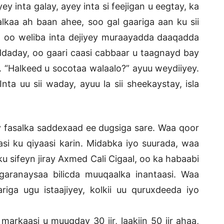
y inta galay, ayey inta si feejigan u eegtay, ka
lkaa ah baan ahee, soo gal gaariga aan ku sii
a oo weliba inta dejiyey muraayadda daaqadda
acddaday, oo gaari caasi cabbaar u taagnayd bay
y. “Halkeed u socotaa walaalo?” ayuu weydiiyey.
nta uu sii waday, ayuu la sii sheekaystay, isla
salka saddexaad ee dugsiga sare. Waa qoor
si ku qiyaasi karin. Midabka iyo suurada, waa
u sifeyn jiray Axmed Cali Cigaal, oo ka habaabi
aranaysaa bilicda muuqaalka inantaasi. Waa
iga ugu istaajiyey, kolkii uu quruxdeeda iyo
markaasi u muuqday 30 jir, laakiin 50 jir ahaa,