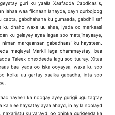
eystay guri ku yaalla Xaafadda Cabdicasiis,
haan lahaa waa fiicnaan lahayde, xayn qurbojoog
ku cabta, gabdhahana ku gumaada, gabdhii saf
ee ku dhaho waxa uu ahaa, iyada oo markaasi
adan ku gelayey ayaa lagaa soo matajinayaaye,
n niman marqaansan gabadhaasi ku haysteen.
eeda maqlaya! Markii laga dhammaystay, baa
adda Taleex dhexdeeda lagu soo tuuray. Xitaa
lkaas baa iyada oo iska ooyaysa, waxa ku soo
 oo kolka uu gartay xaalka gabadha, inta soo
sa.
dinayeen ka noogay ayey gurigii ugu tagtay
a kale ee haysatay ayaa ahayd, in ay la noolayd
o, naxariistu ku yarayd, oo dhibka gurigeeda ka