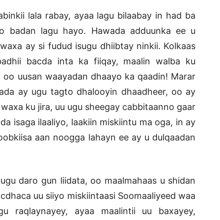
i lala rabay, ayaa lagu bilaabay in had ba
ado badan lagu hayo. Hawada adduunka ee u
waxa ay si fudud isugu dhiibtay ninkii. Kolkaas
dhii bacda inta ka fiiqay, maalin walba ku
lay, oo uusan waayadan dhaayo ka qaadin! Marar
lada ay ugu tagto dhalooyin dhaadheer, oo ay
y waxa ku jira, uu ugu sheegay cabbitaanno gaar
a isaga ilaaliyo, laakiin miskiintu ma oga, in ay
oobkiisa aan noogga lahayn ee ay u dulqaadan
 daro gun liidata, oo maalmahaas u shidan
dhaca uu siiyo miskiintaasi Soomaaliyeed waa
u raqlaynayey, ayaa maalintii uu baxayey,