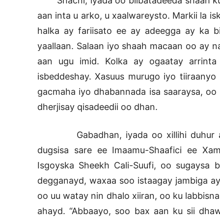
Shacni, iyada oo biibatadeeda shaah ku k
aan inta u arko, u xaalwareysto. Markii la i
halka ay fariisato ee ay adeegga ay ka 
yaallaan. Salaan iyo shaah macaan oo ay na
aan ugu imid. Kolka ay ogaatay arrinta
isbeddeshay. Xasuus murugo iyo tiiraanyo
gacmaha iyo dhabannada isa saaraysa, oo h
dherjisay qisadeedii oo dhan.
Gabadhan, iyada oo xillihi duhur ah,
dugsisa sare ee Imaamu-Shaafici ee Xam
Isgoyska Sheekh Cali-Suufi, oo sugaysa 
degganayd, waxaa soo istaagay jambiga ay 
oo uu watay nin dhalo xiiran, oo ku labbis
ahayd. “Abbaayo, soo bax aan ku sii dhawe