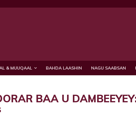
AL & MUUQAAL
BAHDA LAASHIN
NAGU SAABSAN
OORAR BAA U DAMBEEYEY
s