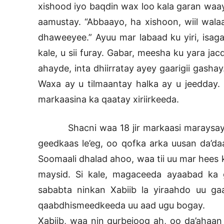
xishood iyo baqdin wax loo kala garan waaye
aamustay. “Abbaayo, ha xishoon, wiil walaa
dhaweeyee.” Ayuu mar labaad ku yiri, isag
kale, u sii furay. Gabar, meesha ku yara j
ahayde, inta dhiirratay ayey gaarigii gasha
Waxa ay u tilmaantay halka ay u jeedday. I
markaasina ka qaatay xiriirkeeda.
Shacni waa 18 jir markaasi maraysay fa
geedkaas le’eg, oo qofka arka uusan da’daa
Soomaali dhalad ahoo, waa tii uu mar hees k
maysid. Si kale, magaceeda ayaabad ka g
sababta ninkan Xabiib la yiraahdo uu gaar
qaabdhismeedkeeda uu aad ugu bogay.
Xabiib, waa nin qurbejoog ah, oo da’ahaan 