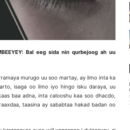
EYEY: Bal eeg sida nin qurbejoog ah uu
ramaya murugo uu soo martay, ay ilmo inta ka
rto, isaga oo ilmo iyo hingo isku daraya, uu
aas baa adna, inta calooshu kaa soo dhacdo,
axraaxdaa, taasina ay sababtaa hakad badan oo