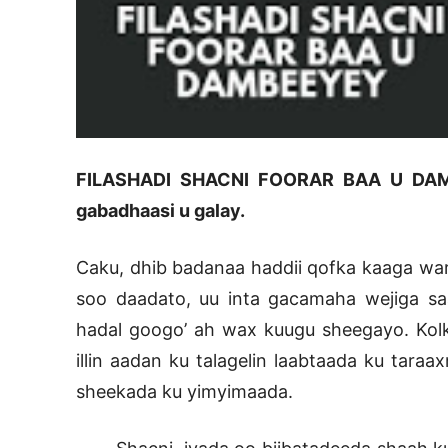
FILASHADI SHACNI FOORAR BAA U DAMBE
gabadhaasi u galay.
Caku, dhib badanaa haddii qofka kaaga war
soo daadato, uu inta gacamaha wejiga saa
hadal googo’ ah wax kuugu sheegayo. Kolk
illin aadan ku talagelin laabtaada ku tara
sheekada ku yimyimaada.