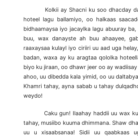
Kolkii ay Shacni ku soo dhacday dabinki
hoteel lagu ballamiyo, oo halkaas saac
bidhaamaysa iyo jacaylka lagu abuuray ba, 
buu, wax danayste ah buu ahaayee, gaba
raaxaysaa kulayl iyo ciriiri uu aad uga he
badan, waxa ay ku aragtaa qololka hoteel
biyo ku jiraan, oo dhawr jeer oo ay wadiisa
ahoo, uu dibedda kala yimid, oo uu daltabyad
Khamri tahay, ayna sabab u tahay dulqadh
weydo!
Caku gun! Ilaahay haddii uu wax kuugu
tahay, musiibo kuuma dhimmana. Shaw dhac
uu u xisaabsanaa! Sidii uu qaabkaas ug