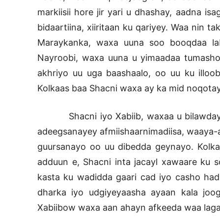
markiisii hore jir yari u dhashay, aadna is
bidaartiina, xiiritaan ku qariyey. Waa nin
Maraykanka, waxa uuna soo booqdaa lab
Nayroobi, waxa uuna u yimaadaa tumasho 
akhriyo uu uga baashaalo, oo uu ku illoob
Kolkaas baa Shacni waxa ay ka mid noqotay
Shacni iyo Xabiib, waxaa u bilawday sh
adeegsanayey afmiishaarnimadiisa, waaya-ara
guursanayo oo uu dibedda geynayo. Kolkaa
adduun e, Shacni inta jacayl xawaare ku 
kasta ku wadidda gaari cad iyo casho had
dharka iyo udgiyeyaasha ayaan kala joo
Xabiibow waxa aan ahayn afkeeda waa lag