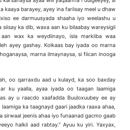
arsanaysa ayaa wiil yaqaanna i dulgeeyey, si
ska kaaya barayey, ayey ina fariisay meel u dhaw
bixiso ee darmuusyada shaaha iyo weelashu u
 siisay ka dib, waxa aan ku bilaabay wareysigii
 aan wax ka weydiinayo, isla markiiba waa
 leh ayey gashay. Kolkaas bay iyada oo marna
oganaysa, marna ilmaynaysa, si fiican inooga
 oo qarraxdu aad u kulayd, ka soo baxday
ar ku yaalla, ayaa iyada oo taagan laamiga
bas ay u raacdo xaafadda Buuloxuubey ee ay
laamiga ka taagnayd gaari jaadka raaxa ahaa,
naa sirwaal jeenis ahaa iyo funaanad gacmo gaab
eyo halkii aad rabtay.” Ayuu ku yiri. Yaxyax,