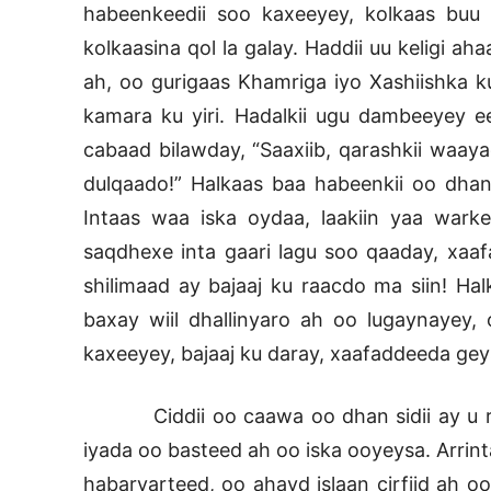
habeenkeedii soo kaxeeyey, kolkaas buu g
kolkaasina qol la galay. Haddii uu keligi a
ah, oo gurigaas Khamriga iyo Xashiishka 
kamara ku yiri. Hadalkii ugu dambeeyey 
cabaad bilawday, “Saaxiib, qarashkii waay
dulqaado!” Halkaas baa habeenkii oo dha
Intaas waa iska oydaa, laakiin yaa wark
saqdhexe inta gaari lagu soo qaaday, xaaf
shilimaad ay bajaaj ku raacdo ma siin! Ha
baxay wiil dhallinyaro ah oo lugaynayey,
kaxeeyey, bajaaj ku daray, xaafaddeeda gey
Ciddii oo caawa oo dhan sidii ay u raa
iyada oo basteed ah oo iska ooyeysa. Arrint
habaryarteed, oo ahayd islaan cirfiid ah o