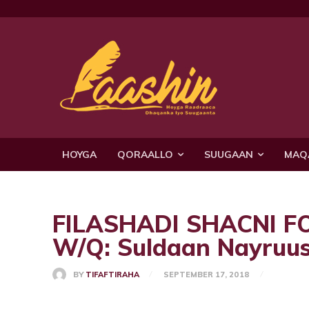
HOYGA
QORAALLO
SUUGAAN
MAQ
FILASHADI SHACNI F
W/Q: Suldaan Nayruu
BY
TIFAFTIRAHA
SEPTEMBER 17, 2018