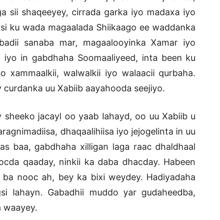
aga sii shaqeeyey, cirrada garka iyo madaxa iyo
 taksi ku wada magaalada Shiikaago ee waddanka
adii sanaba mar, magaalooyinka Xamar iyo
iyo in gabdhaha Soomaaliyeed, inta been ku
o xammaalkii, walwalkii iyo walaacii qurbaha.
 curdanka uu Xabiib aayahooda seejiyo.
eeko jacayl oo yaab lahayd, oo uu Xabiib u
gnimadiisa, dhaqaalihiisa iyo jejogelinta in uu
s baa, gabdhaha xilligan laga raac dhaldhaal
socda qaaday, ninkii ka daba dhacday. Habeen
 ba nooc ah, bey ka bixi weydey. Hadiyadaha
gsi lahayn. Gabadhii muddo yar gudaheedba,
a waayey.