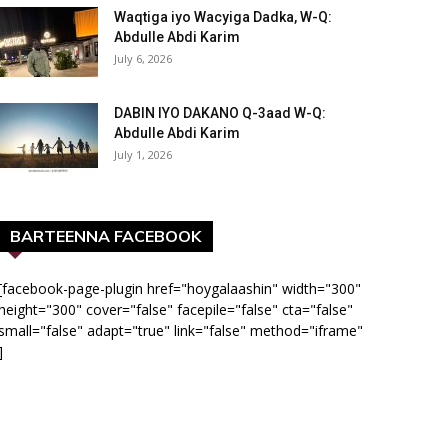
Waqtiga iyo Wacyiga Dadka, W-Q:
Abdulle Abdi Karim
July 6, 2026
DABIN IYO DAKANO Q-3aad W-Q:
Abdulle Abdi Karim
July 1, 2026
BARTEENNA FACEBOOK
[facebook-page-plugin href="hoygalaashin" width="300"
height="300" cover="false" facepile="false" cta="false"
small="false" adapt="true" link="false" method="iframe"
]