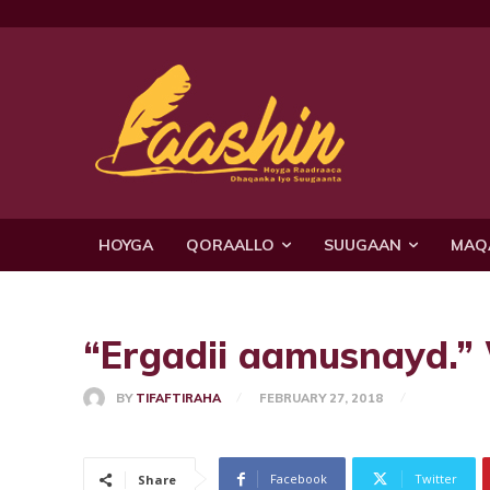
HOYGA
QORAALLO
SUUGAAN
MAQ
“Ergadii aamusnayd.”
BY
TIFAFTIRAHA
FEBRUARY 27, 2018
Facebook
Twitter
Share