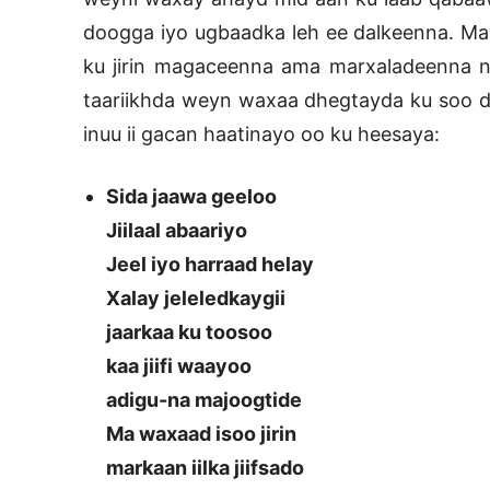
doogga iyo ugbaadka leh ee dalkeenna. Ma
ku jirin magaceenna ama marxaladeenna no
taariikhda weyn waxaa dhegtayda ku soo 
inuu ii gacan haatinayo oo ku heesaya:
Sida jaawa geeloo
Jiilaal abaariyo
Jeel iyo harraad helay
Xalay jeleledkaygii
jaarkaa ku toosoo
kaa jiifi waayoo
adigu-na majoogtide
Ma waxaad isoo jirin
markaan iilka jiifsado