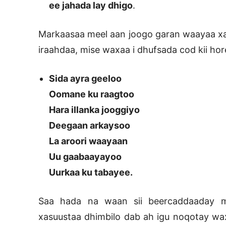
ee jahada lay dhigo
.
Markaasaa meel aan joogo garan waayaa xasu
iraahdaa, mise waxaa i dhufsada cod kii ho
Sida ayra geeloo
Oomane ku raagtoo
Hara illanka jooggiyo
Deegaan arkaysoo
La aroori waayaan
Uu gaabaayayoo
Uurkaa ku tabayee.
Saa hada na waan sii beercaddaaday 
xasuustaa dhimbilo dab ah igu noqotay w