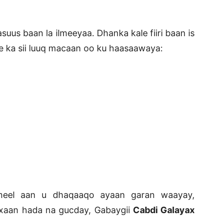
us baan la ilmeeyaa. Dhanka kale fiiri baan is
re ka sii luuq macaan oo ku haasaawaya:
meel aan u dhaqaaqo ayaan garan waayay,
axaan hada na gucday, Gabaygii
Cabdi Galayax