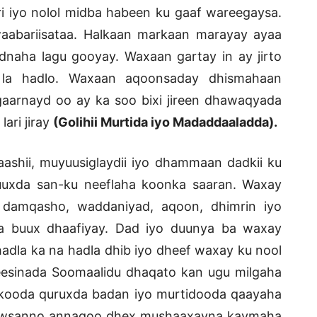
ri iyo nolol midba habeen ku gaaf wareegaysa.
aabariisataa. Halkaan markaan marayay ayaa
dnaha lagu gooyay. Waxaan gartay in ay jirto
 la hadlo. Waxaan aqoonsaday dhismahaan
gaarnayd oo ay ka soo bixi jireen dhawaqyada
ari jiray
(Golihii Murtida iyo Madaddaaladda).
aashii, muyuusiglaydii iyo dhammaan dadkii ku
uuxda san-ku neeflaha koonka saaran. Waxay
l, damqasho, waddaniyad, aqoon, dhimrin iyo
da buux dhaafiyay. Dad iyo duunya ba waxay
adla ka na hadla dhib iyo dheef waxay ku nool
esinada Soomaalidu dhaqato kan ugu milgaha
kooda quruxda badan iyo murtidooda qaayaha
aawsanno annagoo dhex mushaaxayna kaymaha