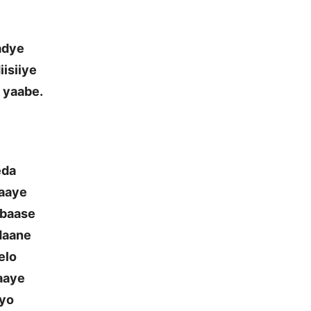
adye
iisiiye
 yaabe.
eda
baaye
 baase
daane
elo
aaye
iyo