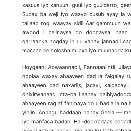
xasuus iyo xanuun, guul iyo guuldarro, gee
Subax ba weji iyo waayo cusub ayay la w
tallaab rogi waayay sidii Aar gammuun wa
awood i celinaysa oo doonaysa inaan
qarraabka noqday in uu yahay jannadii ca
macaan ee nolosha milaxa iyo muunadda ku l
Hoygaan: Abwaannadii, Fannaaniintii, Jilay
noolaa waxay ahaayeen dad la falgalay r
ahaayeen dad naxariis, jacayl, kalgacay
dhixirwanaag inta-ba Ilaahay qalbiyadoo
ahaayeen rag af fahmaya oo u hadla la na h
yihiin. Annagu haddaan nahay Geela — me
iyo manfaca badan. Hal-doorradaas codad
weyni waxay ahayd mid aan ku laab qab