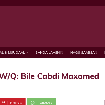
AL & MUUQAAL
BAHDA LAASHIN
NAGU SAABSAN
 W/Q: Bile Cabdi Maxamed
Pinterest
WhatsApp