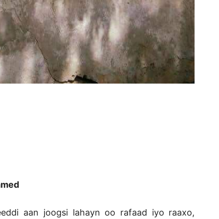
xamed
ddi aan joogsi lahayn oo rafaad iyo raaxo,