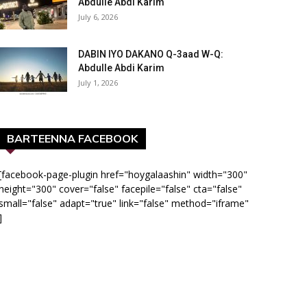
Abdulle Abdi Karim
July 6, 2026
DABIN IYO DAKANO Q-3aad W-Q:
Abdulle Abdi Karim
July 1, 2026
BARTEENNA FACEBOOK
[facebook-page-plugin href="hoygalaashin" width="300"
height="300" cover="false" facepile="false" cta="false"
small="false" adapt="true" link="false" method="iframe"
]