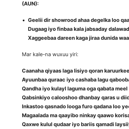
(AUN):
Geelii dir showrood ahaa degelka loo qa
Dugaag iyo finbaa kala jabsaday dalawad
Xaggeebaa dareen kaga jiraa dunida waa
Mar kale-na wuxuu yiri:
Caanaha qiyaas laga lisiyo qoran karuurke
Ayuunbaa quraac iyo cashaba lagu qaboo
Qandha iyo kulayl laguma oga qabata meel
Qabsinkiyo calooshoo dhanbay qaras u dii
Inkastoo qasnado looga furo qadana loo ye
Magaalada ma qaayibo ninkay qaawo koris
Qaxwe kulul qudaar iyo bariis qamadi laysi