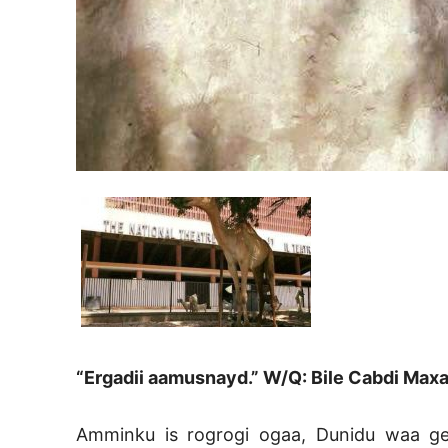
“Ergadii aamusnayd.” W/Q: Bile Cabdi Ma
Amminku is rogrogi ogaa, Dunidu waa gee