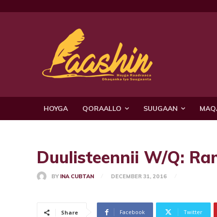
HOYGA
QORAALLO
SUUGAAN
MAQ
Duulisteennii W/Q: R
BY
INA CUBTAN
DECEMBER 31, 2016
Facebook
Twitter
Share