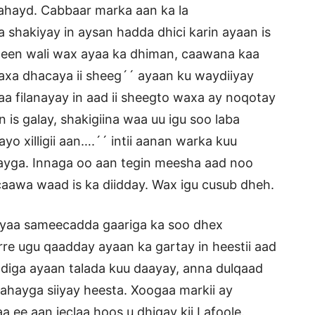
 ahayd. Cabbaar marka aan ka la
shakiyay in aysan hadda dhici karin ayaan is
lanteen wali wax ayaa ka dhiman, caawana kaa
axa dhacaya ii sheeg´´ ayaan ku waydiiyay
kaa filanayay in aad ii sheegto waxa ay noqotay
is galay, shakigiina waa uu igu soo laba
 xilligii aan….´´ intii aanan warka kuu
yga. Innaga oo aan tegin meesha aad noo
aawa waad is ka diidday. Wax igu cusub dheh.
 ayaa sameecadda gaariga ka soo dhex
re ugu qaadday ayaan ka gartay in heestii aad
 adiga ayaan talada kuu daayay, anna dulqaad
ahayga siiyay heesta. Xoogaa markii ay
ee aan jeclaa hoos u dhigay kii Lafoole.