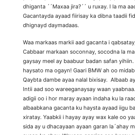
dhiganta ´´Maxaa jira?´´ u ruxay. I la ma a
Gacantayda ayaad fiirisay ka dibna taadii f
dhignayd daymadaas.
Waa markaas markii aad gacanta i qabsatay,
Cabbaar markaan soconnay, socodna la ma 
gaysay meel ay baabuur badan safan yihiin. 
haysato ma ogayn! Gaari BMW ah oo midab b
Qaybta dambe ayaa nalal bixisay. Albaab a
Intii aad soo wareeganaysay waan yaabnaa
adigii oo i hor maray ayaan indaha ku la raa
albaabkana gacanta ku haysta ayaad iigu b
xiratay. Yaabkii i hayay ayay wax kale oo 
sida ay u dhacayaan ayaan garan la´ahay ma