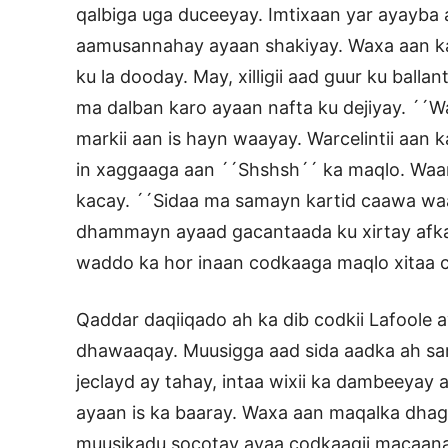
qalbiga uga duceeyay. Imtixaan yar ayayba
aamusannahay ayaan shakiyay. Waxa aan ka 
ku la dooday. May, xilligii aad guur ku bal
ma dalban karo ayaan nafta ku dejiyay. ´´W
markii aan is hayn waayay. Warcelintii aan 
in xaggaaga aan ´´Shshsh´´ ka maqlo. Waan 
kacay. ´´Sidaa ma samayn kartid caawa waayo
dhammayn ayaad gacantaada ku xirtay afka
waddo ka hor inaan codkaaga maqlo xitaa c
Qaddar daqiiqado ah ka dib codkii Lafoole
dhawaaqay. Muusigga aad sida aadka ah sar
jeclayd ay tahay, intaa wixii ka dambeeyay
ayaan is ka baaray. Waxa aan maqalka dhag
muusikadu socotay ayaa codkaagii macaanaa 