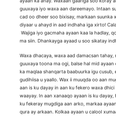
ayaan ka ahay. Waxaan gaariga soo koray a
guuxaya iyo waxa aan dareemayo. Intaan suu
cad oo dheer soo bixisay, markaan suunka 
diyaar u ahayd in aad indhaha iga xirto! C
Wajiga iyo gacmaha ayaan kaa la hadlay, qos
ma siin. Dhankayga ayaad u soo sikatay indh
Waxa dhacaya, waxa aad damacsan tahay, 
guuxaya toona ma ogi, balse hal mid ayaan 
ka maqlaa shanqarta baabuurka igu cusub, 
gudihiisa u yaallo. Wax ii muuqda oo aan 
aan is ku dayay in aan ku fekero waxa dhic
waayay. In aan xanaaqo ayaan is ku dayay,
ku fekeray mugdiga aan arko, markaa ayaan 
qura ay arkaan. Kolkaa ayaan u calool xuma