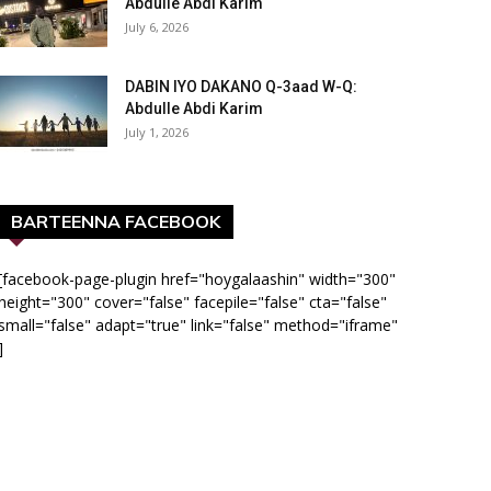
Abdulle Abdi Karim
July 6, 2026
DABIN IYO DAKANO Q-3aad W-Q:
Abdulle Abdi Karim
July 1, 2026
BARTEENNA FACEBOOK
[facebook-page-plugin href="hoygalaashin" width="300"
height="300" cover="false" facepile="false" cta="false"
small="false" adapt="true" link="false" method="iframe"
]