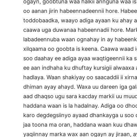
ogayn, goobtuna waa halkii annguna waa is 
oo aanan jirin habeennadeennii hore. Habee
toddobaadka, waayo adiga ayaan ku ahay adn
caawa uga duwanaa habeennadii hore. Mar
labadeennuba waan ognahay in ay habeenkee
xilqaama oo goobta is keena. Caawa waad i
soo daahay ee adiga ayaa waqtigeennii ka s
ee aan indhaha ku dhuftay kursigii alwaaxa 
hadlaya. Waan shakiyay oo saacaddii ii xirnayd 
dhiman ayay ahayd. Waxa uu dareen iga galay
aad dhaqso ugu sara kacday markii uu muu
haddana waan is la hadalnay. Adiga oo dhoo
karo degdegsiinyo ayaad dhankayga u soo dh
jaa toona ma oran, haddana waan kuu dhawaa
yaqiinnay marka wax aan ogayn ay jiraan, 