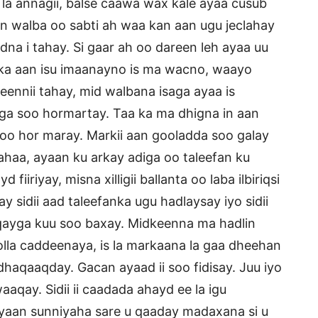
la annagii, balse caawa wax kale ayaa cusub
n walba oo sabti ah waa kan aan ugu jeclahay
a i tahay. Si gaar ah oo dareen leh ayaa uu
ka aan isu imaanayno is ma wacno, waayo
nnii tahay, mid walbana isaga ayaa is
ga soo hormartay. Taa ka ma dhigna in aan
oo hor maray. Markii aan gooladda soo galay
ahaa, ayaan ku arkay adiga oo taleefan ku
fiiriyay, misna xilligii ballanta oo laba ilbiriqsi
 sidii aad taleefanka ugu hadlaysay iyo sidii
qayga kuu soo baxay. Midkeenna ma hadlin
lla caddeenaya, is la markaana la gaa dheehan
aqaaqday. Gacan ayaad ii soo fidisay. Juu iyo
qay. Sidii ii caadada ahayd ee la igu
ayaan sunniyaha sare u qaaday madaxana si u