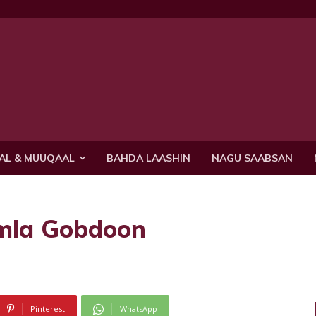
AL & MUUQAAL
BAHDA LAASHIN
NAGU SAABSAN
amla Gobdoon
Pinterest
WhatsApp