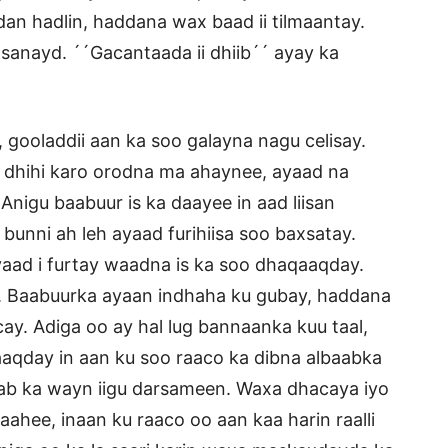
adan hadlin, haddana wax baad ii tilmaantay.
idsanayd. ´´Gacantaada ii dhiib´´ ayay ka
 gooladdii aan ka soo galayna nagu celisay.
dhihi karo orodna ma ahaynee, ayaad na
Anigu baabuur is ka daayee in aad liisan
unni ah leh ayaad furihiisa soo baxsatay.
yaad i furtay waadna is ka soo dhaqaaqday.
. Baabuurka ayaan indhaha ku gubay, haddana
cay. Adiga oo ay hal lug bannaanka kuu taal,
aaqday in aan ku soo raaco ka dibna albaabka
yaab ka wayn iigu darsameen. Waxa dhacaya iyo
ahee, inaan ku raaco oo aan kaa harin raalli