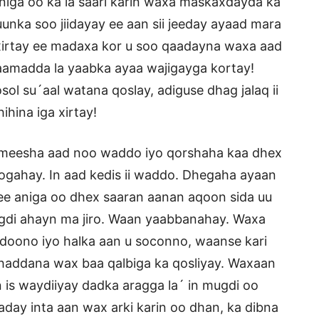
niga oo ka la saari karin waxa maskaxdayda ka
nka soo jiidayay ee aan sii jeeday ayaad mara
xirtay ee madaxa kor u soo qaadayna waxa aad
alaamadda la yaabka ayaa wajigayga kortay!
ol su´aal watana qoslay, adiguse dhag jalaq ii
ihina iga xirtay!
meesha aad noo waddo iyo qorshaha kaa dhex
ogahay. In aad kedis ii waddo. Dhegaha ayaan
ee aniga oo dhex saaran aanan aqoon sida uu
mugdi ahayn ma jiro. Waan yaabbanahay. Waxa
i doono iyo halka aan u soconno, waanse kari
 haddana wax baa qalbiga ka qosliyay. Waxaan
is waydiiyay dadka aragga la´ in mugdi oo
aday inta aan wax arki karin oo dhan, ka dibna