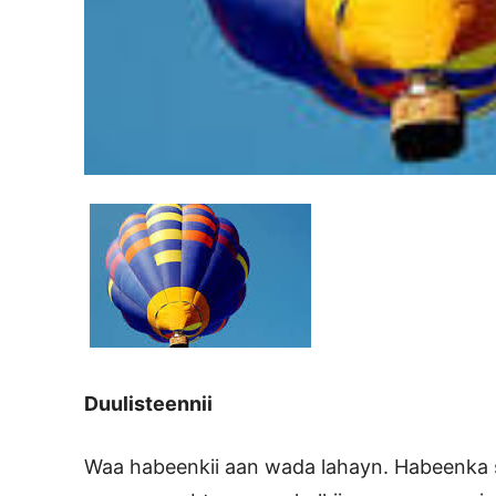
Duulisteennii
Waa habeenkii aan wada lahayn. Habeenka sabti