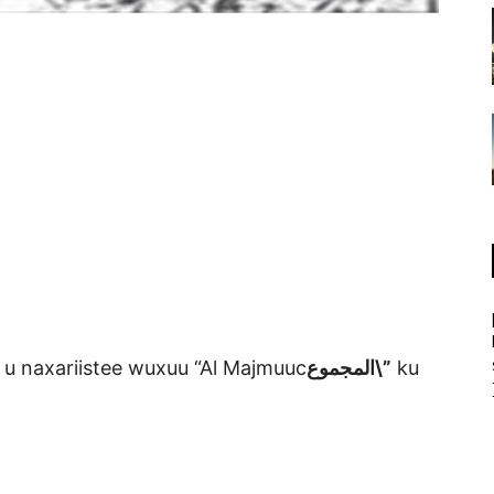
u naxariistee wuxuu “Al Majmuuc
المجموع\”
ku