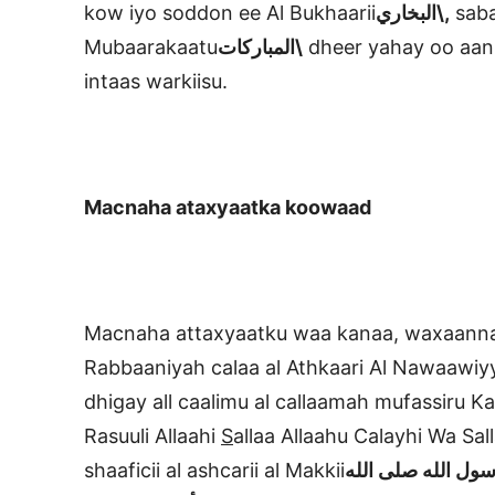
kow iyo soddon ee Al Bukhaarii
البخاري\,
saba
Mubaarakaatu
المباركات\
dheer yahay oo aan
intaas warkiisu.
Macnaha ataxyaatka koowaad
Macnaha attaxyaatku waa kanaa, waxaanna 
Rabbaaniyah calaa al Athkaari Al Nawaawiy
dhigay all caalimu al callaamah mufassiru K
Rasuuli Allaahi
S
allaa Allaahu Calayhi Wa Sal
shaaficii al ashcarii al Makkii
الله
الله صلى
رسول