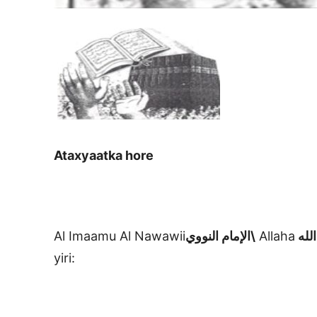
Ataxyaatka hore
Al Imaamu Al Nawawii
الإمام النووي\
Allaha
الله
yiri: