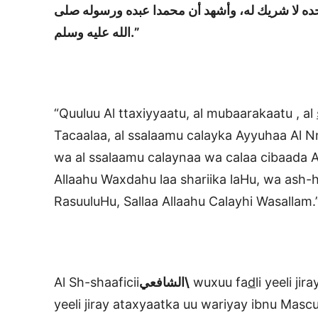
له وحده لا شريك له، وأشهد أن محمدا عبده ورسوله صلى
الله عليه وسلم.”
“Quuluu Al ttaxiyyaatu, al mubaarakaatu , al
Tacaalaa, al ssalaamu calayka Ayyuhaa Al 
wa al ssalaamu calaynaa wa calaa cibaada Al
Allaahu Waxdahu laa shariika laHu, wa a
RasuuluHu, Sallaa Allaahu Calayhi Wasallam.
Al Sh-shaaficii
الشافعي\
wuxuu fa
d
li yeeli j
yeeli jiray ataxyaatka uu wariyay ibnu Masc