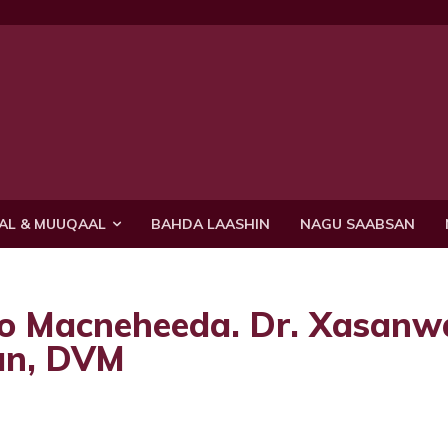
AL & MUUQAAL
BAHDA LAASHIN
NAGU SAABSAN
o Macneheeda. Dr. Xasanwa
an, DVM