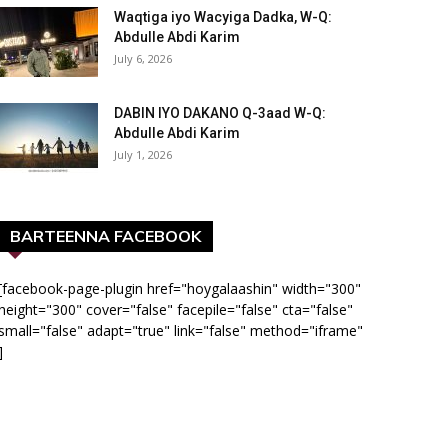
Waqtiga iyo Wacyiga Dadka, W-Q:
Abdulle Abdi Karim
July 6, 2026
DABIN IYO DAKANO Q-3aad W-Q:
Abdulle Abdi Karim
July 1, 2026
BARTEENNA FACEBOOK
[facebook-page-plugin href="hoygalaashin" width="300"
height="300" cover="false" facepile="false" cta="false"
small="false" adapt="true" link="false" method="iframe"
]