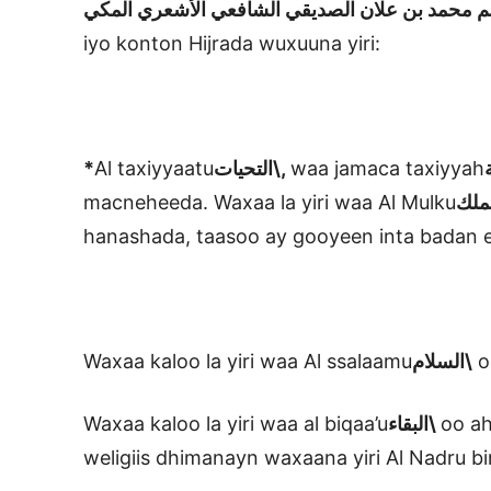
iyo konton Hijrada wuxuuna yiri:
*
Al taxiyyaatu
التحيات\,
waa jamaca taxiyyah
macneheeda. Waxaa la yiri waa Al Mulku
hanashada, taasoo ay gooyeen inta badan 
Waxaa kaloo la yiri waa Al ssalaamu
السلام\
o
Waxaa kaloo la yiri waa al biqaa’u
البقاء\
oo ah
weligiis dhimanayn waxaana yiri Al Nadru b