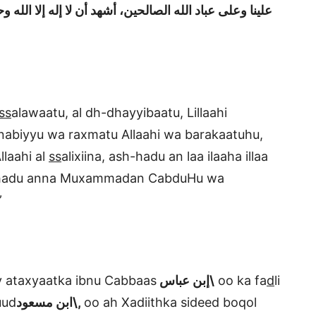
علينا وعلى عباد الله الصالحين، أشهد أن لا إله إلا ال
ss
alawaatu, al dh-dhayyibaatu, Lillaahi
Nnabiyyu wa raxmatu Allaahi wa barakaatuhu,
laahi al
ss
alixiina, ash-hadu an laa ilaaha illaa
sh-hadu anna Muxammadan CabduHu wa
”
iray ataxyaatka ibnu Cabbaas
إبن عباس\
oo ka fa
d
li
uud
ابن مسعود\,
oo ah Xadiithka sideed boqol