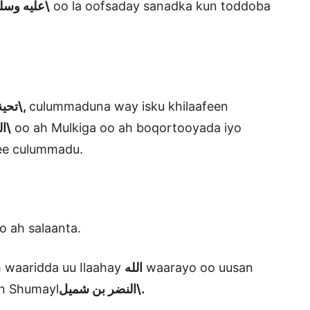
عليه وسلم محمد بن علان الصديقي الشافعي الأشعري المكي\
oo la oofsaday sanadka kun toddoba
تحية\,
culummaduna way isku khilaafeen
الملك\
oo ah Mulkiga oo ah boqortooyada iyo
ee culummadu.
o ah salaanta.
 waaridda uu Ilaahay
الله
waarayo oo uusan
in Shumayl
النضر بن شميل\.