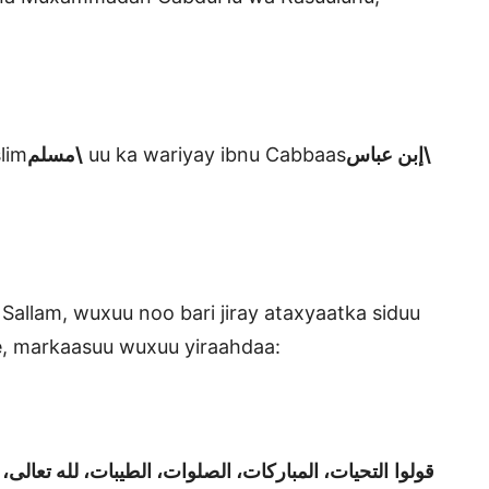
lim
مسلم\
uu ka wariyay ibnu Cabbaas
إبن عباس\
 Sallam, wuxuu noo bari jiray ataxyaatka siduu
le, markaasuu wuxuu yiraahdaa:
“قولوا
التحيات، المباركات، الصلوات، الطيبات، لله تعالى، 