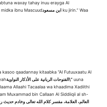
btuna waxay tahay inuu erayga Al
 midka ibnu Mascuud
ابن مسعود
ku jirin.” Waa
kasoo qaadannay kitaabka “Al Futuuxaatu Al
yah
الفتوحات الربانية على الأذكار النواوية\”
uuna
alaama Allaahi Tacaalaa wa khaadima Xadiithi
lam Muxammad bin Callaan Al Siddiiqii al sh-
العالم، العلامة، مفسر كلام
الله تعالى وخادم حديث 