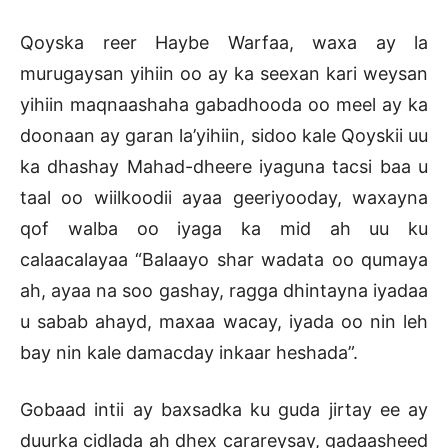
Qoyska reer Haybe Warfaa, waxa ay la
murugaysan yihiin oo ay ka seexan kari weysan
yihiin maqnaashaha gabadhooda oo meel ay ka
doonaan ay garan la’yihiin, sidoo kale Qoyskii uu
ka dhashay Mahad-dheere iyaguna tacsi baa u
taal oo wiilkoodii ayaa geeriyooday, waxayna
qof walba oo iyaga ka mid ah uu ku
calaacalayaa “Balaayo shar wadata oo qumaya
ah, ayaa na soo gashay, ragga dhintayna iyadaa
u sabab ahayd, maxaa wacay, iyada oo nin leh
bay nin kale damacday inkaar heshada”.
Gobaad intii ay baxsadka ku guda jirtay ee ay
duurka cidlada ah dhex carareysay, gadaasheed