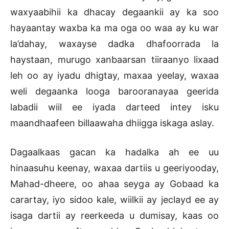
waxyaabihii ka dhacay degaankii ay ka soo
hayaantay waxba ka ma oga oo waa ay ku war
la’dahay, waxayse dadka dhafoorrada la
haystaan, murugo xanbaarsan tiiraanyo lixaad
leh oo ay iyadu dhigtay, maxaa yeelay, waxaa
weli degaanka looga barooranayaa geerida
labadii wiil ee iyada darteed intey isku
maandhaafeen billaawaha dhiigga iskaga aslay.
Dagaalkaas gacan ka hadalka ah ee uu
hinaasuhu keenay, waxaa dartiis u geeriyooday,
Mahad-dheere, oo ahaa seyga ay Gobaad ka
carartay, iyo sidoo kale, wiilkii ay jeclayd ee ay
isaga dartii ay reerkeeda u dumisay, kaas oo