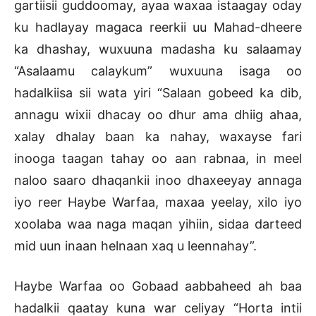
gartiisii guddoomay, ayaa waxaa istaagay oday
ku hadlayay magaca reerkii uu Mahad-dheere
ka dhashay, wuxuuna madasha ku salaamay
“Asalaamu calaykum” wuxuuna isaga oo
hadalkiisa sii wata yiri “Salaan gobeed ka dib,
annagu wixii dhacay oo dhur ama dhiig ahaa,
xalay dhalay baan ka nahay, waxayse fari
inooga taagan tahay oo aan rabnaa, in meel
naloo saaro dhaqankii inoo dhaxeeyay annaga
iyo reer Haybe Warfaa, maxaa yeelay, xilo iyo
xoolaba waa naga maqan yihiin, sidaa darteed
mid uun inaan helnaan xaq u leennahay”.
Haybe Warfaa oo Gobaad aabbaheed ah baa
hadalkii qaatay kuna war celiyay “Horta intii