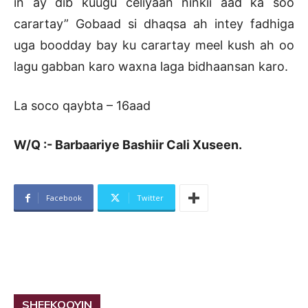
in ay dib kuugu celiyaan ninkii aad ka soo
carartay” Gobaad si dhaqsa ah intey fadhiga
uga boodday bay ku carartay meel kush ah oo
lagu gabban karo waxna laga bidhaansan karo.
La soco qaybta – 16aad
W/Q :- Barbaariye Bashiir Cali Xuseen.
Facebook
Twitter
SHEEKOOYIN