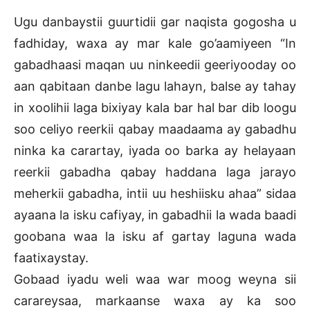
Ugu danbaystii guurtidii gar naqista gogosha u
fadhiday, waxa ay mar kale go’aamiyeen “In
gabadhaasi maqan uu ninkeedii geeriyooday oo
aan qabitaan danbe lagu lahayn, balse ay tahay
in xoolihii laga bixiyay kala bar hal bar dib loogu
soo celiyo reerkii qabay maadaama ay gabadhu
ninka ka carartay, iyada oo barka ay helayaan
reerkii gabadha qabay haddana laga jarayo
meherkii gabadha, intii uu heshiisku ahaa” sidaa
ayaana la isku cafiyay, in gabadhii la wada baadi
goobana waa la isku af gartay laguna wada
faatixaystay.
Gobaad iyadu weli waa war moog weyna sii
carareysaa, markaanse waxa ay ka soo