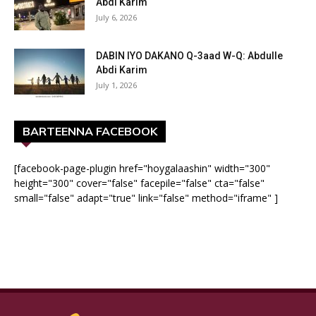
Abdi Karim
July 6, 2026
DABIN IYO DAKANO Q-3aad W-Q: Abdulle
Abdi Karim
July 1, 2026
BARTEENNA FACEBOOK
[facebook-page-plugin href="hoygalaashin" width="300"
height="300" cover="false" facepile="false" cta="false"
small="false" adapt="true" link="false" method="iframe" ]