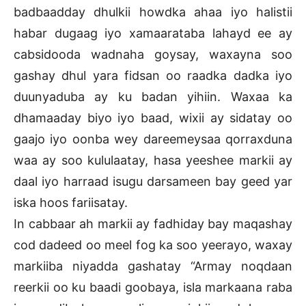
badbaadday dhulkii howdka ahaa iyo halistii
habar dugaag iyo xamaarataba lahayd ee ay
cabsidooda wadnaha goysay, waxayna soo
gashay dhul yara fidsan oo raadka dadka iyo
duunyaduba ay ku badan yihiin. Waxaa ka
dhamaaday biyo iyo baad, wixii ay sidatay oo
gaajo iyo oonba wey dareemeysaa qorraxduna
waa ay soo kululaatay, hasa yeeshee markii ay
daal iyo harraad isugu darsameen bay geed yar
iska hoos fariisatay.
In cabbaar ah markii ay fadhiday bay maqashay
cod dadeed oo meel fog ka soo yeerayo, waxay
markiiba niyadda gashatay “Armay noqdaan
reerkii oo ku baadi goobaya, isla markaana raba