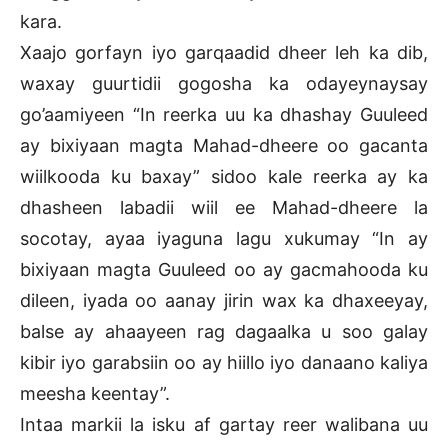
kara.
Xaajo gorfayn iyo garqaadid dheer leh ka dib,
waxay guurtidii gogosha ka odayeynaysay
go’aamiyeen “In reerka uu ka dhashay Guuleed
ay bixiyaan magta Mahad-dheere oo gacanta
wiilkooda ku baxay” sidoo kale reerka ay ka
dhasheen labadii wiil ee Mahad-dheere la
socotay, ayaa iyaguna lagu xukumay “In ay
bixiyaan magta Guuleed oo ay gacmahooda ku
dileen, iyada oo aanay jirin wax ka dhaxeeyay,
balse ay ahaayeen rag dagaalka u soo galay
kibir iyo garabsiin oo ay hiillo iyo danaano kaliya
meesha keentay”.
Intaa markii la isku af gartay reer walibana uu