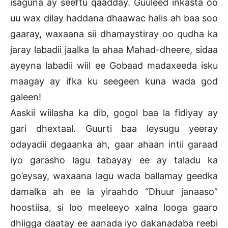
isaguna ay seeftu qaadday. Guuleed inkasta oo
uu wax dilay haddana dhaawac halis ah baa soo
gaaray, waxaana sii dhamaystiray oo qudha ka
jaray labadii jaalka la ahaa Mahad-dheere, sidaa
ayeyna labadii wiil ee Gobaad madaxeeda isku
maagay ay ifka ku seegeen kuna wada god
galeen!
Aaskii wiilasha ka dib, gogol baa la fidiyay ay
gari dhextaal. Guurti baa leysugu yeeray
odayadii degaanka ah, gaar ahaan intii garaad
iyo garasho lagu tabayay ee ay taladu ka
go’eysay, waxaana lagu wada ballamay geedka
damalka ah ee la yiraahdo “Dhuur janaaso”
hoostiisa, si loo meeleeyo xalna looga gaaro
dhiigga daatay ee aanada iyo dakanadaba reebi