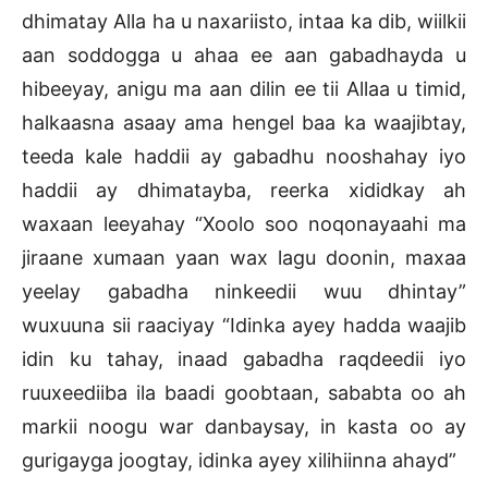
dhimatay Alla ha u naxariisto, intaa ka dib, wiilkii
aan soddogga u ahaa ee aan gabadhayda u
hibeeyay, anigu ma aan dilin ee tii Allaa u timid,
halkaasna asaay ama hengel baa ka waajibtay,
teeda kale haddii ay gabadhu nooshahay iyo
haddii ay dhimatayba, reerka xididkay ah
waxaan leeyahay “Xoolo soo noqonayaahi ma
jiraane xumaan yaan wax lagu doonin, maxaa
yeelay gabadha ninkeedii wuu dhintay”
wuxuuna sii raaciyay “Idinka ayey hadda waajib
idin ku tahay, inaad gabadha raqdeedii iyo
ruuxeediiba ila baadi goobtaan, sababta oo ah
markii noogu war danbaysay, in kasta oo ay
gurigayga joogtay, idinka ayey xilihiinna ahayd”