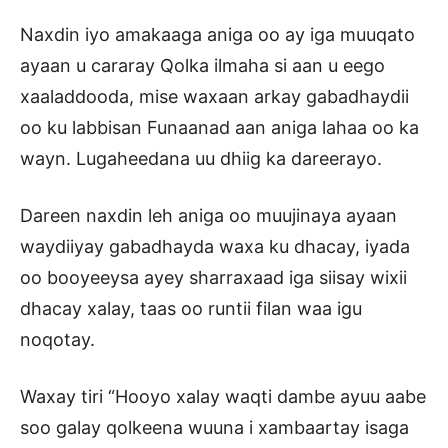
Naxdin iyo amakaaga aniga oo ay iga muuqato
ayaan u cararay Qolka ilmaha si aan u eego
xaaladdooda, mise waxaan arkay gabadhaydii
oo ku labbisan Funaanad aan aniga lahaa oo ka
wayn. Lugaheedana uu dhiig ka dareerayo.
Dareen naxdin leh aniga oo muujinaya ayaan
waydiiyay gabadhayda waxa ku dhacay, iyada
oo booyeeysa ayey sharraxaad iga siisay wixii
dhacay xalay, taas oo runtii filan waa igu
noqotay.
Waxay tiri “Hooyo xalay waqti dambe ayuu aabe
soo galay qolkeena wuuna i xambaartay isaga