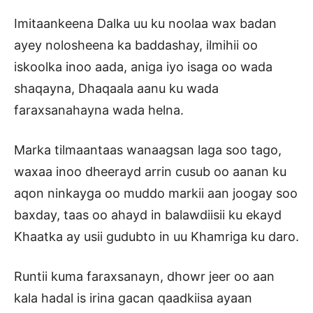
Imitaankeena Dalka uu ku noolaa wax badan
ayey nolosheena ka baddashay, ilmihii oo
iskoolka inoo aada, aniga iyo isaga oo wada
shaqayna, Dhaqaala aanu ku wada
faraxsanahayna wada helna.
Marka tilmaantaas wanaagsan laga soo tago,
waxaa inoo dheerayd arrin cusub oo aanan ku
aqon ninkayga oo muddo markii aan joogay soo
baxday, taas oo ahayd in balawdiisii ku ekayd
Khaatka ay usii gudubto in uu Khamriga ku daro.
Runtii kuma faraxsanayn, dhowr jeer oo aan
kala hadal is irina gacan qaadkiisa ayaan