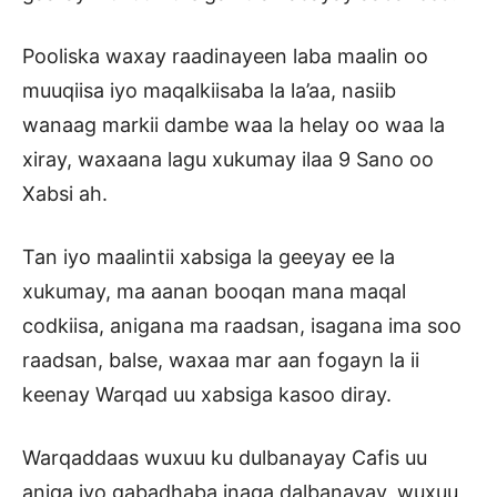
Pooliska waxay raadinayeen laba maalin oo
muuqiisa iyo maqalkiisaba la la’aa, nasiib
wanaag markii dambe waa la helay oo waa la
xiray, waxaana lagu xukumay ilaa 9 Sano oo
Xabsi ah.
Tan iyo maalintii xabsiga la geeyay ee la
xukumay, ma aanan booqan mana maqal
codkiisa, anigana ma raadsan, isagana ima soo
raadsan, balse, waxaa mar aan fogayn la ii
keenay Warqad uu xabsiga kasoo diray.
Warqaddaas wuxuu ku dulbanayay Cafis uu
aniga iyo gabadhaba inaga dalbanayay, wuxuu