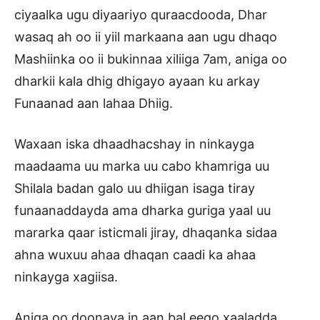
ciyaalka ugu diyaariyo quraacdooda, Dhar
wasaq ah oo ii yiil markaana aan ugu dhaqo
Mashiinka oo ii bukinnaa xiliiga 7am, aniga oo
dharkii kala dhig dhigayo ayaan ku arkay
Funaanad aan lahaa Dhiig.
Waxaan iska dhaadhacshay in ninkayga
maadaama uu marka uu cabo khamriga uu
Shilala badan galo uu dhiigan isaga tiray
funaanaddayda ama dharka guriga yaal uu
mararka qaar isticmali jiray, dhaqanka sidaa
ahna wuxuu ahaa dhaqan caadi ka ahaa
ninkayga xagiisa.
Aniga oo doonaya in aan bal eego xaaladda