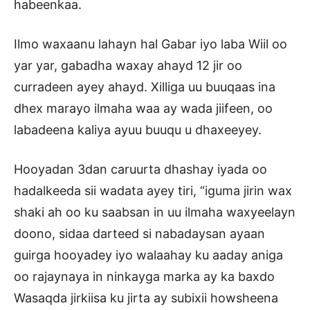
habeenkaa.
Ilmo waxaanu lahayn hal Gabar iyo laba Wiil oo
yar yar, gabadha waxay ahayd 12 jir oo
curradeen ayey ahayd. Xilliga uu buuqaas ina
dhex marayo ilmaha waa ay wada jiifeen, oo
labadeena kaliya ayuu buuqu u dhaxeeyey.
Hooyadan 3dan caruurta dhashay iyada oo
hadalkeeda sii wadata ayey tiri, “iguma jirin wax
shaki ah oo ku saabsan in uu ilmaha waxyeelayn
doono, sidaa darteed si nabadaysan ayaan
guirga hooyadey iyo walaahay ku aaday aniga
oo rajaynaya in ninkayga marka ay ka baxdo
Wasaqda jirkiisa ku jirta ay subixii howsheena