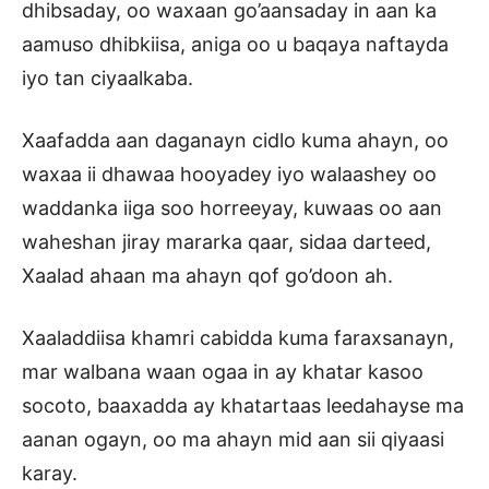
dhibsaday, oo waxaan go’aansaday in aan ka
aamuso dhibkiisa, aniga oo u baqaya naftayda
iyo tan ciyaalkaba.
Xaafadda aan daganayn cidlo kuma ahayn, oo
waxaa ii dhawaa hooyadey iyo walaashey oo
waddanka iiga soo horreeyay, kuwaas oo aan
waheshan jiray mararka qaar, sidaa darteed,
Xaalad ahaan ma ahayn qof go’doon ah.
Xaaladdiisa khamri cabidda kuma faraxsanayn,
mar walbana waan ogaa in ay khatar kasoo
socoto, baaxadda ay khatartaas leedahayse ma
aanan ogayn, oo ma ahayn mid aan sii qiyaasi
karay.