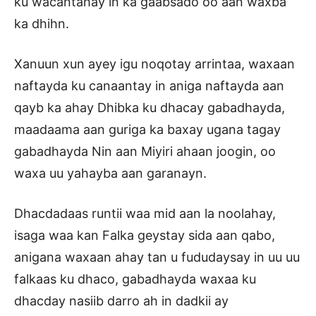
ku wacantahay in ka gaabsado oo aan waxba
ka dhihn.
Xanuun xun ayey igu noqotay arrintaa, waxaan
naftayda ku canaantay in aniga naftayda aan
qayb ka ahay Dhibka ku dhacay gabadhayda,
maadaama aan guriga ka baxay ugana tagay
gabadhayda Nin aan Miyiri ahaan joogin, oo
waxa uu yahayba aan garanayn.
Dhacdadaas runtii waa mid aan la noolahay,
isaga waa kan Falka geystay sida aan qabo,
anigana waxaan ahay tan u fududaysay in uu uu
falkaas ku dhaco, gabadhayda waxaa ku
dhacday nasiib darro ah in dadkii ay