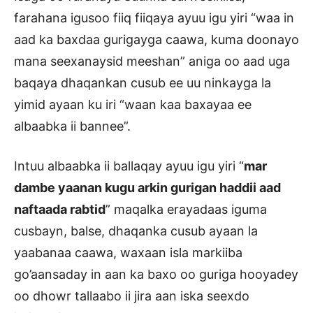
farahana igusoo fiiq fiiqaya ayuu igu yiri “waa in
aad ka baxdaa gurigayga caawa, kuma doonayo
mana seexanaysid meeshan” aniga oo aad uga
baqaya dhaqankan cusub ee uu ninkayga la
yimid ayaan ku iri “waan kaa baxayaa ee
albaabka ii bannee”.
Intuu albaabka ii ballaqay ayuu igu yiri “
mar
dambe yaanan kugu arkin gurigan haddii aad
naftaada rabtid
” maqalka erayadaas iguma
cusbayn, balse, dhaqanka cusub ayaan la
yaabanaa caawa, waxaan isla markiiba
go’aansaday in aan ka baxo oo guriga hooyadey
oo dhowr tallaabo ii jira aan iska seexdo