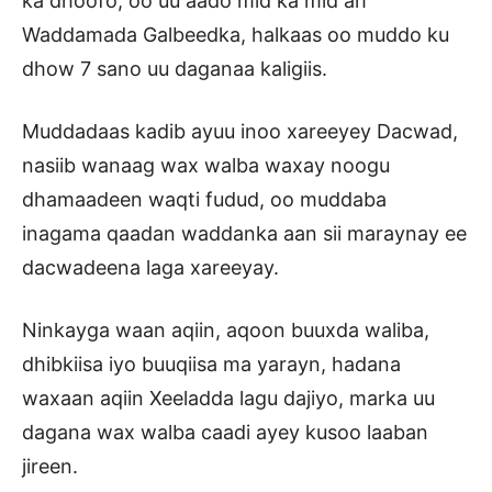
ka dhoofo, oo uu aado mid ka mid ah
Waddamada Galbeedka, halkaas oo muddo ku
dhow 7 sano uu daganaa kaligiis.
Muddadaas kadib ayuu inoo xareeyey Dacwad,
nasiib wanaag wax walba waxay noogu
dhamaadeen waqti fudud, oo muddaba
inagama qaadan waddanka aan sii maraynay ee
dacwadeena laga xareeyay.
Ninkayga waan aqiin, aqoon buuxda waliba,
dhibkiisa iyo buuqiisa ma yarayn, hadana
waxaan aqiin Xeeladda lagu dajiyo, marka uu
dagana wax walba caadi ayey kusoo laaban
jireen.