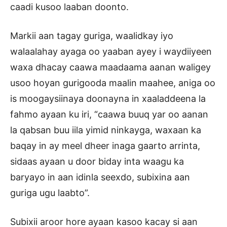
caadi kusoo laaban doonto.
Markii aan tagay guriga, waalidkay iyo
walaalahay ayaga oo yaaban ayey i waydiiyeen
waxa dhacay caawa maadaama aanan waligey
usoo hoyan gurigooda maalin maahee, aniga oo
is moogaysiinaya doonayna in xaaladdeena la
fahmo ayaan ku iri, “caawa buuq yar oo aanan
la qabsan buu iila yimid ninkayga, waxaan ka
baqay in ay meel dheer inaga gaarto arrinta,
sidaas ayaan u door biday inta waagu ka
baryayo in aan idinla seexdo, subixina aan
guriga ugu laabto”.
Subixii aroor hore ayaan kasoo kacay si aan