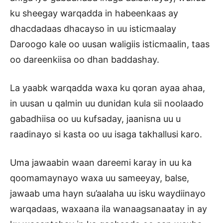
ku sheegay warqadda in habeenkaas ay
dhacdadaas dhacayso in uu isticmaalay
Daroogo kale oo uusan waligiis isticmaalin, taas
oo dareenkiisa oo dhan baddashay.
La yaabk warqadda waxa ku qoran ayaa ahaa,
in uusan u qalmin uu dunidan kula sii noolaado
gabadhiisa oo uu kufsaday, jaanisna uu u
raadinayo si kasta oo uu isaga takhallusi karo.
Uma jawaabin waan dareemi karay in uu ka
qoomamaynayo waxa uu sameeyay, balse,
jawaab uma hayn su’aalaha uu isku waydiinayo
warqadaas, waxaana ila wanaagsanaatay in ay