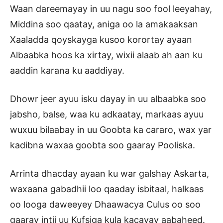
Waan dareemayay in uu nagu soo fool leeyahay,
Middina soo qaatay, aniga oo la amakaaksan
Xaaladda qoyskayga kusoo korortay ayaan
Albaabka hoos ka xirtay, wixii alaab ah aan ku
aaddin karana ku aaddiyay.
Dhowr jeer ayuu isku dayay in uu albaabka soo
jabsho, balse, waa ku adkaatay, markaas ayuu
wuxuu bilaabay in uu Goobta ka cararo, wax yar
kadibna waxaa goobta soo gaaray Pooliska.
Arrinta dhacday ayaan ku war galshay Askarta,
waxaana gabadhii loo qaaday isbitaal, halkaas
oo looga daweeyey Dhaawacya Culus oo soo
gaaray intii uu Kufsiga kula kacayay aabaheed.