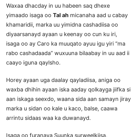
Waxaa dhacday in uu habeen saq dhexe
yimaado isaga oo
Tal ah
micanaha aad u cabay
khamaridii, marka uu yimidna cashadiisa oo
diyaarsanayd ayaan u keenay oo cun ku iri,
isaga oo ay Caro ka muuqato ayuu igu yiri “ma
rabo cashadaada” wuxuuna bilaabay in uu aad ii
caayo iguna qaylsho.
Horey ayaan uga daalay qayladiisa, aniga oo
waxba dhihin ayaan iska aaday qolkayga jiifka si
aan iskaga seexdo, waana sida aan samayn jiray
marka u sidan oo kale u kaco, balse, caawa
arrintu sidaas waa ka duwanayd.
Isaga oo furanaya Suunka surweelkiisa,