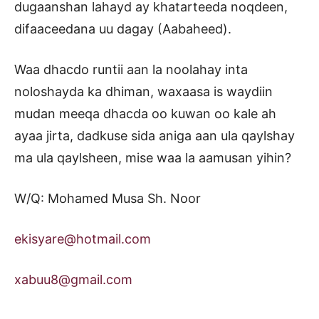
dugaanshan lahayd ay khatarteeda noqdeen,
difaaceedana uu dagay (Aabaheed).
Waa dhacdo runtii aan la noolahay inta
noloshayda ka dhiman, waxaasa is waydiin
mudan meeqa dhacda oo kuwan oo kale ah
ayaa jirta, dadkuse sida aniga aan ula qaylshay
ma ula qaylsheen, mise waa la aamusan yihin?
W/Q: Mohamed Musa Sh. Noor
ekisyare@hotmail.com
xabuu8@gmail.com