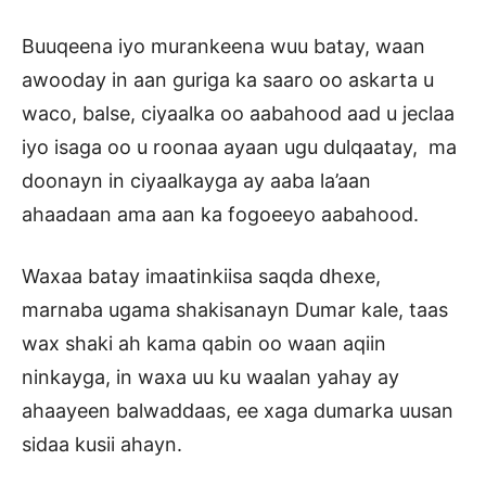
Buuqeena iyo murankeena wuu batay, waan
awooday in aan guriga ka saaro oo askarta u
waco, balse, ciyaalka oo aabahood aad u jeclaa
iyo isaga oo u roonaa ayaan ugu dulqaatay, ma
doonayn in ciyaalkayga ay aaba la’aan
ahaadaan ama aan ka fogoeeyo aabahood.
Waxaa batay imaatinkiisa saqda dhexe,
marnaba ugama shakisanayn Dumar kale, taas
wax shaki ah kama qabin oo waan aqiin
ninkayga, in waxa uu ku waalan yahay ay
ahaayeen balwaddaas, ee xaga dumarka uusan
sidaa kusii ahayn.