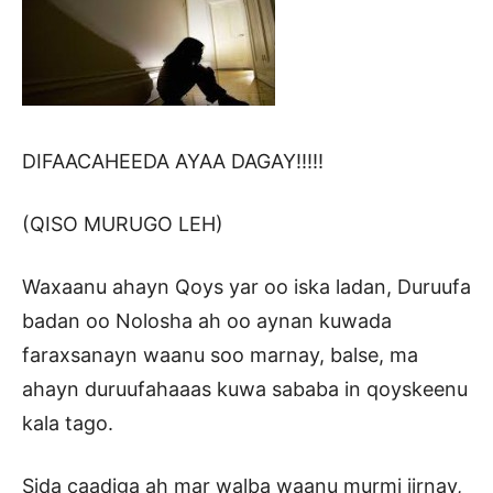
DIFAACAHEEDA AYAA DAGAY!!!!!
(QISO MURUGO LEH)
Waxaanu ahayn Qoys yar oo iska ladan, Duruufa
badan oo Nolosha ah oo aynan kuwada
faraxsanayn waanu soo marnay, balse, ma
ahayn duruufahaaas kuwa sababa in qoyskeenu
kala tago.
Sida caadiga ah mar walba waanu murmi jirnay,