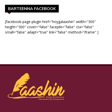
BARTEENNA FACEBOOK
[facebook-page-plugin href="hoygalaashin" width="300"
height="300" cover="false" facepile="false" cta="false"
small="false" adapt="true" link="false" method="iframe" ]