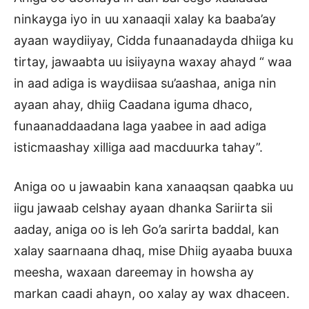
ninkayga iyo in uu xanaaqii xalay ka baaba’ay
ayaan waydiiyay, Cidda funaanadayda dhiiga ku
tirtay, jawaabta uu isiiyayna waxay ahayd “ waa
in aad adiga is waydiisaa su’aashaa, aniga nin
ayaan ahay, dhiig Caadana iguma dhaco,
funaanaddaadana laga yaabee in aad adiga
isticmaashay xilliga aad macduurka tahay”.
Aniga oo u jawaabin kana xanaaqsan qaabka uu
iigu jawaab celshay ayaan dhanka Sariirta sii
aaday, aniga oo is leh Go’a sarirta baddal, kan
xalay saarnaana dhaq, mise Dhiig ayaaba buuxa
meesha, waxaan dareemay in howsha ay
markan caadi ahayn, oo xalay ay wax dhaceen.