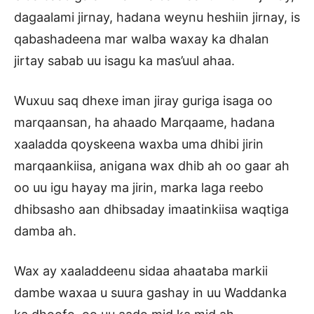
dagaalami jirnay, hadana weynu heshiin jirnay, is
qabashadeena mar walba waxay ka dhalan
jirtay sabab uu isagu ka mas’uul ahaa.
Wuxuu saq dhexe iman jiray guriga isaga oo
marqaansan, ha ahaado Marqaame, hadana
xaaladda qoyskeena waxba uma dhibi jirin
marqaankiisa, anigana wax dhib ah oo gaar ah
oo uu igu hayay ma jirin, marka laga reebo
dhibsasho aan dhibsaday imaatinkiisa waqtiga
damba ah.
Wax ay xaaladdeenu sidaa ahaataba markii
dambe waxaa u suura gashay in uu Waddanka