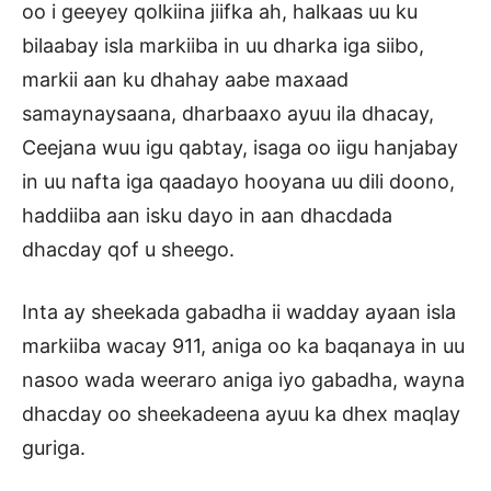
oo i geeyey qolkiina jiifka ah, halkaas uu ku
bilaabay isla markiiba in uu dharka iga siibo,
markii aan ku dhahay aabe maxaad
samaynaysaana, dharbaaxo ayuu ila dhacay,
Ceejana wuu igu qabtay, isaga oo iigu hanjabay
in uu nafta iga qaadayo hooyana uu dili doono,
haddiiba aan isku dayo in aan dhacdada
dhacday qof u sheego.
Inta ay sheekada gabadha ii wadday ayaan isla
markiiba wacay 911, aniga oo ka baqanaya in uu
nasoo wada weeraro aniga iyo gabadha, wayna
dhacday oo sheekadeena ayuu ka dhex maqlay
guriga.