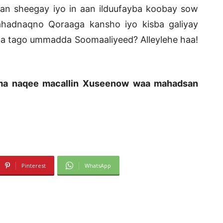
aan sheegay iyo in aan ilduufayba koobay sow
hadnaqno Qoraaga kansho iyo kisba galiyay
uga tago ummadda Soomaaliyeed? Alleylehe haa!
 ma naqee macallin Xuseenow waa mahadsan
Pinterest
WhatsApp