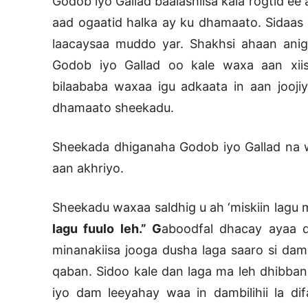
Godob iyo Gallad baalashiisa kala rogtid ee
aad ogaatid halka ay ku dhamaato. Sidaas 
laacaysaa muddo yar. Shakhsi ahaan ani
Godob iyo Gallad oo kale waxa aan xii
bilaababa waxaa igu adkaata in aan jooji
dhamaato sheekadu.
Sheekada dhiganaha Godob iyo Gallad na 
aan akhriyo.
Sheekadu waxaa saldhig u ah ‘miskiin lagu m
lagu fuulo leh.” G
aboodfal dhacay ayaa da
minanakiisa jooga dusha laga saaro si dam
qaban. Sidoo kale dan laga ma leh dhibbani
iyo dam leeyahay waa in dambilihii la di