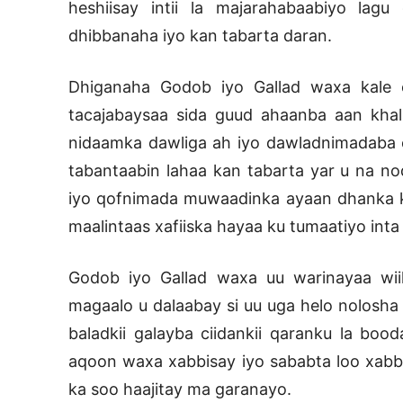
heshiisay intii la majarahabaabiyo lagu 
dhibbanaha iyo kan tabarta daran.
Dhiganaha Godob iyo Gallad waxa kale 
tacajabaysaa sida guud ahaanba aan kha
nidaamka dawliga ah iyo dawladnimadaba o
tabantaabin lahaa kan tabarta yar u na noq
iyo qofnimada muwaadinka ayaan dhanka k
maalintaas xafiiska hayaa ku tumaatiyo inta
Godob iyo Gallad waxa uu warinayaa wiil
magaalo u dalaabay si uu uga helo nolosha 
baladkii galayba ciidankii qaranku la bo
aqoon waxa xabbisay iyo sababta loo xabbi
ka soo haajitay ma garanayo.