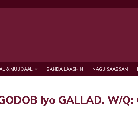
AL & MUUQAAL
BAHDA LAASHIN
NAGU SAABSAN
GODOB iyo GALLAD. W/Q: C