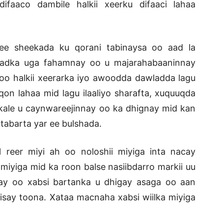
difaaco dambile halkii xeerku difaaci lahaa
ee sheekada ku qorani tabinaysa oo aad la
ladka uga fahamnay oo u majarahabaaninnay
o halkii xeerarka iyo awoodda dawladda lagu
on lahaa mid lagu ilaaliyo sharafta, xuquuqda
ale u caynwareejinnay oo ka dhignay mid kan
 tabarta yar ee bulshada.
 reer miyi ah oo noloshii miyiga inta nacay
miyiga mid ka roon balse nasiibdarro markii uu
oday oo xabsi bartanka u dhigay asaga oo aan
say toona. Xataa macnaha xabsi wiilka miyiga