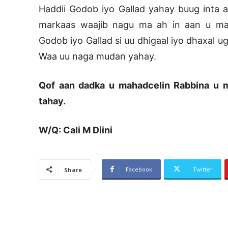
Haddii Godob iyo Gallad yahay buug inta 
markaas waajib nagu ma ah in aan u ma
Godob iyo Gallad si uu dhigaal iyo dhaxal 
Waa uu naga mudan yahay.
Qof aan dadka u mahadcelin Rabbina u
tahay.
W/Q: Cali M Diini
Facebook
Twitter
Share