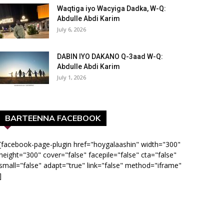
Waqtiga iyo Wacyiga Dadka, W-Q:
Abdulle Abdi Karim
July 6, 2026
DABIN IYO DAKANO Q-3aad W-Q:
Abdulle Abdi Karim
July 1, 2026
BARTEENNA FACEBOOK
[facebook-page-plugin href="hoygalaashin" width="300"
height="300" cover="false" facepile="false" cta="false"
small="false" adapt="true" link="false" method="iframe"
]