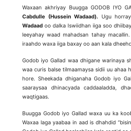
Waxaan akhriyay Buugga GODOB IYO GA
Cabdulle (Hussein Wadaad).
Ugu horray
Wadaad
oo dalka Iswiidhan iiga soo dhiiba
leeyahay waad mahadsan tahay macallin. 
iraahdo waxa iiga baxay oo aan kala dheehd
Godob iyo Gallad waa dhigane warinaya sh
waa curis balse tilmaamaysa sidii uu ahaa 
hore. Sheekada dhiganaha Godob iyo Gal
saaraysaa dhinacyada caddaaladda, dhaq
waqtigaas.
Buugga Godob iyo Gallad waxa uu ka koo
Waxaa laga yaabaa in aad is dhahdid “bisi