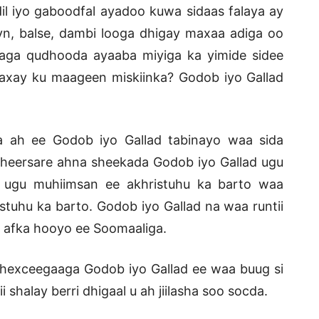
irdil iyo gaboodfal ayadoo kuwa sidaas falaya ay
ayn, balse, dambi looga dhigay maxaa adiga oo
aga qudhooda ayaaba miyiga ka yimide sidee
axay ku maageen miskiinka? Godob iyo Gallad
 ah ee Godob iyo Gallad tabinayo waa sida
heersare ahna sheekada Godob iyo Gallad ugu
 ugu muhiimsan ee akhristuhu ka barto waa
tuhu ka barto. Godob iyo Gallad na waa runtii
ro afka hooyo ee Soomaaliga.
hexceegaaga Godob iyo Gallad ee waa buug si
shalay berri dhigaal u ah jiilasha soo socda.