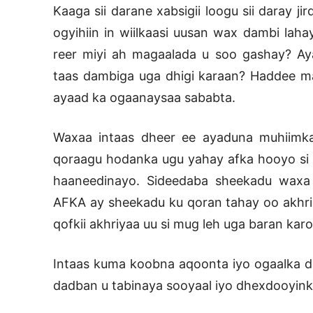
Kaaga sii darane xabsigii loogu sii daray j
ogyihiin in wiilkaasi uusan wax dambi lah
reer miyi ah magaalada u soo gashay? Ay
taas dambiga uga dhigi karaan? Haddee m
ayaad ka ogaanaysaa sababta.
Waxaa intaas dheer ee ayaduna muhiimka
qoraagu hodanka ugu yahay afka hooyo si 
haaneedinayo. Sideedaba sheekadu waxa
AFKA ay sheekadu ku qoran tahay oo akhris
qofkii akhriyaa uu si mug leh uga baran ka
Intaas kuma koobna aqoonta iyo ogaalka d
dadban u tabinaya sooyaal iyo dhexdooyinkii 