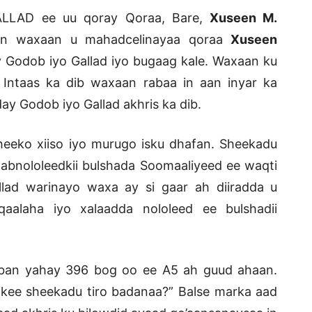
LLAD ee uu qoray Qoraa, Bare,
Xuseen M.
n waxaan u mahadcelinayaa qoraa
Xuseen
y Godob iyo Gallad iyo bugaag kale. Waxaan ku
Intaas ka dib waxaan rabaa in aan inyar ka
ay Godob iyo Gallad akhris ka dib.
eeko xiiso iyo murugo isku dhafan. Sheekadu
habnololeedkii bulshada Soomaaliyeed ee waqti
lad warinayo waxa ay si gaar ah diiradda u
aalaha iyo xalaadda nololeed ee bulshadii
ban yahay 396 bog oo ee A5 ah guud ahaan.
nkee sheekadu tiro badanaa?” Balse marka aad