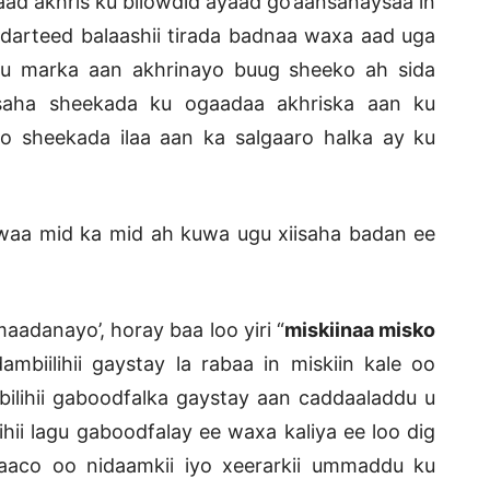
 aad akhris ku bilowdid ayaad go’aansanaysaa in
darteed balaashii tirada badnaa waxa aad uga
gu marka aan akhrinayo buug sheeko ah sida
saha sheekada ku ogaadaa akhriska aan ku
yo sheekada ilaa aan ka salgaaro halka ay ku
waa mid ka mid ah kuwa ugu xiisaha badan ee
aadanayo’, horay baa loo yiri “
miskiinaa misko
mbiilihii gaystay la rabaa in miskiin kale oo
bilihii gaboodfalka gaystay aan caddaaladdu u
hii lagu gaboodfalay ee waxa kaliya ee loo dig
faaco oo nidaamkii iyo xeerarkii ummaddu ku