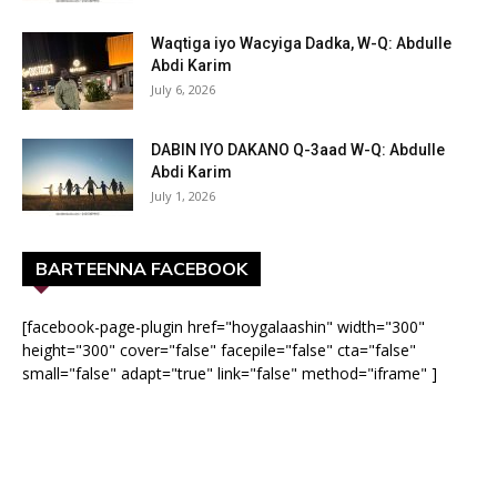
Waqtiga iyo Wacyiga Dadka, W-Q: Abdulle
Abdi Karim
July 6, 2026
DABIN IYO DAKANO Q-3aad W-Q: Abdulle
Abdi Karim
July 1, 2026
BARTEENNA FACEBOOK
[facebook-page-plugin href="hoygalaashin" width="300"
height="300" cover="false" facepile="false" cta="false"
small="false" adapt="true" link="false" method="iframe" ]