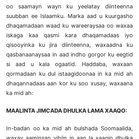
oo saamayn wayn ku yeelatay diinteenna
suubban ee Islaamku. Marka aad u kuurgasho
dhaqamadaan waad ku wareeraysaa oo waxaa
iskaga kaa qasmi kara dhaqamadaas iyo
qisooyinka ku jira diinteenna, waxaadna ku
qasbanaanaysaa in aad indho gorgor ku eegtid
si aad u kala ogaatid. Haddaba, waxaan
qormadaan ku dul istaagidoonaa in ka mid ah
dhaqannadaas aan kor ku soo xusay, waxaana
ka mid ah:
MAALINTA JIMCADA DHULKA LAMA XAAQO:
In-badan oo ka mid ah bulshada Soomaalida,
waxay aaminsan yihiin in aan la xaaqin dhulka