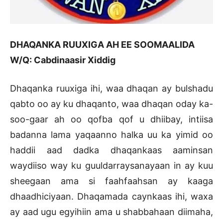
DHAQANKA RUUXIGA AH EE SOOMAALIDA
W/Q: Cabdinaasir Xiddig
Dhaqanka ruuxiga ihi, waa dhaqan ay bulshadu
qabto oo ay ku dhaqanto, waa dhaqan oday ka-
soo-gaar ah oo qofba qof u dhiibay, intiisa
badanna lama yaqaanno halka uu ka yimid oo
haddii aad dadka dhaqankaas aaminsan
waydiiso way ku guuldarraysanayaan in ay kuu
sheegaan ama si faahfaahsan ay kaaga
dhaadhiciyaan. Dhaqamada caynkaas ihi, waxa
ay aad ugu egyihiin ama u shabbahaan diimaha,