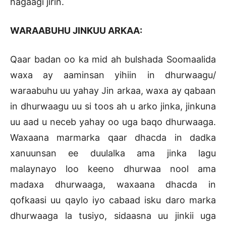
hagaagi jirin.
WARAABUHU JINKUU ARKAA:
Qaar badan oo ka mid ah bulshada Soomaalida
waxa ay aaminsan yihiin in dhurwaagu/
waraabuhu uu yahay Jin arkaa, waxa ay qabaan
in dhurwaagu uu si toos ah u arko jinka, jinkuna
uu aad u neceb yahay oo uga baqo dhurwaaga.
Waxaana marmarka qaar dhacda in dadka
xanuunsan ee duulalka ama jinka lagu
malaynayo loo keeno dhurwaa nool ama
madaxa dhurwaaga, waxaana dhacda in
qofkaasi uu qaylo iyo cabaad isku daro marka
dhurwaaga la tusiyo, sidaasna uu jinkii uga