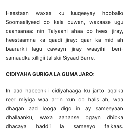
Heestaan waxaa ku luuqeeyay hooballo
Soomaaliyeed oo kala duwan, waxaase ugu
caansanaa: nin Talyaani ahaa oo heesi jiray,
heestaamna ka qaadi jiray: qaar ka mid ah
baararkii lagu cawayn jiray waayihii beri-
samaadka xilligii taliskii Siyaad Barre.
CIDIYAHA GURIGA LA GUMA JARO:
In aad habeenkii cidiyahaaga ku jarto aqalka
reer miyiga waa arrin xun oo halis ah, waa
dhaqan aad looga digo in ay sameeyaan
dhallaanku, waxa aananse ogayn dhibka
dhacaya haddii la sameeyo falkaas.