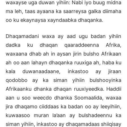
waxayse uga duwan yihiin: Nabi iyo buug midna
ma leh, taas ayaana ka saarreysa galka diimaha
oo ku ekaynaysa xayndaabka dhaqanka.
Dhaqamadani waxa ay aad ugu badan yihiin
dadka ku dhaqan qaaraddeenna Afrika,
waxaana dhab ah in aysan jirin bulsho Afrikaan
ah oo aan lahayn dhaqanka ruuxiga ah, haba ku
kala duwanaadaane, inkastoo ay jiraan
qodobbo ay ka siman yihiin bulshooyinka
Afrikaanku dhanka dhaqan ruuxiyeedka. Haddii
aan u soo weecdo dhanka Soomaalida, waxaa
jira dhaqamo ciiddaas ka badan oo ay leeyihiin,
kuwaasoo muran la’aan ay bulshadeennu ka
siman yihiin, inkastoo ay dhaqamadaas shiiqisay