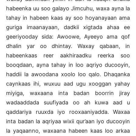
habeenka uu soo galayo Jimcuhu, waxa ayna la
tahay in habeen kaas ay soo hoyanayaan ama
guriga imaanayaan, dadkii xigtada ahaa ee
geeriyooday sida: Awoowe, Ayeeyo ama qof
dhalin yar oo dhintay. Waxay qabaan, in
habeenkaas reer aakhiraadku reerka soo
booqdaan, ayna tahay in loo aqriyo ducooyin,
haddii la awoodana xoolo loo qalo. Dhaqanka
caynkaas ihi, wuxuu aad ugu xooggan yahay
miyiga, waxaana inta badan boorrin jiray
wadaaddada suufiyada oo ah kuwa aad u
qaddariya ruuxda iyo rooxaaniyadda. Waxaa
inta badan la aqriyaa wixii qur’aan iyo ducooyin
la yaqaanno, waxaana habeen kaas loo arkaa