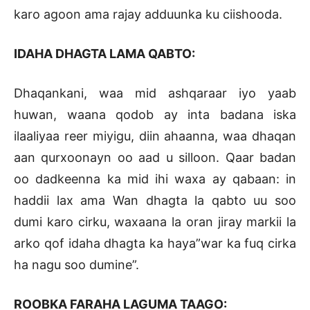
karo agoon ama rajay adduunka ku ciishooda.
IDAHA DHAGTA LAMA QABTO:
Dhaqankani, waa mid ashqaraar iyo yaab
huwan, waana qodob ay inta badana iska
ilaaliyaa reer miyigu, diin ahaanna, waa dhaqan
aan qurxoonayn oo aad u silloon. Qaar badan
oo dadkeenna ka mid ihi waxa ay qabaan: in
haddii lax ama Wan dhagta la qabto uu soo
dumi karo cirku, waxaana la oran jiray markii la
arko qof idaha dhagta ka haya”war ka fuq cirka
ha nagu soo dumine”.
ROOBKA FARAHA LAGUMA TAAGO: