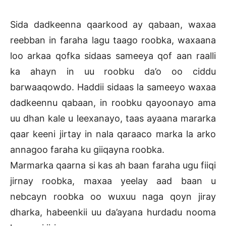
Sida dadkeenna qaarkood ay qabaan, waxaa
reebban in faraha lagu taago roobka, waxaana
loo arkaa qofka sidaas sameeya qof aan raalli
ka ahayn in uu roobku da’o oo ciddu
barwaaqowdo. Haddii sidaas la sameeyo waxaa
dadkeennu qabaan, in roobku qayoonayo ama
uu dhan kale u leexanayo, taas ayaana mararka
qaar keeni jirtay in nala qaraaco marka la arko
annagoo faraha ku giiqayna roobka.
Marmarka qaarna si kas ah baan faraha ugu fiiqi
jirnay roobka, maxaa yeelay aad baan u
nebcayn roobka oo wuxuu naga qoyn jiray
dharka, habeenkii uu da’ayana hurdadu nooma