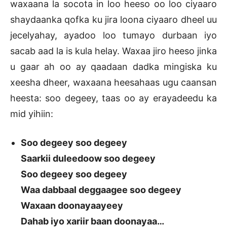
waxaana la socota in loo heeso oo loo ciyaaro
shaydaanka qofka ku jira loona ciyaaro dheel uu
jecelyahay, ayadoo loo tumayo durbaan iyo
sacab aad la is kula helay. Waxaa jiro heeso jinka
u gaar ah oo ay qaadaan dadka mingiska ku
xeesha dheer, waxaana heesahaas ugu caansan
heesta: soo degeey, taas oo ay erayadeedu ka
mid yihiin:
Soo degeey soo degeey
Saarkii duleedoow soo degeey
Soo degeey soo degeey
Waa dabbaal deggaagee soo degeey
Waxaan doonayaayeey
Dahab iyo xariir baan doonayaa…