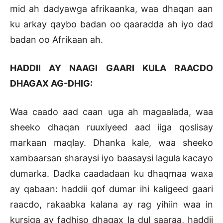
mid ah dadyawga afrikaanka, waa dhaqan aan
ku arkay qaybo badan oo qaaradda ah iyo dad
badan oo Afrikaan ah.
HADDII AY NAAGI GAARI KULA RAACDO
DHAGAX AG-DHIG:
Waa caado aad caan uga ah magaalada, waa
sheeko dhaqan ruuxiyeed aad iiga qoslisay
markaan maqlay. Dhanka kale, waa sheeko
xambaarsan sharaysi iyo baasaysi lagula kacayo
dumarka. Dadka caadadaan ku dhaqmaa waxa
ay qabaan: haddii qof dumar ihi kaligeed gaari
raacdo, rakaabka kalana ay rag yihiin waa in
kursiga ay fadhiso dhagax la dul saaraa, haddii