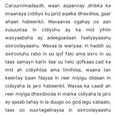
Caruurnimadaydii, waan aqaannay dhibka ka
imaanaya ciddiyo ku jarid aqalka dhaxdiisa, gaar
ahaan habeenkii. Waxaanse ogahay oo aan
xusuustaa in cidiyuhu ay ka mid yihiin
waxyaabaha ay adeegsadaan faaliyayaashu
sixiroolayaashu. Waxaa la wariyaa: in haddii uu
sixirooluhu rabo in uu qof falo ama sixro in uu
taas samayn karin ilaa uu helo qofkaas cad ka
mid ah cidiyihiisa ama timihiisa, waana tan
keentay baan filayaa in reer miyigu diidaan in
cidayaha la jaro habeenkii. Waxaa ka caadi ah
reer miyiga dhexdooda in marka cidiyaha la jaro
ay qasab tahay in la duugo oo god lagu xabaalo,
taas oo suurtagalinaysa in sixiroolayaashu