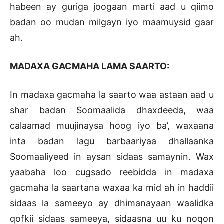
habeen ay guriga joogaan marti aad u qiimo
badan oo mudan milgayn iyo maamuysid gaar
ah.
MADAXA GACMAHA LAMA SAARTO:
In madaxa gacmaha la saarto waa astaan aad u
shar badan Soomaalida dhaxdeeda, waa
calaamad muujinaysa hoog iyo ba’, waxaana
inta badan lagu barbaariyaa dhallaanka
Soomaaliyeed in aysan sidaas samaynin. Wax
yaabaha loo cugsado reebidda in madaxa
gacmaha la saartana waxaa ka mid ah in haddii
sidaas la sameeyo ay dhimanayaan waalidka
qofkii sidaas sameeya, sidaasna uu ku noqon