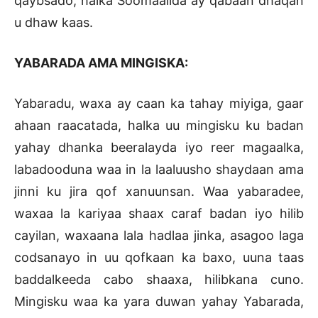
qaybsado, halka Soomaalida ay qabaan dhaqan
u dhaw kaas.
YABARADA AMA MINGISKA:
Yabaradu, waxa ay caan ka tahay miyiga, gaar
ahaan raacatada, halka uu mingisku ku badan
yahay dhanka beeralayda iyo reer magaalka,
labadooduna waa in la laaluusho shaydaan ama
jinni ku jira qof xanuunsan. Waa yabaradee,
waxaa la kariyaa shaax caraf badan iyo hilib
cayilan, waxaana lala hadlaa jinka, asagoo laga
codsanayo in uu qofkaan ka baxo, uuna taas
baddalkeeda cabo shaaxa, hilibkana cuno.
Mingisku waa ka yara duwan yahay Yabarada,