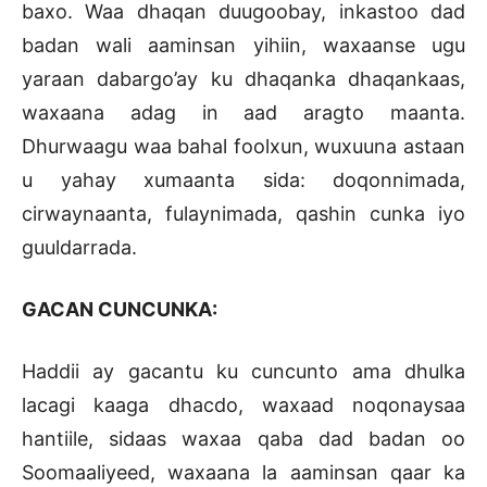
baxo. Waa dhaqan duugoobay, inkastoo dad
badan wali aaminsan yihiin, waxaanse ugu
yaraan dabargo’ay ku dhaqanka dhaqankaas,
waxaana adag in aad aragto maanta.
Dhurwaagu waa bahal foolxun, wuxuuna astaan
u yahay xumaanta sida: doqonnimada,
cirwaynaanta, fulaynimada, qashin cunka iyo
guuldarrada.
GACAN CUNCUNKA:
Haddii ay gacantu ku cuncunto ama dhulka
lacagi kaaga dhacdo, waxaad noqonaysaa
hantiile, sidaas waxaa qaba dad badan oo
Soomaaliyeed, waxaana la aaminsan qaar ka