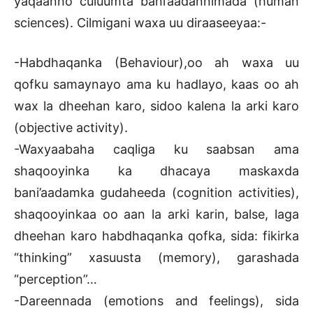
yaqaanno culuumta bani’aadannimada (human
sciences). Cilmigani waxa uu diraaseeyaa:-
-Habdhaqanka (Behaviour),oo ah waxa uu
qofku samaynayo ama ku hadlayo, kaas oo ah
wax la dheehan karo, sidoo kalena la arki karo
(objective activity).
-Waxyaabaha caqliga ku saabsan ama
shaqooyinka ka dhacaya maskaxda
bani’aadamka gudaheeda (cognition activities),
shaqooyinkaa oo aan la arki karin, balse, laga
dheehan karo habdhaqanka qofka, sida: fikirka
“thinking” xasuusta (memory), garashada
“perception”…
-Dareennada (emotions and feelings), sida