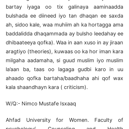
bartay iyaga oo tix galinaya aaminaadda
bulshada ee diineed iyo tan dhaqan ee saxda
ah, sidoo kale, waa muhiim ah ka hortagga ama
baddalidda dhaqammada ay bulsho leedahay ee
dhibaateeya qofka). Waa in aan xuso in ay jiraan
aragtiyo (theories), kuwaas oo ka hor iman kara
milgaha aadamaha, si guud muslim iyo muslim
la’aan ba, taas oo lagaga gudbi karo in uu
ahaado qofka bartaha/baadhaha ahi qof wax
kala shaandhayn kara ( criticism).
W/Q:- Nimco Mustafe Isxaaq
Ahfad University for Women. Faculty of
psychology( Counseling and Health