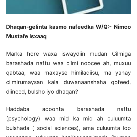
Dhaqan-gelinta kasmo nafeedka W/Q:- Nimco
Mustafe Isxaaq
Marka hore waxa iswaydiin mudan Cilmiga
barashada naftu waa cilmi noocee ah, muxuu
qabtaa, waa maxayse himiladiisu, ma yahay
cilmirumaysan kala duwanaanshaha qofeed,
diineed, bulsho iyo dhaqan?
Haddaba aqoonta barashada naftu
(psychology) waa mid ka mid ah culuumta
bulshada ( social sciences), ama culuumta loo