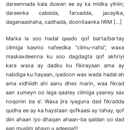
dareennada kala duwan ee ay ka midka yihiin;
dareenka cabsida, farxadda, jacaylka,
daganaashaha, cadhada, doonitaanka IWM […]
Marka la soo hadal qaado qof barta/bartay
cilmiga kasmo nafeedka “cilmu-nafsi”, waxa
maskaxdeenna ku soo dagdagta qof akhriyi
kara waxa ay dadku ku fikirayaan ama ay
nabdiga ku hayaan, iyadoon wax wada hadal ah
ama xidhiidh ahi aanu dhex marin, waa fikrad
aan xumeyn oo laga qaatey cilmiga yaaney sax
noqonin ba e’. Waxa jira iyaguna dad fikradda
qudha ee ay ka haystaan qofkaasi ay tahay, qof
diin ahaan iyo dhaqan ahaan-ba qaldan oo dad
aan muslim ahayn u adeega!!!