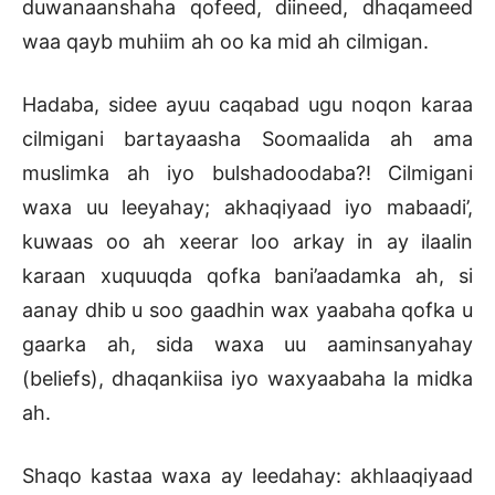
duwanaanshaha qofeed, diineed, dhaqameed
waa qayb muhiim ah oo ka mid ah cilmigan.
Hadaba, sidee ayuu caqabad ugu noqon karaa
cilmigani bartayaasha Soomaalida ah ama
muslimka ah iyo bulshadoodaba?! Cilmigani
waxa uu leeyahay; akhaqiyaad iyo mabaadi’,
kuwaas oo ah xeerar loo arkay in ay ilaalin
karaan xuquuqda qofka bani’aadamka ah, si
aanay dhib u soo gaadhin wax yaabaha qofka u
gaarka ah, sida waxa uu aaminsanyahay
(beliefs), dhaqankiisa iyo waxyaabaha la midka
ah.
Shaqo kastaa waxa ay leedahay: akhlaaqiyaad