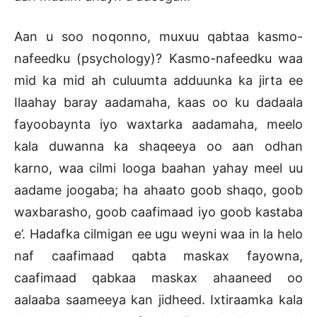
Aan u soo noqonno, muxuu qabtaa kasmo-
nafeedku (psychology)? Kasmo-nafeedku waa
mid ka mid ah culuumta adduunka ka jirta ee
Ilaahay baray aadamaha, kaas oo ku dadaala
fayoobaynta iyo waxtarka aadamaha, meelo
kala duwanna ka shaqeeya oo aan odhan
karno, waa cilmi looga baahan yahay meel uu
aadame joogaba; ha ahaato goob shaqo, goob
waxbarasho, goob caafimaad iyo goob kastaba
e’. Hadafka cilmigan ee ugu weyni waa in la helo
naf caafimaad qabta maskax fayowna,
caafimaad qabkaa maskax ahaaneed oo
aalaaba saameeya kan jidheed. Ixtiraamka kala