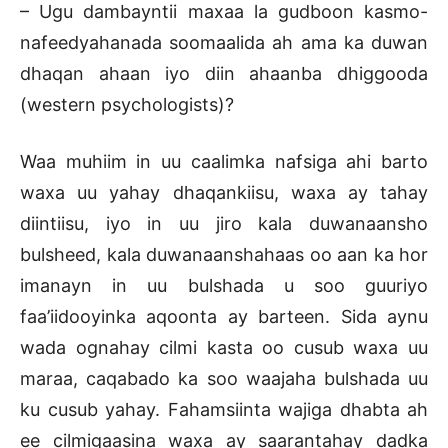
– Ugu dambayntii maxaa la gudboon kasmo-
nafeedyahanada soomaalida ah ama ka duwan
dhaqan ahaan iyo diin ahaanba dhiggooda
(western psychologists)?
Waa muhiim in uu caalimka nafsiga ahi barto
waxa uu yahay dhaqankiisu, waxa ay tahay
diintiisu, iyo in uu jiro kala duwanaansho
bulsheed, kala duwanaanshahaas oo aan ka hor
imanayn in uu bulshada u soo guuriyo
faa’iidooyinka aqoonta ay barteen. Sida aynu
wada ognahay cilmi kasta oo cusub waxa uu
maraa, caqabado ka soo waajaha bulshada uu
ku cusub yahay. Fahamsiinta wajiga dhabta ah
ee cilmigaasina waxa ay saarantahay dadka