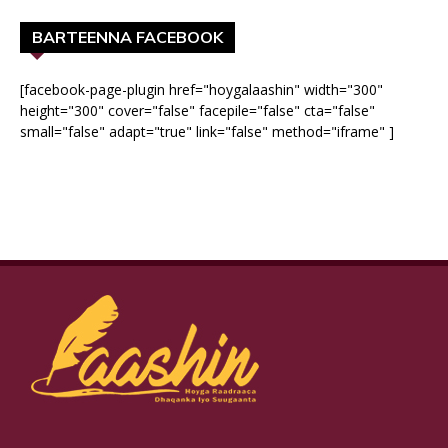
BARTEENNA FACEBOOK
[facebook-page-plugin href="hoygalaashin" width="300"
height="300" cover="false" facepile="false" cta="false"
small="false" adapt="true" link="false" method="iframe" ]