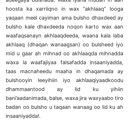
hoosta ka xarriiqno in wax “akhlaaq” looga
yaqaan meel cayiman ama bulsho dhaxdeed ay
bulsho kale dhaxdeeda noqon karto wax aan
waafaqsanayn akhlaaqdeeda, waana kala laba
akhlaaq (dhaqan wanaagsan) oo bulsheed iyo
mid u gaar ah mihnad oo akhlaaqda mihnadda
waxa la waafajiyaa falsafadda insaaniyadda,
taas macnaheedu maaha in dhaqamada ay
bulshooyin leeyihiin iyo akhlaaqiyaadkoodu
dhammaantood ay lid ku yihiin
bani’aadanimada, balse, waxa jira waxyaabo tiro
badan oo bulsho u taqaan wanaag oo lid ku ah
insaaniyadda!.