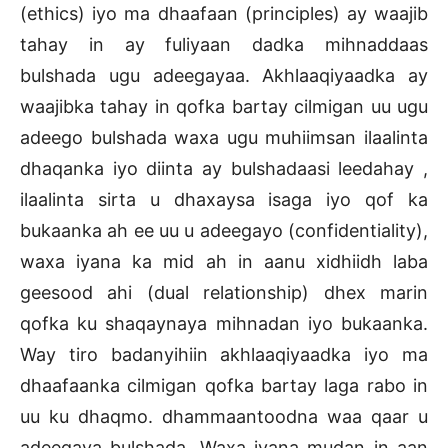
(ethics) iyo ma dhaafaan (principles) ay waajib
tahay in ay fuliyaan dadka mihnaddaas
bulshada ugu adeegayaa. Akhlaaqiyaadka ay
waajibka tahay in qofka bartay cilmigan uu ugu
adeego bulshada waxa ugu muhiimsan ilaalinta
dhaqanka iyo diinta ay bulshadaasi leedahay ,
ilaalinta sirta u dhaxaysa isaga iyo qof ka
bukaanka ah ee uu u adeegayo (confidentiality),
waxa iyana ka mid ah in aanu xidhiidh laba
geesood ahi (dual relationship) dhex marin
qofka ku shaqaynaya mihnadan iyo bukaanka.
Way tiro badanyihiin akhlaaqiyaadka iyo ma
dhaafaanka cilmigan qofka bartay laga rabo in
uu ku dhaqmo. dhammaantoodna waa qaar u
adeegaya bulshada. Waxa iyana mudan in aan