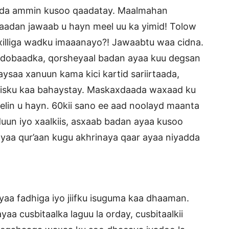
eda ammin kusoo qaadatay. Maalmahan
aadan jawaab u hayn meel uu ka yimid! Tolow
xilliga wadku imaaanayo?! Jawaabtu waa cidna.
ddobaadka, qorsheyaal badan ayaa kuu degsan
ysaa xanuun kama kici kartid sariirtaada,
 isku kaa bahaystay. Maskaxdaada waxaad ku
lin u hayn. 60kii sano ee aad noolayd maanta
dduun iyo xaalkiis, asxaab badan ayaa kusoo
yaa qur’aan kugu akhrinaya qaar ayaa niyadda
yaa fadhiga iyo jiifku isuguma kaa dhaaman.
aa cusbitaalka laguu la orday, cusbitaalkii