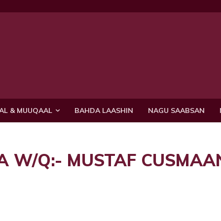
AL & MUUQAAL
BAHDA LAASHIN
NAGU SAABSAN
A W/Q:- MUSTAF CUSMAA