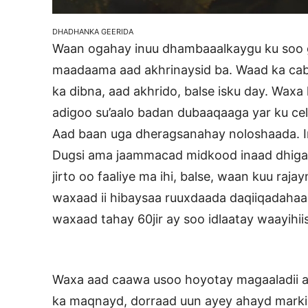
DHADHANKA GEERIDA
Waan ogahay inuu dhambaaalkaygu ku soo ga
maadaama aad akhrinaysid ba. Waad ka cab
ka dibna, aad akhrido, balse isku day. Wax
adigoo su’aalo badan dubaaqaaga yar ku ce
Aad baan uga dheragsanahay noloshaada. Ina
Dugsi ama jaammacad midkood inaad dhigato
jirto oo faaliye ma ihi, balse, waan kuu ra
waxaad ii hibaysaa ruuxdaada daqiiqadahaas
waxaad tahay 60jir ay soo idlaatay waayihii
Waxa aad caawa usoo hoyotay magaaladii a
ka maqnayd, dorraad uun ayey ahayd markii