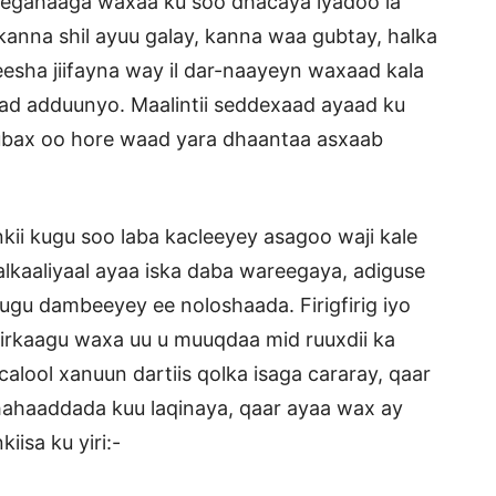
hegahaaga waxaa ku soo dhacaya iyadoo la
 kanna shil ayuu galay, kanna waa gubtay, halka
esha jiifayna way il dar-naayeyn waxaad kala
dad adduunyo. Maalintii seddexaad ayaad ku
 subax oo hore waad yara dhaantaa asxaab
ii kugu soo laba kacleeyey asagoo waji kale
 kalkaaliyaal ayaa iska daba wareegaya, adiguse
ugu dambeeyey ee noloshaada. Firigfirig iyo
jirkaagu waxa uu u muuqdaa mid ruuxdii ka
alool xanuun dartiis qolka isaga cararay, qaar
shahaaddada kuu laqinaya, qaar ayaa wax ay
iisa ku yiri:-