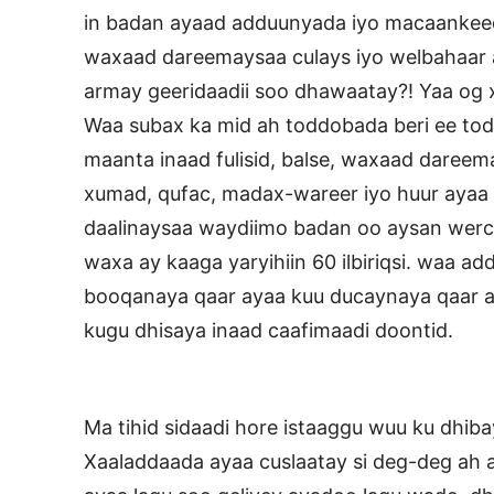
in badan ayaad adduunyada iyo macaanke
waxaad dareemaysaa culays iyo welbahaar 
armay geeridaadii soo dhawaatay?! Yaa og 
Waa subax ka mid ah toddobada beri ee to
maanta inaad fulisid, balse, waxaad dareema
xumad, qufac, madax-wareer iyo huur ayaa
daalinaysaa waydiimo badan oo aysan werce
waxa ay kaaga yaryihiin 60 ilbiriqsi. waa a
booqanaya qaar ayaa kuu ducaynaya qaar a
kugu dhisaya inaad caafimaadi doontid.
Ma tihid sidaadi hore istaaggu wuu ku dhiba
Xaaladdaada ayaa cuslaatay si deg-deg ah ay