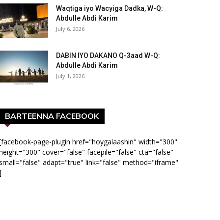
Waqtiga iyo Wacyiga Dadka, W-Q:
Abdulle Abdi Karim
July 6, 2026
DABIN IYO DAKANO Q-3aad W-Q:
Abdulle Abdi Karim
July 1, 2026
BARTEENNA FACEBOOK
[facebook-page-plugin href="hoygalaashin" width="300"
height="300" cover="false" facepile="false" cta="false"
small="false" adapt="true" link="false" method="iframe"
]