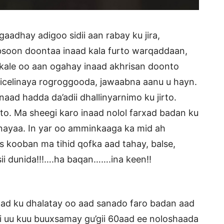
adhay adigoo sidii aan rabay ku jira,
soon doontaa inaad kala furto warqaddaan,
a kale oo aan ogahay inaad akhrisan doonto
licelinaya rogroggooda, jawaabna aanu u hayn.
ad hadda da’adii dhallinyarnimo ku jirto.
. Ma sheegi karo inaad nolol farxad badan ku
jaynayaa. In yar oo amminkaaga ka mid ah
 kooban ma tihid qofka aad tahay, balse,
sii dunida!!!….ha baqan…….ina keen!!
ad ku dhalatay oo aad sanado faro badan aad
 uu kuu buuxsamay gu’gii 60aad ee noloshaada