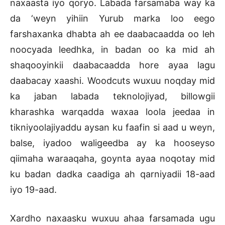
naxaasta iyo qoryo. Labada farsamaba way ka
da ‘weyn yihiin Yurub marka loo eego
farshaxanka dhabta ah ee daabacaadda oo leh
noocyada leedhka, in badan oo ka mid ah
shaqooyinkii daabacaadda hore ayaa lagu
daabacay xaashi. Woodcuts wuxuu noqday mid
ka jaban labada teknolojiyad, billowgii
kharashka warqadda waxaa loola jeedaa in
tikniyoolajiyaddu aysan ku faafin si aad u weyn,
balse, iyadoo waligeedba ay ka hooseyso
qiimaha waraaqaha, goynta ayaa noqotay mid
ku badan dadka caadiga ah qarniyadii 18-aad
iyo 19-aad.
Xardho naxaasku wuxuu ahaa farsamada ugu