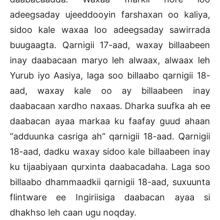
adeegsaday ujeeddooyin farshaxan oo kaliya,
sidoo kale waxaa loo adeegsaday sawirrada
buugaagta. Qarnigii 17-aad, waxay billaabeen
inay daabacaan maryo leh alwaax, alwaax leh
Yurub iyo Aasiya, laga soo billaabo qarnigii 18-
aad, waxay kale oo ay billaabeen inay
daabacaan xardho naxaas. Dharka suufka ah ee
daabacan ayaa markaa ku faafay guud ahaan
“adduunka casriga ah” qarnigii 18-aad. Qarnigii
18-aad, dadku waxay sidoo kale billaabeen inay
ku tijaabiyaan qurxinta daabacadaha. Laga soo
billaabo dhammaadkii qarnigii 18-aad, suxuunta
flintware ee Ingiriisiga daabacan ayaa si
dhakhso leh caan ugu noqday.