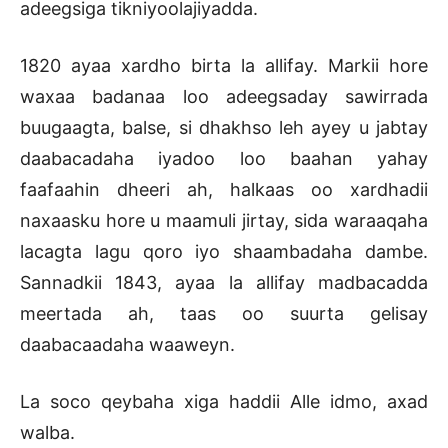
adeegsiga tikniyoolajiyadda.
1820 ayaa xardho birta la allifay. Markii hore
waxaa badanaa loo adeegsaday sawirrada
buugaagta, balse, si dhakhso leh ayey u jabtay
daabacadaha iyadoo loo baahan yahay
faafaahin dheeri ah, halkaas oo xardhadii
naxaasku hore u maamuli jirtay, sida waraaqaha
lacagta lagu qoro iyo shaambadaha dambe.
Sannadkii 1843, ayaa la allifay madbacadda
meertada ah, taas oo suurta gelisay
daabacaadaha waaweyn.
La soco qeybaha xiga haddii Alle idmo, axad
walba.