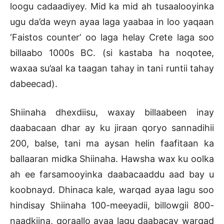
loogu cadaadiyey. Mid ka mid ah tusaalooyinka
ugu da’da weyn ayaa laga yaabaa in loo yaqaan
‘Faistos counter’ oo laga helay Crete laga soo
billaabo 1000s BC. (si kastaba ha noqotee,
waxaa su’aal ka taagan tahay in tani runtii tahay
dabeecad).
Shiinaha dhexdiisu, waxay billaabeen inay
daabacaan dhar ay ku jiraan qoryo sannadihii
200, balse, tani ma aysan helin faafitaan ka
ballaaran midka Shiinaha. Hawsha wax ku oolka
ah ee farsamooyinka daabacaaddu aad bay u
koobnayd. Dhinaca kale, warqad ayaa lagu soo
hindisay Shiinaha 100-meeyadii, billowgii 800-
naadkiina, qoraallo ayaa lagu daabacay warqad