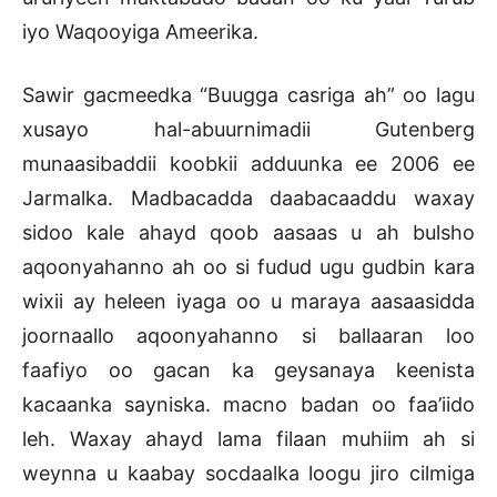
iyo Waqooyiga Ameerika.
Sawir gacmeedka “Buugga casriga ah” oo lagu
xusayo hal-abuurnimadii Gutenberg
munaasibaddii koobkii adduunka ee 2006 ee
Jarmalka. Madbacadda daabacaaddu waxay
sidoo kale ahayd qoob aasaas u ah bulsho
aqoonyahanno ah oo si fudud ugu gudbin kara
wixii ay heleen iyaga oo u maraya aasaasidda
joornaallo aqoonyahanno si ballaaran loo
faafiyo oo gacan ka geysanaya keenista
kacaanka sayniska. macno badan oo faa’iido
leh. Waxay ahayd lama filaan muhiim ah si
weynna u kaabay socdaalka loogu jiro cilmiga