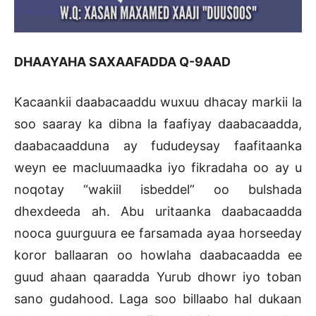
DHAAYAHA SAXAAFADDA Q-9AAD
Kacaankii daabacaaddu wuxuu dhacay markii la
soo saaray ka dibna la faafiyay daabacaadda,
daabacaadduna ay fududeysay faafitaanka
weyn ee macluumaadka iyo fikradaha oo ay u
noqotay “wakiil isbeddel” oo bulshada
dhexdeeda ah. Abu uritaanka daabacaadda
nooca guurguura ee farsamada ayaa horseeday
koror ballaaran oo howlaha daabacaadda ee
guud ahaan qaaradda Yurub dhowr iyo toban
sano gudahood. Laga soo billaabo hal dukaan