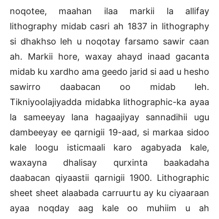
noqotee, maahan ilaa markii la allifay
lithography midab casri ah 1837 in lithography
si dhakhso leh u noqotay farsamo sawir caan
ah. Markii hore, waxay ahayd inaad gacanta
midab ku xardho ama geedo jarid si aad u hesho
sawirro daabacan oo midab leh.
Tikniyoolajiyadda midabka lithographic-ka ayaa
la sameeyay lana hagaajiyay sannadihii ugu
dambeeyay ee qarnigii 19-aad, si markaa sidoo
kale loogu isticmaali karo agabyada kale,
waxayna dhalisay qurxinta baakadaha
daabacan qiyaastii qarnigii 1900. Lithographic
sheet sheet alaabada carruurtu ay ku ciyaaraan
ayaa noqday aag kale oo muhiim u ah