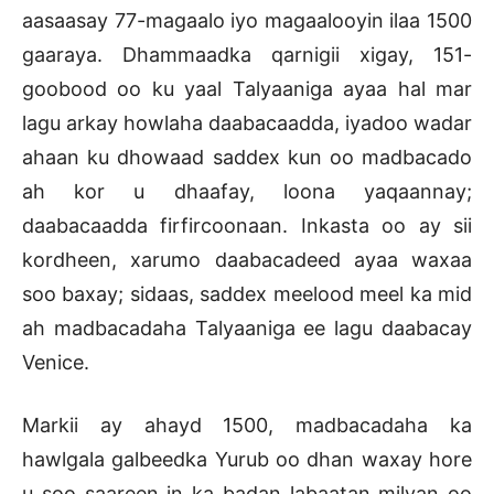
aasaasay 77-magaalo iyo magaalooyin ilaa 1500
gaaraya. Dhammaadka qarnigii xigay, 151-
goobood oo ku yaal Talyaaniga ayaa hal mar
lagu arkay howlaha daabacaadda, iyadoo wadar
ahaan ku dhowaad saddex kun oo madbacado
ah kor u dhaafay, loona yaqaannay;
daabacaadda firfircoonaan. Inkasta oo ay sii
kordheen, xarumo daabacadeed ayaa waxaa
soo baxay; sidaas, saddex meelood meel ka mid
ah madbacadaha Talyaaniga ee lagu daabacay
Venice.
Markii ay ahayd 1500, madbacadaha ka
hawlgala galbeedka Yurub oo dhan waxay hore
u soo saareen in ka badan labaatan milyan oo