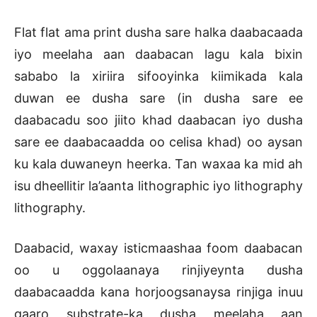
Flat flat ama print dusha sare halka daabacaada
iyo meelaha aan daabacan lagu kala bixin
sababo la xiriira sifooyinka kiimikada kala
duwan ee dusha sare (in dusha sare ee
daabacadu soo jiito khad daabacan iyo dusha
sare ee daabacaadda oo celisa khad) oo aysan
ku kala duwaneyn heerka. Tan waxaa ka mid ah
isu dheellitir la’aanta lithographic iyo lithography
lithography.
Daabacid, waxay isticmaashaa foom daabacan
oo u oggolaanaya rinjiyeynta dusha
daabacaadda kana horjoogsanaysa rinjiga inuu
gaaro substrate-ka dusha meelaha aan