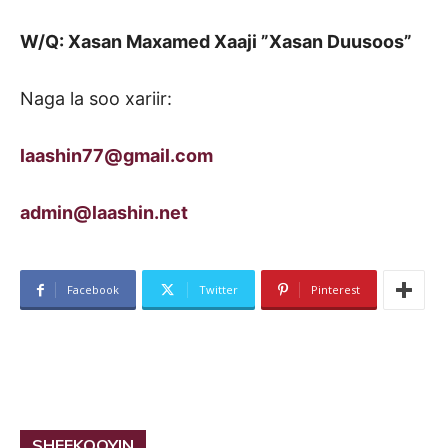
W/Q: Xasan Maxamed Xaaji ”Xasan Duusoos”
Naga la soo xariir:
laashin77@gmail.com
admin@laashin.net
Facebook
Twitter
Pinterest
SHEEKOOYIN