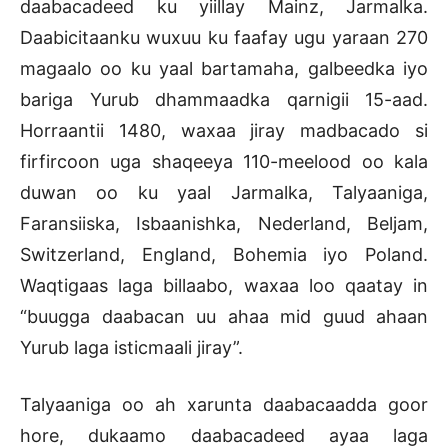
daabacadeed ku yiillay Mainz, Jarmalka.
Daabicitaanku wuxuu ku faafay ugu yaraan 270
magaalo oo ku yaal bartamaha, galbeedka iyo
bariga Yurub dhammaadka qarnigii 15-aad.
Horraantii 1480, waxaa jiray madbacado si
firfircoon uga shaqeeya 110-meelood oo kala
duwan oo ku yaal Jarmalka, Talyaaniga,
Faransiiska, Isbaanishka, Nederland, Beljam,
Switzerland, England, Bohemia iyo Poland.
Waqtigaas laga billaabo, waxaa loo qaatay in
“buugga daabacan uu ahaa mid guud ahaan
Yurub laga isticmaali jiray”.
Talyaaniga oo ah xarunta daabacaadda goor
hore, dukaamo daabacadeed ayaa laga