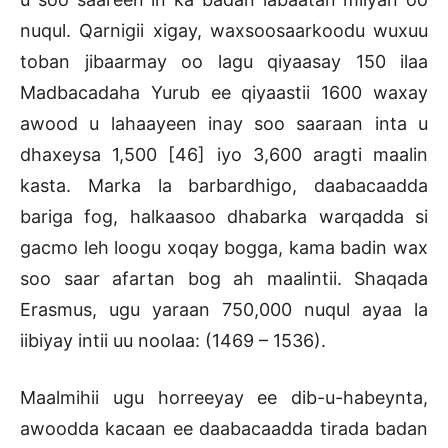
nuqul. Qarnigii xigay, waxsoosaarkoodu wuxuu
toban jibaarmay oo lagu qiyaasay 150 ilaa
Madbacadaha Yurub ee qiyaastii 1600 waxay
awood u lahaayeen inay soo saaraan inta u
dhaxeysa 1,500 [46] iyo 3,600 aragti maalin
kasta. Marka la barbardhigo, daabacaadda
bariga fog, halkaasoo dhabarka warqadda si
gacmo leh loogu xoqay bogga, kama badin wax
soo saar afartan bog ah maalintii. Shaqada
Erasmus, ugu yaraan 750,000 nuqul ayaa la
iibiyay intii uu noolaa: (1469 – 1536).
Maalmihii ugu horreeyay ee dib-u-habeynta,
awoodda kacaan ee daabacaadda tirada badan