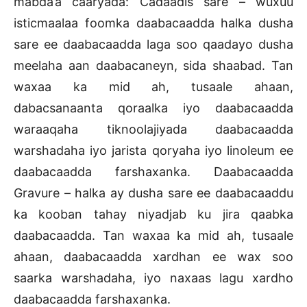
mabda’a caaryada: Cadaadis sare – wuxuu
isticmaalaa foomka daabacaadda halka dusha
sare ee daabacaadda laga soo qaadayo dusha
meelaha aan daabacaneyn, sida shaabad. Tan
waxaa ka mid ah, tusaale ahaan,
dabacsanaanta qoraalka iyo daabacaadda
waraaqaha tiknoolajiyada daabacaadda
warshadaha iyo jarista qoryaha iyo linoleum ee
daabacaadda farshaxanka. Daabacaadda
Gravure – halka ay dusha sare ee daabacaaddu
ka kooban tahay niyadjab ku jira qaabka
daabacaadda. Tan waxaa ka mid ah, tusaale
ahaan, daabacaadda xardhan ee wax soo
saarka warshadaha, iyo naxaas lagu xardho
daabacaadda farshaxanka.