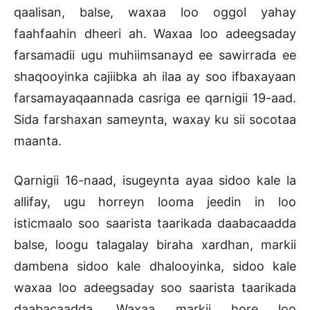
qaalisan, balse, waxaa loo oggol yahay
faahfaahin dheeri ah. Waxaa loo adeegsaday
farsamadii ugu muhiimsanayd ee sawirrada ee
shaqooyinka cajiibka ah ilaa ay soo ifbaxayaan
farsamayaqaannada casriga ee qarnigii 19-aad.
Sida farshaxan sameynta, waxay ku sii socotaa
maanta.
Qarnigii 16-naad, isugeynta ayaa sidoo kale la
allifay, ugu horreyn looma jeedin in loo
isticmaalo soo saarista taarikada daabacaadda
balse, loogu talagalay biraha xardhan, markii
dambena sidoo kale dhalooyinka, sidoo kale
waxaa loo adeegsaday soo saarista taarikada
daabacaadda. Waxaa markii hore loo