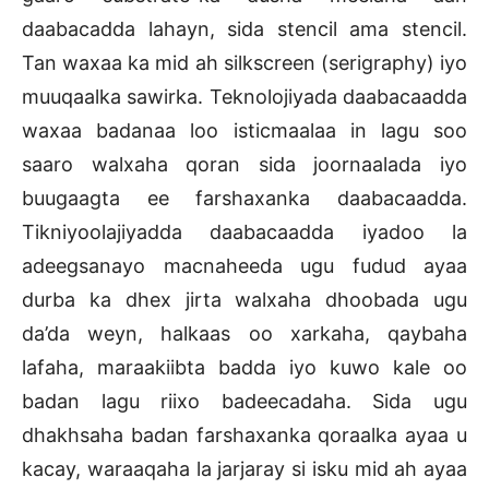
daabacadda lahayn, sida stencil ama stencil.
Tan waxaa ka mid ah silkscreen (serigraphy) iyo
muuqaalka sawirka. Teknolojiyada daabacaadda
waxaa badanaa loo isticmaalaa in lagu soo
saaro walxaha qoran sida joornaalada iyo
buugaagta ee farshaxanka daabacaadda.
Tikniyoolajiyadda daabacaadda iyadoo la
adeegsanayo macnaheeda ugu fudud ayaa
durba ka dhex jirta walxaha dhoobada ugu
da’da weyn, halkaas oo xarkaha, qaybaha
lafaha, maraakiibta badda iyo kuwo kale oo
badan lagu riixo badeecadaha. Sida ugu
dhakhsaha badan farshaxanka qoraalka ayaa u
kacay, waraaqaha la jarjaray si isku mid ah ayaa