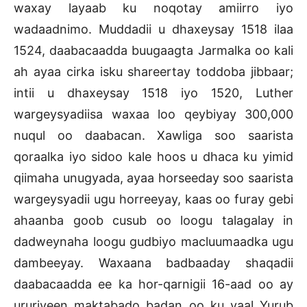
waxay layaab ku noqotay amiirro iyo
wadaadnimo. Muddadii u dhaxeysay 1518 ilaa
1524, daabacaadda buugaagta Jarmalka oo kali
ah ayaa cirka isku shareertay toddoba jibbaar;
intii u dhaxeysay 1518 iyo 1520, Luther
wargeysyadiisa waxaa loo qeybiyay 300,000
nuqul oo daabacan. Xawliga soo saarista
qoraalka iyo sidoo kale hoos u dhaca ku yimid
qiimaha unugyada, ayaa horseeday soo saarista
wargeysyadii ugu horreeyay, kaas oo furay gebi
ahaanba goob cusub oo loogu talagalay in
dadweynaha loogu gudbiyo macluumaadka ugu
dambeeyay. Waxaana badbaaday shaqadii
daabacaadda ee ka hor-qarnigii 16-aad oo ay
ururiyeen maktabado badan oo ku yaal Yurub