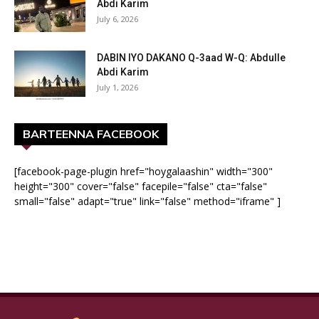
Abdi Karim
July 6, 2026
DABIN IYO DAKANO Q-3aad W-Q: Abdulle
Abdi Karim
July 1, 2026
BARTEENNA FACEBOOK
[facebook-page-plugin href="hoygalaashin" width="300"
height="300" cover="false" facepile="false" cta="false"
small="false" adapt="true" link="false" method="iframe" ]