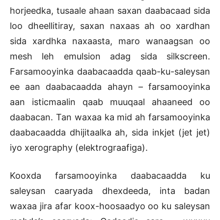
horjeedka, tusaale ahaan saxan daabacaad sida
loo dheellitiray, saxan naxaas ah oo xardhan
sida xardhka naxaasta, maro wanaagsan oo
mesh leh emulsion adag sida silkscreen.
Farsamooyinka daabacaadda qaab-ku-saleysan
ee aan daabacaadda ahayn – farsamooyinka
aan isticmaalin qaab muuqaal ahaaneed oo
daabacan. Tan waxaa ka mid ah farsamooyinka
daabacaadda dhijitaalka ah, sida inkjet (jet jet)
iyo xerography (elektrograafiga).
Kooxda farsamooyinka daabacaadda ku
saleysan caaryada dhexdeeda, inta badan
waxaa jira afar koox-hoosaadyo oo ku saleysan