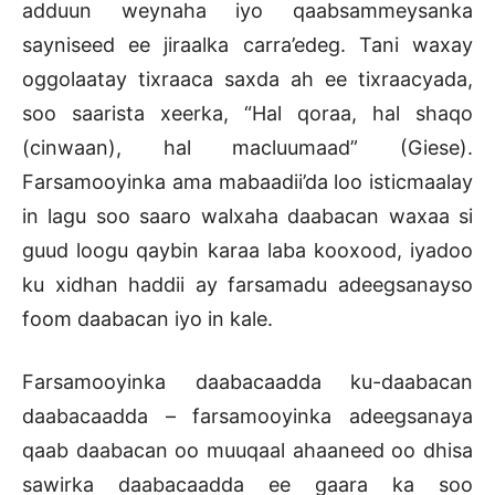
adduun weynaha iyo qaabsammeysanka
sayniseed ee jiraalka carra’edeg. Tani waxay
oggolaatay tixraaca saxda ah ee tixraacyada,
soo saarista xeerka, “Hal qoraa, hal shaqo
(cinwaan), hal macluumaad” (Giese).
Farsamooyinka ama mabaadii’da loo isticmaalay
in lagu soo saaro walxaha daabacan waxaa si
guud loogu qaybin karaa laba kooxood, iyadoo
ku xidhan haddii ay farsamadu adeegsanayso
foom daabacan iyo in kale.
Farsamooyinka daabacaadda ku-daabacan
daabacaadda – farsamooyinka adeegsanaya
qaab daabacan oo muuqaal ahaaneed oo dhisa
sawirka daabacaadda ee gaara ka soo