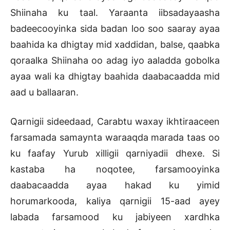
Shiinaha ku taal. Yaraanta iibsadayaasha
badeecooyinka sida badan loo soo saaray ayaa
baahida ka dhigtay mid xaddidan, balse, qaabka
qoraalka Shiinaha oo adag iyo aaladda gobolka
ayaa wali ka dhigtay baahida daabacaadda mid
aad u ballaaran.
Qarnigii sideedaad, Carabtu waxay ikhtiraaceen
farsamada samaynta waraaqda marada taas oo
ku faafay Yurub xilligii qarniyadii dhexe. Si
kastaba ha noqotee, farsamooyinka
daabacaadda ayaa hakad ku yimid
horumarkooda, kaliya qarnigii 15-aad ayey
labada farsamood ku jabiyeen xardhka