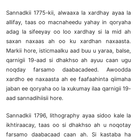
Sannadkii 1775-kii, alwaaxa la xardhay ayaa la
allifay, taas oo macnaheedu yahay in qoryaha
adag la sifeeyay oo loo xardhay si la mid ah
saxan naxaas ah oo ku xardhan naxaasta.
Markii hore, isticmaalku aad buu u yaraa, balse,
qarnigii 19-aad si dhakhso ah ayuu caan ugu
noqday farsamo daabacadeed. Awoodda
xardho ee naxaasta ah ee faafaahinta qiimaha
jaban ee qoryaha oo la xukumay ilaa qarnigii 19-
aad sannadihiisii hore.
Sannadkii 1796, lithography ayaa sidoo kale la
ikhtiraacay, taas oo si dhakhso ah u noqotay
farsamo daabacaad caan ah. Si kastaba ha