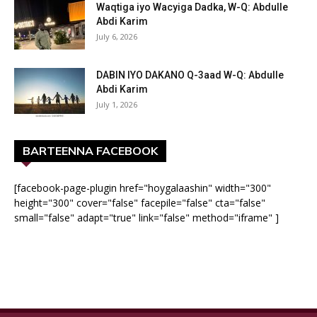
Waqtiga iyo Wacyiga Dadka, W-Q: Abdulle
Abdi Karim
July 6, 2026
DABIN IYO DAKANO Q-3aad W-Q: Abdulle
Abdi Karim
July 1, 2026
BARTEENNA FACEBOOK
[facebook-page-plugin href="hoygalaashin" width="300"
height="300" cover="false" facepile="false" cta="false"
small="false" adapt="true" link="false" method="iframe" ]