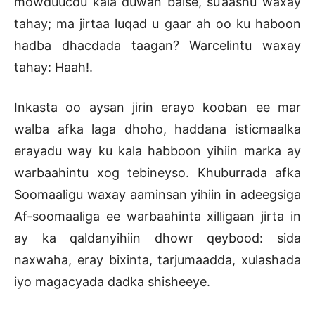
mowduucdu kala duwan balse, su’aashu waxay
tahay; ma jirtaa luqad u gaar ah oo ku haboon
hadba dhacdada taagan? Warcelintu waxay
tahay: Haah!.
Inkasta oo aysan jirin erayo kooban ee mar
walba afka laga dhoho, haddana isticmaalka
erayadu way ku kala habboon yihiin marka ay
warbaahintu xog tebineyso. Khuburrada afka
Soomaaligu waxay aaminsan yihiin in adeegsiga
Af-soomaaliga ee warbaahinta xilligaan jirta in
ay ka qaldanyihiin dhowr qeybood: sida
naxwaha, eray bixinta, tarjumaadda, xulashada
iyo magacyada dadka shisheeye.