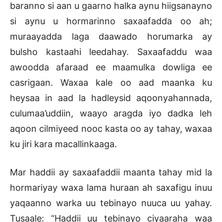
baranno si aan u gaarno halka aynu hiigsanayno
si aynu u hormarinno saxaafadda oo ah;
muraayadda laga daawado horumarka ay
bulsho kastaahi leedahay. Saxaafaddu waa
awoodda afaraad ee maamulka dowliga ee
casrigaan. Waxaa kale oo aad maanka ku
heysaa in aad la hadleysid aqoonyahannada,
culumaa’uddiin, waayo aragda iyo dadka leh
aqoon cilmiyeed nooc kasta oo ay tahay, waxaa
ku jiri kara macallinkaaga.
Mar haddii ay saxaafaddii maanta tahay mid la
hormariyay waxa lama huraan ah saxafigu inuu
yaqaanno warka uu tebinayo nuuca uu yahay.
Tusaale: “Haddii uu tebinayo ciyaaraha waa