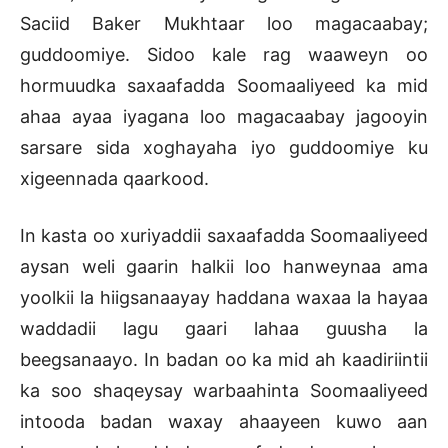
Saciid Baker Mukhtaar loo magacaabay;
guddoomiye. Sidoo kale rag waaweyn oo
hormuudka saxaafadda Soomaaliyeed ka mid
ahaa ayaa iyagana loo magacaabay jagooyin
sarsare sida xoghayaha iyo guddoomiye ku
xigeennada qaarkood.
In kasta oo xuriyaddii saxaafadda Soomaaliyeed
aysan weli gaarin halkii loo hanweynaa ama
yoolkii la hiigsanaayay haddana waxaa la hayaa
waddadii lagu gaari lahaa guusha la
beegsanaayo. In badan oo ka mid ah kaadiriintii
ka soo shaqeysay warbaahinta Soomaaliyeed
intooda badan waxay ahaayeen kuwo aan