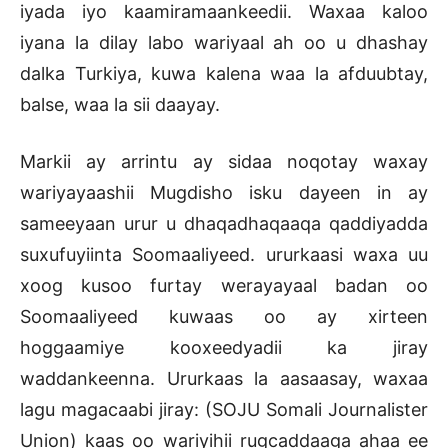
iyada iyo kaamiramaankeedii. Waxaa kaloo
iyana la dilay labo wariyaal ah oo u dhashay
dalka Turkiya, kuwa kalena waa la afduubtay,
balse, waa la sii daayay.
Markii ay arrintu ay sidaa noqotay waxay
wariyayaashii Mugdisho isku dayeen in ay
sameeyaan urur u dhaqadhaqaaqa qaddiyadda
suxufuyiinta Soomaaliyeed. ururkaasi waxa uu
xoog kusoo furtay werayayaal badan oo
Soomaaliyeed kuwaas oo ay xirteen
hoggaamiye kooxeedyadii ka jiray
waddankeenna. Ururkaas la aasaasay, waxaa
lagu magacaabi jiray: (SOJU Somali Journalister
Union) kaas oo wariyihii rugcaddaaga ahaa ee