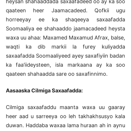
heysan shahaaddada saxaafadeed oo ay ka soo
qaateen heer Jaamacadeed. Qofkii ugu
horreeyay ee ka shaqeeya saxaafadda
Soomaaliya ee shahaaddo jaamacadeed heysta
waxa uu ahaa: Maxamed Maxamud Afrax, balse,
waqti ka dib markii la furey kuliyadda
saxaafadda Soomaaliyeed ayey saxafiyiin badan
ka faa’iideysteen, isla markaana ay ka soo
qaateen shahaadda sare oo saxafinnimo.
Aasaaska Cilmiga Saxaafadda:
Cilmiga saxaafaddu maanta waxa uu gaaray
heer aad u sarreeya oo leh takhakhsusyo kala
duwan. Haddaba waxaa lama huraan ah in aynu