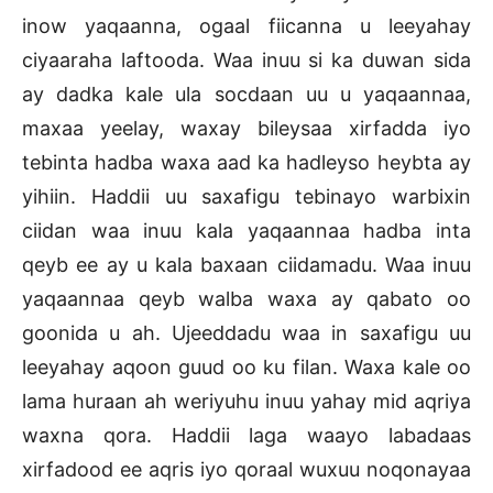
inow yaqaanna, ogaal fiicanna u leeyahay
ciyaaraha laftooda. Waa inuu si ka duwan sida
ay dadka kale ula socdaan uu u yaqaannaa,
maxaa yeelay, waxay bileysaa xirfadda iyo
tebinta hadba waxa aad ka hadleyso heybta ay
yihiin. Haddii uu saxafigu tebinayo warbixin
ciidan waa inuu kala yaqaannaa hadba inta
qeyb ee ay u kala baxaan ciidamadu. Waa inuu
yaqaannaa qeyb walba waxa ay qabato oo
goonida u ah. Ujeeddadu waa in saxafigu uu
leeyahay aqoon guud oo ku filan. Waxa kale oo
lama huraan ah weriyuhu inuu yahay mid aqriya
waxna qora. Haddii laga waayo labadaas
xirfadood ee aqris iyo qoraal wuxuu noqonayaa