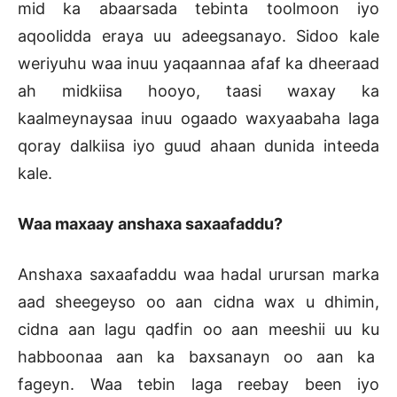
mid ka abaarsada tebinta toolmoon iyo
aqoolidda eraya uu adeegsanayo. Sidoo kale
weriyuhu waa inuu yaqaannaa afaf ka dheeraad
ah midkiisa hooyo, taasi waxay ka
kaalmeynaysaa inuu ogaado waxyaabaha laga
qoray dalkiisa iyo guud ahaan dunida inteeda
kale.
Waa maxaay anshaxa saxaafaddu?
Anshaxa saxaafaddu waa hadal urursan marka
aad sheegeyso oo aan cidna wax u dhimin,
cidna aan lagu qadfin oo aan meeshii uu ku
habboonaa aan ka baxsanayn oo aan ka
fageyn. Waa tebin laga reebay been iyo