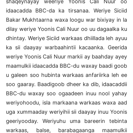
shaqeynayay weeriye Yoonis Cali Nuur oo
idaacadda BBC-da ka tirsanaa. Weriye Siciid
Bakar Mukhtaarna waxa loogu war bixiyay in la
dilay weriye Yoonis Cali Nuur oo uu dagaalka ku
dhintay. Weriye Siciid warkaas dhiillada leh ayuu
ka sii daayay warbaahintii kacaanka. Geerida
weriye Yoonis Cali Nuur markii ay baahday ayey
maamulkii idaacadda BBC-du waxay baadi goob
u galeen soo hubinta warkaas anfariirka leh ee
soo gaaray. Baadigoob dheer ka dib, idaacaddii
BBC-du waxay soo ogaadeen inuu nool yahay
weriyohoodu, isla markaana warkaas waxa aad
uga xummaaday weriyihii sii daayay inuu Yoonis
geeriyooday. Weriyuhu uma bareerin tebinta
warkaas, balse, barabagaanga maamulkii