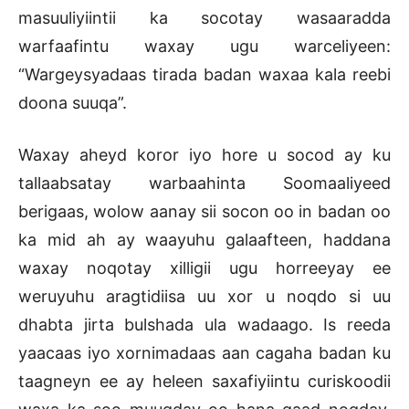
masuuliyiintii ka socotay wasaaradda
warfaafintu waxay ugu warceliyeen:
“Wargeysyadaas tirada badan waxaa kala reebi
doona suuqa”.
Waxay aheyd koror iyo hore u socod ay ku
tallaabsatay warbaahinta Soomaaliyeed
berigaas, wolow aanay sii socon oo in badan oo
ka mid ah ay waayuhu galaafteen, haddana
waxay noqotay xilligii ugu horreeyay ee
weruyuhu aragtidiisa uu xor u noqdo si uu
dhabta jirta bulshada ula wadaago. Is reeda
yaacaas iyo xornimadaas aan cagaha badan ku
taagneyn ee ay heleen saxafiyiintu curiskoodii