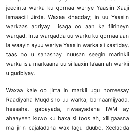
jeedinta warka ku qornaa weriye Yaasiin Xaaji
Ismaaciil Jirde. Waxaa dhacday; in uu Yaasiin
warkaas aqriyay isaga oo aan ka fiirineyn
warqad. Inta warqadda uu warku ku qornaa aan
la waayin ayuu weriye Yaasiin warka sii xasfiday,
taas oo u sahashay inuusan seegin marinkii
warka isla markaana uu si laaxin la’aan ah warkii
u gudbiyay.
Waxaa kale oo jirta in markii ugu horreesay
Raadiyaha Muqdisho uu warka, barnaamijyada,
heesaha, gabayada, riwaayadaha IWM ay
ahaayeen kuwo ku baxa si toos ah, xilligaasna
ma jirin cajaladaha wax lagu duubo. Xeeladda