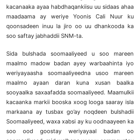
kacanaaka ayaa habdhaqankiisu uu sidaas ahaa
maadaama ay weriye Yoonis Cali Nuur ku
qoonsadeen inuu la jiro oo uu dhankooda ka
soo saftay jabhaddii SNM-ta.
Sida bulshada soomaaliyeed u soo mareen
maalmo madow badan ayey warbaahinta iyo
weriyayaasha soomaaliyeedna usoo mareen
maalmo ayaan daran kuna xusan baalka
sooyaalka saxaafadda soomaaliyeed. Maamulkii
kacaanka markii booska xoog looga saaray isla
markaana ay tusbax go’ay noqdeen bulshadii
Soomaaliyeed, waxa xabsi ay ku oodnaayeen ka
soo ood goostay weriyayaal badan oo