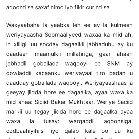
aqoontiisa saxafinimo iyo fikir curintiisa.
Waxyaabaha la yaabka leh ee ay la kulmeen
weriyayaasha Soomaaliyeed waxaa ka mid ah,
in xilligii uu socday dagaalkii jabhaduhu ay ku
qaadeen maamulkii millatiriga, gaar ahaan
jabhadii goballada waqooyi ee SNM ay
dowladdii kacaanku weriyayaal tiro badan u
qaadday goballada waqooyi. Weriyayaashaas la
geeyay jiidda hore ee dagaalka, ayaa waxa ka
mid ahaa: Siciid Bakar Mukhtaar. Weriye Saciid
markii uu tegay jiidda hore ee dagaalka ayaa
waxa la tusay: warqaddii aqoonsiga,
codbaahiyihiisi iyo qalab kale oo uu ku