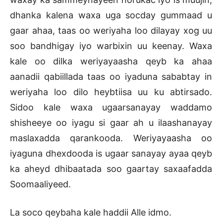
dhanka kalena waxa uga socday gummaad u
gaar ahaa, taas oo weriyaha loo dilayay xog uu
soo bandhigay iyo warbixin uu keenay. Waxa
kale oo dilka weriyayaasha qeyb ka ahaa
aanadii qabiillada taas oo iyaduna sababtay in
weriyaha loo dilo heybtiisa uu ku abtirsado.
Sidoo kale waxa ugaarsanayay waddamo
shisheeye oo iyagu si gaar ah u ilaashanayay
maslaxadda qarankooda. Weriyayaasha oo
iyaguna dhexdooda is ugaar sanayay ayaa qeyb
ka aheyd dhibaatada soo gaartay saxaafadda
Soomaaliyeed.
La soco qeybaha kale haddii Alle idmo.