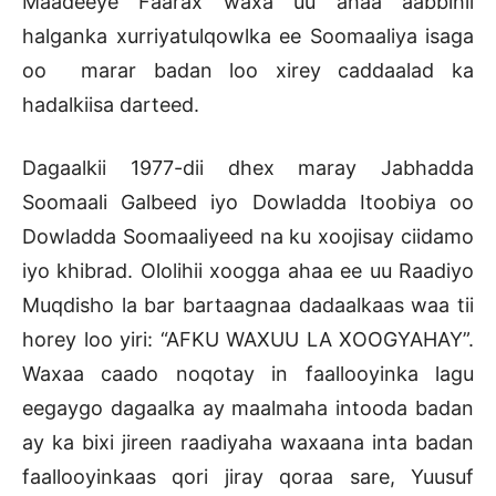
Maadeeye Faarax waxa uu ahaa aabbihii
halganka xurriyatulqowlka ee Soomaaliya isaga
oo marar badan loo xirey caddaalad ka
hadalkiisa darteed.
Dagaalkii 1977-dii dhex maray Jabhadda
Soomaali Galbeed iyo Dowladda Itoobiya oo
Dowladda Soomaaliyeed na ku xoojisay ciidamo
iyo khibrad. Ololihii xoogga ahaa ee uu Raadiyo
Muqdisho la bar bartaagnaa dadaalkaas waa tii
horey loo yiri: “AFKU WAXUU LA XOOGYAHAY”.
Waxaa caado noqotay in faallooyinka lagu
eegaygo dagaalka ay maalmaha intooda badan
ay ka bixi jireen raadiyaha waxaana inta badan
faallooyinkaas qori jiray qoraa sare, Yuusuf