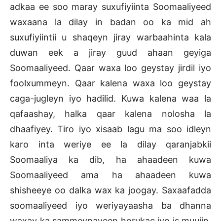
adkaa ee soo maray suxufiyiinta Soomaaliyeed
waxaana la dilay in badan oo ka mid ah
suxufiyiintii u shaqeyn jiray warbaahinta kala
duwan eek a jiray guud ahaan geyiga
Soomaaliyeed. Qaar waxa loo geystay jirdil iyo
foolxummeyn. Qaar kalena waxa loo geystay
caga-jugleyn iyo hadilid. Kuwa kalena waa la
qafaashay, halka qaar kalena nolosha la
dhaafiyey. Tiro iyo xisaab lagu ma soo idleyn
karo inta weriye ee la dilay qaranjabkii
Soomaaliya ka dib, ha ahaadeen kuwa
Soomaaliyeed ama ha ahaadeen kuwa
shisheeye oo dalka wax ka joogay. Saxaafadda
soomaaliyeed iyo weriyayaasha ba dhanna
waxay ka sammeynayeen horukac iyo is muujin,