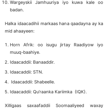
Wargeyskii Jamhuuriya iyo kuwa kale oo
badan.
Halka idaacadihii markaas hana qaadayna ay ka
mid ahaayeen:
Horn Afrik: oo isugu jirtay Raadiyow iyo
muuq-baahiye.
Idaacaddii: Banaaddir.
Idaacaddii: STN.
Idaacaddii: Shabeelle.
Idaacaddii: Qu’raanka Kariimka (IQK).
Xilligaas saxaafaddii Soomaaliyeed waxay