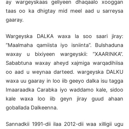
ay wargeyskaas geliyeen dhaqaalo xooggan
taas oo ka dhigtay mid meel aad u sarreysa
gaaray.
Wargeyska DALKA waxa la soo saari jiray:
“Maalmaha qamiista iyo isniinta”. Bulshaduna
waxay u bixiyeen wargeyskii: “XAARINKA”.
Sababtuna waxay aheyd xajmiga warqadihiisa
oo aad u weynaa darteed. wargeyska DALKU
waxa uu gaaray in loo iib geeyo dalka isu tagga
Imaaraadka Carabka iyo waddamo kale, sidoo
kale waxa loo iib geyn jiray guud ahaan
goballada Dalkeenna.
Sannadkii 1991-dii ilaa 2012-dii waa xilligii ugu