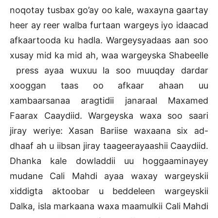
noqotay tusbax go’ay oo kale, waxayna gaartay
heer ay reer walba furtaan wargeys iyo idaacad
afkaartooda ku hadla. Wargeysyadaas aan soo
xusay mid ka mid ah, waa wargeyska Shabeelle
press ayaa wuxuu la soo muuqday dardar
xooggan taas oo afkaar ahaan uu
xambaarsanaa aragtidii janaraal Maxamed
Faarax Caaydiid. Wargeyska waxa soo saari
jiray weriye: Xasan Bariise waxaana six ad-
dhaaf ah u iibsan jiray taageerayaashii Caaydiid.
Dhanka kale dowladdii uu hoggaaminayey
mudane Cali Mahdi ayaa waxay wargeyskii
xiddigta aktoobar u beddeleen wargeyskii
Dalka, isla markaana waxa maamulkii Cali Mahdi