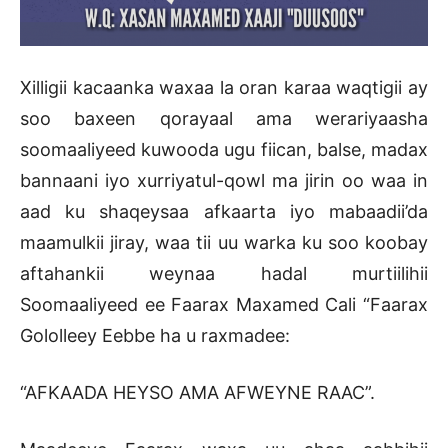
Xilligii kacaanka waxaa la oran karaa waqtigii ay
soo baxeen qorayaal ama werariyaasha
soomaaliyeed kuwooda ugu fiican, balse, madax
bannaani iyo xurriyatul-qowl ma jirin oo waa in
aad ku shaqeysaa afkaarta iyo mabaadii’da
maamulkii jiray, waa tii uu warka ku soo koobay
aftahankii weynaa hadal murtiilihii
Soomaaliyeed ee Faarax Maxamed Cali “Faarax
Gololleey Eebbe ha u raxmadee:
“AFKAADA HEYSO AMA AFWEYNE RAAC”.