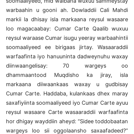
soomaaliyeed, mid walbana wuxuu sammeystay
warbaahin u gooni ah. Dowladdii Cali Mahdi
markii la dhisay isla markaana reysul wasaare
loo magacaabay: Cumar Carte Qaalib wuxuu
reysul waraase Cumar isugu yeeray warbaahintii
soomaaliyeed ee birigaas jirtay. Wasaaraddii
warfaafinta iyo hanuuninta dadweynuhu waxay
diinwaangelisay: 70 wargeys oo
dhammaantood Muqdisho ka jiray, isla
markaana diiwaankaas waxay u gudbisay
Cumar Carte. Haddaba, kulankaas dhex maray
saxafiyiinta soomaaliyeed iyo Cumar Carte ayuu
reysul wasaare Carte wasaaraddii warfaafinta
hor dhigay wayddiin aheyd: “Sidee toddobaatan
wargeys loo sii oggolaansho saxaafadeed?”