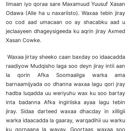
Iimaan iyo qoraa sare Maxamuud Yuusuf Xasan
Odawa (Alle ha u naxariisto). Waxaa tebin jiray
oo cod aad umacaan oo ay shacabku aad u
jeclaayeen dhageysigeeda ku aqrin jiray Axmed
Xasan Cowke.
Waxaa jirtay sheeko caan baxday oo idaacadda
raadiyow Mudqisho laga soo deyn jiray intii aan
la qorin Afka Soomaaliga warka ama
barnaamijyada oo dhanna waxaa lagu qori jray
hadba luqadda uu weriyuhu wax ku soo bartay
inta badanna Afka ingiriiska ayaa lagu tebin
jiray. Sidaa darteed waxaa dhacday in xilligii
warka idaacadda la gaaray, warqadihii uu warku
ku qornaana la wayay. Goortaas waxaa soo