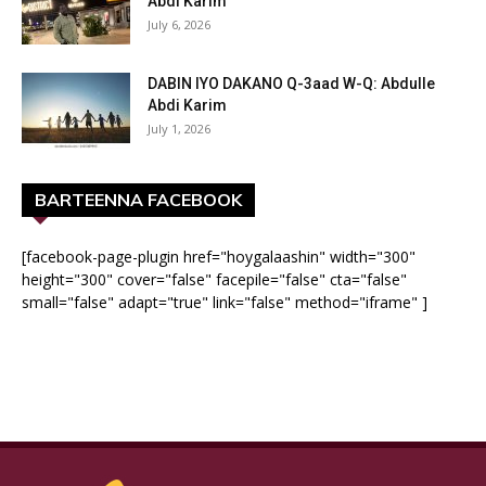
Abdi Karim
July 6, 2026
DABIN IYO DAKANO Q-3aad W-Q: Abdulle
Abdi Karim
July 1, 2026
BARTEENNA FACEBOOK
[facebook-page-plugin href="hoygalaashin" width="300"
height="300" cover="false" facepile="false" cta="false"
small="false" adapt="true" link="false" method="iframe" ]