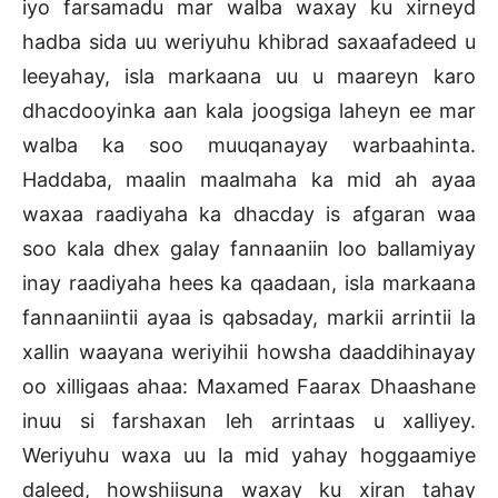
iyo farsamadu mar walba waxay ku xirneyd
hadba sida uu weriyuhu khibrad saxaafadeed u
leeyahay, isla markaana uu u maareyn karo
dhacdooyinka aan kala joogsiga laheyn ee mar
walba ka soo muuqanayay warbaahinta.
Haddaba, maalin maalmaha ka mid ah ayaa
waxaa raadiyaha ka dhacday is afgaran waa
soo kala dhex galay fannaaniin loo ballamiyay
inay raadiyaha hees ka qaadaan, isla markaana
fannaaniintii ayaa is qabsaday, markii arrintii la
xallin waayana weriyihii howsha daaddihinayay
oo xilligaas ahaa: Maxamed Faarax Dhaashane
inuu si farshaxan leh arrintaas u xalliyey.
Weriyuhu waxa uu la mid yahay hoggaamiye
daleed, howshiisuna waxay ku xiran tahay