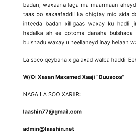
badan, waxaana laga ma maarmaan aheyd 
taas oo saxaafaddii ka dhigtay mid sida 
inteeda badan xilligaas waxay ku hadli 
hadalka ah ee qotoma danaha bulshada s
bulshadu waxay u heellaneyd inay helaan wa
La soco qeybaha xiga axad walba haddii Ee
W/Q: Xasan Maxamed Xaaji “Duusoos”
NAGA LA SOO XARIIR:
laashin77@gmail.com
admin@laashin.net