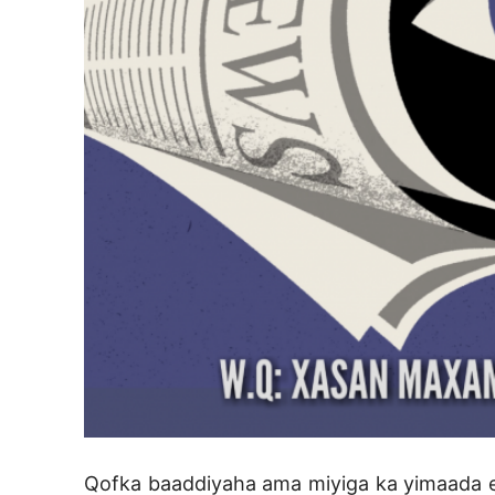
Qofka baaddiyaha ama miyiga ka yimaada e