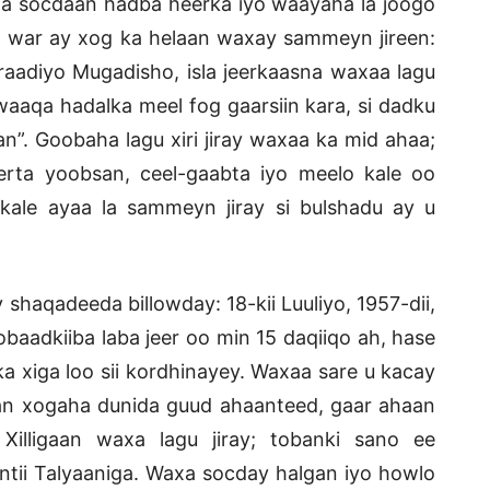
la socdaan hadba heerka iyo waayaha la joogo
n war ay xog ka helaan waxay sammeyn jireen:
a raadiyo Mugadisho, isla jeerkaasna waxaa lagu
aaqa hadalka meel fog gaarsiin kara, si dadku
”. Goobaha lagu xiri jiray waxaa ka mid ahaa;
eerta yoobsan, ceel-gaabta iyo meelo kale oo
ale ayaa la sammeyn jiray si bulshadu ay u
haqadeeda billowday: 18-kii Luuliyo, 1957-dii,
baadkiiba laba jeer oo min 15 daqiiqo ah, hase
a xiga loo sii kordhinayey. Waxaa sare u kacay
an xogaha dunida guud ahaanteed, gaar ahaan
illigaan waxa lagu jiray; tobanki sano ee
tii Talyaaniga. Waxa socday halgan iyo howlo