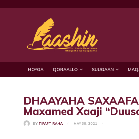
HOYGA
QORAALLO
SUUGAAN
MAQ
DHAAYAHA SAXAAFAD
Maxamed Xaaji “Duus
BY
TIFAFTIRAHA
MAY 30, 2021