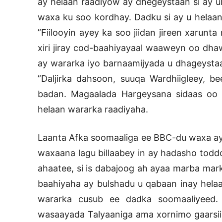
ay helaan raadiyow ay dhegeystaan si ay u
waxa ku soo kordhay. Dadku si ay u helaa
”Fiilooyin ayey ka soo jiidan jireen xarunt
xiri jiray cod-baahiyayaal waaweyn oo dhaw
ay wararka iyo barnaamijyada u dhageystaan
”Daljirka dahsoon, suuqa Wardhiigleey, b
badan. Magaalada Hargeysana sidaas oo k
helaan wararka raadiyaha.
Laanta Afka soomaaliga ee BBC-du waxa ay s
waxaana lagu billaabey in ay hadasho toddo
ahaatee, si is dabajoog ah ayaa marba mark
baahiyaha ay bulshadu u qabaan inay hela
wararka cusub ee dadka soomaaliyeed. X
wasaayada Talyaaniga ama xornimo gaarsiin