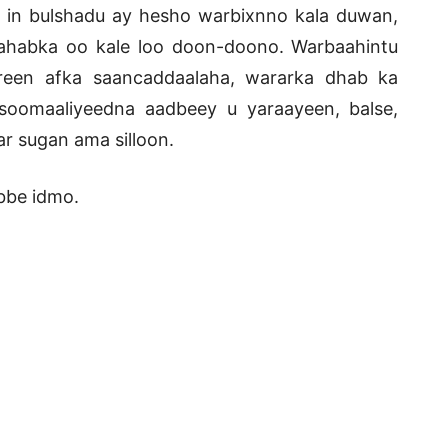
in bulshadu ay hesho warbixnno kala duwan,
dahabka oo kale loo doon-doono. Warbaahintu
jireen afka saancaddaalaha, wararka dhab ka
oomaaliyeedna aadbeey u yaraayeen, balse,
r sugan ama silloon.
bbe idmo.