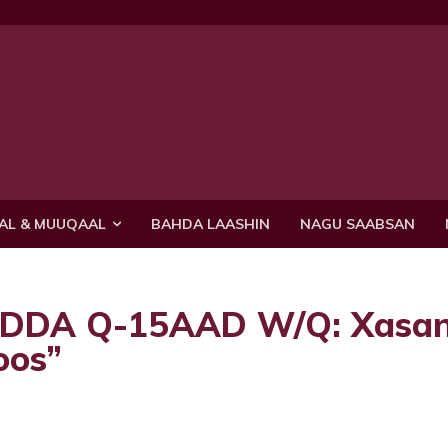
AL & MUUQAAL
BAHDA LAASHIN
NAGU SAABSAN
DA Q-15AAD W/Q: Xasa
oos”