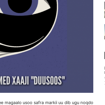
e magaalo usoo safra markii uu dib ugu noqdo