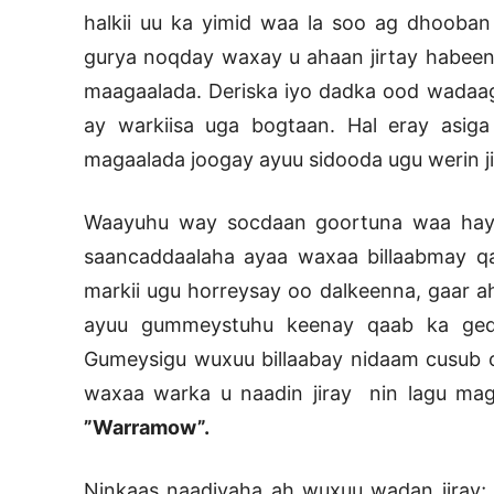
halkii uu ka yimid waa la soo ag dhooban
gurya noqday waxay u ahaan jirtay habeen
maagaalada. Deriska iyo dadka ood wadaagta
ay warkiisa uga bogtaan. Hal eray asiga
magaalada joogay ayuu sidooda ugu werin ji
Waayuhu way socdaan goortuna waa haya
saancaddaalaha ayaa waxaa billaabmay qa
markii ugu horreysay oo dalkeenna, gaar 
ayuu gummeystuhu keenay qaab ka geddi
Gumeysigu wuxuu billaabay nidaam cusub o
waxaa warka u naadin jiray nin lagu maga
”Warramow”.
Ninkaas naadiyaha ah wuxuu wadan jiray;