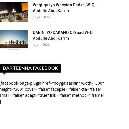
Waqtiga iyo Wacyiga Dadka, W-Q:
Abdulle Abdi Karim
July 6, 2026
DABIN IYO DAKANO Q-3aad W-Q:
Abdulle Abdi Karim
July 1, 2026
BARTEENNA FACEBOOK
[facebook-page-plugin href="hoygalaashin" width="300"
height="300" cover="false" facepile="false" cta="false"
small="false" adapt="true" link="false" method="iframe"
]