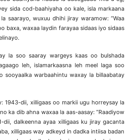
ey sida cod-baahiyaha oo kale, isla markaana
 la saarayo, wuxuu dhihi jiray waramow: ”Waa
oo baxa, waxaa laydin farayaa sidaas iyo sidaas
elinayo.
ay la soo saaray wargeys kaas oo bulshada
gaago leh, islamarkaasna leh meel laga soo
no sooyaalka warbaahintu waxay la billaabatay
1943-dii, xilligaas oo markii ugu horreysay la
no ka dib ahna waxaa la aas-aasay: ”Raadiyow
dii, dalkeenna ayaa xilligaas ku jiray gacanta
ba, xilligaas way adkeyd in dadka intiisa badan