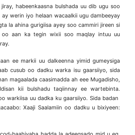
 jiray, habeenkaasna bulshada uu dib ugu soo
 ay werin iyo helaan wacaalkii ugu dambeeyay
 la ahina gurigiisa ayey soo cammiri jireen si
 oo aan ka tegin wixii soo maqlay intuu uu
ray.
an ee markii uu dalkeenna yimid gumeysiga
ab cusub oo dadku warka isu gaarsiiyo, sida
ahan magaalada caasimadda ah eee Mugadisho,
san kii bulshadu taqiinnay ee wartebinta.
o warkiisa uu dadka ku gaarsiiyo. Sida badan
caabo: Xaaji Saalamiin oo dadku u bixiyeen:
 cod-baahiyaha hadda la adeegsado mid u eg,