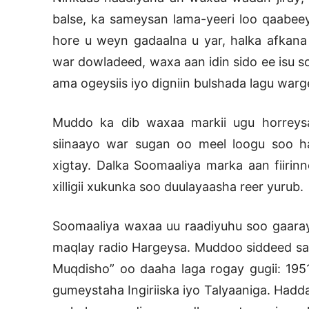
balse, ka sameysan lama-yeeri loo qaabeey
hore u weyn gadaalna u yar, halka afkana
war dowladeed, waxa aan idin sido ee isu s
ama ogeysiis iyo digniin bulshada lagu warg
Muddo ka dib waxaa markii ugu horreys
siinaayo war sugan oo meel loogu soo ha
xigtay. Dalka Soomaaliya marka aan fiirin
xilligii xukunka soo duulayaasha reer yurub.
Soomaaliya waxaa uu raadiyuhu soo gaaray: 
maqlay radio Hargeysa. Muddoo siddeed sa
Muqdisho” oo daaha laga rogay gugii: 1951-
gumeystaha Ingiriiska iyo Talyaaniga. Hadda