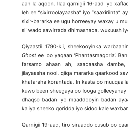
aan la aqoon. Ilaa qarnigii 16-aad iyo xaf
leh ee “sixirroolayaasha” iyo “saaxiriinta”
sixir-bararka ee ugu horreeyay waxay u mu
sii wado sawirrada dhimashada, wuxuush iyo
Qiyaastii 1790-kii, sheekooyinka warbaah
Ghost
ee loo yaqaan ‘Phantasmagoria’. Ban
farsamo ahaan ah, saadaasha dambe, ma
jilayaasha nool, qiiqa mararka qaarkood sa
khataraha korantada. In kasta oo muuqaalla
kuwo been sheegaya oo looga golleeyahay i
dhaqso badan iyo maaddooyin badan ayaa
kaliya sheeko qoridda iyo sidoo kale waxba
Qarnigii 19-aad, tiro siraaddo cusub oo ca