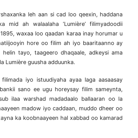
arshaxanka leh aan si cad loo qeexin, haddana
a mid ah walaalaha ‘Lumière’ filimyadoodii
 1895, waxaa loo qaadan karaa inay horumar u
 natiijooyin hore oo filim ah iyo baaritaanno ay
helin tayo, taageero dhaqaale, adkeysi ama
da Lumière guusha adduunka.
filimada iyo istuudiyaha ayaa laga aasaasay
obankii sano ee ugu horeysay filim sameynta,
sub ilaa warshad madadaalo ballaaran oo la
 ahaayeen madow iyo caddaan, muddo dheer oo
xayna ka koobnaayeen hal xabbad oo kamarad