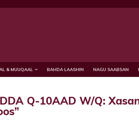
AL & MUUQAAL
BAHDA LAASHIN
NAGU SAABSAN
DA Q-10AAD W/Q: Xasa
oos”