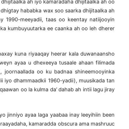
 dhijitaalka ah iyo kamaradaha dhijitaalka ah oo
 dhigtay hababka wax soo saarka dhijitaalka ah
ay 1990-meeyadii, taas oo keentay natiijooyin
-ka kumbuyuutarka ee caanka ah oo leh dherer
baxay kuna riyaaqay heerar kala duwanaansho
 weyn ayaa u dhexeeya tusaale ahaan filimada
i, joornaallada oo ku badnaa shineemooyinka
i iyo dhammaadkii 1960-yadii), muusikada tan
qaawan oo la kulma da’ dahab ah intii lagu jiray
iyo jinniyo ayaa laga yaabaa inay leeyihiin been
muraayadaha, kamaradda obscura ama mashruuc