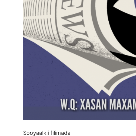
Sooyaalkii filimada