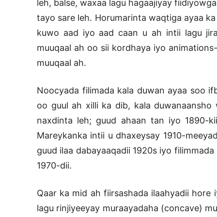
leh, balse, waxaa lagu hagaajiyay fiidiyowga
tayo sare leh. Horumarinta waqtiga ayaa ka
kuwo aad iyo aad caan u ah intii lagu jir
muuqaal ah oo sii kordhaya iyo animations
muuqaal ah.
Noocyada filimada kala duwan ayaa soo if
oo guul ah xilli ka dib, kala duwanaansho
naxdinta leh; guud ahaan tan iyo 1890-ki
Mareykanka intii u dhaxeysay 1910-meeyadi
guud ilaa dabayaaqadii 1920s iyo filimmada 
1970-dii.
Qaar ka mid ah fiirsashada ilaahyadii hore 
lagu rinjiyeeyay muraayadaha (concave) 