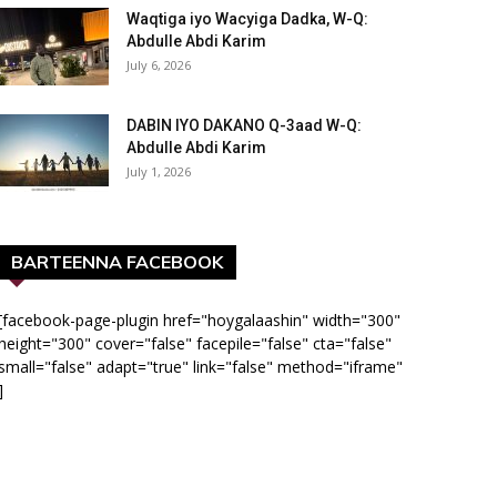
Waqtiga iyo Wacyiga Dadka, W-Q:
Abdulle Abdi Karim
July 6, 2026
DABIN IYO DAKANO Q-3aad W-Q:
Abdulle Abdi Karim
July 1, 2026
BARTEENNA FACEBOOK
[facebook-page-plugin href="hoygalaashin" width="300"
height="300" cover="false" facepile="false" cta="false"
small="false" adapt="true" link="false" method="iframe"
]