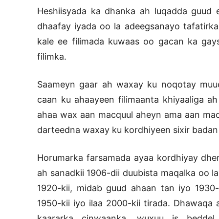
Heshiisyada ka dhanka ah luqadda guud ee
dhaafay iyada oo la adeegsanayo tafatirk
kale ee filimada kuwaas oo gacan ka gay
filimka.
Saameyn gaar ah waxay ku noqotay muuqaa
caan ku ahaayeen filimaanta khiyaaliga a
ahaa wax aan macquul aheyn ama aan macqu
darteedna waxay ku kordhiyeen sixir badan 
Horumarka farsamada ayaa kordhiyay dher
ah sanadkii 1906-dii duubista maqalka oo l
1920-kii, midab guud ahaan tan iyo 1930-k
1950-kii iyo ilaa 2000-kii tirada. Dhawaqa
kaararka cinwaanka, wuxuu is beddel