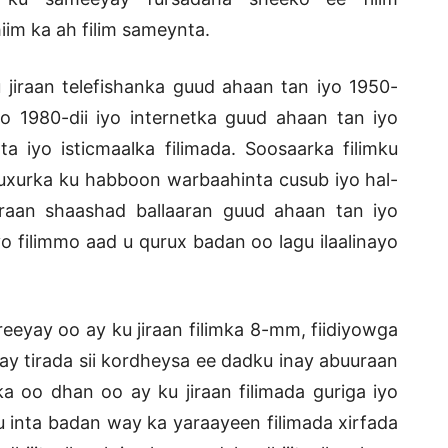
m ka ah filim sameynta.
jiraan telefishanka guud ahaan tan iyo 1950-
yo 1980-dii iyo internetka guud ahaan tan iyo
 iyo isticmaalka filimada. Soosaarka filimku
nuxurka ku habboon warbaahinta cusub iyo hal-
iraan shaashad ballaaran guud ahaan tan iyo
yo filimmo aad u qurux badan oo lagu ilaalinayo
eeyay oo ay ku jiraan filimka 8-mm, fiidiyowga
ay tirada sii kordheysa ee dadku inay abuuraan
a oo dhan oo ay ku jiraan filimada guriga iyo
 inta badan way ka yaraayeen filimada xirfada