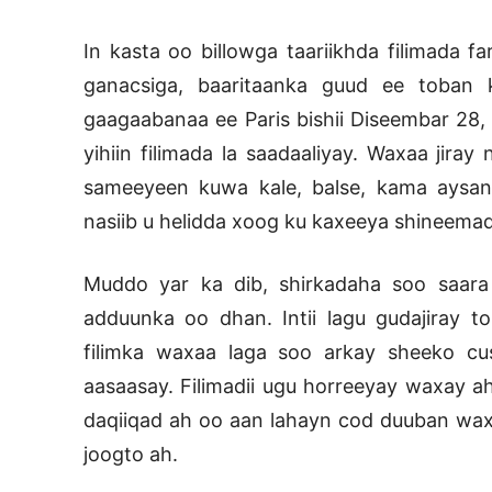
In kasta oo billowga taariikhda filimada f
ganacsiga, baaritaanka guud ee toban k
gaagaabanaa ee Paris bishii Diseembar 28,
yihiin filimada la saadaaliyay. Waxaa jiray
sameeyeen kuwa kale, balse, kama aysan 
nasiib u helidda xoog ku kaxeeya shineema
Muddo yar ka dib, shirkadaha soo saara 
adduunka oo dhan. Intii lagu gudajiray t
filimka waxaa laga soo arkay sheeko cu
aasaasay. Filimadii ugu horreeyay waxay
daqiiqad ah oo aan lahayn cod duuban wa
joogto ah.