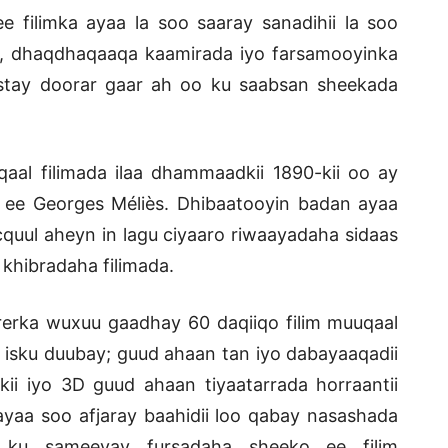
 filimka ayaa la soo saaray sanadihii la soo
a, dhaqdhaqaaqa kaamirada iyo farsamooyinka
stay doorar gaar ah oo ku saabsan sheekada
l filimada ilaa dhammaadkii 1890-kii oo ay
h ee Georges Méliès. Dhibaatooyin badan ayaa
ul aheyn in lagu ciyaaro riwaayadaha sidaas
khibradaha filimada.
erka wuxuu gaadhay 60 daqiiqo filim muuqaal
a isku duubay; guud ahaan tan iyo dabayaaqadii
ii iyo 3D guud ahaan tiyaatarrada horraantii
 ayaa soo afjaray baahidii loo qabay nasashada
 ku sameeyay fursadaha sheeko ee filim