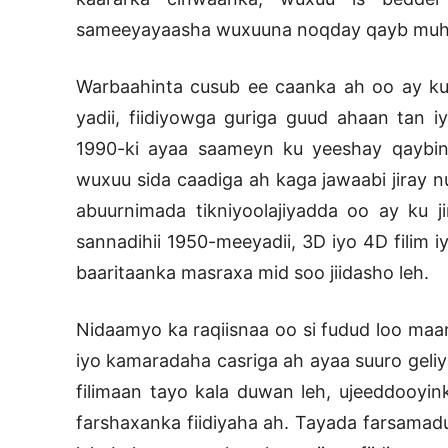
sameeyayaasha wuxuuna noqday qayb muhii
Warbaahinta cusub ee caanka ah oo ay ku 
yadii, fiidiyowga guriga guud ahaan tan i
1990-ki ayaa saameyn ku yeeshay qaybinta
wuxuu sida caadiga ah kaga jawaabi jiray 
abuurnimada tikniyoolajiyadda oo ay ku j
sannadihii 1950-meeyadii, 3D iyo 4D filim i
baaritaanka masraxa mid soo jiidasho leh.
Nidaamyo ka raqiisnaa oo si fudud loo maar
iyo kamaradaha casriga ah ayaa suuro geliy
filimaan tayo kala duwan leh, ujeeddooyink
farshaxanka fiidiyaha ah. Tayada farsamadu