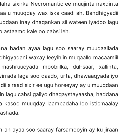
ladaha sixirka Necromantic ee muujinta naxdinta
 ayaa u muuqday wax iska caadi ah. Bandhigyadii
uqdaan inay dhaqankan sii wateen iyadoo lagu
 astaamo kale oo cabsi leh.
inna badan ayaa lagu soo saaray muuqaallada
dhigyadani waxay leeyihiin muqaallo macaamiil
shruucyada moobiilka, dul-saar, xallinta,
wirrada laga soo qaado, urta, dhawaaqyada iyo
dii siraad sixir ee ugu horeeyay ay u muuqdaan
n lagu cabsi galiyo dhagaystayaasha, haddana
 kasoo muuqday laambadaha loo isticmaalay
rashada.
an ah ayaa soo saaray farsamooyin ay ku jiraan