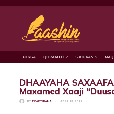
HOYGA
QORAALLO
SUUGAAN
MAQ
DHAAYAHA SAXAAFAD
Maxamed Xaaji “Duus
BY
TIFAFTIRAHA
APRIL 18, 2021