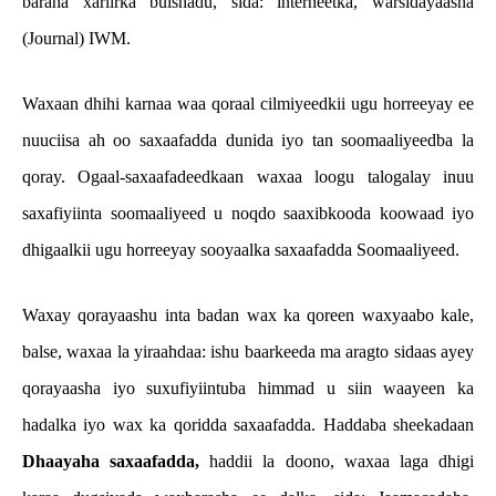
baraha xariirka bulshadu, sida: interneetka, warsidayaasha
(Journal) IWM.
Waxaan dhihi karnaa waa qoraal cilmiyeedkii ugu horreeyay ee
nuuciisa ah oo saxaafadda dunida iyo tan soomaaliyeedba la
qoray. Ogaal-saxaafadeedkaan waxaa loogu talogalay inuu
saxafiyiinta soomaaliyeed u noqdo saaxibkooda koowaad iyo
dhigaalkii ugu horreeyay sooyaalka saxaafadda Soomaaliyeed.
Waxay qorayaashu inta badan wax ka qoreen waxyaabo kale,
balse, waxaa la yiraahdaa: ishu baarkeeda ma aragto sidaas ayey
qorayaasha iyo suxufiyiintuba himmad u siin waayeen ka
hadalka iyo wax ka qoridda saxaafadda. Haddaba sheekadaan
Dhaayaha saxaafadda,
haddii la doono, waxaa laga dhigi