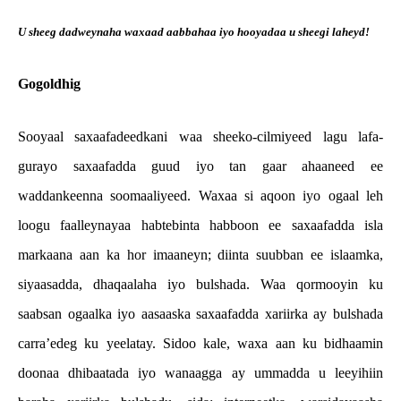
U sheeg dadweynaha waxaad aabbahaa iyo hooyadaa u sheegi laheyd!
Gogoldhig
Sooyaal saxaafadeedkani waa sheeko-cilmiyeed lagu lafa-
gurayo saxaafadda guud iyo tan gaar ahaaneed ee
waddankeenna soomaaliyeed. Waxaa si aqoon iyo ogaal leh
loogu faalleynayaa habtebinta habboon ee saxaafadda isla
markaana aan ka hor imaaneyn; diinta suubban ee islaamka,
siyaasadda, dhaqaalaha iyo bulshada. Waa qormooyin ku
saabsan ogaalka iyo aasaaska saxaafadda xariirka ay bulshada
carra’edeg ku yeelatay. Sidoo kale, waxa aan ku bidhaamin
doonaa dhibaatada iyo wanaagga ay ummadda u leeyihiin