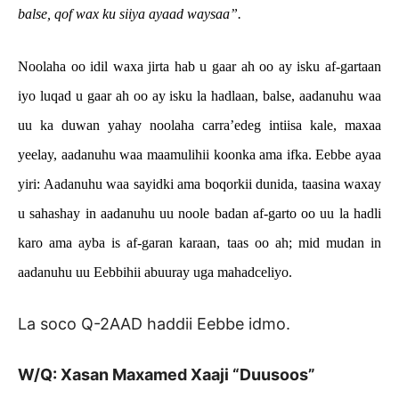
balse, qof wax ku siiya ayaad waysaa”.
Noolaha oo idil waxa jirta hab u gaar ah oo ay isku af-gartaan
iyo luqad u gaar ah oo ay isku la hadlaan, balse, aadanuhu waa
uu ka duwan yahay noolaha carra’edeg intiisa kale, maxaa
yeelay, aadanuhu waa maamulihii koonka ama ifka. Eebbe ayaa
yiri: Aadanuhu waa sayidki ama boqorkii dunida, taasina waxay
u sahashay in aadanuhu uu noole badan af-garto oo uu la hadli
karo ama ayba is af-garan karaan, taas oo ah; mid mudan in
aadanuhu uu Eebbihii abuuray uga mahadceliyo.
La soco Q-2AAD haddii Eebbe idmo.
W/Q: Xasan Maxamed Xaaji “Duusoos”