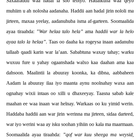
Saxaafaddu waa hadal la soo tebiyo. Hadalkuna waa qeyb
muhiim u ah nolosha aadanaha. Haddii aan hadal jirin nololi ma
jirteen, maxaa yeelay, aadanuhuba isma af-garteen. Soomaalida
ayaa tiraahda:
”War helaa talo hela”
ama
haddii war la helo
ayaa talo la helaa”.
Taas oo daaha ka rogeysa inaan aadanuhu
tallaab qaadi karin war la’aan. Sababtuna waxay tahay; warku
wuxuu fure u yahay ogaanshada walxo kaa daahan ama kaa
dahsoon. Maalintii la abuuray koonka, ka dibna, aabbaheen
Aadam la abuuray ilaa iyo maanta aynu noolnahay waxa aan
ognahay wixii intaas oo xilli u dhaxeeyay. Taasna sabab kale
maahan ee waa inaan war helnay. Warkaas oo ku yimid werin.
Haddaba haddii aan war jirin werinna ma jirteen, sidaa darteed,
war iyo werini waa ay isku soohan yihiin oo kala ma maarmaan.
Soomaalida ayaa tiraahda:
”qof war kuu sheega ma weysid,