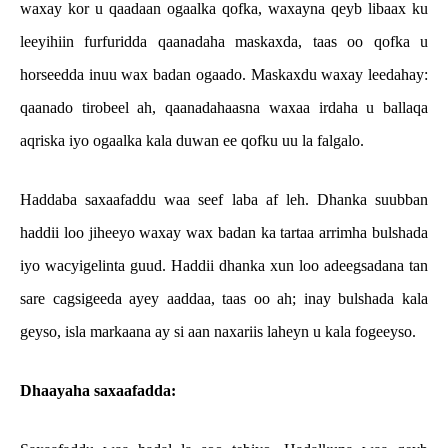
waxay kor u qaadaan ogaalka qofka, waxayna qeyb libaax ku
leeyihiin furfuridda qaanadaha maskaxda, taas oo qofka u
horseedda inuu wax badan ogaado. Maskaxdu waxay leedahay:
qaanado tirobeel ah, qaanadahaasna waxaa irdaha u ballaqa
aqriska iyo ogaalka kala duwan ee qofku uu la falgalo.
Haddaba saxaafaddu waa seef laba af leh. Dhanka suubban
haddii loo jiheeyo waxay wax badan ka tartaa arrimha bulshada
iyo wacyigelinta guud. Haddii dhanka xun loo adeegsadana tan
sare cagsigeeda ayey aaddaa, taas oo ah; inay bulshada kala
geyso, isla markaana ay si aan naxariis laheyn u kala fogeeyso.
Dhaayaha saxaafadda: