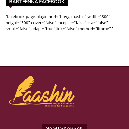
BARTEENNA FACEBOOK
[facebook-page-plugin href="hoygalaashin" width="300"
height="300" cover="false" facepile="false" cta="false"
small="false" adapt="true" link="false" method="iframe" ]
NAGU SAABSAN