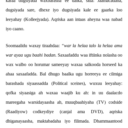
karaa dugsiyada waxbarasha ee dalka, sida: Jaamacadaha,
dugsiyada sare, dhexe iyo dugsiyada kale ee gaarka loo
leeyahay (Kolleejyada). Aqriska aan intaas aheyna waa nabad
iyo caano.
Soomaalidu waxay tiraahdaa:
“war la helaa talo la helaa ama
war ayaa ugu baahi badan.
Saxaafaddu waa iftiinka nolasha oo
wax walbo oo horumar sameeyay waxaa salkooda horseed ka
ahaa saxaafadda. Bal dhugo baalka ugu horreeya ee cilmiga
barashada siyaassadda (Political sceines), wuxuu leeyahay:
qofka siyaasiga ah waxaa waajib ku ah: in uu daalacdo
mareegaha warsidayaasha ah, muuqbaahiyaha (TV) codside
(Raadiyow) codkeydiye (canjal ama DVD), aqriska
dhiganayaasha, maktabadaha iyo filimada. Dhammaantood