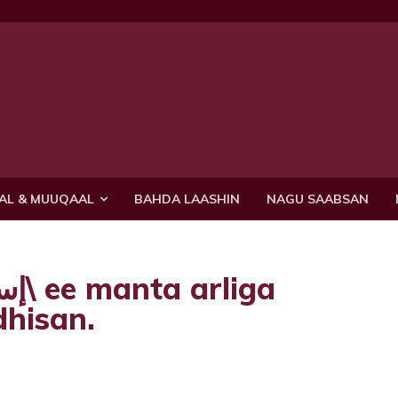
AL & MUUQAAL
BAHDA LAASHIN
NAGU SAABSAN
فلسط\ ka dhisan.