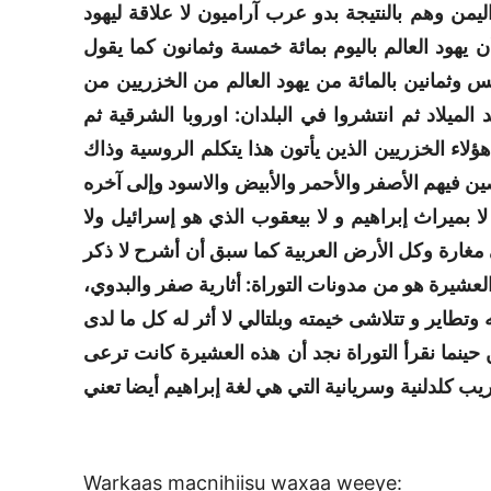
يمن وهم بالنتيجة بدو عرب آراميون لا علاقة ليهود
أن يهود العالم باليوم بمائة خمسة وثمانون كما يقول
ثمانين بالمائة من يهود العالم من الخزريين من
 الميلاد ثم انتشروا في البلدان: اوروبا الشرقية ثم
لاء الخزريين الذين يأتون هذا يتكلم الروسية وذاك
لصين فيهم الأصفر والأحمر والأبيض والاسود وإلى آخره
لا بميراث
إبراهيم
و لا
بيعقوب
الذي هو
إسرائيل
ولا
 مغارة وكل الأرض العربية كما سبق أن أشرح لا ذكر
ك العشيرة هو من مدونات التوراة: أثارية صفر والبدوي
طاير و تتلاشى خيمته وبلتالي لا أثر له كل ما لدى
حينما نقرأ التوراة نجد أن هذه العشيرة كانت ترعى
ب كلدلنية وسريانية التي هي لغة
إبراهيم
أيضا تعني
Warkaas macnihiisu waxaa weeye: