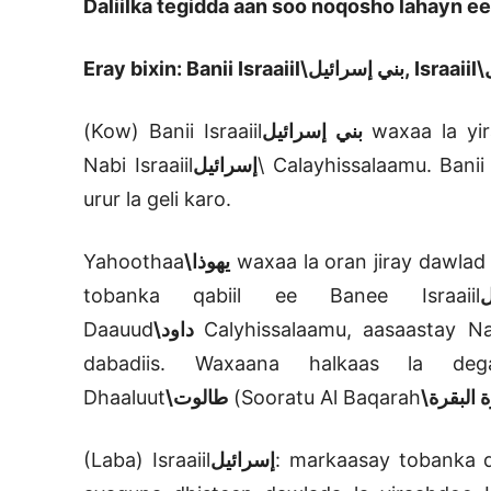
Daliilka tegidda aan soo noqosho lahayn 
Eray bixin: Banii Israaiil
بني إسرائيل\
, Israaiil
ل
(Kow) Banii Israaiil
بني إسرائيل
waxaa la yi
Nabi Israaiil
إسرائيل
\
Calayhissalaamu. Banii I
urur la geli karo.
Yahoothaa
يهوذا\
waxaa la oran jiray dawlad
tobanka qabiil ee Banee Israaiil
Daauud
داود\
Calyhissalaamu, aasaastay N
dabadiis. Waxaana halkaas la dega
Dhaaluut
طالوت\
(Sooratu Al Baqarah
ة البقرة
(Laba) Israaiil
إسرائيل
: markaasay tobanka qab