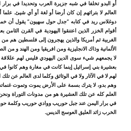
أو البدو تخلفا في شبه جزيرة العرب وتحديدا في برار ال
العالم لا بتراثهم إن كان أرضا أو لغة أو أي شيئ. علما 
دوغلاس ريد في كتابه “جدل حول سهيون” يقول أن خمس و
أقوام الخزر الذين اعتنقوا اليهودية في القرن الثامن بعد
الغربية ثم أمريكا والذين يهجرون إلى فلسطين هم من هؤ
الألمانية وذاك الانجليزية ومن افريقيا ومن الهند و من ا
لا يجمعهم شيء سوى الدين اليهودي فليس لهم عللاقة 
بعشيرة بني إسرائيل إينما كانت في مغارة وهم كانوا في
لهم لا في الآثار ولا في الوثائق وكلما لدى العالم عن تل،
وهم بدو، لا يترك بسمة على الأرض يموت وتموت غنماته وت
العلم كله عن تلك العشيرة هو من مدونات التوراة ونحن 
في برار اليمن عند جبل حوريب ووادي حوريب وكلمة حوري
الخرب زائد العليق العوسج الديس.