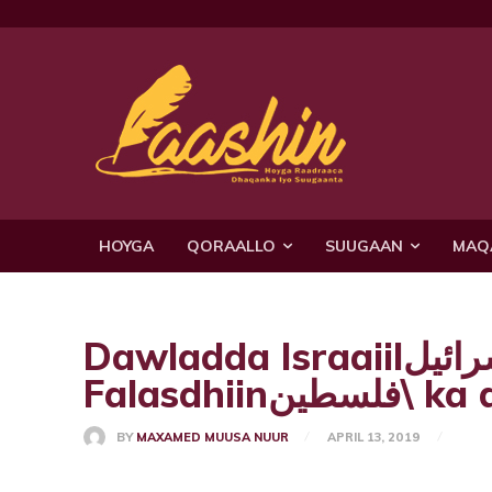
HOYGA
QORAALLO
SUUGAAN
MAQ
Dawladda Israaiilإسرائيل\ ee manta arliga
Falasdhiinين
BY
MAXAMED MUUSA NUUR
APRIL 13, 2019