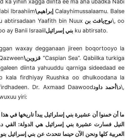
ka yihiin xagga diinta ee ma aha ubadka Nabi
abi Ibraahiim
إبراهيم\
Calayhimussalaamu. Balse
u abtirsadaan Yaafith bin Nuux
يافث بن
نوح
\
, oo
o ay Banii Israaiil
بني إسرائيل
ku abtirsato.
ggan waxay degganaan jireen boqortooyo la
a Qazween
قزوين\
“Caspian Sea”. Qabiilka turkiga
leen diinta yahuuddu qarniga sideedaad ee
o kala firdhiyay Ruushka oo dhulkoodana la
firdhadeen. Dr. Axmaad Daawood
د\أحمد داود
\
,
wuxuu yiri:
ما أن خمنوا أن عشيرة بني إسلرائيل يبدأ تاريخها في هذا 
النيل فسارت عشيرة بني إسرائيل هي الدولة: القي دو
العربية كلها ونحن الآن حينما نتحدث عن بني إسرائيل ب