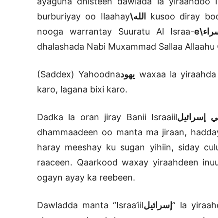
ayaguna dhisteen dawlada la yiraahdoo Is
burburiyay oo Ilaahay
الله\
kusoo diray boq
nooga warrantay Suuratu Al Israa-
e
سراء
dhalashada Nabi Muxammad Sallaa Allaahu C
(Saddex) Yahoodna
يهود
waxaa la yiraahda 
karo, lagana bixi karo.
Dadka la oran jiray Banii Israaiil
ي إسرائيل
dhammaadeen oo manta ma jiraan, hadday 
haray meeshay ku sugan yihiin, siday cu
raaceen. Qaarkood waxay yiraahdeen inuus
ogayn ayay ka reebeen.
Dawladda manta “Israa’iil
إسرائيل
” la yira