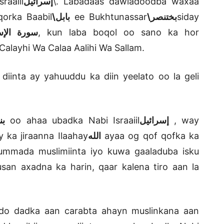
raaiil
إسرائيل
\
. Labadaas dawladoodba waxaa
orka Baabil
بابل\
ee Bukhtunassar
بختنصر\
siday
سورة الإ\
, kun laba boqol oo sano ka hor
alayhi Wa Calaa Aalihi Wa Sallam.
diinta ay yahuuddu ka diin yeelato oo la geli
بن
oo ahaa ubadka Nabi Israaiil
إسرائيل
, way
ka jiraanna Ilaahay
الله
ayaa og qof qofka ka
lummada muslimiinta iyo kuwa gaaladuba isku
an axadna ka harin, qaar kalena tiro aan la
ahdo dadka aan carabta ahayn muslinkana aan