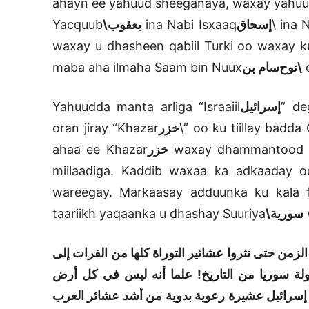
ahayn ee yahuud sheeganaya, waxay yahuud 
Yacquub
يعقوب\
ina Nabi Isxaaq
إسحاق
\
ina N
waxay u dhasheen qabiil Turki oo waxay k
maba aha ilmaha Saam bin Nuux
سام بن
نوح
\
o
Yahuudda manta arliga “Israaiil
إسرائيل
” de
oran jiray “Khazar
خزر
\
” oo ku tiillay badd
ahaa ee Khazar
خزر
waxay dhammantood ga
miilaadiga. Kaddib waxaa ka adkaaday o
wareegay. Markaasay adduunka ku kala 
taariikh yaqaanka u dhashay Suuriya
سورية\
الزمن حتى نثروا عشائير التوراة كلها من الفرات إلى
لة سوريا من التاريخ! علما أنه ليس في كل أرض
نو إسرائيل عشيرة رعوية بدوية من أشد عشائر العرب