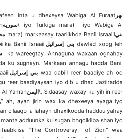
feen inta u dhexeysa Wabiga Al Furaat
نهر
h
سورية
\
iyo Turkiga mara) iyo Wabiga Al
م\
mara) markaasay taariikhda Banii Israaiil
بني
lka Banii Israaiil
بني إسرائيل
dawlad xoog leh
\
ka wareegtay. Annaguna waxaan ognahay
adda ku sugnayn. Markaan annagu hadda Banii
aiil
بني إسرائيل
waa qabiil reer baadiye ah oo
u reer baadiyaysan iyo dib u dhac Jaziiradda
a Al Yaman
اليمن
\
. Sidaasay waxay ku yihiin reer
\
” ah, ayan jirin wax ka dhexeeya ayaga iyo
n cilaaqo la lahayn dhaxlkooda hadduu yahay
 manta adduunka ku sugan boqolkiiba shan iyo
kitaabkiisa “The Controversy of Zion” waa