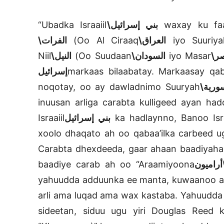
“Ubadka Israaiil
بني إسرائيل\
waxay ku faa
الفرات\
(Oo Al Ciraaq
العراق\
iyo Suuriya
Niil
النيل\
(Oo Suudaan
السودان\
iyo Masar
صر
إسرائيل
markaas bilaabatay. Markaasay qabii
noqotay, oo ay dawladnimo Suuryah
سورية
inuusan arliga carabta kulligeed ayan h
Israaiil
بني إسرائيل
ka hadlaynno, Banoo Isra
xoolo dhaqato ah oo qabaa’ilka carbeed ug
Carabta dhexdeeda, gaar ahaan baadiyah
baadiye carab ah oo “Araamiyoona
أراميون
yahuudda adduunka ee manta, kuwaanoo aa
arli ama luqad ama wax kastaba. Yahuudda
sideetan, siduu ugu yiri Douglas Reed 