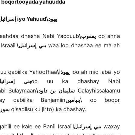
ee boqortooyada yahuudda
إسرائي\
iyo Yahuud
يهود\
raahdaa dhasha Nabi Yacquub
يعقوب\
oo ahna
sraaiil
بني إسرائيل\
waa loo dhashaa ee ma ah
 uu qabiilka Yahoothaa
يهوذا\
oo ah mid laba iyo
بني إسرائيل
oo uu ka dhashay Nabi
abi Sulaymaan
سليمان بن داود\
Calayhissalaamu
y qabiilka Benjamiin
بنيامين
\
oo boqor
سور\
qisadiisu ku jirto) ka dhashay.
iil ee kale ee Banii Israaiil
بني إسرائيل
waxay