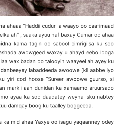
na ahaaa “Haddii cudur la waayo oo caafimaad
elka ah” , saaka ayuu naf baxay Cumar oo ahaa
idna kama tagin oo sabool cimrigiisa ku soo
imashada awowgeed waxay u ahayd eebo looga
olaa wax badan oo talooyin waayeel ah ayey ku
u danbeeyey labaddeeda awoowe (kii aabbe iyo
 ku yiri cod hoose “Sureer awoowe guurso, si
aan markii aan dunidan ka xamaamo aruursado
ilmo ayaa ka soo daadatey weyna isku nabtey
uxuu damqay boog ku taalley boggeeda.
aa ka mid ahaa Yaxye oo isagu yaqaanney odey