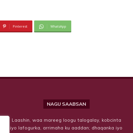
Pinterest
WhatsApp
NAGU SAABSAN
Laashin, waa mareeg loogu talogalay, kobcinta
iyo lafogurka, arrimaha ku aaddan; dhaqanka iyo