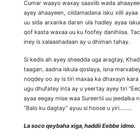
Cumar waayo waxay saaxiib wada ahaayeen 
ayey ahaayeen, ciidamadana isku xilli ayaa
uu sida arxanka daran ula hadley ayaa isk
qof kasta waxaa uu ku foofey danihiisa. Ta
iney is xalaashadaan ay u dhiman tahay.
Si kedis ah ayey sheedda uga aragtay, Khad
taagan, aadna iskula qoslaya, isna marxab
noqdey oo ay is tiri maxaa ka dhaxayn kara 
ugu dhufatey inta ay u yeertay ayey tiri “E
ayaa eegay mise waa Sureertii uu jeedalka n
“Balo ku dagtay” ayuu si hoose u yiri……..
La soco qeybaha xiga, haddii Eebbe idmo.