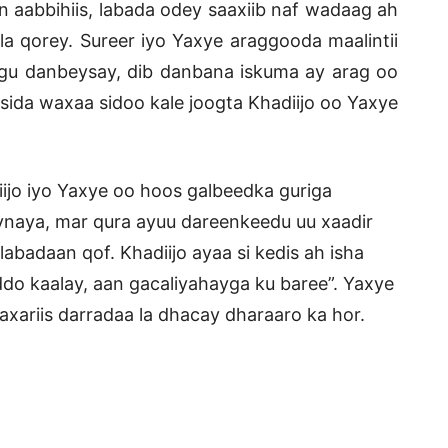
aabbihiis, labada odey saaxiib naf wadaag ah
 la qorey. Sureer iyo Yaxye araggooda maalintii
ugu danbeysay, dib danbana iskuma ay arag oo
csida waxaa sidoo kale joogta Khadiijo oo Yaxye
iijo iyo Yaxye oo hoos galbeedka guriga
eynaya, mar qura ayuu dareenkeedu uu xaadir
labadaan qof. Khadiijo ayaa si kedis ah isha
eddo kaalay, aan gacaliyahayga ku baree”. Yaxye
axariis darradaa la dhacay dharaaro ka hor.