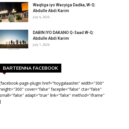
Waqtiga iyo Wacyiga Dadka, W-Q:
Abdulle Abdi Karim
July 6, 2026
DABIN IYO DAKANO Q-3aad W-Q:
Abdulle Abdi Karim
July 1, 2026
BARTEENNA FACEBOOK
[facebook-page-plugin href="hoygalaashin" width="300"
height="300" cover="false" facepile="false" cta="false"
small="false" adapt="true" link="false" method="iframe"
]