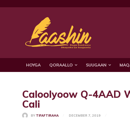
HOYGA
QORAALLO
SUUGAAN
MAQ
Caloolyoow Q-4AAD W
Cali
BY
TIFAFTIRAHA
DECEMBER 7, 2019