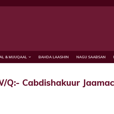
AL & MUUQAAL
BAHDA LAASHIN
NAGU SAABSAN
/Q:- Cabdishakuur Jaama