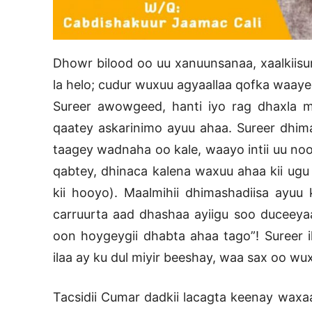
Dhowr bilood oo uu xanuunsanaa, xaalkiisu
la helo; cudur wuxuu agyaallaa qofka waaye
Sureer awowgeed, hanti iyo rag dhaxla m
qaatey askarinimo ayuu ahaa. Sureer dh
taagey wadnaha oo kale, waayo intii uu no
qabtey, dhinaca kalena waxuu ahaa kii ug
kii hooyo). Maalmihii dhimashadiisa ayuu
carruurta aad dhashaa ayiigu soo duceey
oon hoygeygii dhabta ahaa tago”! Sureer 
ilaa ay ku dul miyir beeshay, waa sax oo w
Tacsidii Cumar dadkii lacagta keenay wax