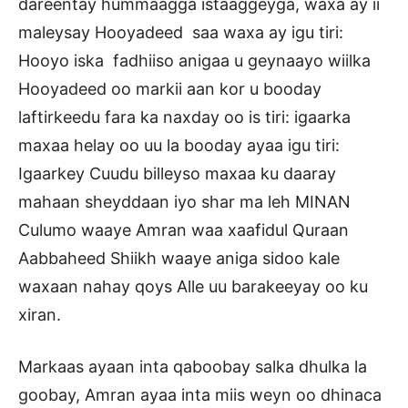
dareentay hummaagga istaaggeyga, waxa ay ii
maleysay Hooyadeed saa waxa ay igu tiri:
Hooyo iska fadhiiso anigaa u geynaayo wiilka
Hooyadeed oo markii aan kor u booday
laftirkeedu fara ka naxday oo is tiri: igaarka
maxaa helay oo uu la booday ayaa igu tiri:
Igaarkey Cuudu billeyso maxaa ku daaray
mahaan sheyddaan iyo shar ma leh MINAN
Culumo waaye Amran waa xaafidul Quraan
Aabbaheed Shiikh waaye aniga sidoo kale
waxaan nahay qoys Alle uu barakeeyay oo ku
xiran.
Markaas ayaan inta qaboobay salka dhulka la
goobay, Amran ayaa inta miis weyn oo dhinaca