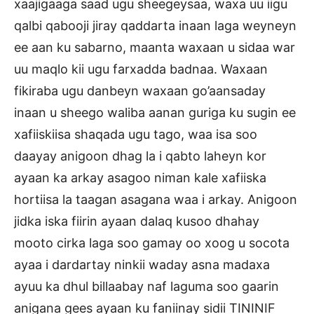
xaajigaaga saad ugu sheegeysaa, waxa uu iigu
qalbi qabooji jiray qaddarta inaan laga weyneyn
ee aan ku sabarno, maanta waxaan u sidaa war
uu maqlo kii ugu farxadda badnaa. Waxaan
fikiraba ugu danbeyn waxaan go’aansaday
inaan u sheego waliba aanan guriga ku sugin ee
xafiiskiisa shaqada ugu tago, waa isa soo
daayay anigoon dhag la i qabto laheyn kor
ayaan ka arkay asagoo niman kale xafiiska
hortiisa la taagan asagana waa i arkay. Anigoon
jidka iska fiirin ayaan dalaq kusoo dhahay
mooto cirka laga soo gamay oo xoog u socota
ayaa i dardartay ninkii waday asna madaxa
ayuu ka dhul billaabay naf laguma soo gaarin
anigana gees ayaan ku faniinay sidii TININIF