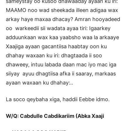
sameystay oo kusoo dhawaaday ayaan ku iri:
MAAMO noo wad sheekada illeen adigaa wax
arkay haye maxaa dhacay? Amran hooyadeed
oo warkeedii sii wadata ayaa tiri: Igaarkey
adduunkaan wax kaa yaabsho waa la arkaaye
Xaajiga ayaan gacantiisa haabtay oon ku
dhahay waxaan ku iri: dhagtaada ii soo
dhaweey, intuu labada daan mac iyo mac iga
siiyay ayuu dhagtiisa afka ii saaray, markaas
ayaan waxaan ku dhahay:..
La soco qeybaha xiga, haddii Eebbe idmo.
W/Q: Cabdulle Cabdikariim (Abka Xaaji