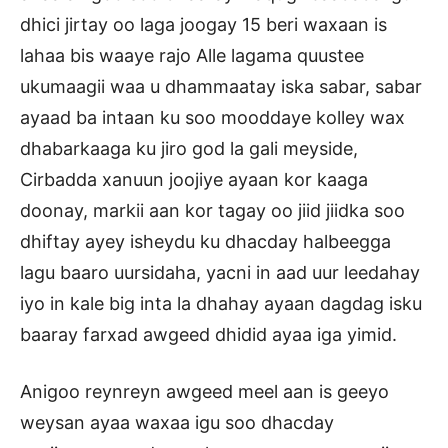
dhici jirtay oo laga joogay 15 beri waxaan is
lahaa bis waaye rajo Alle lagama quustee
ukumaagii waa u dhammaatay iska sabar, sabar
ayaad ba intaan ku soo mooddaye kolley wax
dhabarkaaga ku jiro god la gali meyside,
Cirbadda xanuun joojiye ayaan kor kaaga
doonay, markii aan kor tagay oo jiid jiidka soo
dhiftay ayey isheydu ku dhacday halbeegga
lagu baaro uursidaha, yacni in aad uur leedahay
iyo in kale big inta la dhahay ayaan dagdag isku
baaray farxad awgeed dhidid ayaa iga yimid.
Anigoo reynreyn awgeed meel aan is geeyo
weysan ayaa waxaa igu soo dhacday