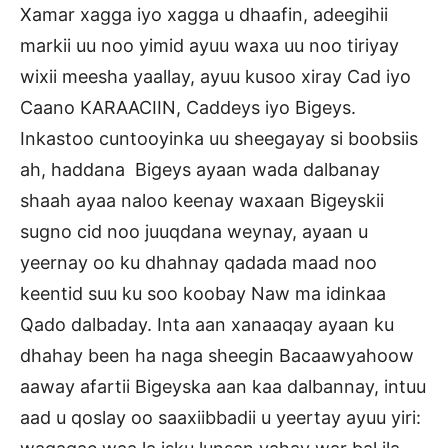
Xamar xagga iyo xagga u dhaafin, adeegihii
markii uu noo yimid ayuu waxa uu noo tiriyay
wixii meesha yaallay, ayuu kusoo xiray Cad iyo
Caano KARAACIIN, Caddeys iyo Bigeys.
Inkastoo cuntooyinka uu sheegayay si boobsiis
ah, haddana Bigeys ayaan wada dalbanay
shaah ayaa naloo keenay waxaan Bigeyskii
sugno cid noo juuqdana weynay, ayaan u
yeernay oo ku dhahnay qadada maad noo
keentid suu ku soo koobay Naw ma idinkaa
Qado dalbaday. Inta aan xanaaqay ayaan ku
dhahay been ha naga sheegin Bacaawyahoow
aaway afartii Bigeyska aan kaa dalbannay, intuu
aad u qoslay oo saaxiibbadii u yeertay ayuu yiri: