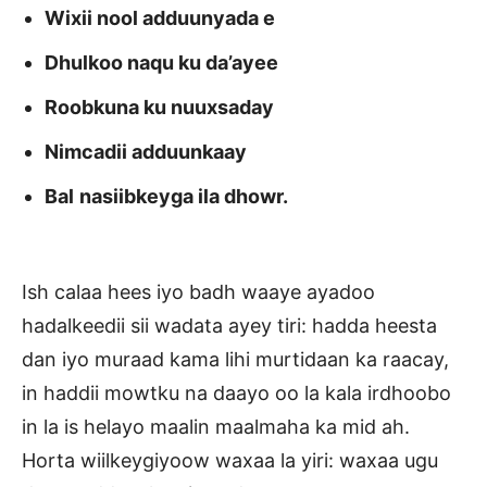
Wixii nool adduunyada e
Dhulkoo naqu ku da’ayee
Roobkuna ku nuuxsaday
Nimcadii adduunkaay
Bal
nasiibkeyga ila dhowr.
Ish calaa hees iyo badh waaye ayadoo
hadalkeedii sii wadata ayey tiri: hadda heesta
dan iyo muraad kama lihi murtidaan ka raacay,
in haddii mowtku na daayo oo la kala irdhoobo
in la is helayo maalin maalmaha ka mid ah.
Horta wiilkeygiyoow waxaa la yiri: waxaa ugu