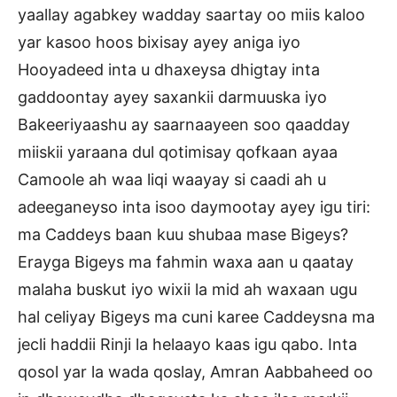
yaallay agabkey wadday saartay oo miis kaloo
yar kasoo hoos bixisay ayey aniga iyo
Hooyadeed inta u dhaxeysa dhigtay inta
gaddoontay ayey saxankii darmuuska iyo
Bakeeriyaashu ay saarnaayeen soo qaadday
miiskii yaraana dul qotimisay qofkaan ayaa
Camoole ah waa liqi waayay si caadi ah u
adeeganeyso inta isoo daymootay ayey igu tiri:
ma Caddeys baan kuu shubaa mase Bigeys?
Erayga Bigeys ma fahmin waxa aan u qaatay
malaha buskut iyo wixii la mid ah waxaan ugu
hal celiyay Bigeys ma cuni karee Caddeysna ma
jecli haddii Rinji la helaayo kaas igu qabo. Inta
qosol yar la wada qoslay, Amran Aabbaheed oo