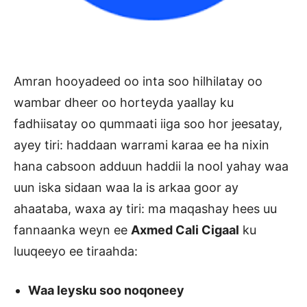
Amran hooyadeed oo inta soo hilhilatay oo
wambar dheer oo horteyda yaallay ku
fadhiisatay oo qummaati iiga soo hor jeesatay,
ayey tiri: haddaan warrami karaa ee ha nixin
hana cabsoon adduun haddii la nool yahay waa
uun iska sidaan waa la is arkaa goor ay
ahaataba, waxa ay tiri: ma maqashay hees uu
fannaanka weyn ee
Axmed Cali Cigaal
ku
luuqeeyo ee tiraahda:
Waa leysku soo noqoneey