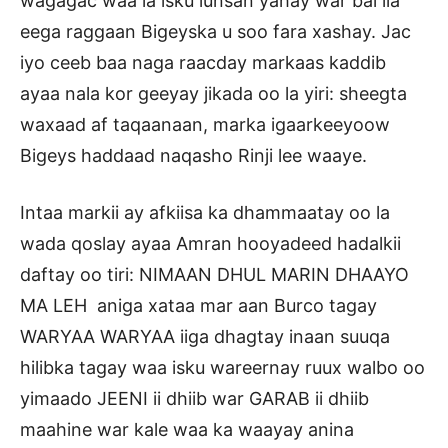
wagagac waa la isku lunsan yahay war bal ila
eega raggaan Bigeyska u soo fara xashay. Jac
iyo ceeb baa naga raacday markaas kaddib
ayaa nala kor geeyay jikada oo la yiri: sheegta
waxaad af taqaanaan, marka igaarkeeyoow
Bigeys haddaad naqasho Rinji lee waaye.
Intaa markii ay afkiisa ka dhammaatay oo la
wada qoslay ayaa Amran hooyadeed hadalkii
daftay oo tiri: NIMAAN DHUL MARIN DHAAYO
MA LEH aniga xataa mar aan Burco tagay
WARYAA WARYAA iiga dhagtay inaan suuqa
hilibka tagay waa isku wareernay ruux walbo oo
yimaado JEENI ii dhiib war GARAB ii dhiib
maahine war kale waa ka waayay anina