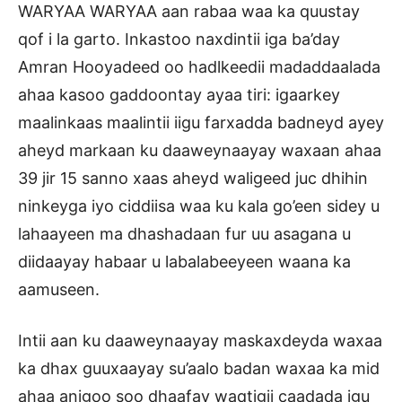
WARYAA WARYAA aan rabaa waa ka quustay
qof i la garto. Inkastoo naxdintii iga ba’day
Amran Hooyadeed oo hadlkeedii madaddaalada
ahaa kasoo gaddoontay ayaa tiri: igaarkey
maalinkaas maalintii iigu farxadda badneyd ayey
aheyd markaan ku daaweynaayay waxaan ahaa
39 jir 15 sanno xaas aheyd waligeed juc dhihin
ninkeyga iyo ciddiisa waa ku kala go’een sidey u
lahaayeen ma dhashadaan fur uu asagana u
diidaayay habaar u labalabeeyeen waana ka
aamuseen.
Intii aan ku daaweynaayay maskaxdeyda waxaa
ka dhax guuxaayay su’aalo badan waxaa ka mid
ahaa anigoo soo dhaafay waqtigii caadada igu