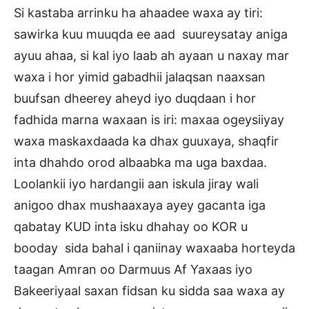
Si kastaba arrinku ha ahaadee waxa ay tiri:
sawirka kuu muuqda ee aad suureysatay aniga
ayuu ahaa, si kal iyo laab ah ayaan u naxay mar
waxa i hor yimid gabadhii jalaqsan naaxsan
buufsan dheerey aheyd iyo duqdaan i hor
fadhida marna waxaan is iri: maxaa ogeysiiyay
waxa maskaxdaada ka dhax guuxaya, shaqfir
inta dhahdo orod albaabka ma uga baxdaa.
Loolankii iyo hardangii aan iskula jiray wali
anigoo dhax mushaaxaya ayey gacanta iga
qabatay KUD inta isku dhahay oo KOR u
booday sida bahal i qaniinay waxaaba horteyda
taagan Amran oo Darmuus Af Yaxaas iyo
Bakeeriyaal saxan fidsan ku sidda saa waxa ay