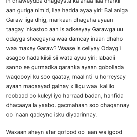
in dhaweydba dhageysta ka ahaa ilaa markii
aan guriga nimid, ilaa hadda ayaa yiri: Bal aniga
Garaw iiga dhig, markaan dhagaha ayaan
taagay inkastoo aan is adkeeyay Garawga uu
odayga sheegayna waa damcay inaan dhaho
waa maxey Garaw? Waase is celiyay Odaygii
asagoo hadalkiisii sii wata ayuu yiri: labadii
sanno ee gurmadka qaranka ayaan gobollada
waqoooyi ku soo qaatay, maalintii u horreysay
ayaan maqaayad galnay xilligu waa kaliilo
roobaad oo kuleyl iyo harraad badan, hanfida
dhacaaya la yaabo, gacmahaan soo dhaqannay
oo inaan qadeyno isku diyaarinnay.
Waxaan aheyn afar qofood oo aan waligood