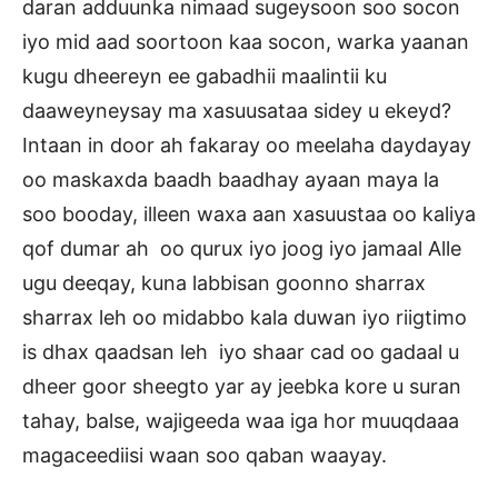
daran adduunka nimaad sugeysoon soo socon
iyo mid aad soortoon kaa socon, warka yaanan
kugu dheereyn ee gabadhii maalintii ku
daaweyneysay ma xasuusataa sidey u ekeyd?
Intaan in door ah fakaray oo meelaha daydayay
oo maskaxda baadh baadhay ayaan maya la
soo booday, illeen waxa aan xasuustaa oo kaliya
qof dumar ah oo qurux iyo joog iyo jamaal Alle
ugu deeqay, kuna labbisan goonno sharrax
sharrax leh oo midabbo kala duwan iyo riigtimo
is dhax qaadsan leh iyo shaar cad oo gadaal u
dheer goor sheegto yar ay jeebka kore u suran
tahay, balse, wajigeeda waa iga hor muuqdaaa
magaceediisi waan soo qaban waayay.