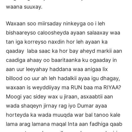
waana suuxay.
Waxaan soo miirsaday ninkeyga oo i leh
bishaareyso caloosheyda ayaan salaaxay waa
tan iga korreyso naxdin hor leh ayaan ka
qaaday laba saac ka hor bay aheyd markii aan
caadiga ahaay oo baaritaanka ku ogaaday in
aan uur leeyahay haddana waa anigaa lix
billood oo uur ah leh hadalkii ayaa igu dhagay,
waxaan is weyddiiyay ma RUN baa ma RIYAA?
Moogi yac sidey wax u jiraan, asxaabtii aan
wada shaqeyn jirnay rag iyo Dumar ayaa
horteyda ka wada muuqda war bal tanoo kale
lama arag lamana maqal Inta aan fadhiga qaab