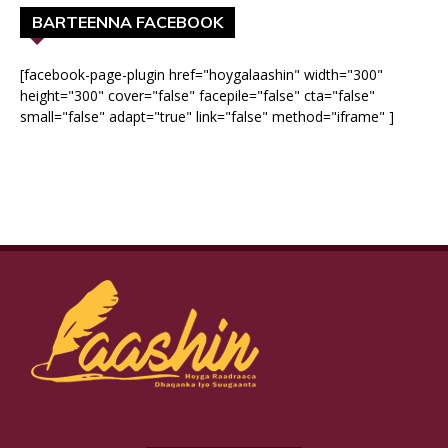
BARTEENNA FACEBOOK
[facebook-page-plugin href="hoygalaashin" width="300"
height="300" cover="false" facepile="false" cta="false"
small="false" adapt="true" link="false" method="iframe" ]