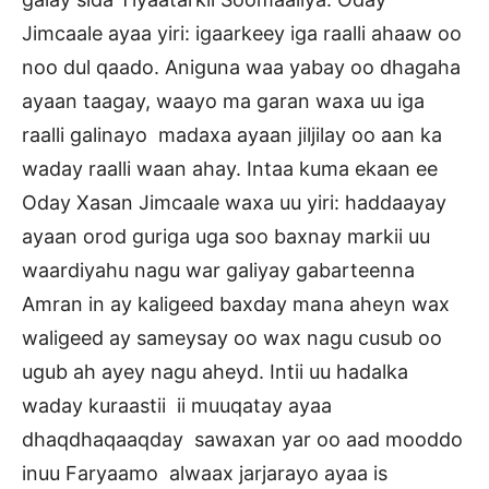
Jimcaale ayaa yiri: igaarkeey iga raalli ahaaw oo
noo dul qaado. Aniguna waa yabay oo dhagaha
ayaan taagay, waayo ma garan waxa uu iga
raalli galinayo madaxa ayaan jiljilay oo aan ka
waday raalli waan ahay. Intaa kuma ekaan ee
Oday Xasan Jimcaale waxa uu yiri: haddaayay
ayaan orod guriga uga soo baxnay markii uu
waardiyahu nagu war galiyay gabarteenna
Amran in ay kaligeed baxday mana aheyn wax
waligeed ay sameysay oo wax nagu cusub oo
ugub ah ayey nagu aheyd. Intii uu hadalka
waday kuraastii ii muuqatay ayaa
dhaqdhaqaaqday sawaxan yar oo aad mooddo
inuu Faryaamo alwaax jarjarayo ayaa is