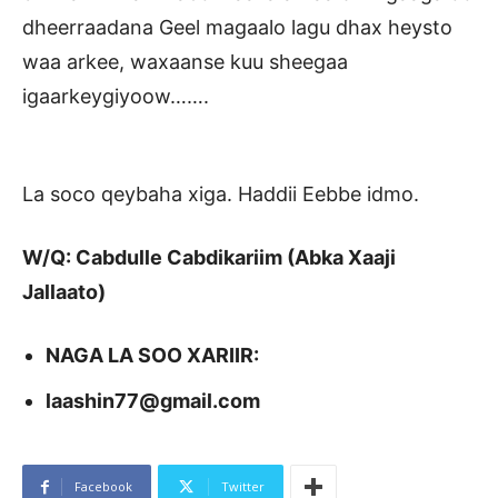
dheerraadana Geel magaalo lagu dhax heysto
waa arkee, waxaanse kuu sheegaa
igaarkeygiyoow…….
La soco qeybaha xiga. Haddii Eebbe idmo.
W/Q: Cabdulle Cabdikariim (Abka Xaaji
Jallaato)
NAGA LA SOO XARIIR:
laashin77@gmail.com
Facebook
Twitter