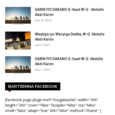
DABIN IYO DAKANO Q-4aad W-Q : Abdulle
Abdi Karim
July 18, 2026
Waqtiga iyo Wacyiga Dadka, W-Q: Abdulle
Abdi Karim
July 6, 2026
DABIN IYO DAKANO Q-3aad W-Q: Abdulle
Abdi Karim
July 1, 2026
BARTEENNA FACEBOOK
[facebook-page-plugin href="hoygalaashin" width="300"
height="300" cover="false" facepile="false" cta="false"
small="false" adapt="true" link="false" method="iframe" ]