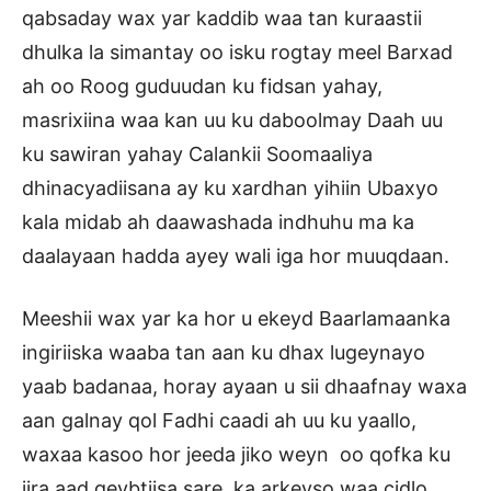
qabsaday wax yar kaddib waa tan kuraastii
dhulka la simantay oo isku rogtay meel Barxad
ah oo Roog guduudan ku fidsan yahay,
masrixiina waa kan uu ku daboolmay Daah uu
ku sawiran yahay Calankii Soomaaliya
dhinacyadiisana ay ku xardhan yihiin Ubaxyo
kala midab ah daawashada indhuhu ma ka
daalayaan hadda ayey wali iga hor muuqdaan.
Meeshii wax yar ka hor u ekeyd Baarlamaanka
ingiriiska waaba tan aan ku dhax lugeynayo
yaab badanaa, horay ayaan u sii dhaafnay waxa
aan galnay qol Fadhi caadi ah uu ku yaallo,
waxaa kasoo hor jeeda jiko weyn oo qofka ku
jira aad qeybtiisa sare ka arkeyso waa cidlo