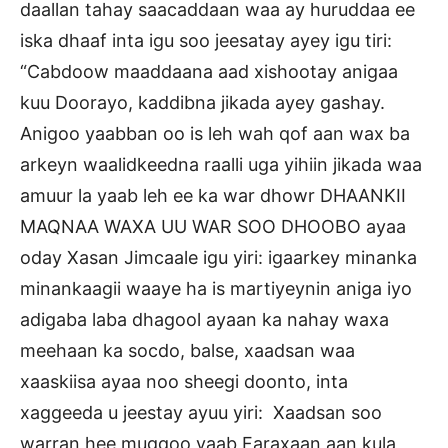
daallan tahay saacaddaan waa ay huruddaa ee
iska dhaaf inta igu soo jeesatay ayey igu tiri:
“Cabdoow maaddaana aad xishootay anigaa
kuu Doorayo, kaddibna jikada ayey gashay.
Anigoo yaabban oo is leh wah qof aan wax ba
arkeyn waalidkeedna raalli uga yihiin jikada waa
amuur la yaab leh ee ka war dhowr DHAANKII
MAQNAA WAXA UU WAR SOO DHOOBO ayaa
oday Xasan Jimcaale igu yiri: igaarkey minanka
minankaagii waaye ha is martiyeynin aniga iyo
adigaba laba dhagool ayaan ka nahay waxa
meehaan ka socdo, balse, xaadsan waa
xaaskiisa ayaa noo sheegi doonto, inta
xaggeeda u jeestay ayuu yiri: Xaadsan soo
warran hee muggoo yaab Faraxaan aan kula