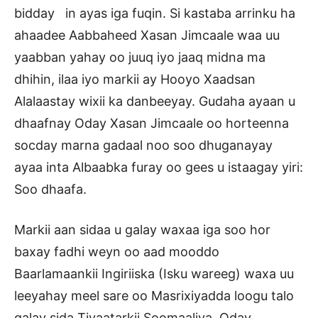
bidday in ayas iga fuqin. Si kastaba arrinku ha
ahaadee Aabbaheed Xasan Jimcaale waa uu
yaabban yahay oo juuq iyo jaaq midna ma
dhihin, ilaa iyo markii ay Hooyo Xaadsan
Alalaastay wixii ka danbeeyay. Gudaha ayaan u
dhaafnay Oday Xasan Jimcaale oo horteenna
socday marna gadaal noo soo dhuganayay
ayaa inta Albaabka furay oo gees u istaagay yiri:
Soo dhaafa.
Markii aan sidaa u galay waxaa iga soo hor
baxay fadhi weyn oo aad mooddo
Baarlamaankii Ingiriiska (Isku wareeg) waxa uu
leeyahay meel sare oo Masrixiyadda loogu talo
galay sida Tiyaatarkii Soomaaliya. Oday