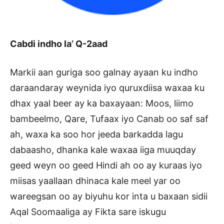
Cabdi indho la’ Q-2aad
Markii aan guriga soo galnay ayaan ku indho
daraandaray weynida iyo quruxdiisa waxaa ku
dhax yaal beer ay ka baxayaan: Moos, liimo
bambeelmo, Qare, Tufaax iyo Canab oo saf saf
ah, waxa ka soo hor jeeda barkadda lagu
dabaasho, dhanka kale waxaa iiga muuqday
geed weyn oo geed Hindi ah oo ay kuraas iyo
miisas yaallaan dhinaca kale meel yar oo
wareegsan oo ay biyuhu kor inta u baxaan sidii
Aqal Soomaaliga ay Fikta sare iskugu