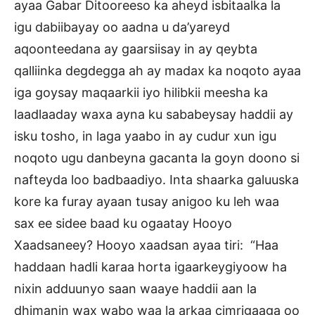
ayaa Gabar Ditooreeso ka aheyd isbitaalka la
igu dabiibayay oo aadna u da’yareyd
aqoonteedana ay gaarsiisay in ay qeybta
qalliinka degdegga ah ay madax ka noqoto ayaa
iga goysay maqaarkii iyo hilibkii meesha ka
laadlaaday waxa ayna ku sababeysay haddii ay
isku tosho, in laga yaabo in ay cudur xun igu
noqoto ugu danbeyna gacanta la goyn doono si
nafteyda loo badbaadiyo. Inta shaarka galuuska
kore ka furay ayaan tusay anigoo ku leh waa
sax ee sidee baad ku ogaatay Hooyo
Xaadsaneey? Hooyo xaadsan ayaa tiri: “Haa
haddaan hadli karaa horta igaarkeygiyoow ha
nixin adduunyo saan waaye haddii aan la
dhimanin wax wabo waa la arkaa cimrigaaga oo