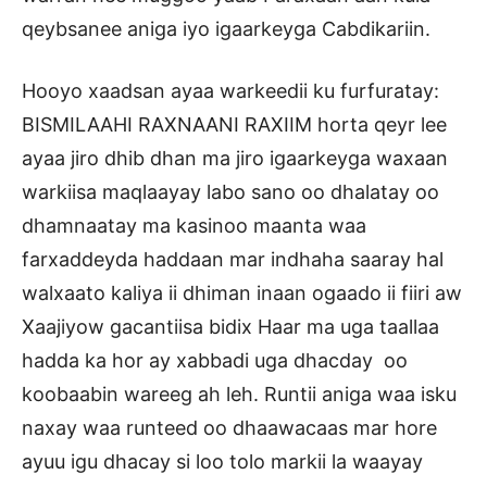
qeybsanee aniga iyo igaarkeyga Cabdikariin.
Hooyo xaadsan ayaa warkeedii ku furfuratay:
BISMILAAHI RAXNAANI RAXIIM horta qeyr lee
ayaa jiro dhib dhan ma jiro igaarkeyga waxaan
warkiisa maqlaayay labo sano oo dhalatay oo
dhamnaatay ma kasinoo maanta waa
farxaddeyda haddaan mar indhaha saaray hal
walxaato kaliya ii dhiman inaan ogaado ii fiiri aw
Xaajiyow gacantiisa bidix Haar ma uga taallaa
hadda ka hor ay xabbadi uga dhacday oo
koobaabin wareeg ah leh. Runtii aniga waa isku
naxay waa runteed oo dhaawacaas mar hore
ayuu igu dhacay si loo tolo markii la waayay