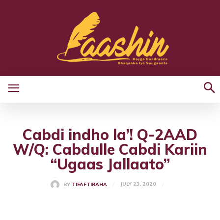
Cabdi indho la’! Q-2AAD
W/Q: Cabdulle Cabdi Kariin
“Ugaas Jallaato”
JULY 23, 2020
BY
TIFAFTIRAHA