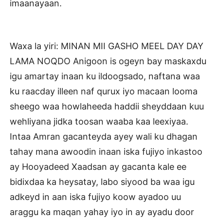
imaanayaan.
Waxa la yiri: MINAN MII GASHO MEEL DAY DAY
LAMA NOQDO Anigoon is ogeyn bay maskaxdu
igu amartay inaan ku ildoogsado, naftana waa
ku raacday illeen naf qurux iyo macaan looma
sheego waa howlaheeda haddii sheyddaan kuu
wehliyana jidka toosan waaba kaa leexiyaa.
Intaa Amran gacanteyda ayey wali ku dhagan
tahay mana awoodin inaan iska fujiyo inkastoo
ay Hooyadeed Xaadsan ay gacanta kale ee
bidixdaa ka heysatay, labo siyood ba waa igu
adkeyd in aan iska fujiyo koow ayadoo uu
araggu ka maqan yahay iyo in ay ayadu door