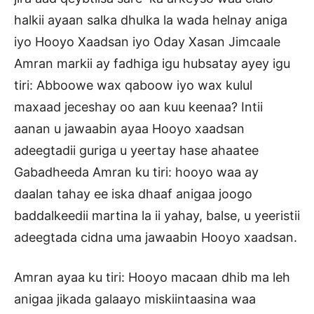
halkii ayaan salka dhulka la wada helnay aniga
iyo Hooyo Xaadsan iyo Oday Xasan Jimcaale
Amran markii ay fadhiga igu hubsatay ayey igu
tiri: Abboowe wax qaboow iyo wax kulul
maxaad jeceshay oo aan kuu keenaa? Intii
aanan u jawaabin ayaa Hooyo xaadsan
adeegtadii guriga u yeertay hase ahaatee
Gabadheeda Amran ku tiri: hooyo waa ay
daalan tahay ee iska dhaaf anigaa joogo
baddalkeedii martina la ii yahay, balse, u yeeristii
adeegtada cidna uma jawaabin Hooyo xaadsan.
Amran ayaa ku tiri: Hooyo macaan dhib ma leh
anigaa jikada galaayo miskiintaasina waa