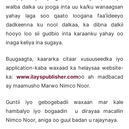
walba dalka uu jooga inta uu ka/ku wanaagsan
yahay laga soo qaato loogana faa’iideeyo
dadkeenna ku nool dalkaa, ka dibna dalkii
hooyo loo sii gudbio inta karaanku yahay oo
inaga keliya ina sugaya.
Buugaagta, kaararka citaar xusuuseedka iyo
application-kaba waxaad ka helaysaa website-
ka:
www.ilayspublisher.com
oo ah madbacad
ay maamusho Marwo Nimco Noor.
Guntii iyo gebogebadii waxaan mar kale
hambalyo iyo bogaadin u dirayaa macallin
Nimco Noor, aniga oo guul badan u rajaynaya.