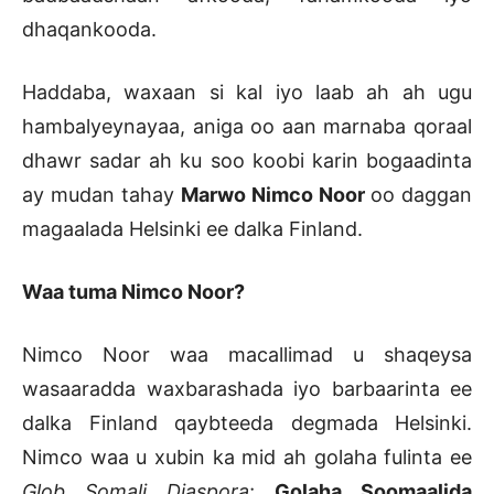
dhaqankooda.
Haddaba, waxaan si kal iyo laab ah ah ugu
hambalyeynayaa, aniga oo aan marnaba qoraal
dhawr sadar ah ku soo koobi karin bogaadinta
ay mudan tahay
Marwo Nimco Noor
oo daggan
magaalada Helsinki ee dalka Finland.
Waa tuma Nimco Noor?
Nimco Noor waa macallimad u shaqeysa
wasaaradda waxbarashada iyo barbaarinta ee
dalka Finland qaybteeda degmada Helsinki.
Nimco waa u xubin ka mid ah golaha fulinta ee
Glob Somali Diaspora
;
Golaha Soomaalida