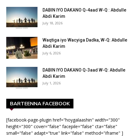
DABIN IYO DAKANO Q-4aad W-Q : Abdulle
Abdi Karim
July 18, 2026
Waqtiga iyo Wacyiga Dadka, W-Q: Abdulle
Abdi Karim
July 6, 2026
DABIN IYO DAKANO Q-3aad W-Q: Abdulle
Abdi Karim
July 1, 2026
BARTEENNA FACEBOOK
[facebook-page-plugin href="hoygalaashin" width="300"
height="300" cover="false" facepile="false" cta="false"
small="false" adapt="true" link="false" method="iframe" ]