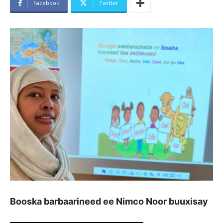
Facebook
Twitter
Booska barbaarineed ee Nimco Noor buuxisay