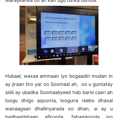
Maraykanka oo ah kan ugu tunka dunida.
Hubaal, waxaa ammaan iyo bogaadin mudan in
ay jiraan tiro yar oo Soomaal ah, oo u guntatay
sidii ay ubadka Soomaaliyeed hab barid casri ah
loogu dhigo aqoonta, looguna reebo dhaxal
wanaagsan dhallinyarada oo dhan, si ay u
badbaadshaan afkooda, fahamkooda iyo