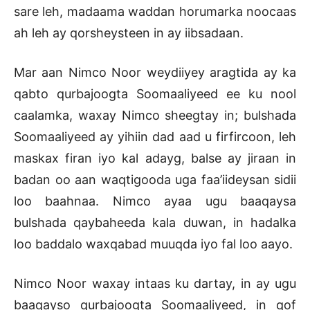
sare leh, madaama waddan horumarka noocaas
ah leh ay qorsheysteen in ay iibsadaan.
Mar aan Nimco Noor weydiiyey aragtida ay ka
qabto qurbajoogta Soomaaliyeed ee ku nool
caalamka, waxay Nimco sheegtay in; bulshada
Soomaaliyeed ay yihiin dad aad u firfircoon, leh
maskax firan iyo kal adayg, balse ay jiraan in
badan oo aan waqtigooda uga faa’iideysan sidii
loo baahnaa. Nimco ayaa ugu baaqaysa
bulshada qaybaheeda kala duwan, in hadalka
loo baddalo waxqabad muuqda iyo fal loo aayo.
Nimco Noor waxay intaas ku dartay, in ay ugu
baaqayso qurbajoogta Soomaaliyeed, in qof