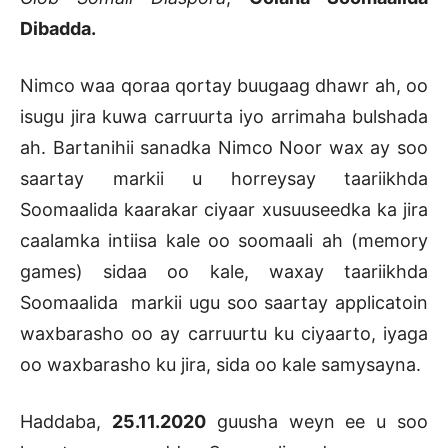
Dibadda.
Nimco waa qoraa qortay buugaag dhawr ah, oo
isugu jira kuwa carruurta iyo arrimaha bulshada
ah. Bartanihii sanadka Nimco Noor wax ay soo
saartay markii u horreysay taariikhda
Soomaalida kaarakar ciyaar xusuuseedka ka jira
caalamka intiisa kale oo soomaali ah (memory
games) sidaa oo kale, waxay taariikhda
Soomaalida markii ugu soo saartay applicatoin
waxbarasho oo ay carruurtu ku ciyaarto, iyaga
oo waxbarasho ku jira, sida oo kale samysayna.
Haddaba,
25.11.2020
guusha weyn ee u soo