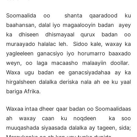
Soomaalida oo shanta qaaradood ku
baahansan, dalal iyo magaalooyin badan ayey
ka dhiseen dhismayaal qurux badan oo
muraayado halalac leh. Sidoo kale, waxay ka
yagleeleen ganacsiyo iyo horumarro baaxado
weyn, oo laga macaasho malaayiin doollar.
Waxa ugu badan ee ganacsiyadahaa ay ka
hirgalsheen dalalka deriska nala ah ee ku yaal
bariga Afrika.
Waxaa intaa dheer qaar badan oo Soomaalidaas
ah waxay caan ku noqdeen ka soo
muuqashada siyaasada dalalka ay tageen, sida;