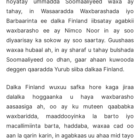
hoyatay ummadda Soomaaliyeed waxa ay
tahay, in Wasaaradda Waxbarashada iyo
Barbaarinta ee dalka Finland iibsatay agabkii
waxbarasho ee ay Nimco Noor in ay soo
diyaarisay ka sokow ay soo saartay. Guushaas
waxaa hubaal ah, in ay sharaf u tahay bulshada
Soomaaliyeed oo dhan, gaar ahaan kuwooda
deggen qaaradda Yurub siiba dalkaa Finland.
Dalka Finland wuxuu safka hore kaga jiraa
dalalka hoggaanka u haya waxbarasho
aasaasiga ah, oo ay ku muteen qaababka
waxbaridda, maaddooyinka la barto iyo
macallimiinta barta, haddaba, waxaa cad oo
aan la qarin karin, in agabkaas uu ahaa mid tayo