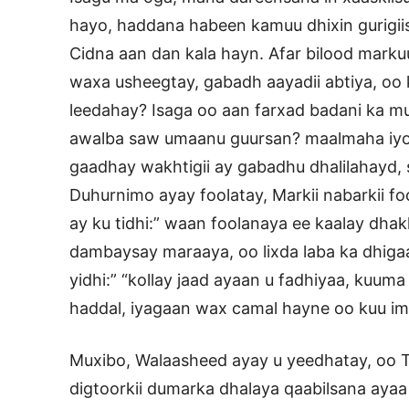
hayo, haddana habeen kamuu dhixin gurigii
Cidna aan dan kala hayn. Afar bilood marku
waxa usheegtay, gabadh aayadii abtiya, oo 
leedahay? Isaga oo aan farxad badani ka muu
awalba saw umaanu guursan? maalmaha iyo 
gaadhay wakhtigii ay gabadhu dhalilahayd, 
Duhurnimo ayay foolatay, Markii nabarkii f
ay ku tidhi:” waan foolanaya ee kaalay dhak
dambaysay maraaya, oo lixda laba ka dhiga
yidhi:” “kollay jaad ayaan u fadhiyaa, kuuma
haddal, iyagaan wax camal hayne oo kuu i
Muxibo, Walaasheed ayay u yeedhatay, oo T
digtoorkii dumarka dhalaya qaabilsana ayaa 