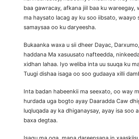
baa gawracay, afkana jiil baa ku wareegay, 
ma haysato lacag ay ku soo iibsato, waayo 
samaysaa oo ku daryeesha.
Bukaanka waxa u sii dheer Dayac, Darxumo, i
haddana Ma xasuusato nafteedda, ninkeeda 
xidhan lahaa. Iyo weliba inta uu suuqa ku 
Tuugi dishaa isaga oo soo gudaaya xilli dam
Inta badan habeenkii ma seexato, oo way ma
hurdada uga bogto ayay Daaradda Caw dhigat
luqluqada ay ka dhiganaysay, ayay isa soo 
baxa degtaa.
Isagu ma oga, mana dareensana in xaaskii