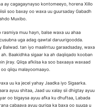
na ay cagagaynayso kontomeeyo, horena Xillo
kiisii soo baxay oo waxa uu guursaday Gabadh
aahdo Muxibo.
o rasmiya muu hayn, balse waxa uu ahaa
 cusubna uga adag qawtal daruurigoodda.
ay Balwad. tan iyo maalintuu garaadsaday, waxa
ah. Baakidhka sigaar ka ah daqiiqado kooban
n jiray. Qiiqa afkiisa ka soo baxaaya waxaad
 oo qiiqu malayoomaayo.
a uu ka jecel yahay Jaadka iyo Sigaarka.
ara ayuu shitaa, Jaad uu xalay sii dhigtay ayuu
yar oo bigaysa ayuu afka ku dhuftaa, Labada
arana cabaaya ayuu guriga ka baxa oo suuqa u