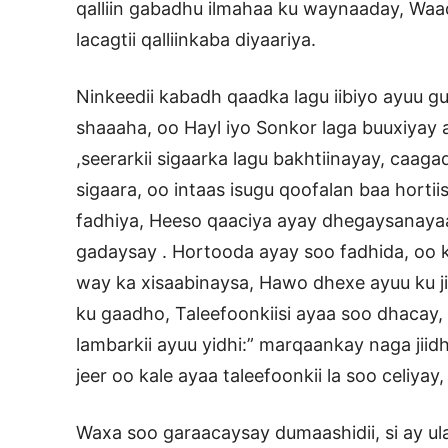
qalliin gabadhu ilmahaa ku waynaaday, Waadh
lacagtii qalliinkaba diyaariya.
Ninkeedii kabadh qaadka lagu iibiyo ayuu g
shaaaha, oo Hayl iyo Sonkor laga buuxiyay 
,seerarkii sigaarka lagu bakhtiinayay, caagad
sigaara, oo intaas isugu qoofalan baa hortii
fadhiya, Heeso qaaciya ayay dhegaysanayaa
gadaysay . Hortooda ayay soo fadhida, oo k
way ka xisaabinaysa, Hawo dhexe ayuu ku jir
ku gaadho, Taleefoonkiisi ayaa soo dhacay, 
lambarkii ayuu yidhi:” marqaankay naga ji
jeer oo kale ayaa taleefoonkii la soo celiyay
Waxa soo garaacaysay dumaashidii, si ay ul