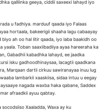
ka qalliinka geeya, ciddii saxeexi lahayd iyo
urada u fadhiya. marduuf qaada iyo Falaas
ayaa hortaala, bakeerigii shaaha lagu cabaayay
 biyo ah oo hal litir qaada, iyo laba baakidh oo
sa yaala. Toban saaxiibadiiya ayaa hareeraha ka
n, Gabadhii kabadhka lahayd, ee jaadka
ursi isku gadhoodhinaysaa, lacagtii qaadkana
a, Marqaan dartii cirkuu sawiranayaa inuu lug
waaba lambarkii xaaskiisa, sidaa intuu u eegay
idhaysaaye nagada waxba haka qabane, Saddex
, mar afraadkii ayuu qabtay.
a socodsiiso Xaaladda, Waxa ay ku