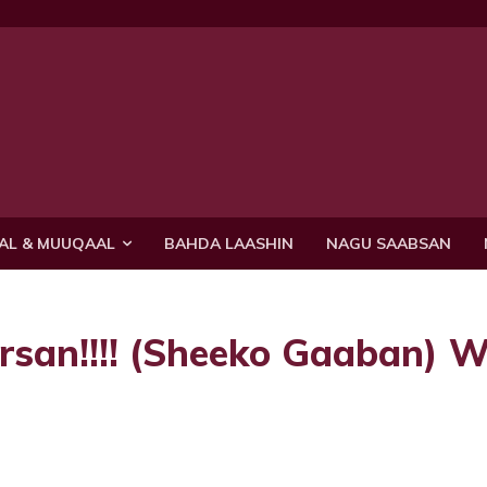
AL & MUUQAAL
BAHDA LAASHIN
NAGU SAABSAN
rsan!!!! (Sheeko Gaaban) W