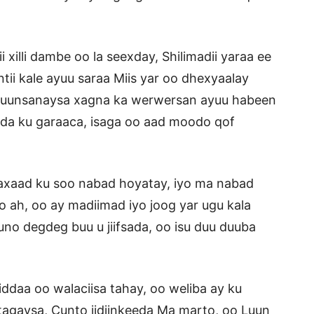
xilli dambe oo la seexday, Shilimadii yaraa ee
ntii kale ayuu saraa Miis yar oo dhexyaalay
xanuunsanaysa xagna ka werwersan ayuu habeen
da ku garaaca, isaga oo aad moodo qof
xaad ku soo nabad hoyatay, iyo ma nabad
 ah, oo ay madiimad iyo joog yar ugu kala
no degdeg buu u jiifsada, oo isu duu duuba
ddaa oo walaciisa tahay, oo weliba ay ku
agaysa, Cunto jidiinkeeda Ma marto, oo Luun