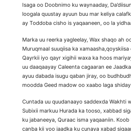
Isaga oo Doobnimo ku waynaaday, Da’diisu
loogala quustay ayuun buu mar keliya calaf
ay Toddoba cisho is yaqaaneen, oo la yidh
Marka uu reerka yagleelay, Wax shaqo ah o
Muruqmaal suuqiisa ka xamaasha,qoyskiisa
Qayrkii iyo qayr xigihii waxa ka hoos mariy
uu daaqaayay Caleenta cagaaran ee Jaadka 
ayuu dabada isugu qaban jiray, oo budhbudhi
moodda Geed madow oo xaabo laga shiday
Cuntada uu quudanaayo saddexda Wakhti wax
Subixii markuu Hurada ka tooso, xabbad siga
ku jabaneeya, Quraac isma yaqaaniin. Koob 
canba kii yoo jaadka ku cunaya xabad siga