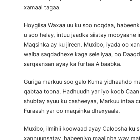
xamaal tagaa.
Hoygiisa Waxaa uu ku soo noqdaa, habeenkii 
u soo helay, intuu jaadka siistay mooyaane i
Maqsinka ay ku jireen. Muxibo, iyada oo 
walba saqdadhexe kaga seleliyaa, oo Daaqd
sarqaansan ayay ka furtaa Albaabka.
Guriga markuu soo galo Kuma yidhaahdo ma
qabtaa toona, Hadhuudh yar iyo koob Caano
shubtay ayuu ku casheeyaa, Markuu intaa cu
Furaash yar oo maqsinka dhexyaala.
Muxibo, ilmihii koowaad ayay Caloosha ku si
xannuunsatay, habeeniyo maalinba way mat