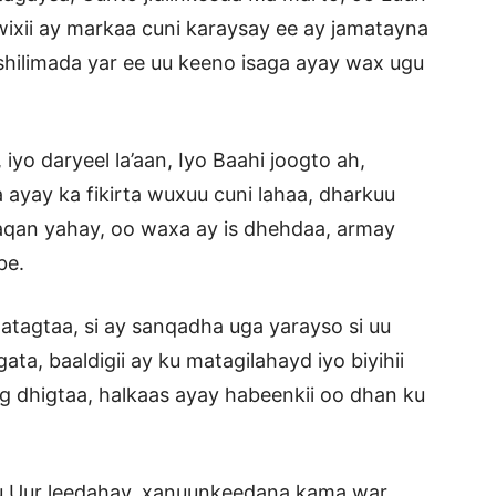
wixii ay markaa cuni karaysay ee ay jamatayna
shilimada yar ee uu keeno isaga ayay wax ugu
yo daryeel la’aan, Iyo Baahi joogto ah,
ayay ka fikirta wuxuu cuni lahaa, dharkuu
maqan yahay, oo waxa ay is dhehdaa, armay
be.
tagtaa, si ay sanqadha uga yarayso si uu
a, baaldigii ay ku matagilahayd iyo biyihii
ag dhigtaa, halkaas ayay habeenkii oo dhan ku
su Uur leedahay, xanuunkeedana kama war