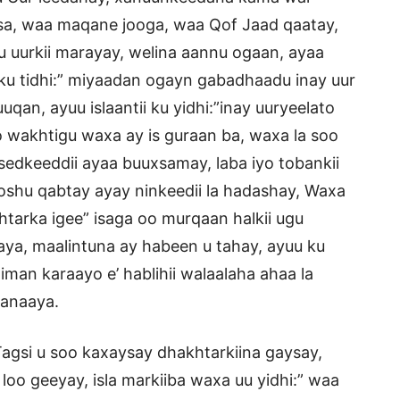
sa, waa maqane jooga, waa Qof Jaad qaatay,
u uurkii marayay, welina aannu ogaan, ayaa
ku tidhi:” miyaadan ogayn gabadhaadu inay uur
qan, ayuu islaantii ku yidhi:”inay uuryeelato
wakhtigu waxa ay is guraan ba, waxa la soo
sedkeeddii ayaa buuxsamay, laba iyo tobankii
ooshu qabtay ayay ninkeedii la hadashay, Waxa
htarka igee” isaga oo murqaan halkii ugu
aya, maalintuna ay habeen u tahay, ayuu ku
 iman karaayo e’ hablihii walaalaha ahaa la
manaaya.
agsi u soo kaxaysay dhakhtarkiina gaysay,
loo geeyay, isla markiiba waxa uu yidhi:” waa