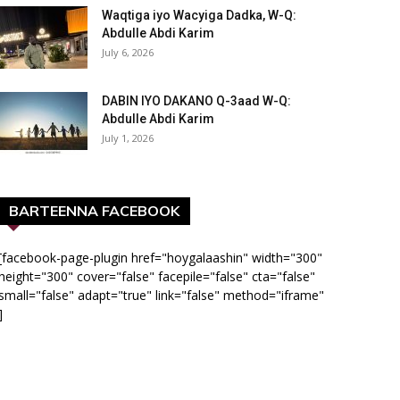
Waqtiga iyo Wacyiga Dadka, W-Q:
Abdulle Abdi Karim
July 6, 2026
DABIN IYO DAKANO Q-3aad W-Q:
Abdulle Abdi Karim
July 1, 2026
BARTEENNA FACEBOOK
[facebook-page-plugin href="hoygalaashin" width="300"
height="300" cover="false" facepile="false" cta="false"
small="false" adapt="true" link="false" method="iframe"
]