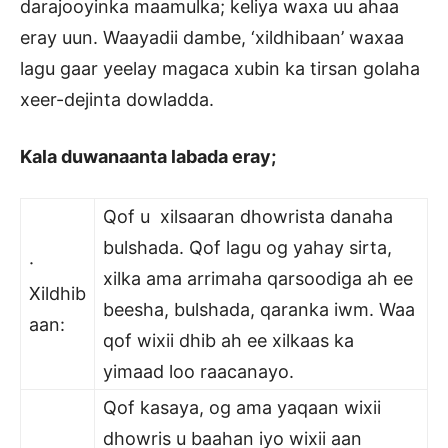
darajooyinka maamulka; keliya waxa uu ahaa
eray uun. Waayadii dambe, ‘xildhibaan’ waxaa
lagu gaar yeelay magaca xubin ka tirsan golaha
xeer-dejinta dowladda.
Kala duwanaanta labada eray;
Qof u xilsaaran dhowrista danaha
bulshada. Qof lagu og yahay sirta,
·
xilka ama arrimaha qarsoodiga ah ee
Xildhib
beesha, bulshada, qaranka iwm. Waa
aan:
qof wixii dhib ah ee xilkaas ka
yimaad loo raacanayo.
Qof kasaya, og ama yaqaan wixii
dhowris u baahan iyo wixii aan