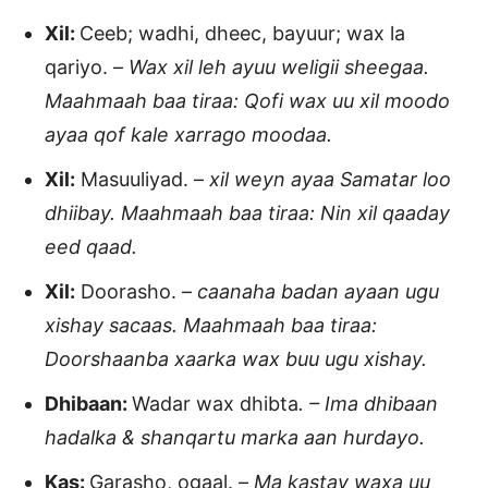
Xil:
Ceeb; wadhi, dheec, bayuur; wax la
qariyo. –
Wax xil leh ayuu weligii sheegaa.
Maahmaah baa tiraa: Qofi wax uu xil moodo
ayaa qof kale xarrago moodaa.
Xil:
Masuuliyad. –
xil weyn ayaa Samatar loo
dhiibay. Maahmaah baa tiraa: Nin xil qaaday
eed qaad.
Xil:
Doorasho. –
caanaha badan ayaan ugu
xishay sacaas. Maahmaah baa tiraa:
Doorshaanba xaarka wax buu ugu xishay.
Dhibaan:
Wadar wax dhibta
. – Ima dhibaan
hadalka & shanqartu marka aan hurdayo.
Kas:
Garasho, ogaal. –
Ma kastay waxa uu