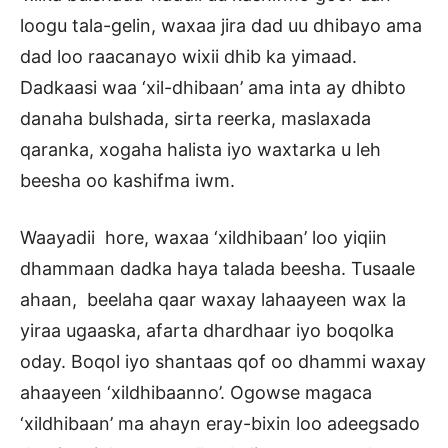
loogu tala-gelin, waxaa jira dad uu dhibayo ama
dad loo raacanayo wixii dhib ka yimaad.
Dadkaasi waa ‘xil-dhibaan’ ama inta ay dhibto
danaha bulshada, sirta reerka, maslaxada
qaranka, xogaha halista iyo waxtarka u leh
beesha oo kashifma iwm.
Waayadii hore, waxaa ‘xildhibaan’ loo yiqiin
dhammaan dadka haya talada beesha. Tusaale
ahaan, beelaha qaar waxay lahaayeen wax la
yiraa ugaaska, afarta dhardhaar iyo boqolka
oday. Boqol iyo shantaas qof oo dhammi waxay
ahaayeen ‘xildhibaanno’. Ogowse magaca
‘xildhibaan’ ma ahayn eray-bixin loo adeegsado