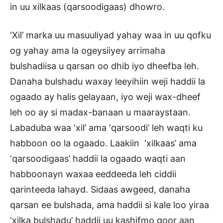
in uu xilkaas (qarsoodigaas) dhowro.
‘Xil’ marka uu masuuliyad yahay waa in uu qofku
og yahay ama la ogeysiiyey arrimaha
bulshadiisa u qarsan oo dhib iyo dheefba leh.
Danaha bulshadu waxay leeyihiin weji haddii la
ogaado ay halis gelayaan, iyo weji wax-dheef
leh oo ay si madax-banaan u maaraystaan.
Labaduba waa ‘xil’ ama ‘qarsoodi’ leh waqti ku
habboon oo la ogaado. Laakiin ‘xilkaas’ ama
‘qarsoodigaas’ haddii la ogaado waqti aan
habboonayn waxaa eeddeeda leh ciddii
qarinteeda lahayd. Sidaas awgeed, danaha
qarsan ee bulshada, ama haddii si kale loo yiraa
‘xilka bulshadu’ haddii uu kashifmo goor aan