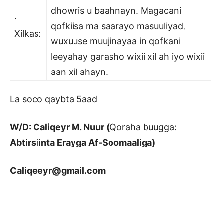
dhowris u baahnayn. Magacani
·
qofkiisa ma saarayo masuuliyad,
Xilkas:
wuxuuse muujinayaa in qofkani
leeyahay garasho wixii xil ah iyo wixii
aan xil ahayn.
La soco qaybta 5aad
W/D: Caliqeyr M. Nuur (
Qoraha buugga:
Abtirsiinta Erayga Af-Soomaaliga)
Caliqeeyr@gmail.com