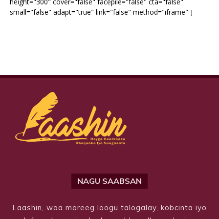
height="300" cover="false" facepile="false" cta="false"
small="false" adapt="true" link="false" method="iframe" ]
NAGU SAABSAN
Laashin, waa mareeg loogu talogalay, kobcinta iyo