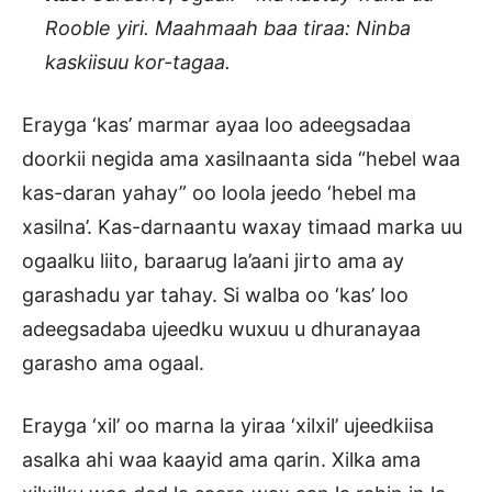
Rooble yiri. Maahmaah baa tiraa: Ninba
kaskiisuu kor-tagaa.
Erayga ‘kas’ marmar ayaa loo adeegsadaa
doorkii negida ama xasilnaanta sida “hebel waa
kas-daran yahay” oo loola jeedo ‘hebel ma
xasilna’. Kas-darnaantu waxay timaad marka uu
ogaalku liito, baraarug la’aani jirto ama ay
garashadu yar tahay. Si walba oo ‘kas’ loo
adeegsadaba ujeedku wuxuu u dhuranayaa
garasho ama ogaal.
Erayga ‘xil’ oo marna la yiraa ‘xilxil’ ujeedkiisa
asalka ahi waa kaayid ama qarin. Xilka ama