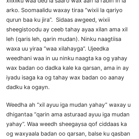
xilxilku waa ded la saaro wax aan la rabin in la
arko. Soomaalidu waxay tiraa “wixii la qariyo
qurun baa ku jira”. Sidaas awgeed, wixii
sheegistoodu ay ceeb tahay ayaa xilan ama xil
leh (qaris leh, qarin mudan). Ninku naagtiisa
waxa uu yiraa “waa xilahayga”. Ujeedka
weedhani waa in uu ninku naagta ka og yahay
wax badan oo dadka kale ka qarsan, ama in ay
iyadu isaga ka og tahay wax badan oo aanay
dadku ka ogayn.
Weedha ah “xil ayuu iga mudan yahay” waxay u
dhigantaa “qarin ama asturaad ayuu iga mudan
yahay”. Waa weedh sheegaysa qof ciddaas ka
og waxyaala badan oo qarsan, balse ku qasban