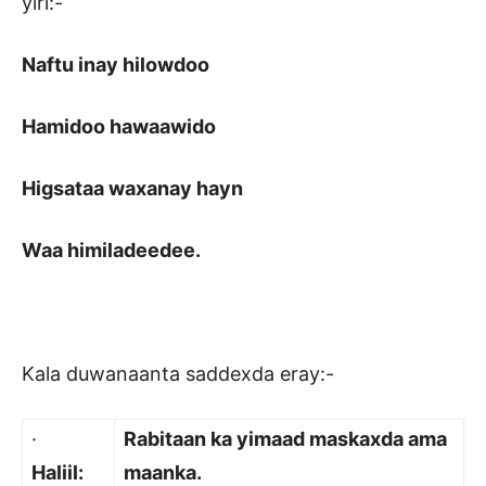
yiri:-
Naftu inay hilowdoo
Hamidoo hawaawido
Higsataa waxanay hayn
Waa himiladeedee.
Kala duwanaanta saddexda eray:-
·
Rabitaan ka yimaad maskaxda ama
Haliil:
maanka.