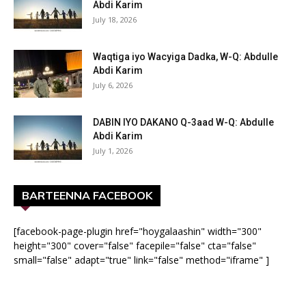
Abdi Karim
July 18, 2026
Waqtiga iyo Wacyiga Dadka, W-Q: Abdulle
Abdi Karim
July 6, 2026
DABIN IYO DAKANO Q-3aad W-Q: Abdulle
Abdi Karim
July 1, 2026
BARTEENNA FACEBOOK
[facebook-page-plugin href="hoygalaashin" width="300"
height="300" cover="false" facepile="false" cta="false"
small="false" adapt="true" link="false" method="iframe" ]