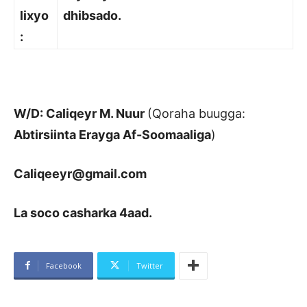
lixyo
dhibsado.
:
W/D: Caliqeyr M. Nuur
(
Qoraha
buugga:
Abtirsiinta Erayga Af-Soomaaliga
)
Caliqeeyr@gmail.com
La soco casharka 4aad.
Facebook
Twitter