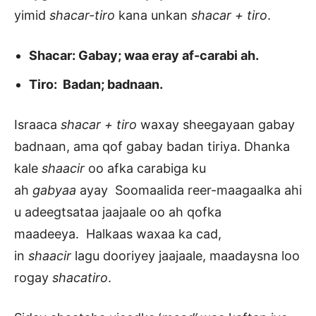
yimid
shacar-tiro
kana unkan
shacar + tiro
.
Shacar: Gabay; waa eray af-carabi ah.
Tiro: Badan; badnaan.
Israaca
shacar + tiro
waxay sheegayaan gabay
badnaan, ama qof gabay badan tiriya. Dhanka
kale
shaacir
oo afka carabiga ku
ah
gabyaa
ayay Soomaalida reer-maagaalka ahi
u adeegtsataa jaajaale oo ah qofka
maadeeya. Halkaas waxaa ka cad,
in
shaacir
lagu dooriyey jaajaale, maadaysna loo
rogay
shacatiro
.