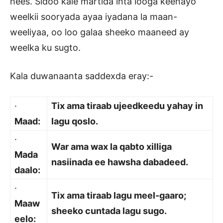
hees. Sidoo kale martida inta looga keenayo
weelkii sooryada ayaa iyadana la maan-
weeliyaa, oo loo galaa sheeko maaneed ay
weelka ku sugto.
Kala duwanaanta saddexda eray:-
·
Tix ama tiraab ujeedkeedu yahay in
Maad:
lagu qoslo.
·
War ama wax la qabto xilliga
Mada
nasiinada ee hawsha dabadeed.
daalo:
·
Tix ama tiraab lagu meel-gaaro;
Maaw
sheeko cuntada lagu sugo.
eelo: