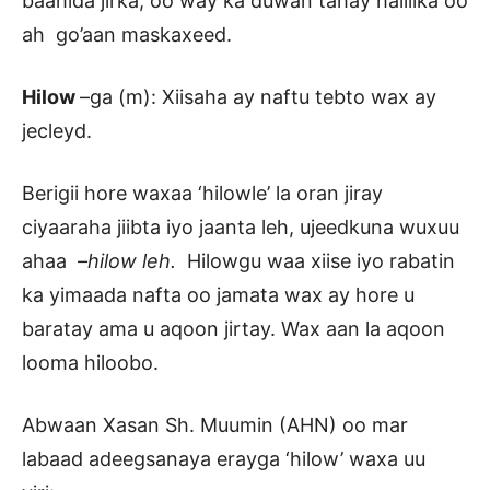
baahida jirka, oo way ka duwan tahay haliilka oo
ah go’aan maskaxeed.
Hilow
–ga (m): Xiisaha ay naftu tebto wax ay
jecleyd.
Berigii hore waxaa ‘hilowle’ la oran jiray
ciyaaraha jiibta iyo jaanta leh, ujeedkuna wuxuu
ahaa
–hilow leh.
Hilowgu waa xiise iyo rabatin
ka yimaada nafta oo jamata wax ay hore u
baratay ama u aqoon jirtay. Wax aan la aqoon
looma hiloobo.
Abwaan Xasan Sh. Muumin (AHN) oo mar
labaad adeegsanaya erayga ‘hilow’ waxa uu