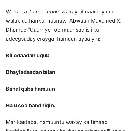
Wadarta ‘
han + muun’
waxay tilmaamayaan
walax uu hanku muunay. Abwaan Maxamed X.
Dhamac “Gaarriye” oo maansadiisii ku
adeegsaday erayga hamuun ayaa yiri:
Bilicdaadan ugub
Dhayladaadan bilan
Bahal qaba hamuun
Ha u soo bandhigin.
Mar kastaba, hamuuntu waxay ka timaad