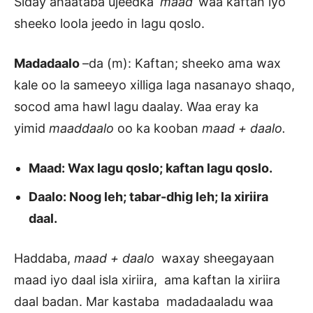
Siday ahaataba ujeedka ‘
maad’
waa kaftan iyo
sheeko loola jeedo in lagu qoslo.
Madadaalo
–da (m): Kaftan; sheeko ama wax
kale oo la sameeyo xilliga laga nasanayo shaqo,
socod ama hawl lagu daalay. Waa eray ka
yimid
maaddaalo
oo ka kooban
maad + daalo.
Maad: Wax lagu qoslo; kaftan lagu qoslo.
Daalo: Noog leh; tabar-dhig leh; la xiriira
daal.
Haddaba,
maad + daalo
waxay sheegayaan
maad iyo daal isla xiriira, ama kaftan la xiriira
daal badan. Mar kastaba madadaaladu waa