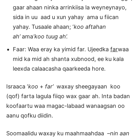
gaar ahaan ninka arrinkiisa la weyneynayo,
sida in uu aad u xun yahay ama u fiican
yahay. Tusaale ahaan; ‘
koo aftahan
ah’
ama
‘koo tuug ah’.
Faar: Waa eray ka yimid far. Ujeedka
far
waa
mid ka mid ah shanta xubnood, ee ku kala
leexda calaacasha qaarkeeda hore.
Israaca ‘
koo
+
far’
waxay sheegayaan koo
(qof) farta lagula fiiqo wax gaar ah. Inta badan
koofaartu waa magac-labaad wanaagsan oo
aanu qofku diidin.
Soomaalidu waxay ku maahmaahdaa –
nin aan