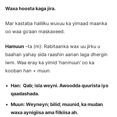
Waxa hoosta kaga jira.
Mar kastaba haliilku wuxuu ka yimaad maanka
oo waa go’aan maskaxeed.
Hamuun
–ta (m): Rabitaanka wax uu jirku u
baahan yahay sida raashin aanan laga dhergin
iwm. Waa eray ka yimid ‘hanmuun’ oo ka
kooban
han + muun.
Han: Qab; isla weyni. Awoodda quurista iyo
qaadashada.
Muun: Weyneyn; bilid; muunid, ka mudan
waxa aynigiisa ama filkiisa ah.