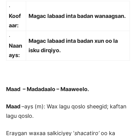
·
Koof
Magac labaad inta badan wanaagsan.
aar:
·
Magac labaad inta badan xun oo la
Naan
isku dirqiyo.
ays:
Maad – Madadaalo – Maaweelo.
Maad
–ays (m): Wax lagu qoslo sheegid; kaftan
lagu qoslo.
Eraygan waxaa salkiciyey ‘
shacatiro’
oo ka