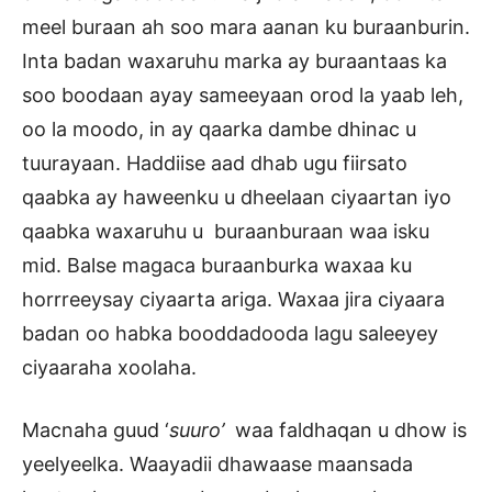
meel buraan ah soo mara aanan ku buraanburin.
Inta badan waxaruhu marka ay buraantaas ka
soo boodaan ayay sameeyaan orod la yaab leh,
oo la moodo, in ay qaarka dambe dhinac u
tuurayaan. Haddiise aad dhab ugu fiirsato
qaabka ay haweenku u dheelaan ciyaartan iyo
qaabka waxaruhu u buraanburaan waa isku
mid. Balse magaca buraanburka waxaa ku
horrreeysay ciyaarta ariga. Waxaa jira ciyaara
badan oo habka booddadooda lagu saleeyey
ciyaaraha xoolaha.
Macnaha guud ‘
suuro’
waa faldhaqan u dhow is
yeelyeelka. Waayadii dhawaase maansada