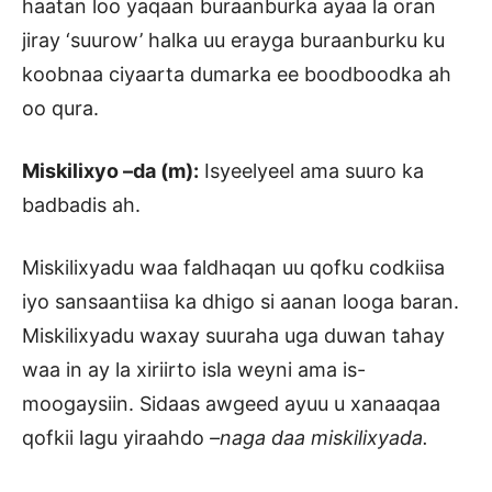
haatan loo yaqaan buraanburka ayaa la oran
jiray ‘suurow’ halka uu erayga buraanburku ku
koobnaa ciyaarta dumarka ee boodboodka ah
oo qura.
Miskilixyo –da (m):
Isyeelyeel ama suuro ka
badbadis ah.
Miskilixyadu waa faldhaqan uu qofku codkiisa
iyo sansaantiisa ka dhigo si aanan looga baran.
Miskilixyadu waxay suuraha uga duwan tahay
waa in ay la xiriirto isla weyni ama is-
moogaysiin. Sidaas awgeed ayuu u xanaaqaa
qofkii lagu yiraahdo
–naga daa miskilixyada.