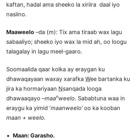
kaftan, hadal ama sheeko la xiriira daal iyo
nasiino.
Maaweelo
–da (m): Tix ama tiraab wax lagu
sabaaliyo; sheeko iyo wax la mid ah, oo loogu
talagalay in lagu meel-gaaro.
Soomaalida qaar kolka ay eraygan ku
dhawaqayaan waxay xarafka
W
ee bartanka ku
jira ka hormariyaan
N
sanqada looga
n
dhawaaqayo
–maa
weelo
. Sababtuna waa in
eraygu ka yimid ‘
maanweelo’
oo ka kooban
maan + weelo.
Maan: Garasho.