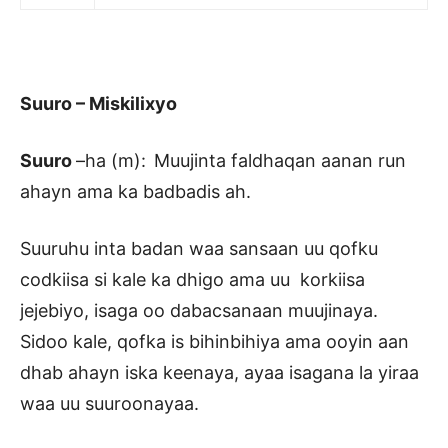
Suuro – Miskilixyo
Suuro
–ha (m):
Muujinta faldhaqan aanan run
ahayn ama ka badbadis ah.
Suuruhu inta badan waa sansaan uu qofku
codkiisa si kale ka dhigo ama uu korkiisa
jejebiyo, isaga oo dabacsanaan muujinaya.
Sidoo kale, qofka is bihinbihiya ama ooyin aan
dhab ahayn iska keenaya, ayaa isagana la yiraa
waa uu suuroonayaa.