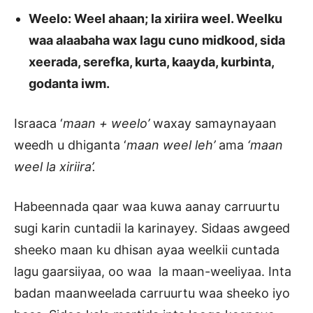
Weelo: Weel ahaan; la xiriira weel. Weelku
waa alaabaha wax lagu cuno midkood, sida
xeerada, serefka, kurta, kaayda, kurbinta,
godanta iwm.
Israaca ‘
maan + weelo’
waxay samaynayaan
weedh u dhiganta ‘
maan weel leh’
ama
‘maan
weel la xiriira’.
Habeennada qaar waa kuwa aanay carruurtu
sugi karin cuntadii la karinayey. Sidaas awgeed
sheeko maan ku dhisan ayaa weelkii cuntada
lagu gaarsiiyaa, oo waa la maan-weeliyaa. Inta
badan maanweelada carruurtu waa sheeko iyo