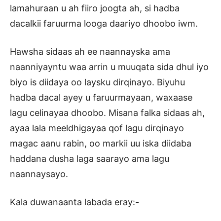
lamahuraan u ah fiiro joogta ah, si hadba
dacalkii faruurma looga daariyo dhoobo iwm.
Hawsha sidaas ah ee naannayska ama
naanniyayntu waa arrin u muuqata sida dhul iyo
biyo is diidaya oo laysku dirqinayo. Biyuhu
hadba dacal ayey u faruurmayaan, waxaase
lagu celinayaa dhoobo. Misana falka sidaas ah,
ayaa lala meeldhigayaa qof lagu dirqinayo
magac aanu rabin, oo markii uu iska diidaba
haddana dusha laga saarayo ama lagu
naannaysayo.
Kala duwanaanta labada eray:-