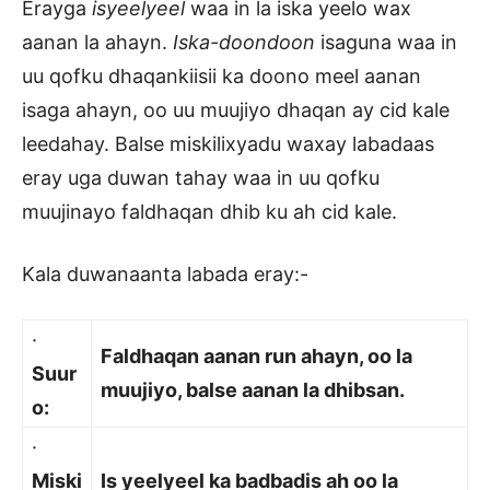
Erayga
isyeelyeel
waa in la iska yeelo wax
aanan la ahayn.
Iska-doondoon
isaguna waa in
uu qofku dhaqankiisii ka doono meel aanan
isaga ahayn, oo uu muujiyo dhaqan ay cid kale
leedahay. Balse miskilixyadu waxay labadaas
eray uga duwan tahay waa in uu qofku
muujinayo faldhaqan dhib ku ah cid kale.
Kala duwanaanta labada eray:-
·
Faldhaqan aanan run ahayn, oo la
Suur
muujiyo, balse aanan la dhibsan.
o:
·
Miski
Is yeelyeel ka badbadis ah oo la