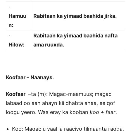
·
Hamuu
Rabitaan ka yimaad baahida jirka.
n:
·
Rabitaan ka yimaad baahida nafta
Hilow:
ama ruuxda.
Koofaar – Naanays.
Koofaar
–ta (m): Magac-maamuus; magac
labaad oo aan ahayn kii dhabta ahaa, ee qof
loogu yeero. Waa eray ka kooban
koo + faar
.
Koo: Magac u yaal la raaciyo tilmaanta ragga,