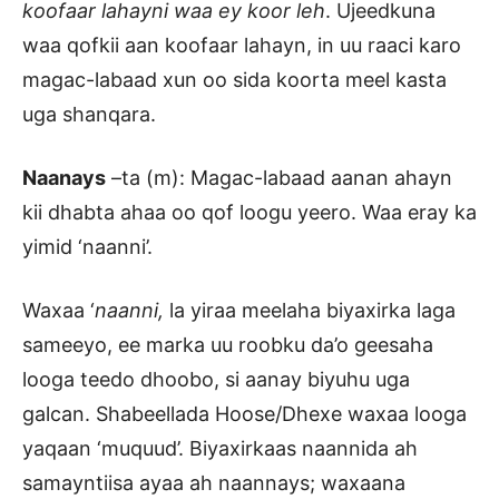
koofaar lahayni waa ey koor leh
. Ujeedkuna
waa qofkii aan koofaar lahayn, in uu raaci karo
magac-labaad xun oo sida koorta meel kasta
uga shanqara.
Naanays
–ta (m): Magac-labaad aanan ahayn
kii dhabta ahaa oo qof loogu yeero. Waa eray ka
yimid ‘naanni’.
Waxaa ‘
naanni,
la yiraa meelaha biyaxirka laga
sameeyo, ee marka uu roobku da’o geesaha
looga teedo dhoobo, si aanay biyuhu uga
galcan. Shabeellada Hoose/Dhexe waxaa looga
yaqaan ‘muquud’. Biyaxirkaas naannida ah
samayntiisa ayaa ah naannays; waxaana