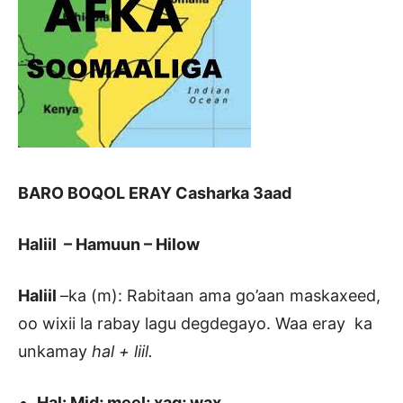
BARO BOQOL ERAY
Casharka 3aad
Haliil
–
Hamuun
–
Hilow
Haliil
–ka (m): Rabitaan ama go’aan maskaxeed,
oo wixii la rabay lagu degdegayo. Waa eray ka
unkamay
hal + liil.
Hal: Mid; meel; xag; wax.