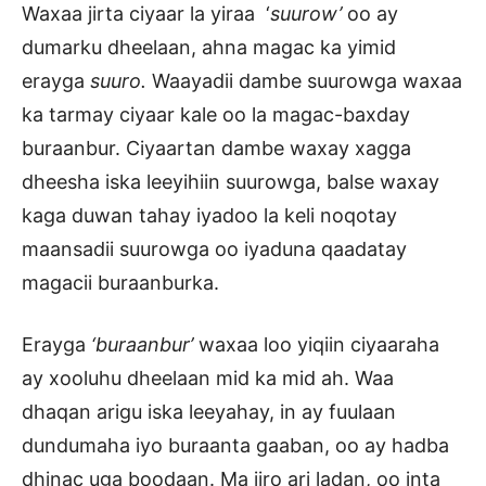
Waxaa jirta ciyaar la yiraa ‘
suurow’
oo ay
dumarku dheelaan, ahna magac ka yimid
erayga
suuro.
Waayadii dambe suurowga waxaa
ka tarmay ciyaar kale oo la magac-baxday
buraanbur. Ciyaartan dambe waxay xagga
dheesha iska leeyihiin suurowga, balse waxay
kaga duwan tahay iyadoo la keli noqotay
maansadii suurowga oo iyaduna qaadatay
magacii buraanburka.
Erayga
‘buraanbur’
waxaa loo yiqiin ciyaaraha
ay xooluhu dheelaan mid ka mid ah. Waa
dhaqan arigu iska leeyahay, in ay fuulaan
dundumaha iyo buraanta gaaban, oo ay hadba
dhinac uga boodaan. Ma jiro ari ladan, oo inta