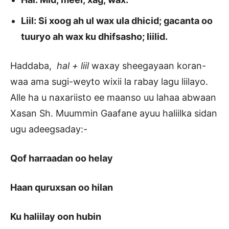
Liil: Si xoog ah ul wax ula dhicid; gacanta oo
tuuryo ah wax ku dhifsasho; liilid.
Haddaba,
hal + liil
waxay sheegayaan koran-
waa ama sugi-weyto wixii la rabay lagu liilayo.
Alle ha u naxariisto ee maanso uu lahaa abwaan
Xasan Sh. Muummin Gaafane ayuu haliilka sidan
ugu adeegsaday:-
Qof harraadan oo helay
Haan quruxsan oo hilan
Ku haliilay oon hubin