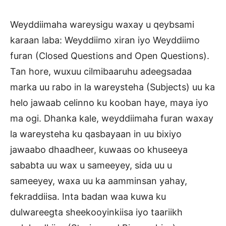
Weyddiimaha wareysigu waxay u qeybsami
karaan laba: Weyddiimo xiran iyo Weyddiimo
furan (Closed Questions and Open Questions).
Tan hore, wuxuu cilmibaaruhu adeegsadaa
marka uu rabo in la wareysteha (Subjects) uu ka
helo jawaab celinno ku kooban haye, maya iyo
ma ogi. Dhanka kale, weyddiimaha furan waxay
la wareysteha ku qasbayaan in uu bixiyo
jawaabo dhaadheer, kuwaas oo khuseeya
sababta uu wax u sameeyey, sida uu u
sameeyey, waxa uu ka aamminsan yahay,
fekraddiisa. Inta badan waa kuwa ku
dulwareegta sheekooyinkiisa iyo taariikh