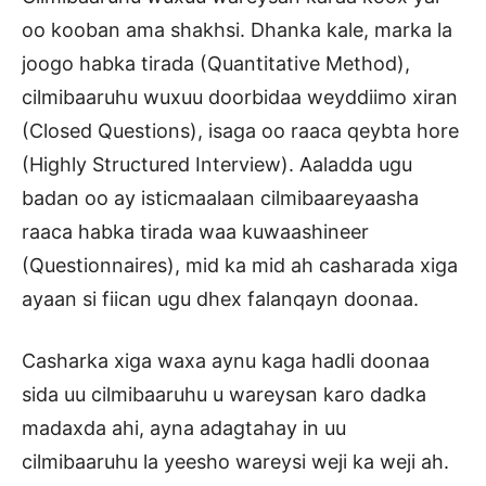
oo kooban ama shakhsi. Dhanka kale, marka la
joogo habka tirada (Quantitative Method),
cilmibaaruhu wuxuu doorbidaa weyddiimo xiran
(Closed Questions), isaga oo raaca qeybta hore
(Highly Structured Interview). Aaladda ugu
badan oo ay isticmaalaan cilmibaareyaasha
raaca habka tirada waa kuwaashineer
(Questionnaires), mid ka mid ah casharada xiga
ayaan si fiican ugu dhex falanqayn doonaa.
Casharka xiga waxa aynu kaga hadli doonaa
sida uu cilmibaaruhu u wareysan karo dadka
madaxda ahi, ayna adagtahay in uu
cilmibaaruhu la yeesho wareysi weji ka weji ah.