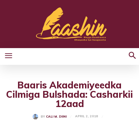
Baaris Akademiyeedka
Cilmiga Bulshada: Casharkii
12aad
APRIL 2, 2018
BY
CALI M. DIINI