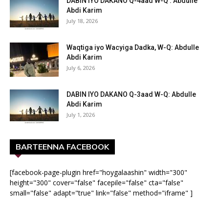
DABIN IYO DAKANO Q-4aad W-Q : Abdulle
Abdi Karim
July 18, 2026
Waqtiga iyo Wacyiga Dadka, W-Q: Abdulle
Abdi Karim
July 6, 2026
DABIN IYO DAKANO Q-3aad W-Q: Abdulle
Abdi Karim
July 1, 2026
BARTEENNA FACEBOOK
[facebook-page-plugin href="hoygalaashin" width="300"
height="300" cover="false" facepile="false" cta="false"
small="false" adapt="true" link="false" method="iframe" ]