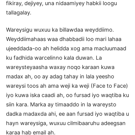
fikiray, dejiyey, una nidaamiyey habkii loogu
tallagalay.
Wareysigu wuxuu ka billawdaa weyddiimo.
Weyddiimahaas waa dhabbadii loo mari lahaa
ujeeddada-oo ah helidda xog ama macluumaad
ku fadhida warcelinno kala duwan. La
wareysteyaasha waxay noqo karaan kuwa
madax ah, oo ay adag tahay in lala yeesho
wareysi toos ah ama weji ka weji (Face to Face)
iyo kuwa iska caadi ah, oo fursad iyo waqtiba ku
siin kara. Marka ay timaaddo in la wareysto
dadka madaxda ahi, ee aan fursad iyo waqtiba u
hayn wareysiga, wuxuu cilmibaaruhu adeegsan
karaa hab email ah.