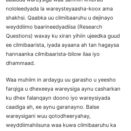
nololeedyada la wareysteyaasha-koox ama
shakhsi. Qaabka uu cilmibaaruhu u dejinayo
weyddiimo baarineedyadiisa (Research
Questions) waxay ku xiran yihiin ujeedka guud
ee cilmibaarista, iyada ayaana ah tan hagaysa
hannaanka cilmibaarista-bilow ilaa iyo
dhammaad.
Waa muhiim in ardaygu uu garasho u yeesho
farqiga u dhexeeya wareysiga aynu casharkan
ku dhex falanqayn doono iyo wareysiyada
caadiga ah, ee aynu garanayno. Balse
wareysigani wuu qotodheeryahay,
weyddiimahiisuna waa kuwa cilmibaaruhu ka