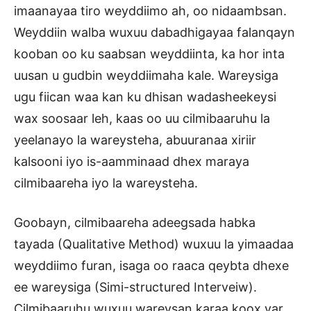
imaanayaa tiro weyddiimo ah, oo nidaambsan.
Weyddiin walba wuxuu dabadhigayaa falanqayn
kooban oo ku saabsan weyddiinta, ka hor inta
uusan u gudbin weyddiimaha kale. Wareysiga
ugu fiican waa kan ku dhisan wadasheekeysi
wax soosaar leh, kaas oo uu cilmibaaruhu la
yeelanayo la wareysteha, abuuranaa xiriir
kalsooni iyo is-aamminaad dhex maraya
cilmibaareha iyo la wareysteha.
Goobayn, cilmibaareha adeegsada habka
tayada (Qualitative Method) wuxuu la yimaadaa
weyddiimo furan, isaga oo raaca qeybta dhexe
ee wareysiga (Simi-structured Interveiw).
Cilmibaaruhu wuxuu wareysan karaa koox yar