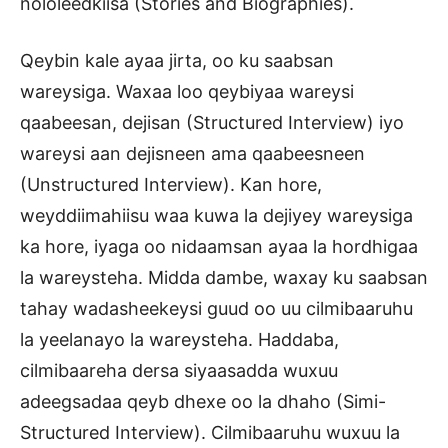
nololeedkiisa (Stories and Biographies).
Qeybin kale ayaa jirta, oo ku saabsan
wareysiga. Waxaa loo qeybiyaa wareysi
qaabeesan, dejisan (Structured Interview) iyo
wareysi aan dejisneen ama qaabeesneen
(Unstructured Interview). Kan hore,
weyddiimahiisu waa kuwa la dejiyey wareysiga
ka hore, iyaga oo nidaamsan ayaa la hordhigaa
la wareysteha. Midda dambe, waxay ku saabsan
tahay wadasheekeysi guud oo uu cilmibaaruhu
la yeelanayo la wareysteha. Haddaba,
cilmibaareha dersa siyaasadda wuxuu
adeegsadaa qeyb dhexe oo la dhaho (Simi-
Structured Interview). Cilmibaaruhu wuxuu la