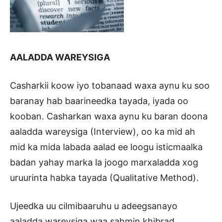
AALADDA WAREYSIGA
Casharkii koow iyo tobanaad waxa aynu ku soo
baranay hab baarineedka tayada, iyada oo
kooban. Casharkan waxa aynu ku baran doona
aaladda wareysiga (Interview), oo ka mid ah
mid ka mida labada aalad ee loogu isticmaalka
badan yahay marka la joogo marxaladda xog
uruurinta habka tayada (Qualitative Method).
Ujeedka uu cilmibaaruhu u adeegsanayo
aaladda wareysiga waa sahmin khibrad