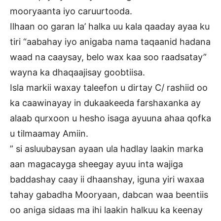
mooryaanta iyo caruurtooda.
Ilhaan oo garan la’ halka uu kala qaaday ayaa ku
tiri “aabahay iyo anigaba nama taqaanid hadana
waad na caaysay, belo wax kaa soo raadsatay”
wayna ka dhaqaajisay goobtiisa.
Isla markii waxay taleefon u dirtay C/ rashiid oo
ka caawinayay in dukaakeeda farshaxanka ay
alaab qurxoon u hesho isaga ayuuna ahaa qofka
u tilmaamay Amiin.
” si asluubaysan ayaan ula hadlay laakin marka
aan magacayga sheegay ayuu inta wajiga
baddashay caay ii dhaanshay, iguna yiri waxaa
tahay gabadha Mooryaan, dabcan waa beentiis
oo aniga sidaas ma ihi laakin halkuu ka keenay