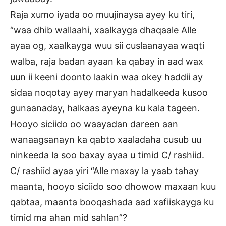
Raja xumo iyada oo muujinaysa ayey ku tiri,
“waa dhib wallaahi, xaalkayga dhaqaale Alle
ayaa og, xaalkayga wuu sii cuslaanayaa waqti
walba, raja badan ayaan ka qabay in aad wax
uun ii keeni doonto laakin waa okey haddii ay
sidaa noqotay ayey maryan hadalkeeda kusoo
gunaanaday, halkaas ayeyna ku kala tageen.
Hooyo siciido oo waayadan dareen aan
wanaagsanayn ka qabto xaaladaha cusub uu
ninkeeda la soo baxay ayaa u timid C/ rashiid.
C/ rashiid ayaa yiri “Alle maxay la yaab tahay
maanta, hooyo siciido soo dhowow maxaan kuu
qabtaa, maanta booqashada aad xafiiskayga ku
timid ma ahan mid sahlan”?