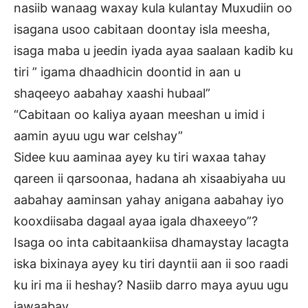
nasiib wanaag waxay kula kulantay Muxudiin oo
isagana usoo cabitaan doontay isla meesha,
isaga maba u jeedin iyada ayaa saalaan kadib ku
tiri ” igama dhaadhicin doontid in aan u
shaqeeyo aabahay xaashi hubaal”
“Cabitaan oo kaliya ayaan meeshan u imid i
aamin ayuu ugu war celshay”
Sidee kuu aaminaa ayey ku tiri waxaa tahay
qareen ii qarsoonaa, hadana ah xisaabiyaha uu
aabahay aaminsan yahay anigana aabahay iyo
kooxdiisaba dagaal ayaa igala dhaxeeyo”?
Isaga oo inta cabitaankiisa dhamaystay lacagta
iska bixinaya ayey ku tiri dayntii aan ii soo raadi
ku iri ma ii heshay? Nasiib darro maya ayuu ugu
jawaabay.