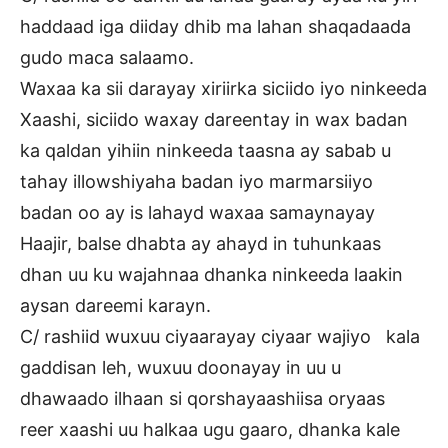
haddaad iga diiday dhib ma lahan shaqadaada
gudo maca salaamo.
Waxaa ka sii darayay xiriirka siciido iyo ninkeeda
Xaashi, siciido waxay dareentay in wax badan
ka qaldan yihiin ninkeeda taasna ay sabab u
tahay illowshiyaha badan iyo marmarsiiyo
badan oo ay is lahayd waxaa samaynayay
Haajir, balse dhabta ay ahayd in tuhunkaas
dhan uu ku wajahnaa dhanka ninkeeda laakin
aysan dareemi karayn.
C/ rashiid wuxuu ciyaarayay ciyaar wajiyo kala
gaddisan leh, wuxuu doonayay in uu u
dhawaado ilhaan si qorshayaashiisa oryaas
reer xaashi uu halkaa ugu gaaro, dhanka kale