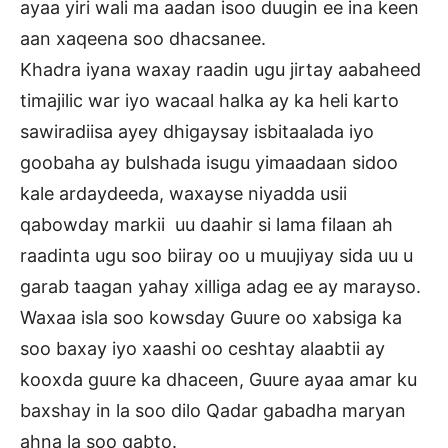
ayaa yiri wali ma aadan isoo duugin ee ina keen
aan xaqeena soo dhacsanee.
Khadra iyana waxay raadin ugu jirtay aabaheed
timajilic war iyo wacaal halka ay ka heli karto
sawiradiisa ayey dhigaysay isbitaalada iyo
goobaha ay bulshada isugu yimaadaan sidoo
kale ardaydeeda, waxayse niyadda usii
qabowday markii uu daahir si lama filaan ah
raadinta ugu soo biiray oo u muujiyay sida uu u
garab taagan yahay xilliga adag ee ay marayso.
Waxaa isla soo kowsday Guure oo xabsiga ka
soo baxay iyo xaashi oo ceshtay alaabtii ay
kooxda guure ka dhaceen, Guure ayaa amar ku
baxshay in la soo dilo Qadar gabadha maryan
ahna la soo qabto.