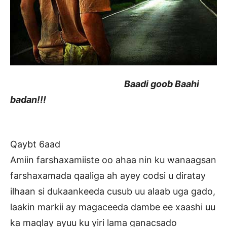
Baadi goob Baahi
badan!!!
Qaybt 6aad
Amiin farshaxamiiste oo ahaa nin ku wanaagsan
farshaxamada qaaliga ah ayey codsi u diratay
ilhaan si dukaankeeda cusub uu alaab uga gado,
laakin markii ay magaceeda dambe ee xaashi uu
ka maqlay ayuu ku yiri lama ganacsado