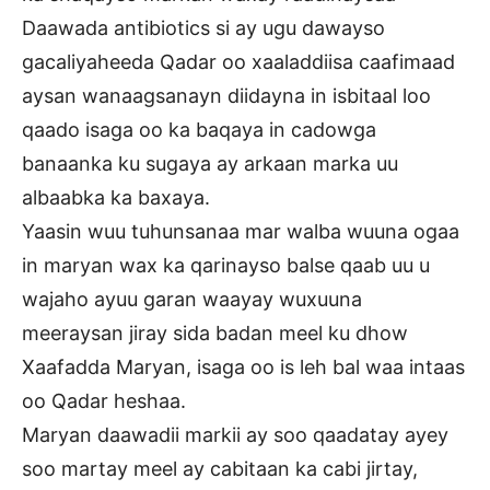
Daawada antibiotics si ay ugu dawayso
gacaliyaheeda Qadar oo xaaladdiisa caafimaad
aysan wanaagsanayn diidayna in isbitaal loo
qaado isaga oo ka baqaya in cadowga
banaanka ku sugaya ay arkaan marka uu
albaabka ka baxaya.
Yaasin wuu tuhunsanaa mar walba wuuna ogaa
in maryan wax ka qarinayso balse qaab uu u
wajaho ayuu garan waayay wuxuuna
meeraysan jiray sida badan meel ku dhow
Xaafadda Maryan, isaga oo is leh bal waa intaas
oo Qadar heshaa.
Maryan daawadii markii ay soo qaadatay ayey
soo martay meel ay cabitaan ka cabi jirtay,