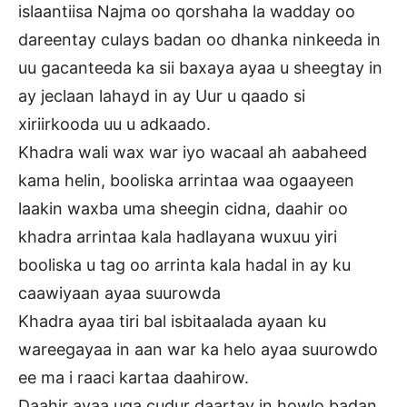
islaantiisa Najma oo qorshaha la wadday oo
dareentay culays badan oo dhanka ninkeeda in
uu gacanteeda ka sii baxaya ayaa u sheegtay in
ay jeclaan lahayd in ay Uur u qaado si
xiriirkooda uu u adkaado.
Khadra wali wax war iyo wacaal ah aabaheed
kama helin, booliska arrintaa waa ogaayeen
laakin waxba uma sheegin cidna, daahir oo
khadra arrintaa kala hadlayana wuxuu yiri
booliska u tag oo arrinta kala hadal in ay ku
caawiyaan ayaa suurowda
Khadra ayaa tiri bal isbitaalada ayaan ku
wareegayaa in aan war ka helo ayaa suurowdo
ee ma i raaci kartaa daahirow.
Daahir ayaa uga cudur daartay in howlo badan