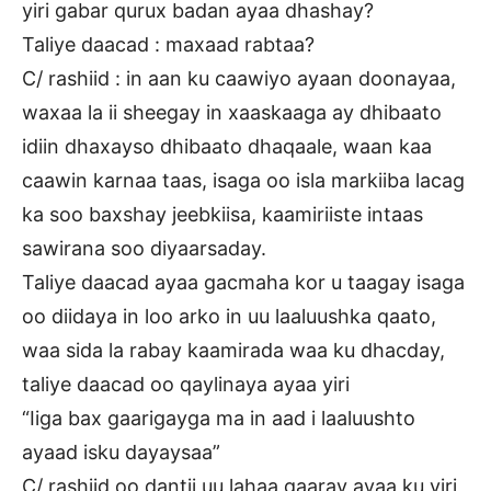
yiri gabar qurux badan ayaa dhashay?
Taliye daacad : maxaad rabtaa?
C/ rashiid : in aan ku caawiyo ayaan doonayaa,
waxaa la ii sheegay in xaaskaaga ay dhibaato
idiin dhaxayso dhibaato dhaqaale, waan kaa
caawin karnaa taas, isaga oo isla markiiba lacag
ka soo baxshay jeebkiisa, kaamiriiste intaas
sawirana soo diyaarsaday.
Taliye daacad ayaa gacmaha kor u taagay isaga
oo diidaya in loo arko in uu laaluushka qaato,
waa sida la rabay kaamirada waa ku dhacday,
taliye daacad oo qaylinaya ayaa yiri
“Iiga bax gaarigayga ma in aad i laaluushto
ayaad isku dayaysaa”
C/ rashiid oo dantii uu lahaa gaaray ayaa ku yiri