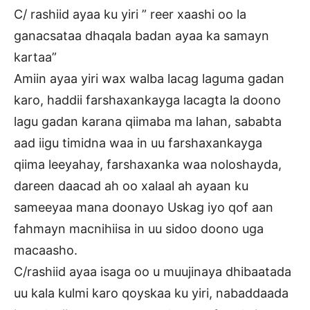
C/ rashiid ayaa ku yiri ” reer xaashi oo la
ganacsataa dhaqala badan ayaa ka samayn
kartaa”
Amiin ayaa yiri wax walba lacag laguma gadan
karo, haddii farshaxankayga lacagta la doono
lagu gadan karana qiimaba ma lahan, sababta
aad iigu timidna waa in uu farshaxankayga
qiima leeyahay, farshaxanka waa noloshayda,
dareen daacad ah oo xalaal ah ayaan ku
sameeyaa mana doonayo Uskag iyo qof aan
fahmayn macnihiisa in uu sidoo doono uga
macaasho.
C/rashiid ayaa isaga oo u muujinaya dhibaatada
uu kala kulmi karo qoyskaa ku yiri, nabaddaada