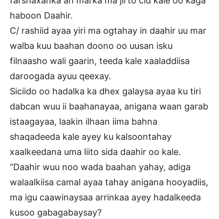
farshaxanka ah marka ma jirto cid kale oo kaga
haboon Daahir.
C/ rashiid ayaa yiri ma ogtahay in daahir uu mar
walba kuu baahan doono oo uusan isku
filnaasho wali gaarin, teeda kale xaaladdiisa
daroogada ayuu qeexay.
Siciido oo hadalka ka dhex galaysa ayaa ku tiri
dabcan wuu ii baahanayaa, anigana waan garab
istaagayaa, laakin ilhaan iima bahna
shaqadeeda kale ayey ku kalsoontahay
xaalkeedana uma liito sida daahir oo kale.
“Daahir wuu noo wada baahan yahay, adiga
walaalkiisa camal ayaa tahay anigana hooyadiis,
ma igu caawinaysaa arrinkaa ayey hadalkeeda
kusoo gabagabaysay?