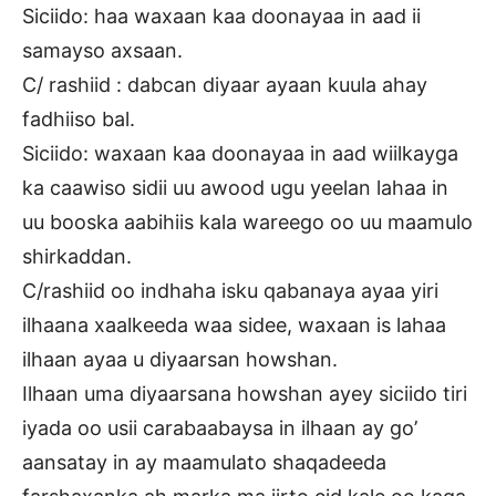
Siciido: haa waxaan kaa doonayaa in aad ii
samayso axsaan.
C/ rashiid : dabcan diyaar ayaan kuula ahay
fadhiiso bal.
Siciido: waxaan kaa doonayaa in aad wiilkayga
ka caawiso sidii uu awood ugu yeelan lahaa in
uu booska aabihiis kala wareego oo uu maamulo
shirkaddan.
C/rashiid oo indhaha isku qabanaya ayaa yiri
ilhaana xaalkeeda waa sidee, waxaan is lahaa
ilhaan ayaa u diyaarsan howshan.
Ilhaan uma diyaarsana howshan ayey siciido tiri
iyada oo usii carabaabaysa in ilhaan ay go’
aansatay in ay maamulato shaqadeeda