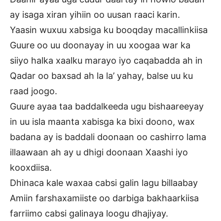
ay isaga xiran yihiin oo uusan raaci karin.
Yaasin wuxuu xabsiga ku booqday macallinkiisa
Guure oo uu doonayay in uu xoogaa war ka
siiyo halka xaalku marayo iyo caqabadda ah in
Qadar oo baxsad ah la la’ yahay, balse uu ku
raad joogo.
Guure ayaa taa baddalkeeda ugu bishaareeyay
in uu isla maanta xabisga ka bixi doono, wax
badana ay is baddali doonaan oo cashirro lama
illaawaan ah ay u dhigi doonaan Xaashi iyo
kooxdiisa.
Dhinaca kale waxaa cabsi galin lagu billaabay
Amiin farshaxamiiste oo darbiga bakhaarkiisa
farriimo cabsi galinaya loogu dhajiyay.