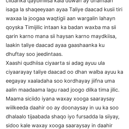
ciidanka qaybihiiisa kala duwan ay dhamaan
isaga la shaqeeyaan ayaa Taliye daacad kusii tiri
waxaa la joogaa waqtigii aan wargalin lahayn
qoyska Timijilic intaan ka badan waxba ma sii
qarin karno mana sii haysan karno maydkiisa,
laakin taliye daacad ayaa gaashaanka ku
dhuftay soo jeedintaas.
Xaashi qudhiisa ciyaarta si adag ayuu ula
ciyaarayay taliye daacad oo dhan walba ayuu ka
eegayay xaaladaha soo kordhayay jiifna uma
aalin maadaama lagu raad joogo dilka tima jilic.
Maama siciido iyana waxay xooga saaraysay
wiilkeeda daahir oo ay doonaysay in uu ka soo
dhalaalo tijaabada shaqo iyo fursadda la siiyay,
sidoo kale waxay xooga saaraysay in daahir