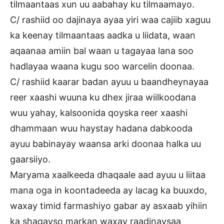
tilmaantaas xun uu aabahay ku tilmaamayo.
C/ rashiid oo dajinaya ayaa yiri waa cajiib xaguu
ka keenay tilmaantaas aadka u liidata, waan
aqaanaa amiin bal waan u tagayaa lana soo
hadlayaa waana kugu soo warcelin doonaa.
C/ rashiid kaarar badan ayuu u baandheynayaa
reer xaashi wuuna ku dhex jiraa wiilkoodana
wuu yahay, kalsoonida qoyska reer xaashi
dhammaan wuu haystay hadana dabkooda
ayuu babinayay waansa arki doonaa halka uu
gaarsiiyo.
Maryama xaalkeeda dhaqaale aad ayuu u liitaa
mana oga in koontadeeda ay lacag ka buuxdo,
waxay timid farmashiyo gabar ay asxaab yihiin
ka shaqayso markan waxay raadinaysaa