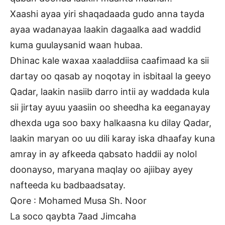
Xaashi ayaa yiri shaqadaada gudo anna tayda
ayaa wadanayaa laakin dagaalka aad waddid
kuma guulaysanid waan hubaa.
Dhinac kale waxaa xaaladdiisa caafimaad ka sii
dartay oo qasab ay noqotay in isbitaal la geeyo
Qadar, laakin nasiib darro intii ay waddada kula
sii jirtay ayuu yaasiin oo sheedha ka eeganayay
dhexda uga soo baxy halkaasna ku dilay Qadar,
laakin maryan oo uu dili karay iska dhaafay kuna
amray in ay afkeeda qabsato haddii ay nolol
doonayso, maryana maqlay oo ajiibay ayey
nafteeda ku badbaadsatay.
Qore : Mohamed Musa Sh. Noor
La soco qaybta 7aad Jimcaha