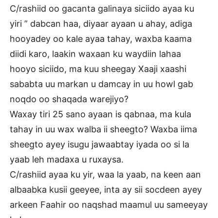
C/rashiid oo gacanta galinaya siciido ayaa ku
yiri ” dabcan haa, diyaar ayaan u ahay, adiga
hooyadey oo kale ayaa tahay, waxba kaama
diidi karo, laakin waxaan ku waydiin lahaa
hooyo siciido, ma kuu sheegay Xaaji xaashi
sababta uu markan u damcay in uu howl gab
noqdo oo shaqada warejiyo?
Waxay tiri 25 sano ayaan is qabnaa, ma kula
tahay in uu wax walba ii sheegto? Waxba iima
sheegto ayey isugu jawaabtay iyada oo si la
yaab leh madaxa u ruxaysa.
C/rashiid ayaa ku yir, waa la yaab, na keen aan
albaabka kusii geeyee, inta ay sii socdeen ayey
arkeen Faahir oo naqshad maamul uu sameeyay