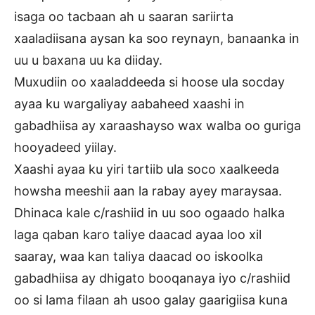
isaga oo tacbaan ah u saaran sariirta
xaaladiisana aysan ka soo reynayn, banaanka in
uu u baxana uu ka diiday.
Muxudiin oo xaaladdeeda si hoose ula socday
ayaa ku wargaliyay aabaheed xaashi in
gabadhiisa ay xaraashayso wax walba oo guriga
hooyadeed yiilay.
Xaashi ayaa ku yiri tartiib ula soco xaalkeeda
howsha meeshii aan la rabay ayey maraysaa.
Dhinaca kale c/rashiid in uu soo ogaado halka
laga qaban karo taliye daacad ayaa loo xil
saaray, waa kan taliya daacad oo iskoolka
gabadhiisa ay dhigato booqanaya iyo c/rashiid
oo si lama filaan ah usoo galay gaarigiisa kuna