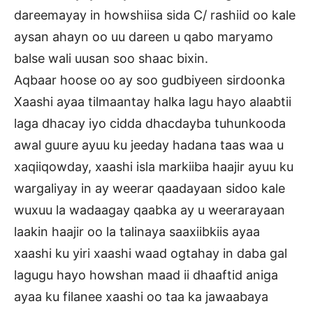
dareemayay in howshiisa sida C/ rashiid oo kale
aysan ahayn oo uu dareen u qabo maryamo
balse wali uusan soo shaac bixin.
Aqbaar hoose oo ay soo gudbiyeen sirdoonka
Xaashi ayaa tilmaantay halka lagu hayo alaabtii
laga dhacay iyo cidda dhacdayba tuhunkooda
awal guure ayuu ku jeeday hadana taas waa u
xaqiiqowday, xaashi isla markiiba haajir ayuu ku
wargaliyay in ay weerar qaadayaan sidoo kale
wuxuu la wadaagay qaabka ay u weerarayaan
laakin haajir oo la talinaya saaxiibkiis ayaa
xaashi ku yiri xaashi waad ogtahay in daba gal
lagugu hayo howshan maad ii dhaaftid aniga
ayaa ku filanee xaashi oo taa ka jawaabaya