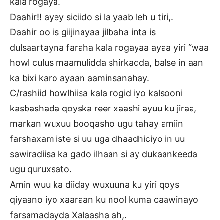
kala rogaya.
Daahir!! ayey siciido si la yaab leh u tiri,.
Daahir oo is giijinayaa jilbaha inta is
dulsaartayna faraha kala rogayaa ayaa yiri “waa
howl culus maamulidda shirkadda, balse in aan
ka bixi karo ayaan aaminsanahay.
C/rashiid howlhiisa kala rogid iyo kalsooni
kasbashada qoyska reer xaashi ayuu ku jiraa,
markan wuxuu booqasho ugu tahay amiin
farshaxamiiste si uu uga dhaadhiciyo in uu
sawiradiisa ka gado ilhaan si ay dukaankeeda
ugu quruxsato.
Amin wuu ka diiday wuxuuna ku yiri qoys
qiyaano iyo xaaraan ku nool kuma caawinayo
farsamadayda Xalaasha ah,.