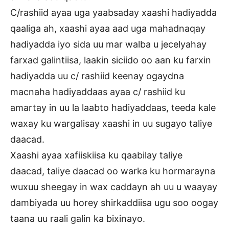
C/rashiid ayaa uga yaabsaday xaashi hadiyadda
qaaliga ah, xaashi ayaa aad uga mahadnaqay
hadiyadda iyo sida uu mar walba u jecelyahay
farxad galintiisa, laakin siciido oo aan ku farxin
hadiyadda uu c/ rashiid keenay ogaydna
macnaha hadiyaddaas ayaa c/ rashiid ku
amartay in uu la laabto hadiyaddaas, teeda kale
waxay ku wargalisay xaashi in uu sugayo taliye
daacad.
Xaashi ayaa xafiiskiisa ku qaabilay taliye
daacad, taliye daacad oo warka ku hormarayna
wuxuu sheegay in wax caddayn ah uu u waayay
dambiyada uu horey shirkaddiisa ugu soo oogay
taana uu raali galin ka bixinayo.