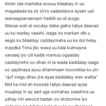
Amiin isla markiiba wuxuu bilaabay in uu
magaalada ka xir xirto xaaladduna aysan usii
wanaagsanaanayn haddii uu sii joogo.
Waxaa wali sii socday daba galka taliye daacad
uu ku waday xaashi, isaga oo markan dib u
eegis ku bilaabay caddaymaha uu ka dul helay
maydka Tima jilic waxa uu kala kulmayna
xanaaq iyo ciil kadib markuu ogaaday
caddaymihii oo dhan in la wada baddalay isaga
oo qaylinaya ayuu dhammaan kooxidiisa ku yiri
“qof inagu dhex jira ayaa baddalay wax walba”
Mid ka mid ah kooxda taliye daacad ayaa
muujisay in ay aad uga xuntahay xaashina uu
yahay nin awood badan oo sirdoonka iyo