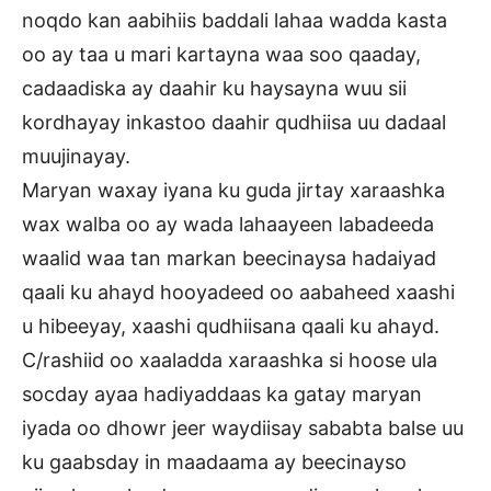
noqdo kan aabihiis baddali lahaa wadda kasta
oo ay taa u mari kartayna waa soo qaaday,
cadaadiska ay daahir ku haysayna wuu sii
kordhayay inkastoo daahir qudhiisa uu dadaal
muujinayay.
Maryan waxay iyana ku guda jirtay xaraashka
wax walba oo ay wada lahaayeen labadeeda
waalid waa tan markan beecinaysa hadaiyad
qaali ku ahayd hooyadeed oo aabaheed xaashi
u hibeeyay, xaashi qudhiisana qaali ku ahayd.
C/rashiid oo xaaladda xaraashka si hoose ula
socday ayaa hadiyaddaas ka gatay maryan
iyada oo dhowr jeer waydiisay sababta balse uu
ku gaabsday in maadaama ay beecinayso