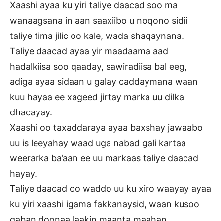
Xaashi ayaa ku yiri taliye daacad soo ma
wanaagsana in aan saaxiibo u noqono sidii
taliye tima jilic oo kale, wada shaqaynana.
Taliye daacad ayaa yir maadaama aad
hadalkiisa soo qaaday, sawiradiisa bal eeg,
adiga ayaa sidaan u galay caddaymana waan
kuu hayaa ee xageed jirtay marka uu dilka
dhacayay.
Xaashi oo taxaddaraya ayaa baxshay jawaabo
uu is leeyahay waad uga nabad gali kartaa
weerarka ba’aan ee uu markaas taliye daacad
hayay.
Taliye daacad oo waddo uu ku xiro waayay ayaa
ku yiri xaashi igama fakkanaysid, waan kusoo
qaban doonaa laakin maanta maahan.