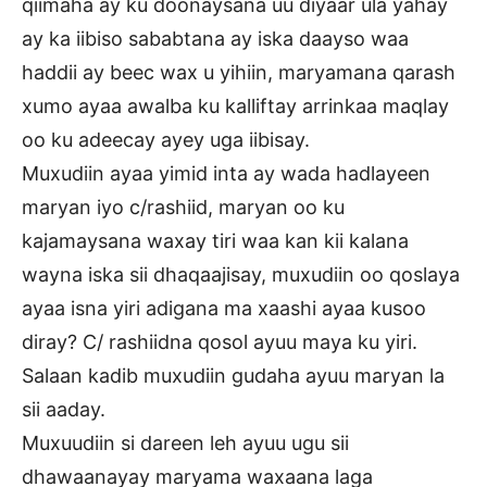
qiimaha ay ku doonaysana uu diyaar ula yahay
ay ka iibiso sababtana ay iska daayso waa
haddii ay beec wax u yihiin, maryamana qarash
xumo ayaa awalba ku kalliftay arrinkaa maqlay
oo ku adeecay ayey uga iibisay.
Muxudiin ayaa yimid inta ay wada hadlayeen
maryan iyo c/rashiid, maryan oo ku
kajamaysana waxay tiri waa kan kii kalana
wayna iska sii dhaqaajisay, muxudiin oo qoslaya
ayaa isna yiri adigana ma xaashi ayaa kusoo
diray? C/ rashiidna qosol ayuu maya ku yiri.
Salaan kadib muxudiin gudaha ayuu maryan la
sii aaday.
Muxuudiin si dareen leh ayuu ugu sii
dhawaanayay maryama waxaana laga