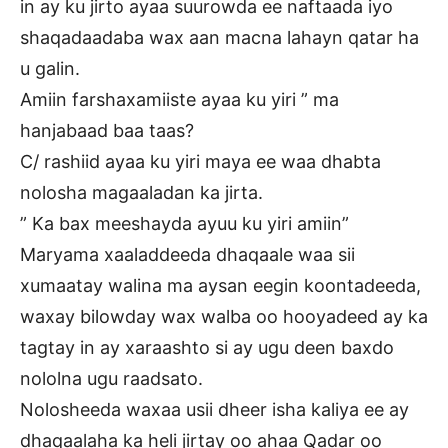
in ay ku jirto ayaa suurowda ee naftaada iyo
shaqadaadaba wax aan macna lahayn qatar ha
u galin.
Amiin farshaxamiiste ayaa ku yiri ” ma
hanjabaad baa taas?
C/ rashiid ayaa ku yiri maya ee waa dhabta
nolosha magaaladan ka jirta.
” Ka bax meeshayda ayuu ku yiri amiin”
Maryama xaaladdeeda dhaqaale waa sii
xumaatay walina ma aysan eegin koontadeeda,
waxay bilowday wax walba oo hooyadeed ay ka
tagtay in ay xaraashto si ay ugu deen baxdo
nololna ugu raadsato.
Nolosheeda waxaa usii dheer isha kaliya ee ay
dhaqaalaha ka heli jirtay oo ahaa Qadar oo