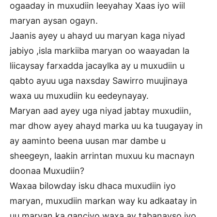
ogaaday in muxudiin leeyahay Xaas iyo wiil
maryan aysan ogayn.
Jaanis ayey u ahayd uu maryan kaga niyad
jabiyo ,isla markiiba maryan oo waayadan la
liicaysay farxadda jacaylka ay u muxudiin u
qabto ayuu uga naxsday Sawirro muujinaya
waxa uu muxudiin ku eedeynayay.
Maryan aad ayey uga niyad jabtay muxudiin,
mar dhow ayey ahayd marka uu ka tuugayay in
ay aaminto beena uusan mar dambe u
sheegeyn, laakin arrintan muxuu ku macnayn
doonaa Muxudiin?
Waxaa bilowday isku dhaca muxudiin iyo
maryan, muxudiin markan way ku adkaatay in
uu maryan ka qanciyo waxa ay tabanayso iyo