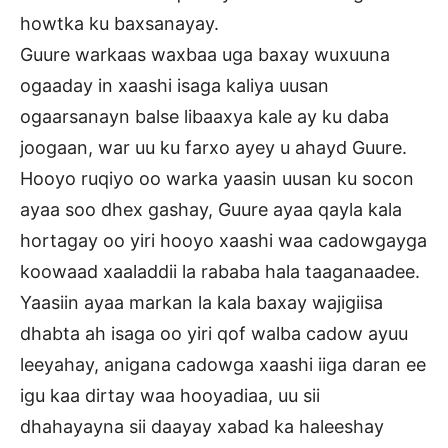
howtka ku baxsanayay.
Guure warkaas waxbaa uga baxay wuxuuna
ogaaday in xaashi isaga kaliya uusan
ogaarsanayn balse libaaxya kale ay ku daba
joogaan, war uu ku farxo ayey u ahayd Guure.
Hooyo ruqiyo oo warka yaasin uusan ku socon
ayaa soo dhex gashay, Guure ayaa qayla kala
hortagay oo yiri hooyo xaashi waa cadowgayga
koowaad xaaladdii la rababa hala taaganaadee.
Yaasiin ayaa markan la kala baxay wajigiisa
dhabta ah isaga oo yiri qof walba cadow ayuu
leeyahay, anigana cadowga xaashi iiga daran ee
igu kaa dirtay waa hooyadiaa, uu sii
dhahayayna sii daayay xabad ka haleeshay