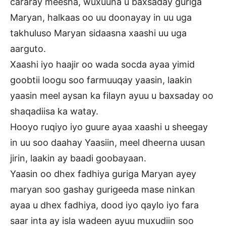
cararay meesha, wuxuuna u baxsaday guriga
Maryan, halkaas oo uu doonayay in uu uga
takhuluso Maryan sidaasna xaashi uu uga
aarguto.
Xaashi iyo haajir oo wada socda ayaa yimid
goobtii loogu soo farmuuqay yaasin, laakin
yaasin meel aysan ka filayn ayuu u baxsaday oo
shaqadiisa ka watay.
Hooyo ruqiyo iyo guure ayaa xaashi u sheegay
in uu soo daahay Yaasiin, meel dheerna uusan
jirin, laakin ay baadi goobayaan.
Yaasin oo dhex fadhiya guriga Maryan ayey
maryan soo gashay gurigeeda mase ninkan
ayaa u dhex fadhiya, dood iyo qaylo iyo fara
saar inta ay isla wadeen ayuu muxudiin soo