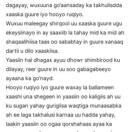
dagayay, wuxuuna go’aansaday ka takhulisdda
xaaska guure iyo hooyo ruqiyo.
Wuxuu maleegay shirqool uu xaaska guure ugu
ekeysiinayo in ay saaxiib la tahay mid ka mid ah
shaqaalihiisa taas oo sababtay in guure xanaaq
dartii u dilo xaaskiisa.
Yaasiin hal dhagax ayuu dhowr shimbirood ku
dilayay, reer guure in uu soo gabagabeeyo
ayaana ka go’nayd.
Hooyo ruqiyo iyo guure waxay la ballameen
xaashi una shegeen in yaasiin oo kaligiis ah uu
ku sugan yahay gurigiisa waqtiga munaasabka
ah ee laga takhalusi karnaa uu hadda yahay,
laakin yaasiin oo ogaa qorshahaas ayaa ka