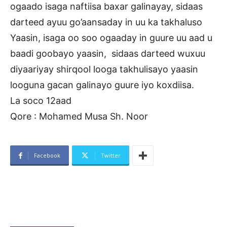
ogaado isaga naftiisa baxar galinayay, sidaas
darteed ayuu go’aansaday in uu ka takhaluso
Yaasin, isaga oo soo ogaaday in guure uu aad u
baadi goobayo yaasin, sidaas darteed wuxuu
diyaariyay shirqool looga takhulisayo yaasin
looguna gacan galinayo guure iyo koxdiisa.
La soco 12aad
Qore : Mohamed Musa Sh. Noor
Facebook
Twitter