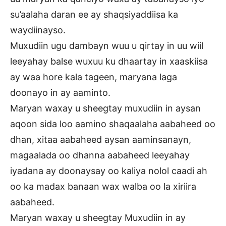
su’aalaha daran ee ay shaqsiyaddiisa ka
waydiinayso.
Muxudiin ugu dambayn wuu u qirtay in uu wiil
leeyahay balse wuxuu ku dhaartay in xaaskiisa
ay waa hore kala tageen, maryana laga
doonayo in ay aaminto.
Maryan waxay u sheegtay muxudiin in aysan
aqoon sida loo aamino shaqaalaha aabaheed oo
dhan, xitaa aabaheed aysan aaminsanayn,
magaalada oo dhanna aabaheed leeyahay
iyadana ay doonaysay oo kaliya nolol caadi ah
oo ka madax banaan wax walba oo la xiriira
aabaheed.
Maryan waxay u sheegtay Muxudiin in ay