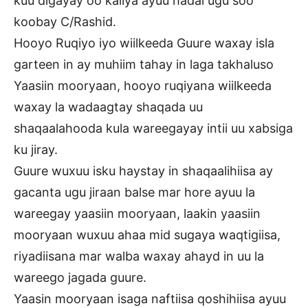
kuu digayay oo kaliya ayuu hadal ugu soo
koobay C/Rashid.
Hooyo Ruqiyo iyo wiilkeeda Guure waxay isla
garteen in ay muhiim tahay in laga takhaluso
Yaasiin mooryaan, hooyo ruqiyana wiilkeeda
waxay la wadaagtay shaqada uu
shaqaalahooda kula wareegayay intii uu xabsiga
ku jiray.
Guure wuxuu isku haystay in shaqaalihiisa ay
gacanta ugu jiraan balse mar hore ayuu la
wareegay yaasiin mooryaan, laakin yaasiin
mooryaan wuxuu ahaa mid sugaya waqtigiisa,
riyadiisana mar walba waxay ahayd in uu la
wareego jagada guure.
Yaasin mooryaan isaga naftiisa qoshihiisa ayuu