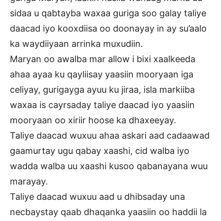
sidaa u qabtayba waxaa guriga soo galay taliye
daacad iyo kooxdiisa oo doonayay in ay su’aalo
ka waydiiyaan arrinka muxudiin.
Maryan oo awalba mar allow i bixi xaalkeeda
ahaa ayaa ku qayliisay yaasiin mooryaan iga
celiyay, gurigayga ayuu ku jiraa, isla markiiba
waxaa is cayrsaday taliye daacad iyo yaasiin
mooryaan oo xiriir hoose ka dhaxeeyay.
Taliye daacad wuxuu ahaa askari aad cadaawad
gaamurtay ugu qabay xaashi, cid walba iyo
wadda walba uu xaashi kusoo qabanayana wuu
marayay.
Taliye daacad wuxuu aad u dhibsaday una
necbaystay qaab dhaqanka yaasiin oo haddii la