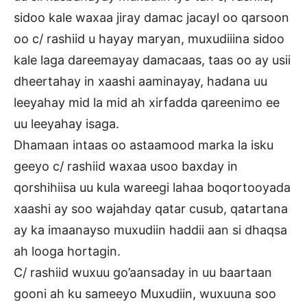
sidoo kale waxaa jiray damac jacayl oo qarsoon
oo c/ rashiid u hayay maryan, muxudiiina sidoo
kale laga dareemayay damacaas, taas oo ay usii
dheertahay in xaashi aaminayay, hadana uu
leeyahay mid la mid ah xirfadda qareenimo ee
uu leeyahay isaga.
Dhamaan intaas oo astaamood marka la isku
geeyo c/ rashiid waxaa usoo baxday in
qorshihiisa uu kula wareegi lahaa boqortooyada
xaashi ay soo wajahday qatar cusub, qatartana
ay ka imaanayso muxudiin haddii aan si dhaqsa
ah looga hortagin.
C/ rashiid wuxuu go’aansaday in uu baartaan
gooni ah ku sameeyo Muxudiin, wuxuuna soo