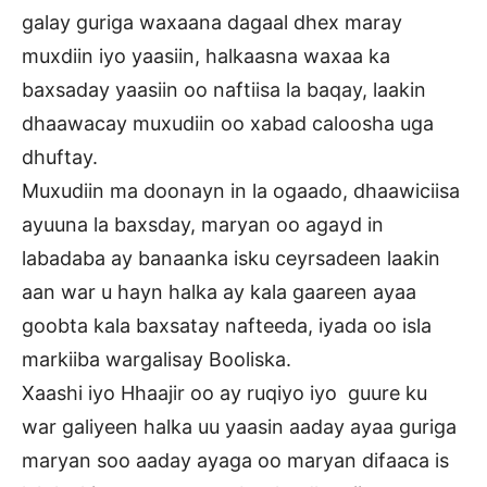
galay guriga waxaana dagaal dhex maray
muxdiin iyo yaasiin, halkaasna waxaa ka
baxsaday yaasiin oo naftiisa la baqay, laakin
dhaawacay muxudiin oo xabad caloosha uga
dhuftay.
Muxudiin ma doonayn in la ogaado, dhaawiciisa
ayuuna la baxsday, maryan oo agayd in
labadaba ay banaanka isku ceyrsadeen laakin
aan war u hayn halka ay kala gaareen ayaa
goobta kala baxsatay nafteeda, iyada oo isla
markiiba wargalisay Booliska.
Xaashi iyo Hhaajir oo ay ruqiyo iyo guure ku
war galiyeen halka uu yaasin aaday ayaa guriga
maryan soo aaday ayaga oo maryan difaaca is