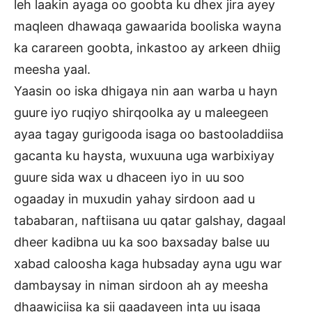
leh laakin ayaga oo goobta ku dhex jira ayey
maqleen dhawaqa gawaarida booliska wayna
ka carareen goobta, inkastoo ay arkeen dhiig
meesha yaal.
Yaasin oo iska dhigaya nin aan warba u hayn
guure iyo ruqiyo shirqoolka ay u maleegeen
ayaa tagay gurigooda isaga oo bastooladdiisa
gacanta ku haysta, wuxuuna uga warbixiyay
guure sida wax u dhaceen iyo in uu soo
ogaaday in muxudin yahay sirdoon aad u
tababaran, naftiisana uu qatar galshay, dagaal
dheer kadibna uu ka soo baxsaday balse uu
xabad caloosha kaga hubsaday ayna ugu war
dambaysay in niman sirdoon ah ay meesha
dhaawiciisa ka sii qaadayeen inta uu isaga