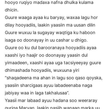
hooyo ruqiyo madaxa nafna dhulka kulama
dhicin.
Guure waaga ayaa ku baryay, waxaa lagu hor
dilay hooyadiis, laakin yaasiin ma uusan dilin
Guure wuxuu la sugayay waqtiga ku haboon
isaga oo doonayay in uu cashar u dhigo.
Guure oo ku dul barooranaya hooyadiis ayaa
xaashi iyo haajir oo doonayay yaasin dul
yimaadeen, xaashi ayaa uga tacsiyeeyay guure
dhimashada hooyadiis, wuxuuna yiri
“shaqadeena ma ahan in lagu soo qaso qoyska,
yaasiin sharcigaas ayuu labadeenaba naga
jabiyay waa in laga takhalusaa”.
Yaasii mar labaad ayuu hadana soo weeraray
guriga Maryan, laakin nasiib wanaag marka uu