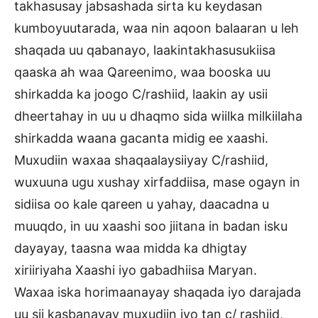
takhasusay jabsashada sirta ku keydasan
kumboyuutarada, waa nin aqoon balaaran u leh
shaqada uu qabanayo, laakintakhasusukiisa
qaaska ah waa Qareenimo, waa booska uu
shirkadda ka joogo C/rashiid, laakin ay usii
dheertahay in uu u dhaqmo sida wiilka milkiilaha
shirkadda waana gacanta midig ee xaashi.
Muxudiin waxaa shaqaalaysiiyay C/rashiid,
wuxuuna ugu xushay xirfaddiisa, mase ogayn in
sidiisa oo kale qareen u yahay, daacadna u
muuqdo, in uu xaashi soo jiitana in badan isku
dayayay, taasna waa midda ka dhigtay
xiriiriyaha Xaashi iyo gabadhiisa Maryan.
Waxaa iska horimaanayay shaqada iyo darajada
uu sii kasbanayay muxudiin iyo tan c/ rashiid,