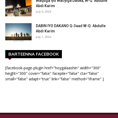
Waqtiga iyo Wacyiga Dadka, W-Q: Abdulle
Abdi Karim
July 6, 2026
DABIN IYO DAKANO Q-3aad W-Q: Abdulle
Abdi Karim
July 1, 2026
BARTEENNA FACEBOOK
[facebook-page-plugin href="hoygalaashin" width="300"
height="300" cover="false" facepile="false" cta="false"
small="false" adapt="true" link="false" method="iframe" ]