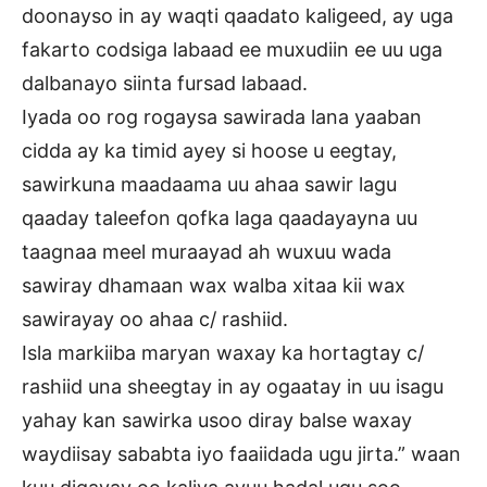
doonayso in ay waqti qaadato kaligeed, ay uga
fakarto codsiga labaad ee muxudiin ee uu uga
dalbanayo siinta fursad labaad.
Iyada oo rog rogaysa sawirada lana yaaban
cidda ay ka timid ayey si hoose u eegtay,
sawirkuna maadaama uu ahaa sawir lagu
qaaday taleefon qofka laga qaadayayna uu
taagnaa meel muraayad ah wuxuu wada
sawiray dhamaan wax walba xitaa kii wax
sawirayay oo ahaa c/ rashiid.
Isla markiiba maryan waxay ka hortagtay c/
rashiid una sheegtay in ay ogaatay in uu isagu
yahay kan sawirka usoo diray balse waxay
waydiisay sababta iyo faaiidada ugu jirta.” waan