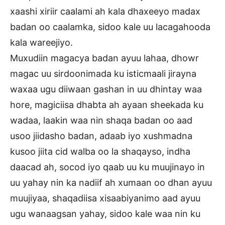
xaashi xiriir caalami ah kala dhaxeeyo madax
badan oo caalamka, sidoo kale uu lacagahooda
kala wareejiyo.
Muxudiin magacya badan ayuu lahaa, dhowr
magac uu sirdoonimada ku isticmaali jirayna
waxaa ugu diiwaan gashan in uu dhintay waa
hore, magiciisa dhabta ah ayaan sheekada ku
wadaa, laakin waa nin shaqa badan oo aad
usoo jiidasho badan, adaab iyo xushmadna
kusoo jiita cid walba oo la shaqayso, indha
daacad ah, socod iyo qaab uu ku muujinayo in
uu yahay nin ka nadiif ah xumaan oo dhan ayuu
muujiyaa, shaqadiisa xisaabiyanimo aad ayuu
ugu wanaagsan yahay, sidoo kale waa nin ku