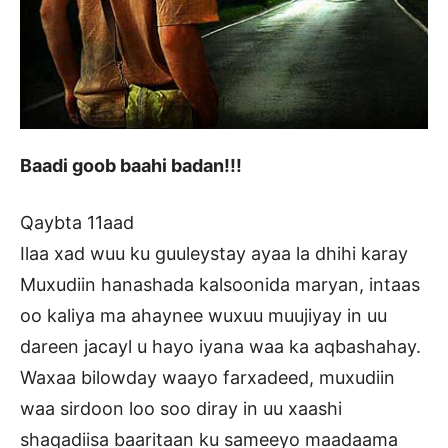
Baadi goob baahi badan!!!
Qaybta 11aad
Ilaa xad wuu ku guuleystay ayaa la dhihi karay
Muxudiin hanashada kalsoonida maryan, intaas
oo kaliya ma ahaynee wuxuu muujiyay in uu
dareen jacayl u hayo iyana waa ka aqbashahay.
Waxaa bilowday waayo farxadeed, muxudiin
waa sirdoon loo soo diray in uu xaashi
shaqadiisa baaritaan ku sameeyo maadaama