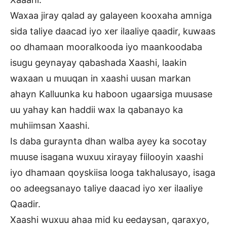
Waxaa jiray qalad ay galayeen kooxaha amniga
sida taliye daacad iyo xer ilaaliye qaadir, kuwaas
oo dhamaan mooralkooda iyo maankoodaba
isugu geynayay qabashada Xaashi, laakin
waxaan u muuqan in xaashi uusan markan
ahayn Kalluunka ku haboon ugaarsiga muusase
uu yahay kan haddii wax la qabanayo ka
muhiimsan Xaashi.
Is daba guraynta dhan walba ayey ka socotay
muuse isagana wuxuu xirayay fiilooyin xaashi
iyo dhamaan qoyskiisa looga takhalusayo, isaga
oo adeegsanayo taliye daacad iyo xer ilaaliye
Qaadir.
Xaashi wuxuu ahaa mid ku eedaysan, qaraxyo,