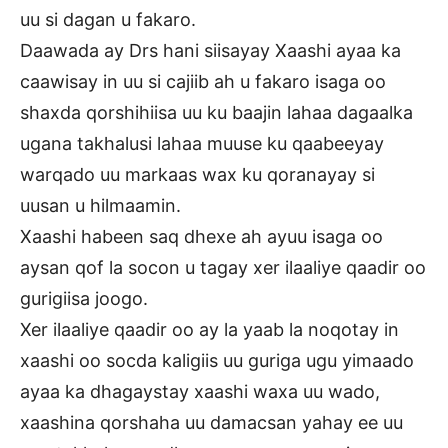
uu si dagan u fakaro.
Daawada ay Drs hani siisayay Xaashi ayaa ka
caawisay in uu si cajiib ah u fakaro isaga oo
shaxda qorshihiisa uu ku baajin lahaa dagaalka
ugana takhalusi lahaa muuse ku qaabeeyay
warqado uu markaas wax ku qoranayay si
uusan u hilmaamin.
Xaashi habeen saq dhexe ah ayuu isaga oo
aysan qof la socon u tagay xer ilaaliye qaadir oo
gurigiisa joogo.
Xer ilaaliye qaadir oo ay la yaab la noqotay in
xaashi oo socda kaligiis uu guriga ugu yimaado
ayaa ka dhagaystay xaashi waxa uu wado,
xaashina qorshaha uu damacsan yahay ee uu