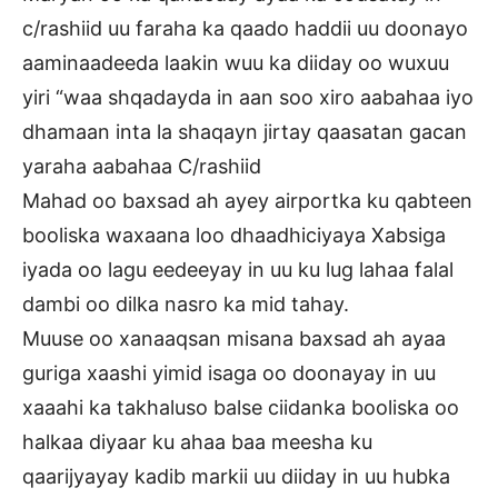
c/rashiid uu faraha ka qaado haddii uu doonayo
aaminaadeeda laakin wuu ka diiday oo wuxuu
yiri “waa shqadayda in aan soo xiro aabahaa iyo
dhamaan inta la shaqayn jirtay qaasatan gacan
yaraha aabahaa C/rashiid
Mahad oo baxsad ah ayey airportka ku qabteen
booliska waxaana loo dhaadhiciyaya Xabsiga
iyada oo lagu eedeeyay in uu ku lug lahaa falal
dambi oo dilka nasro ka mid tahay.
Muuse oo xanaaqsan misana baxsad ah ayaa
guriga xaashi yimid isaga oo doonayay in uu
xaaahi ka takhaluso balse ciidanka booliska oo
halkaa diyaar ku ahaa baa meesha ku
qaarijyayay kadib markii uu diiday in uu hubka