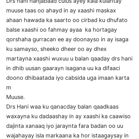
Drs hani hanjabaad culus ayey kala kulantay
muuse taas oo ahayd in ay xaashi maskax
ahaan hawada ka saarto oo cirbad ku dhufato
balse xaashi oo fahmay ayaa ka hortagay
qorshaha gurracan ee ay doonayso in ay isaga
ku samayso, sheeko dheer oo ay dhex
martayna xaashi wuxuu u balan qaaday drs hani
in dhib uusan gaarayn isagana uu ka difaaci
doono dhibaatada iyo cabsida uga imaan karta
m
Muuse.
Drs Hani waa ku qanacday balan qaadkaas
waxayna ku dadaashay in ay xaashi ka caawiso
dajinta xanaaq iyo jaraynta fara badan oo uu
wajahayay isla markaana ka hor istaagaysay in