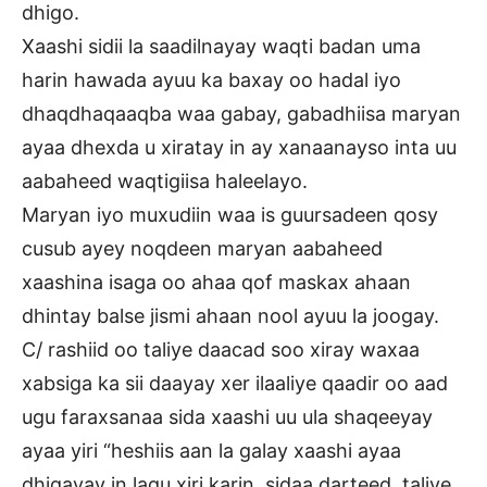
dhigo.
Xaashi sidii la saadilnayay waqti badan uma
harin hawada ayuu ka baxay oo hadal iyo
dhaqdhaqaaqba waa gabay, gabadhiisa maryan
ayaa dhexda u xiratay in ay xanaanayso inta uu
aabaheed waqtigiisa haleelayo.
Maryan iyo muxudiin waa is guursadeen qosy
cusub ayey noqdeen maryan aabaheed
xaashina isaga oo ahaa qof maskax ahaan
dhintay balse jismi ahaan nool ayuu la joogay.
C/ rashiid oo taliye daacad soo xiray waxaa
xabsiga ka sii daayay xer ilaaliye qaadir oo aad
ugu faraxsanaa sida xaashi uu ula shaqeeyay
ayaa yiri “heshiis aan la galay xaashi ayaa
dhigayay in lagu xiri karin, sidaa darteed, taliye