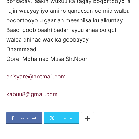
oofsaday, laakin wuxuu ka tagay boqortooyo la
rujin waayay iyo amiiro qanacsan oo mid walba
boqortooyo u gaar ah meeshiisa ku alkuntay.
Baadi goob baahi badan ayuu ahaa oo qof
walba dhinac wax ka goobayay
Dhammaad
Qore: Mohamed Musa Sh.Noor
ekisyare@hotmail.com
xabuu8@gmail.com
Facebook
Twitter