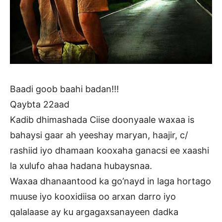
Baadi goob baahi badan!!!
Qaybta 22aad
Kadib dhimashada Ciise doonyaale waxaa is
bahaysi gaar ah yeeshay maryan, haajir, c/
rashiid iyo dhamaan kooxaha ganacsi ee xaashi
la xulufo ahaa hadana hubaysnaa.
Waxaa dhanaantood ka go’nayd in laga hortago
muuse iyo kooxidiisa oo arxan darro iyo
qalalaase ay ku argagaxsanayeen dadka