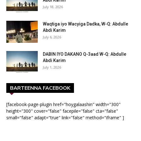
Abdi Karim
July 18, 2026
Waqtiga iyo Wacyiga Dadka, W-Q: Abdulle
Abdi Karim
July 6, 2026
DABIN IYO DAKANO Q-3aad W-Q: Abdulle
Abdi Karim
July 1, 2026
BARTEENNA FACEBOOK
[facebook-page-plugin href="hoygalaashin" width="300"
height="300" cover="false" facepile="false" cta="false"
small="false" adapt="true" link="false" method="iframe" ]