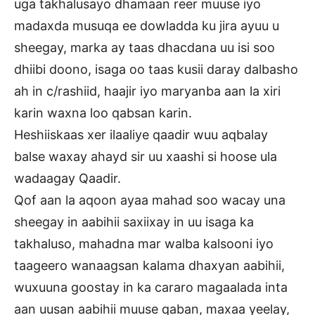
uga takhalusayo dhamaan reer muuse iyo
madaxda musuqa ee dowladda ku jira ayuu u
sheegay, marka ay taas dhacdana uu isi soo
dhiibi doono, isaga oo taas kusii daray dalbasho
ah in c/rashiid, haajir iyo maryanba aan la xiri
karin waxna loo qabsan karin.
Heshiiskaas xer ilaaliye qaadir wuu aqbalay
balse waxay ahayd sir uu xaashi si hoose ula
wadaagay Qaadir.
Qof aan la aqoon ayaa mahad soo wacay una
sheegay in aabihii saxiixay in uu isaga ka
takhaluso, mahadna mar walba kalsooni iyo
taageero wanaagsan kalama dhaxyan aabihii,
wuxuuna goostay in ka cararo magaalada inta
aan uusan aabihii muuse qaban, maxaa yeelay,