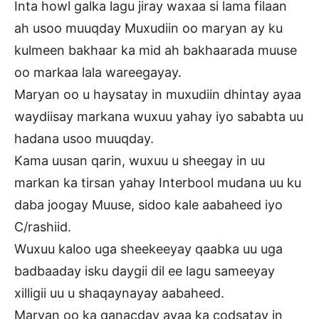
Inta howl galka lagu jiray waxaa si lama filaan
ah usoo muuqday Muxudiin oo maryan ay ku
kulmeen bakhaar ka mid ah bakhaarada muuse
oo markaa lala wareegayay.
Maryan oo u haysatay in muxudiin dhintay ayaa
waydiisay markana wuxuu yahay iyo sababta uu
hadana usoo muuqday.
Kama uusan qarin, wuxuu u sheegay in uu
markan ka tirsan yahay Interbool mudana uu ku
daba joogay Muuse, sidoo kale aabaheed iyo
C/rashiid.
Wuxuu kaloo uga sheekeeyay qaabka uu uga
badbaaday isku daygii dil ee lagu sameeyay
xilligii uu u shaqaynayay aabaheed.
Maryan oo ka qanacday ayaa ka codsatay in