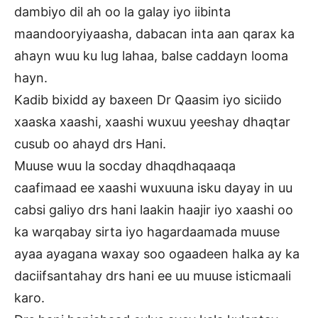
dambiyo dil ah oo la galay iyo iibinta
maandooryiyaasha, dabacan inta aan qarax ka
ahayn wuu ku lug lahaa, balse caddayn looma
hayn.
Kadib bixidd ay baxeen Dr Qaasim iyo siciido
xaaska xaashi, xaashi wuxuu yeeshay dhaqtar
cusub oo ahayd drs Hani.
Muuse wuu la socday dhaqdhaqaaqa
caafimaad ee xaashi wuxuuna isku dayay in uu
cabsi galiyo drs hani laakin haajir iyo xaashi oo
ka warqabay sirta iyo hagardaamada muuse
ayaa ayagana waxay soo ogaadeen halka ay ka
daciifsantahay drs hani ee uu muuse isticmaali
karo.