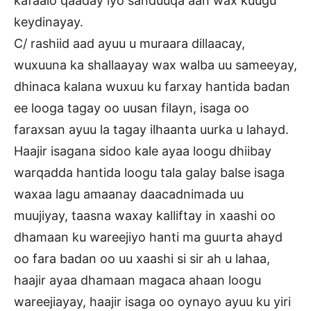
kafaalo qaaday iyo sanduuqa aan wax kuugu
keydinayay.
C/ rashiid aad ayuu u muraara dillaacay,
wuxuuna ka shallaayay wax walba uu sameeyay,
dhinaca kalana wuxuu ku farxay hantida badan
ee looga tagay oo uusan filayn, isaga oo
faraxsan ayuu la tagay ilhaanta uurka u lahayd.
Haajir isagana sidoo kale ayaa loogu dhiibay
warqadda hantida loogu tala galay balse isaga
waxaa lagu amaanay daacadnimada uu
muujiyay, taasna waxay kalliftay in xaashi oo
dhamaan ku wareejiyo hanti ma guurta ahayd
oo fara badan oo uu xaashi si sir ah u lahaa,
haajir ayaa dhamaan magaca ahaan loogu
wareejiayay, haajir isaga oo oynayo ayuu ku yiri