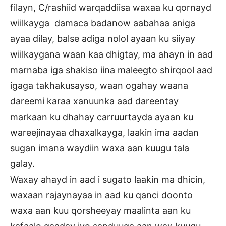
filayn, C/rashiid warqaddiisa waxaa ku qornayd
wiilkayga damaca badanow aabahaa aniga
ayaa dilay, balse adiga nolol ayaan ku siiyay
wiilkaygana waan kaa dhigtay, ma ahayn in aad
marnaba iga shakiso iina maleegto shirqool aad
igaga takhakusayso, waan ogahay waana
dareemi karaa xanuunka aad dareentay
markaan ku dhahay carruurtayda ayaan ku
wareejinayaa dhaxalkayga, laakin ima aadan
sugan imana waydiin waxa aan kuugu tala
galay.
Waxay ahayd in aad i sugato laakin ma dhicin,
waxaan rajaynayaa in aad ku qanci doonto
waxa aan kuu qorsheeyay maalinta aan ku