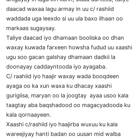
daacad waxaa lagu armay in uu c/ rashiid
waddada uga leexdo si uu ula baxo ilhaan oo
markaas sugaysay.
Taliye daacad iyo dhamaan booliska oo dhan
waxay kuwada farxeen howsha fudud uu xaashi
ugu soo gacan galshay dhamaan dadkii la
doonayay caddayntooda iyo ayagaba.
C/ raahiid iyo haajir waxay wada booqdeen
ayaga oo ka xun waxa ku dhacay xaashi
gurigiisa, maryan oo la joogtay ayaa usoo kala
taagtay aba baqshadood oo magacyadooda ku
kala qornaayeen.
Xaashi c/rashiid iyo haajirba wuxuu ku kala
wareejiyay hanti badan oo uusan mid walba