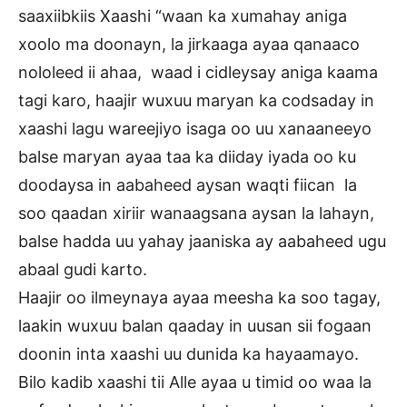
saaxiibkiis Xaashi “waan ka xumahay aniga
xoolo ma doonayn, la jirkaaga ayaa qanaaco
nololeed ii ahaa, waad i cidleysay aniga kaama
tagi karo, haajir wuxuu maryan ka codsaday in
xaashi lagu wareejiyo isaga oo uu xanaaneeyo
balse maryan ayaa taa ka diiday iyada oo ku
doodaysa in aabaheed aysan waqti fiican la
soo qaadan xiriir wanaagsana aysan la lahayn,
balse hadda uu yahay jaaniska ay aabaheed ugu
abaal gudi karto.
Haajir oo ilmeynaya ayaa meesha ka soo tagay,
laakin wuxuu balan qaaday in uusan sii fogaan
doonin inta xaashi uu dunida ka hayaamayo.
Bilo kadib xaashi tii Alle ayaa u timid oo waa la