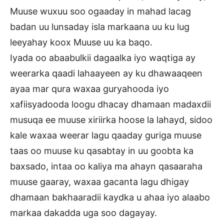
Muuse wuxuu soo ogaaday in mahad lacag
badan uu lunsaday isla markaana uu ku lug
leeyahay koox Muuse uu ka baqo.
Iyada oo abaabulkii dagaalka iyo waqtiga ay
weerarka qaadi lahaayeen ay ku dhawaaqeen
ayaa mar qura waxaa guryahooda iyo
xafiisyadooda loogu dhacay dhamaan madaxdii
musuqa ee muuse xiriirka hoose la lahayd, sidoo
kale waxaa weerar lagu qaaday guriga muuse
taas oo muuse ku qasabtay in uu goobta ka
baxsado, intaa oo kaliya ma ahayn qasaaraha
muuse gaaray, waxaa gacanta lagu dhigay
dhamaan bakhaaradii kaydka u ahaa iyo alaabo
markaa dakadda uga soo dagayay.