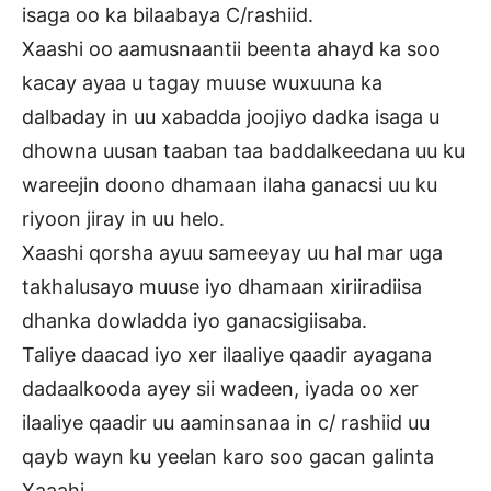
isaga oo ka bilaabaya C/rashiid.
Xaashi oo aamusnaantii beenta ahayd ka soo
kacay ayaa u tagay muuse wuxuuna ka
dalbaday in uu xabadda joojiyo dadka isaga u
dhowna uusan taaban taa baddalkeedana uu ku
wareejin doono dhamaan ilaha ganacsi uu ku
riyoon jiray in uu helo.
Xaashi qorsha ayuu sameeyay uu hal mar uga
takhalusayo muuse iyo dhamaan xiriiradiisa
dhanka dowladda iyo ganacsigiisaba.
Taliye daacad iyo xer ilaaliye qaadir ayagana
dadaalkooda ayey sii wadeen, iyada oo xer
ilaaliye qaadir uu aaminsanaa in c/ rashiid uu
qayb wayn ku yeelan karo soo gacan galinta
Xaaahi.