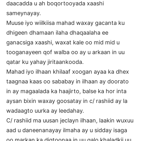
daacadda u ah boqortooyada xaashi
sameynayay.
Muuse iyo wiilkiisa mahad waxay gacanta ku
dhigeen dhamaan ilaha dhaqaalaha ee
ganacsiga xaashi, waxat kale oo mid mid u
tooganayeen qof walba oo ay u arkaan in uu
qatar ku yahay jiritaankooda.
Mahad iyo ilhaan khilaaf xoogan ayaa ka dhex
taagnaa kaas oo sababay in ilhaan ay doorato
in ay magaalada ka haajirto, balse ka hor inta
aysan bixin waxay goosatay in c/ rashiid ay la
wadaagto uurka ay leedahay.
C/ rashiid ma uusan jeclayn ilhaan, laakin wuxuu
aad u daneenanayay ilmaha ay u sidday isaga
oo markan ka digtoonaa in uu galo khaladkii uu