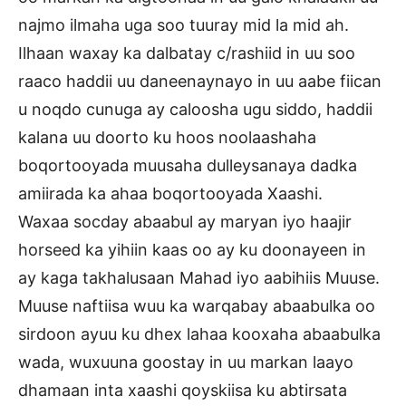
najmo ilmaha uga soo tuuray mid la mid ah.
Ilhaan waxay ka dalbatay c/rashiid in uu soo
raaco haddii uu daneenaynayo in uu aabe fiican
u noqdo cunuga ay caloosha ugu siddo, haddii
kalana uu doorto ku hoos noolaashaha
boqortooyada muusaha dulleysanaya dadka
amiirada ka ahaa boqortooyada Xaashi.
Waxaa socday abaabul ay maryan iyo haajir
horseed ka yihiin kaas oo ay ku doonayeen in
ay kaga takhalusaan Mahad iyo aabihiis Muuse.
Muuse naftiisa wuu ka warqabay abaabulka oo
sirdoon ayuu ku dhex lahaa kooxaha abaabulka
wada, wuxuuna goostay in uu markan laayo
dhamaan inta xaashi qoyskiisa ku abtirsata