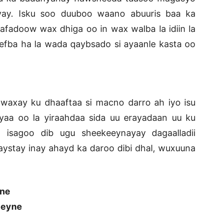
iyay. Isku soo duuboo waano abuuris baa ka
adoow wax dhiga oo in wax walba la idiin la
eefba ha la wada qaybsado si ayaanle kasta oo
 waxay ku dhaaftaa si macno darro ah iyo isu
ayaa oo la yiraahdaa sida uu erayadaan uu ku
 isagoo dib ugu sheekeeynayay dagaalladii
haystay inay ahayd ka daroo dibi dhal, wuxuuna
ane
eeyne