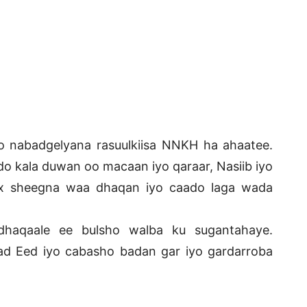
o nabadgelyana rasuulkiisa NNKH ha ahaatee.
o kala duwan oo macaan iyo qaraar, Nasiib iyo
 wax sheegna waa dhaqan iyo caado laga wada
dhaqaale ee bulsho walba ku sugantahaye.
ad Eed iyo cabasho badan gar iyo gardarroba