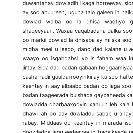
duwantahay dowladihii kaga horreeyay, sida
ay soo abuureen, uguna talo galeen in hal
dowlad walba oo la dhisa waqtiyo g
shaqeeyaan. Waxaa caqabadaha dalka soo m
oo markii dowlad la dhisaba ay miiska soo 
midba meel u jeedo, dano dad kalane u ad
waayo oo isqabqabsi iyo is faham waa k
jirtay. Sida dad badan qabaan hoggaamiyaa
casharradii guuldarrooyinkii ay ku soo haf
keentay in aay albaabo badan oo laga soo w
badan taageerada bulshada qaybaheeda ka
dowladda dharbaaxooyin xanuun leh kala 
dhawr ah oo aay dowladdu sabab u ahayd 
rabay. Middaas oo keentay in marada isu 
doowladda lagu eedeeyaa in hadalkeeda 