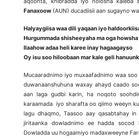
aqoonta, khibradda iyo nolosha kaleba
Fanaxoow
(AUN) ducadiisii aan sugayno wal
Halyaygiisa waa dili yaqaan iyo haldoorkiis
Hurgummada shisheeyaha ma oga howsha 
Ilaahow adaa heli karee inay hagaagayso
Oy isu soo hiloobaan mar kale geli hanuun
Mucaaradnimo iyo muxaafadnimo waa soo jirt
duwanaanshuhuna waxay ahayd caado soo j
aan laga gudbi karin, ha noqoto soohdi
karaamada iyo sharafta oo qiimo weeyn ku 
lagu dhaqmo, Taasoo aay qasabtahay in 
jiritaanka dowladnimo ee hadda socod 
Dowladda uu hogaamiyo madaxweeyne Farm