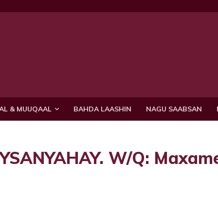
AL & MUUQAAL
BAHDA LAASHIN
NAGU SAABSAN
YSANYAHAY. W/Q: Maxam