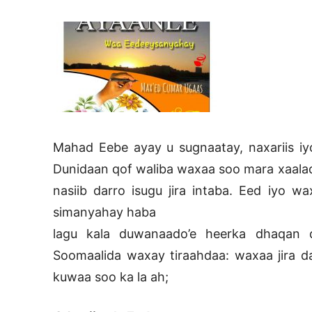
Mahad Eebe ayay u sugnaatay, naxariis iy
Dunidaan qof waliba waxaa soo mara xaalad
nasiib darro isugu jira intaba. Eed iyo
simanyahay haba
lagu kala duwanaado’e heerka dhaqan 
Soomaalida waxay tiraahdaa: waxaa jira d
kuwaa soo ka la ah;