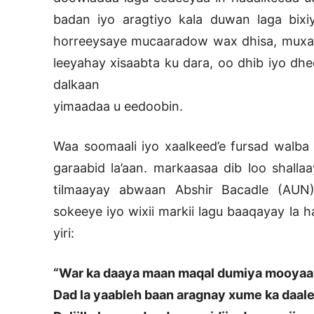
badan iyo aragtiyo kala duwan laga bix
horreeysaye mucaaradow wax dhisa, muxaaf
leeyahay xisaabta ku dara, oo dhib iyo dh
dalkaan
yimaadaa u eedoobin.
Waa soomaali iyo xaalkeed’e fursad walba
garaabid la’aan. markaasaa dib loo shalla
tilmaayay abwaan Abshir Bacadle (AUN)
sokeeye iyo wixii markii lagu baaqayay la 
yiri:
“War ka daaya maan maqal dumiya mooya
Dad la yaableh baan aragnay xume ka daal