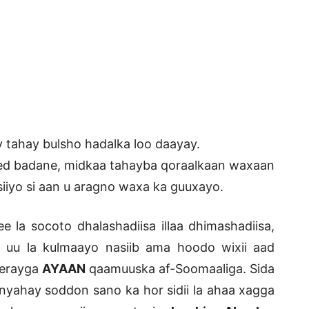
y tahay bulsho hadalka loo daayay.
 eed badane, midkaa tahayba qoraalkaan waxaan
 siiyo si aan u aragno waxa ka guuxayo.
la socoto dhalashadiisa illaa dhimashadiisa,
u la kulmaayo nasiib ama hoodo wixii aad
 erayga
AYAAN
qaamuuska af-Soomaaliga. Sida
yahay soddon sano ka hor sidii la ahaa xagga