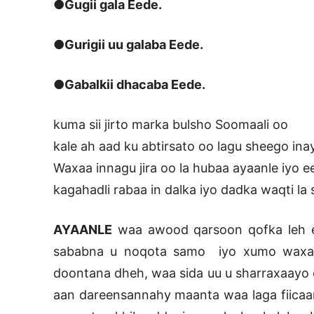
●Gugii gala Eede.
●Gurigii uu galaba Eede.
●Gabalkii dhacaba Eede.
kuma sii jirto marka bulsho Soomaali oo
kale ah aad ku abtirsato oo lagu sheego ina
Waxaa innagu jira oo la hubaa ayaanle iyo
kagahadli rabaa in dalka iyo dadka waqti la
AYAANLE
waa awood qarsoon qofka leh ee 
sababna u noqota samo iyo xumo waxa u
doontana dheh, waa sida uu u sharraxaayo
aan dareensannahy maanta waa laga fiicaan