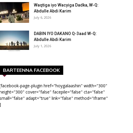
Waqtiga iyo Wacyiga Dadka, W-Q:
Abdulle Abdi Karim
July 6, 2026
DABIN IYO DAKANO Q-3aad W-Q:
Abdulle Abdi Karim
July 1, 2026
BARTEENNA FACEBOOK
[facebook-page-plugin href="hoygalaashin" width="300"
height="300" cover="false" facepile="false" cta="false"
small="false" adapt="true" link="false" method="iframe"
]