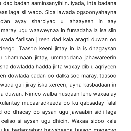
 dad badan aaminsanyihiin. iyada, inta badana
kaas laga sii wado. Sida lawada ogsoonyahayna
o’an ayay sharciyad u lahaayeen in aay
aray ugu waaweynaa in fursadaha la isa siin
wada fariisan jireen dad kala aragti duwan oo
eego. Taasoo keeni jirtay in la is dhagaysan
u dhammaan jirtay, ummaddana jahawareerin
sha dowladda hadda jirta waxay dib u aqriyeen
teen dowlada badan oo dalka soo maray, taasoo
ada gali jiray iska xereen, ayna kasbadaan in
la duwan. Nimco walba nusqaan lehe waxaa ay
kulantay mucaaradkeeda oo ku qabsaday falal
oo dhacay oo aysan ugu jawaabin sidii laga
celiso si aysan ugu dhicin. Waxaa sidoo kale
uu ka badanyahay hawsheeda taasoo magacyo