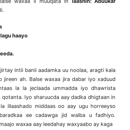
 balse waxaa ii muuqata in
laashin: Abuukar
i.
a
lagu haayo
keeda.
ay intii banii aadamka uu noolaa, aragti kala
ireen ah. Balse waxaa jira dabar iyo xaduud
ntaas la la jeclaada ummadda iyo dhawrista
qotanta. Iyo sharuucda aay dadka dhigtaan in
la illaashado middaas oo aay ugu horreeyso
baradkaa ee cadawga jid walba u fadhiyo.
aajo waxaa aay leedahay waxyaabo ay kaga