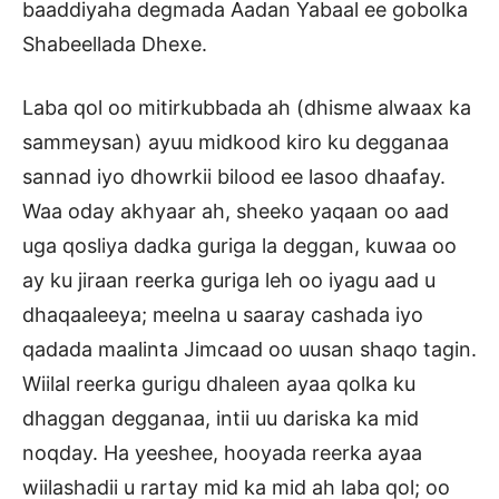
baaddiyaha degmada Aadan Yabaal ee gobolka
Shabeellada Dhexe.
Laba qol oo mitirkubbada ah (dhisme alwaax ka
sammeysan) ayuu midkood kiro ku degganaa
sannad iyo dhowrkii bilood ee lasoo dhaafay.
Waa oday akhyaar ah, sheeko yaqaan oo aad
uga qosliya dadka guriga la deggan, kuwaa oo
ay ku jiraan reerka guriga leh oo iyagu aad u
dhaqaaleeya; meelna u saaray cashada iyo
qadada maalinta Jimcaad oo uusan shaqo tagin.
Wiilal reerka gurigu dhaleen ayaa qolka ku
dhaggan degganaa, intii uu dariska ka mid
noqday. Ha yeeshee, hooyada reerka ayaa
wiilashadii u rartay mid ka mid ah laba qol; oo