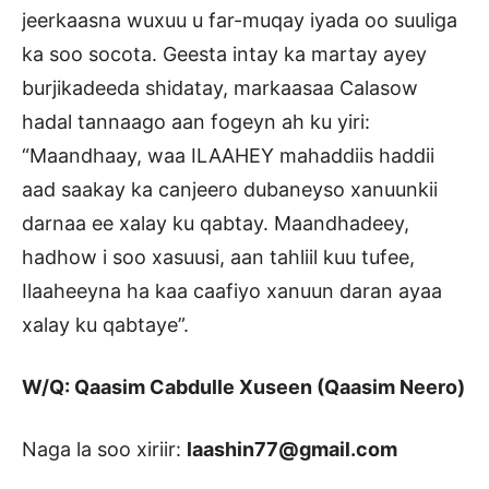
jeerkaasna wuxuu u far-muqay iyada oo suuliga
ka soo socota. Geesta intay ka martay ayey
burjikadeeda shidatay, markaasaa Calasow
hadal tannaago aan fogeyn ah ku yiri:
“Maandhaay, waa ILAAHEY mahaddiis haddii
aad saakay ka canjeero dubaneyso xanuunkii
darnaa ee xalay ku qabtay. Maandhadeey,
hadhow i soo xasuusi, aan tahliil kuu tufee,
Ilaaheeyna ha kaa caafiyo xanuun daran ayaa
xalay ku qabtaye”.
W/Q: Qaasim Cabdulle Xuseen (Qaasim Neero)
Naga la soo xiriir:
laashin77@gmail.com