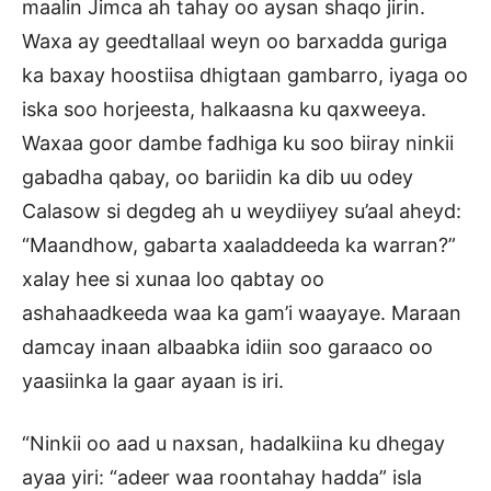
maalin Jimca ah tahay oo aysan shaqo jirin.
Waxa ay geedtallaal weyn oo barxadda guriga
ka baxay hoostiisa dhigtaan gambarro, iyaga oo
iska soo horjeesta, halkaasna ku qaxweeya.
Waxaa goor dambe fadhiga ku soo biiray ninkii
gabadha qabay, oo bariidin ka dib uu odey
Calasow si degdeg ah u weydiiyey su’aal aheyd:
“Maandhow, gabarta xaaladdeeda ka warran?”
xalay hee si xunaa loo qabtay oo
ashahaadkeeda waa ka gam’i waayaye. Maraan
damcay inaan albaabka idiin soo garaaco oo
yaasiinka la gaar ayaan is iri.
“Ninkii oo aad u naxsan, hadalkiina ku dhegay
ayaa yiri: “adeer waa roontahay hadda” isla