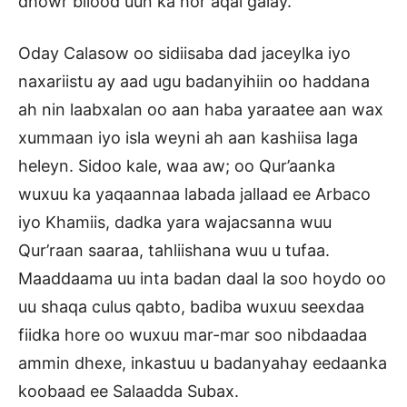
dhowr bilood uun ka hor aqal galay.
Oday Calasow oo sidiisaba dad jaceylka iyo
naxariistu ay aad ugu badanyihiin oo haddana
ah nin laabxalan oo aan haba yaraatee aan wax
xummaan iyo isla weyni ah aan kashiisa laga
heleyn. Sidoo kale, waa aw; oo Qur’aanka
wuxuu ka yaqaannaa labada jallaad ee Arbaco
iyo Khamiis, dadka yara wajacsanna wuu
Qur’raan saaraa, tahliishana wuu u tufaa.
Maaddaama uu inta badan daal la soo hoydo oo
uu shaqa culus qabto, badiba wuxuu seexdaa
fiidka hore oo wuxuu mar-mar soo nibdaadaa
ammin dhexe, inkastuu u badanyahay eedaanka
koobaad ee Salaadda Subax.