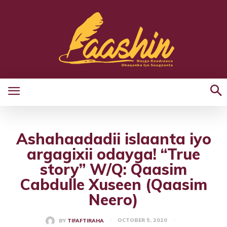
Ashahaadadii islaanta iyo
argagixii odayga! “True
story” W/Q: Qaasim
Cabdulle Xuseen (Qaasim
Neero)
OCTOBER 5, 2020
BY
TIFAFTIRAHA