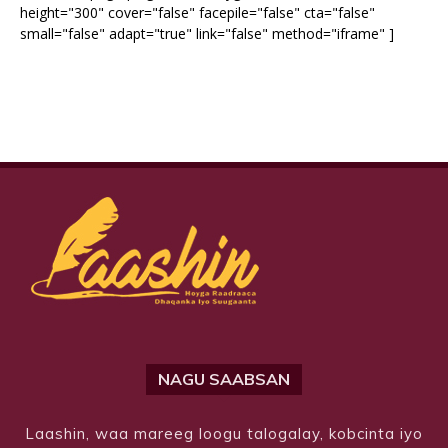
height="300" cover="false" facepile="false" cta="false"
small="false" adapt="true" link="false" method="iframe" ]
NAGU SAABSAN
Laashin, waa mareeg loogu talogalay, kobcinta iyo