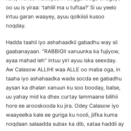
oo uu is yiraa: ‘tahliil ma u tuftaa?’ Si uu yeelo
intuu garan waayey, ayuu qolkiisii kusoo
noqday.
Hadda taahii iyo ashahaadkii gabadhu way sii
gaabanayaan. “RABBIGII xanuunka ka fujiyow,
ayaa mahad leh” intuu yiri ayuu iska seexday.
Aw Calasow ALLIHI waa ALLE oo maba oga, in
taaha iyo ashahaadka wada socda ee gabadhu
aysan ka dhalan xanuun ku soo booday, balse,
uu yahay mid ka dhex curtay lammaane bilihii
hore ee arooskooda ku jira. Odey Calasow iyo
waayeelka kale ee guriga ku nooli, jiifka kuma
noqdaan salaadda subax ka dib, xataa haddii ay