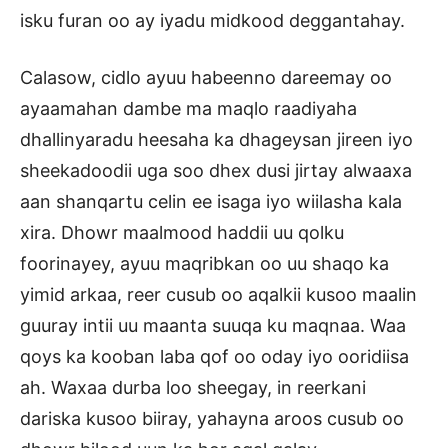
isku furan oo ay iyadu midkood deggantahay.
Calasow, cidlo ayuu habeenno dareemay oo
ayaamahan dambe ma maqlo raadiyaha
dhallinyaradu heesaha ka dhageysan jireen iyo
sheekadoodii uga soo dhex dusi jirtay alwaaxa
aan shanqartu celin ee isaga iyo wiilasha kala
xira. Dhowr maalmood haddii uu qolku
foorinayey, ayuu maqribkan oo uu shaqo ka
yimid arkaa, reer cusub oo aqalkii kusoo maalin
guuray intii uu maanta suuqa ku maqnaa. Waa
qoys ka kooban laba qof oo oday iyo ooridiisa
ah. Waxaa durba loo sheegay, in reerkani
dariska kusoo biiray, yahayna aroos cusub oo