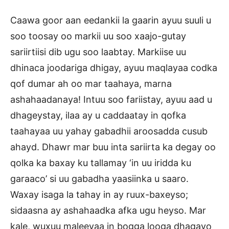
Caawa goor aan eedankii la gaarin ayuu suuli u
soo toosay oo markii uu soo xaajo-gutay
sariirtiisi dib ugu soo laabtay. Markiise uu
dhinaca joodariga dhigay, ayuu maqlayaa codka
qof dumar ah oo mar taahaya, marna
ashahaadanaya! Intuu soo fariistay, ayuu aad u
dhageystay, ilaa ay u caddaatay in qofka
taahayaa uu yahay gabadhii aroosadda cusub
ahayd. Dhawr mar buu inta sariirta ka degay oo
qolka ka baxay ku tallamay ‘in uu iridda ku
garaaco’ si uu gabadha yaasiinka u saaro.
Waxay isaga la tahay in ay ruux-baxeyso;
sidaasna ay ashahaadka afka ugu heyso. Mar
kale, wuxuu maleeyaa in bogga looga dhagayo