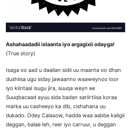
Ashahaadadii islaanta iyo argagixii odayga!
(True story)
Isaga oo aad u daallan sidii uu maanta oo dhan
dushiisa ugu siday jawaanno waaweynoo loor
iyo kiintaal isugu jira, suuqa weyn ee
Suuqbacaad ayuu sida badan sariirtiisa koraa
marka uu casheeyo ka dib, cishahana uu
dukado. Odey Calasow, hadda waa aabbe kaligii
deggan, balae leh, reer iyo carruur, u deggan