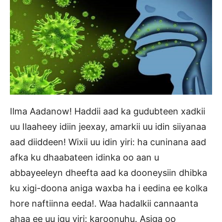
Ilma Aadanow! Haddii aad ka gudubteen xadkii
uu Ilaaheey idiin jeexay, amarkii uu idin siiyanaa
aad diiddeen! Wixii uu idin yiri: ha cuninana aad
afka ku dhaabateen idinka oo aan u
abbayeeleyn dheefta aad ka dooneysiin dhibka
ku xigi-doona aniga waxba ha i eedina ee kolka
hore naftiinna eeda!. Waa hadalkii cannaanta
ahaa ee uu igu yiri: karoonuhu. Asiga oo