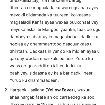
dhex-dillaacay, isla markaana derbigii
dheeraa ee magaalada ku wareegsanaa ayey
meydkii ciidamada ka tuureen, kolkaasna
magaaladii Kanfa ayaa waxaa buuxdhaafiyey
meydka askartii Mangooliyaanka, taas oo ugu
dambeyn sababtay in magaaladaas dadkii ku
noolaa ay dhammaantood daacuunkaas u
dhintaan. Dadkaas in yar oo ka mid ah ayaa u
qaxday waddamadii kale ee heer Yurub ku
waas oo qaaraddii oo idil cudurkii ku
baahiyey, sidaasna ay kala bar dadkii heer
Yurub ku dhammaadeen.
Hargabkii jaallaha (
Yellow Fever
), wuxuu
ahaa hargab faafe ah oo carra’edeg ka soo
ifbaxay qarnigii 15-aad, aadna u saameeyay