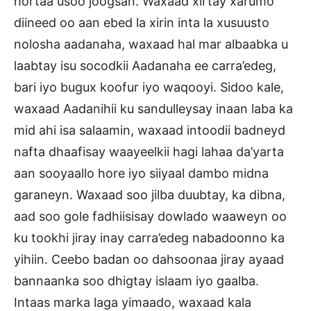
hortaa usoo joogsan. Waxaad xirtay xarumo
diineed oo aan ebed la xirin inta la xusuusto
nolosha aadanaha, waxaad hal mar albaabka u
laabtay isu socodkii Aadanaha ee carra’edeg,
bari iyo bugux koofur iyo waqooyi. Sidoo kale,
waxaad Aadanihii ku sandulleysay inaan laba ka
mid ahi isa salaamin, waxaad intoodii badneyd
nafta dhaafisay waayeelkii hagi lahaa da’yarta
aan sooyaallo hore iyo siiyaal dambo midna
garaneyn. Waxaad soo jilba duubtay, ka dibna,
aad soo gole fadhiisisay dowlado waaweyn oo
ku tookhi jiray inay carra’edeg nabadoonno ka
yihiin. Ceebo badan oo dahsoonaa jiray ayaad
bannaanka soo dhigtay islaam iyo gaalba.
Intaas marka laga yimaado, waxaad kala