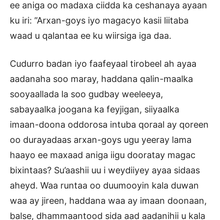
ee aniga oo madaxa ciidda ka ceshanaya ayaan
ku iri: ”Arxan-goys iyo magacyo kasii liitaba
waad u qalantaa ee ku wiirsiga iga daa.
Cudurro badan iyo faafeyaal tirobeel ah ayaa
aadanaha soo maray, haddana qalin-maalka
sooyaallada la soo gudbay weeleeya,
sabayaalka joogana ka feyjigan, siiyaalka
imaan-doona oddorosa intuba qoraal ay qoreen
oo durayadaas arxan-goys ugu yeeray lama
haayo ee maxaad aniga iigu dooratay magac
bixintaas? Su’aashii uu i weydiiyey ayaa sidaas
aheyd. Waa runtaa oo duumooyin kala duwan
waa ay jireen, haddana waa ay imaan doonaan,
balse, dhammaantood sida aad aadanihii u kala