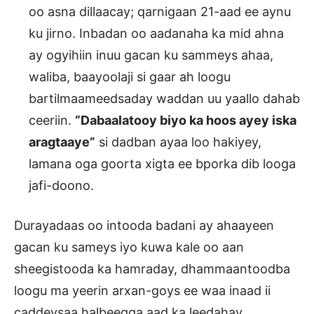
oo asna dillaacay; qarnigaan 21-aad ee aynu
ku jirno. Inbadan oo aadanaha ka mid ahna
ay ogyihiin inuu gacan ku sammeys ahaa,
waliba, baayoolaji si gaar ah loogu
bartilmaameedsaday waddan uu yaallo dahab
ceeriin.
“Dabaalatooy biyo ka hoos ayey iska
aragtaaye”
si dadban ayaa loo hakiyey,
lamana oga goorta xigta ee bporka dib looga
jafi-doono.
Durayadaas oo intooda badani ay ahaayeen
gacan ku sameys iyo kuwa kale oo aan
sheegistooda ka hamraday, dhammaantoodba
loogu ma yeerin arxan-goys ee waa inaad ii
caddeysaa halbeegga aad ka leedahay