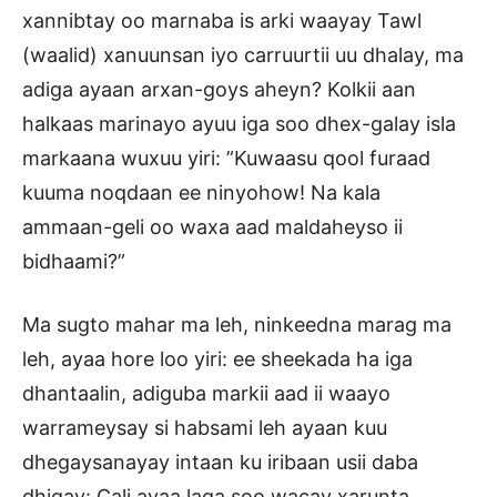
xannibtay oo marnaba is arki waayay Tawl
(waalid) xanuunsan iyo carruurtii uu dhalay, ma
adiga ayaan arxan-goys aheyn? Kolkii aan
halkaas marinayo ayuu iga soo dhex-galay isla
markaana wuxuu yiri: ”Kuwaasu qool furaad
kuuma noqdaan ee ninyohow! Na kala
ammaan-geli oo waxa aad maldaheyso ii
bidhaami?”
Ma sugto mahar ma leh, ninkeedna marag ma
leh, ayaa hore loo yiri: ee sheekada ha iga
dhantaalin, adiguba markii aad ii waayo
warrameysay si habsami leh ayaan kuu
dhegaysanayay intaan ku iribaan usii daba
dhigay: Cali ayaa laga soo wacay xarunta