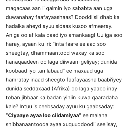
magacaas aan ii qalmin iyo sababta aan uga
duwanahay faafayaashaas? Dooddiisii dhab ka
hadalka aheyd ayuu sidaas kusoo afmeeray.
Aniga oo af kala qaad iyo amankaag! Uu iga soo
haray, ayaan ku iri: ”inta faafe ee aad soo
sheegtay, dhammaantood waxay ka soo
hanaqaadeen oo laga diiwaan-geliyay; dunida
koobaad iyo tan labaad” ee maxaad uga
hamratay inaad sheegto faafayaasha baabi’iyey
dunida seddaxaad (Afrika) oo laga yaabo inay
toban jibbaar ka badan yihiin kuwa qaaradaha
kale? Intuu is ceebsaday ayuu ku gaabsaday:
”Ciyaaye ayaa loo ciidamiyaa”
ee malaha
shibbanaantooda ayaa xuquuqdoodii seejisay,