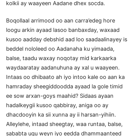
kolkii ay waayeen Aadane dhex socda.
Boqollaal arrimood oo aan carra’edeg hore
loogu arkin ayaad lasoo banbaxday, waxaad
kusoo aadday debshid aad loo saadaalinayey is
beddel nololeed oo Aadanaha ku yimaada,
balse, taadu waxay noqotay mid karkaarka
waydaaratay aadanuhuna ay xal u waayeen.
Intaas oo dhibaato ah iyo intoo kale oo aan ka
hamraday sheegiddoodda ayaad la gole timid
ee sow arxan-goys maahid? Sidaas ayaan
hadalkeygii kusoo qabbiray, aniga oo ay
dhacdooyin ka sii xunna ay ii harsan-yihiin.
Alleylehe, intaad sheegtay, waa runtaa, balse,
sababta ugu weyn iyo eedda dhammaanteed