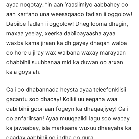
ayaa noqotay: ”in aan Yaasiimiyo aabbahey oo
aan karfano una weesaqaado fadlan ii oggolow!
Dabiibe fadlan ii oggolow! Dheg looma dhegin,
maxaa yeelay, xeerka dabiibayaasha ayaa
waxba kama jiraan ka dhigayey dhaqan walba
oo hore u jiray wax walbana waxay marayaan
dhabbihii suubbanaa mid ka duwan oo arxan
kala goys ah.
Cali oo dhabannada heysta ayaa teleefonkiisii
gacantu soo dhacay! Kolkii uu eegana waa
dabiibihii goor aan fogeyn ka dhaqaajiyey! Cali
oo anfariirsan! Ayaa muuqaalkii lagu soo wacay
ka jawaabay, isla markaana wuxuu dhaayaha ka
qaaday aabbihii oo indha oo qura