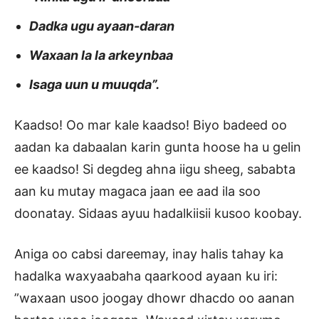
Dadka ugu ayaan-daran
Waxaan la la arkeynbaa
Isaga uun u muuqda”.
Kaadso! Oo mar kale kaadso! Biyo badeed oo
aadan ka dabaalan karin gunta hoose ha u gelin
ee kaadso! Si degdeg ahna iigu sheeg, sababta
aan ku mutay magaca jaan ee aad ila soo
doonatay. Sidaas ayuu hadalkiisii kusoo koobay.
Aniga oo cabsi dareemay, inay halis tahay ka
hadalka waxyaabaha qaarkood ayaan ku iri:
”waxaan usoo joogay dhowr dhacdo oo aanan