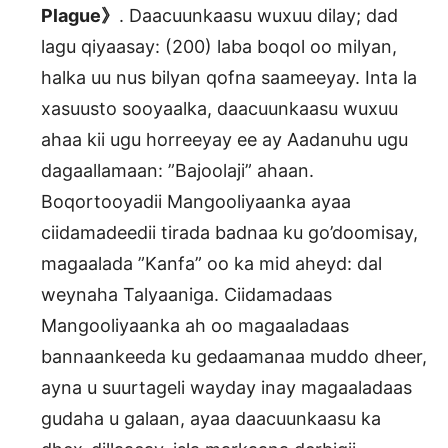
Plague》
. Daacuunkaasu wuxuu dilay; dad
lagu qiyaasay: (200) laba boqol oo milyan,
halka uu nus bilyan qofna saameeyay. Inta la
xasuusto sooyaalka, daacuunkaasu wuxuu
ahaa kii ugu horreeyay ee ay Aadanuhu ugu
dagaallamaan: ”Bajoolaji” ahaan.
Boqortooyadii Mangooliyaanka ayaa
ciidamadeedii tirada badnaa ku go’doomisay,
magaalada ”Kanfa” oo ka mid aheyd: dal
weynaha Talyaaniga. Ciidamadaas
Mangooliyaanka ah oo magaaladaas
bannaankeeda ku gedaamanaa muddo dheer,
ayna u suurtageli wayday inay magaaladaas
gudaha u galaan, ayaa daacuunkaasu ka