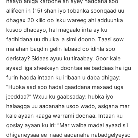
haayo aniga karoone ah ayey haddana soo
allifeen in (15) shan iyo tobanka soonqaad uu
dhagax 20 kiilo oo isku wareeg ahi adduunka
kusoo dhacayo, hal magaalo inta ay ku
fadhidana uu dhulka la simi doono. Taasi sow
ma ahan baqdin gelin labaad oo idinla soo
deristay? Sidaas ayuu ku tiraabay. Goor kale
ayaad iiga sheekeyn doontaa ee baddaas ha igu
furin hadda intaan ku iribaan u daba dhigay:
”Hubka aad soo hadal qaaddana maxaad uga
jeeddaa?” Wxuu ku gaabsaday: hubka iyo
halaagga uu aadanaha usoo wado, asigana mar
kale ayaan kaaga warrami doonaa. Intaan ku
qoslay ayaan ku iri: ”Mar walba madal ayaad sii
dhiganeysaa ee inaad aadanaha nabadgelyeyso