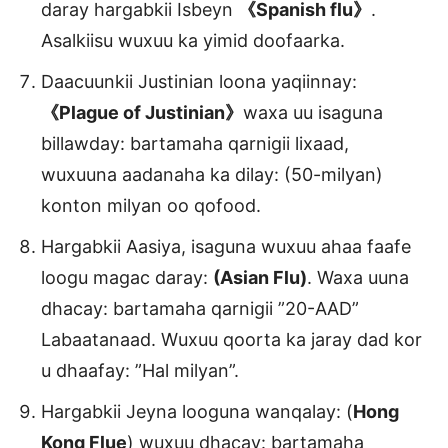
daray hargabkii Isbeyn
《Spanish flu》
.
Asalkiisu wuxuu ka yimid doofaarka.
Daacuunkii Justinian loona yaqiinnay:
《Plague of Justinian》
waxa uu isaguna
billawday: bartamaha qarnigii lixaad,
wuxuuna aadanaha ka dilay: (50-milyan)
konton milyan oo qofood.
Hargabkii Aasiya, isaguna wuxuu ahaa faafe
loogu magac daray:
(Asian Flu)
. Waxa uuna
dhacay: bartamaha qarnigii ”20-AAD”
Labaatanaad. Wuxuu qoorta ka jaray dad kor
u dhaafay: ”Hal milyan”.
Hargabkii Jeyna looguna wanqalay: (
Hong
Kong Flue
) wuxuu dhacay: bartamaha