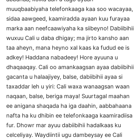
muuqbaabiyaha telefonkaaga kaa soo wacayaa,
sidaa aawgeed, kaamiradda ayaan kuu furayaa
marka aan neefcaawiyaha ka siibeyno! Dabiibihii
wuxuu Cali u daba dhigay; ma jirto kansho aan
taa aheyn, mana heyno xal kaas ka fudud ee is
adkey! Haddana nabadeey! Hore ayuuna u
dhaqaaqay. Cali oo amankaagsan ayaa dabiibihii
gacanta u halaajiyey, balse, dabiibihii ayaa si
taxaddar leh u yiri: Cali waxa wanaagsan waan
naqaan, balse, beriga maya! Suurtagal maahan
ee anigana shaqada ha iga daahin, aabbahaana
nafta ha ku dhibin ee telefonkaaga kaamiradiisa
fur. Dhowr mar ayuu dabiibihii hadalkaas ku
celceliyay. Waydiintii ugu dambeysay ee Cali