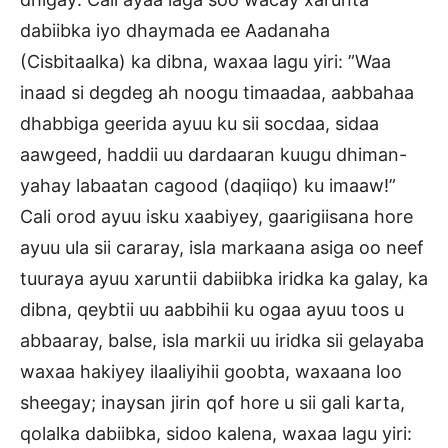
dabiibka iyo dhaymada ee Aadanaha
(Cisbitaalka) ka dibna, waxaa lagu yiri: ”Waa
inaad si degdeg ah noogu timaadaa, aabbahaa
dhabbiga geerida ayuu ku sii socdaa, sidaa
aawgeed, haddii uu dardaaran kuugu dhiman-
yahay labaatan cagood (daqiiqo) ku imaaw!”
Cali orod ayuu isku xaabiyey, gaarigiisana hore
ayuu ula sii cararay, isla markaana asiga oo neef
tuuraya ayuu xaruntii dabiibka iridka ka galay, ka
dibna, qeybtii uu aabbihii ku ogaa ayuu toos u
abbaaray, balse, isla markii uu iridka sii gelayaba
waxaa hakiyey ilaaliyihii goobta, waxaana loo
sheegay; inaysan jirin qof hore u sii gali karta,
qolalka dabiibka, sidoo kalena, waxaa lagu yiri: