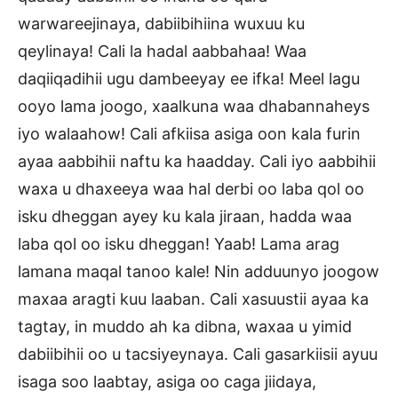
warwareejinaya, dabiibihiina wuxuu ku
qeylinaya! Cali la hadal aabbahaa! Waa
daqiiqadihii ugu dambeeyay ee ifka! Meel lagu
ooyo lama joogo, xaalkuna waa dhabannaheys
iyo walaahow! Cali afkiisa asiga oon kala furin
ayaa aabbihii naftu ka haadday. Cali iyo aabbihii
waxa u dhaxeeya waa hal derbi oo laba qol oo
isku dheggan ayey ku kala jiraan, hadda waa
laba qol oo isku dheggan! Yaab! Lama arag
lamana maqal tanoo kale! Nin adduunyo joogow
maxaa aragti kuu laaban. Cali xasuustii ayaa ka
tagtay, in muddo ah ka dibna, waxaa u yimid
dabiibihii oo u tacsiyeynaya. Cali gasarkiisii ayuu
isaga soo laabtay, asiga oo caga jiidaya,