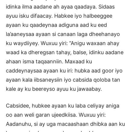
idinka ilma aadane ah ayaa qaadaya. Sidaas
ayuu isku difaacay. Habkee iyo halbeeggee
ayaan ku qaadeynaa adiguna aad ku eed
la’aaneysaa ayaan si canaan laga dheehanayo
ku waydiiyey. Wuxuu yiri: ”Anigu waxaan ahay
waad ka dheregsan tahay, balse, idinku aadane
ahaan isma taqaanniin. Maxaad ku
caddeynaysaa ayaan ku iri: hubka aad goor iyo
ayaan kala iibsaneysiin iyo cabsida qoloba tan
kale ay ku beereyso ayuu ku jawaabay.
Cabsidee, hubkee ayaan ku laba celiyay aniga
oo aan weli garan ujeedkiisa. Wuxuu yiri:
Aadanuhu, si ay uga macaashaan dhibka aan ku