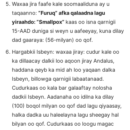
Waxaa jira faafe kale soomaaliduna ay u
taqaanno:
”Furuq” afka qalaadna lagu
yiraahdo: ”Smallpox”
kaas oo isna qarnigii
15-AAD duniga si weyn u aafeeyay, kuna dilay
dad gaaraya: (56-milyan) oo qof.
Hargabkii Isbeyn: waxaa jiray: cudur kale oo
ka dillaacay dalkii loo aqoon jiray Andalus,
haddana qeyb ka mid ah loo yaqaan dalka
Isbeyn, billowga qarnigii labaatanaad.
Cudurkaas oo kala bar galaaftay nolosha
dadkii Isbeyn. Aadanaha oo idilna ka dilay
(100) boqol milyan oo qof dad lagu qiyaasay,
halka dadka uu haleelayna lagu sheegay hal
bilyan oo qof. Cudurkaas oo loogu magac