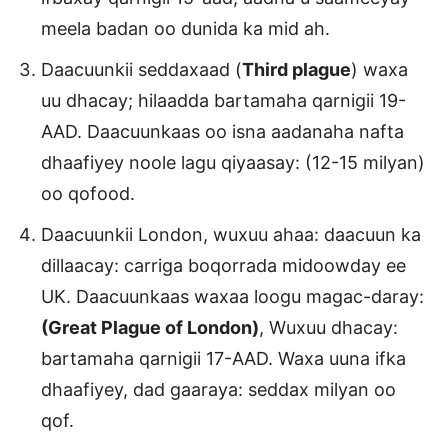
meela badan oo dunida ka mid ah.
Daacuunkii seddaxaad (
Third plague
) waxa
uu dhacay; hilaadda bartamaha qarnigii 19-
AAD. Daacuunkaas oo isna aadanaha nafta
dhaafiyey noole lagu qiyaasay: (12-15 milyan)
oo qofood.
Daacuunkii London, wuxuu ahaa: daacuun ka
dillaacay: carriga boqorrada midoowday ee
UK. Daacuunkaas waxaa loogu magac-daray:
(Great Plague of London)
, Wuxuu dhacay:
bartamaha qarnigii 17-AAD. Waxa uuna ifka
dhaafiyey, dad gaaraya: seddax milyan oo
qof.