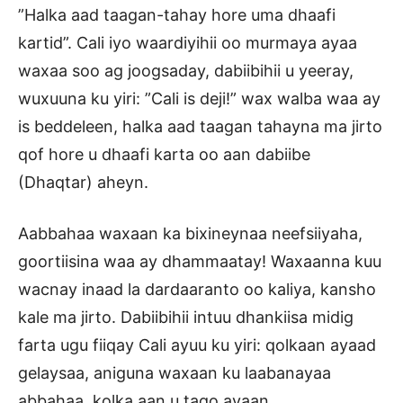
”Halka aad taagan-tahay hore uma dhaafi
kartid”. Cali iyo waardiyihii oo murmaya ayaa
waxaa soo ag joogsaday, dabiibihii u yeeray,
wuxuuna ku yiri: ”Cali is deji!” wax walba waa ay
is beddeleen, halka aad taagan tahayna ma jirto
qof hore u dhaafi karta oo aan dabiibe
(Dhaqtar) aheyn.
Aabbahaa waxaan ka bixineynaa neefsiiyaha,
goortiisina waa ay dhammaatay! Waxaanna kuu
wacnay inaad la dardaaranto oo kaliya, kansho
kale ma jirto. Dabiibihii intuu dhankiisa midig
farta ugu fiiqay Cali ayuu ku yiri: qolkaan ayaad
gelaysaa, aniguna waxaan ku laabanayaa
abbahaa, kolka aan u tago ayaan