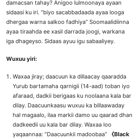
damacsan tahay? Anigoo lulmoonaya ayaan
sidaasi ku iri. ”biyo sacabbadaada ayaa looga
dhergaa warna salkoo fadhiya” Soomaalidiinna
ayaa tiraahda ee xasil darrada joogi, warkana
iga dhageyso. Sidaas ayuu igu sabaaliyey.
Wuxuu yiri:
Waxaa jiray; daacuun ka dillaacay qaaradda
Yurub bartamaha qarnigii (14-aad) toban iyo
afaraad, dadkii berigaas ku noolaana kala bar
dilay. Daacuunkaasu wuxuu ka billaawaday
hal magaalo, ilaa markii damo uu qaarad dhan
dadkeedii uu kala bar dilay. Waxaa loo
yaqaannaa: ”Daacuunkii madoobaa”
《Black