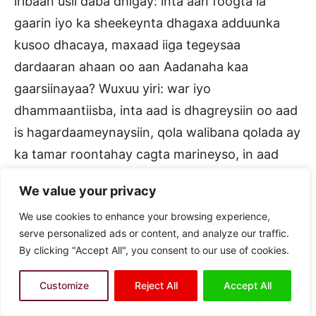
iribaan usii daba dhigay: inta aan foogta la
gaarin iyo ka sheekeynta dhagaxa adduunka
kusoo dhacaya, maxaad iiga tegeysaa
dardaaran ahaan oo aan Aadanaha kaa
gaarsiinayaa? Wuxuu yiri: war iyo
dhammaantiisba, inta aad is dhagreysiin oo aad
is hagardaameynaysiin, qola walibana qolada ay
ka tamar roontahay cagta marineyso, in aad
ayaansami ku noolaataan waa ka
”heyhaata”
.
We value your privacy
Marar badan ayaana hore laydin la dardaarmay
We use cookies to enhance your browsing experience,
oo abwaan iyo indheergaradba waa idinku
serve personalized ads or content, and analyze our traffic.
daaleen. Laashin:
Cabdulle Raagge Taaraawiil
By clicking "Accept All", you consent to our use of cookies.
(AUN)
ayaaba dhammaadka qarnigii
labaatanaad idiin tilmaamay waxa aad
Customize
Reject All
Accept All
aheydeen iyo hab-dhaqankiinnii gurracnaa