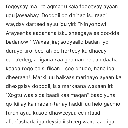
fogeysay ma jiro agmar u kala fogeeyay ayaan
ugu jawaabay. Dooddii oo dhinac isu raaci
wayday darteed ayuu igu yiri: ”Ninyohow!
Afayeenka aadanaha isku sheegaya ee doodda
badanow!” Waxaa jira; sooyaallo badan iyo
durayo tiro-beel ah oo horteey ka dhacay
carra’edeg, adigana kaa gedman ee aan daaha
kaaga rogo ee si fiican ii soo dhugo, hana iga
dheeraan!. Markii uu halkaas marinayo ayaan ka
dhexgalay dooddii, isla markaana waxaan iri:
”Xogtu waa sida baadi kaa maqan” baadiyuna
qofkii ay ka maqan-tahay haddii uu helo gacmo
furan ayuu kusoo dhaweeyaa ee intaad
afeefashada iga deysid ii sheeg waxa aad iga