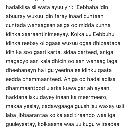
hadalkiisa sii wata ayuu yiri: ”Eebbaha idin
abuuray wuxuu idin faray inaad cuntaan
cuntada wanaagsan asiga oo midda xunna
idinka xaaraantinimeeyay. Kolka uu Eebbuhu
idinka reebay ollogaas wuxuu ogaa dhibaatada
idin ka soo gaari karta, sidaa darteed, aniga
magacyo aan kala dhicin oo aan wanaag laga
dheehaneyn ha iigu yeerina ee idinku qaata
eedda dhammaanteed. Aniga oo hadalladiisa
dhammaantood u arka kuwa gar ah ayaan
haddana isku dayey inaan ka meermeero,
maxaa yeelay, cadawgaaga guushiisu waxay usii
laba jibbaarantaa kolka aad tiraahdo waa iga
guuleysatay, kolkaasna waa uu kugu wiirsadaa