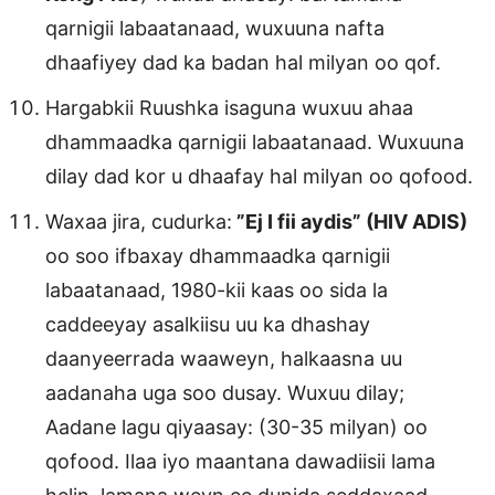
qarnigii labaatanaad, wuxuuna nafta
dhaafiyey dad ka badan hal milyan oo qof.
Hargabkii Ruushka isaguna wuxuu ahaa
dhammaadka qarnigii labaatanaad. Wuxuuna
dilay dad kor u dhaafay hal milyan oo qofood.
Waxaa jira, cudurka:
”Ej I fii aydis” (HIV ADIS)
oo soo ifbaxay dhammaadka qarnigii
labaatanaad, 1980-kii kaas oo sida la
caddeeyay asalkiisu uu ka dhashay
daanyeerrada waaweyn, halkaasna uu
aadanaha uga soo dusay. Wuxuu dilay;
Aadane lagu qiyaasay: (30-35 milyan) oo
qofood. Ilaa iyo maantana dawadiisii lama