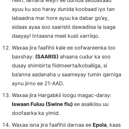
helin, lamana weyn ee dunida seddaxaad
ayuu ku soo haray dunida koobaad iyo tan
labaadna mar hore ayuu ka dabar go’ay,
sidaas ayaa soo saaristii dawadiisa la isaga
daayay! Intaasna meel kusii xarriiqo.
Waxaa jira faafihii kale ee oofwareenka loo
baxshay:
(SAARIS)
ahaana cudur ka soo
dusay shimbirta fiidmeerta/koballiga, si
ba’anna aadanaha u saameyay tumin qarniga
aynu jirno ee 21-AAD.
Waxaa jira Hargabkii loogu magac-daray:
Iswaan Fuluu (Swine flu)
ee asalkiisu uu
doofaarka ka yimid.
Waxaa isna jira faafihii darnaa ee
Epola
, kaas