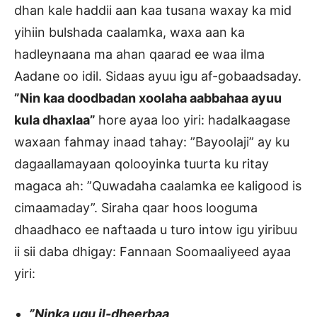
dhan kale haddii aan kaa tusana waxay ka mid
yihiin bulshada caalamka, waxa aan ka
hadleynaana ma ahan qaarad ee waa ilma
Aadane oo idil. Sidaas ayuu igu af-gobaadsaday.
”Nin kaa doodbadan xoolaha aabbahaa ayuu
kula dhaxlaa”
hore ayaa loo yiri: hadalkaagase
waxaan fahmay inaad tahay: ”Bayoolaji” ay ku
dagaallamayaan qolooyinka tuurta ku ritay
magaca ah: ”Quwadaha caalamka ee kaligood is
cimaamaday”. Siraha qaar hoos looguma
dhaadhaco ee naftaada u turo intow igu yiribuu
ii sii daba dhigay: Fannaan Soomaaliyeed ayaa
yiri:
”Ninka ugu il-dheerbaa