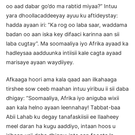
oo aad dabar go’do ma rabtid miyaa?” Intuu
yara dhoollacaddeeyay ayuu ku aftideystay:
hadda ayaan iri: ”Ka rog oo laba saar, waddama
badan oo aan iska key difaaci karinna aan sii
laba cugtay”. Ma soomaaliya iyo Afrika ayaad ka
hadleysaa aadduunka intiisii kale cagta ayaad
marisaye ayaan waydiiyey.
Afkaaga hoori ama kala qaad aan ilkahaaga
tirshee sow ceeb maahan intuu yiribuu ii sii daba
dhigay: ”Soomaaliya, Afrika iyo aniguba wixii
aan kala helno ayaan leennahay! Tabbat-baa
Abii Lahab ku degay tanafaskiisii ee Ilaaheey
meel daran ha kugu aaddiyo, intaan hoos u