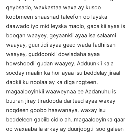
qeybsado, waxkastaa waxa ay kusoo
koobmeen shaashad taleefon oo layska
daawado iyo mid leyska maqlo, gacalkii ayaa is
booqan waayey, geyaankii ayaa isa salaami
waayay, guurtidi ayaa geed wada fadhiisan
waayey, guddoonkii dowladaha ayaa
howshoodii gudan waayey. Adduunkii kala
socday maalin ka hor ayaa isu beddelay jiraal
dadkii ku noolaa ay ka diga rogteen,
magaalooyinkii waaweynaa ee Aadanuhu is
buuran jiray tiradooda darteed ayaa waxay
noqdeen goobo haawanaya, waxay isu
beddeleen gabiib cidlo ah..magaalooyinka qaar
oo waxaaba la arkay ay duurjoogtii soo galeen