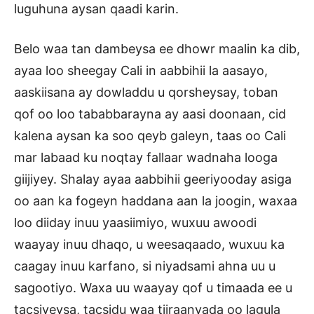
luguhuna aysan qaadi karin.
Belo waa tan dambeysa ee dhowr maalin ka dib,
ayaa loo sheegay Cali in aabbihii la aasayo,
aaskiisana ay dowladdu u qorsheysay, toban
qof oo loo tababbarayna ay aasi doonaan, cid
kalena aysan ka soo qeyb galeyn, taas oo Cali
mar labaad ku noqtay fallaar wadnaha looga
giijiyey. Shalay ayaa aabbihii geeriyooday asiga
oo aan ka fogeyn haddana aan la joogin, waxaa
loo diiday inuu yaasiimiyo, wuxuu awoodi
waayay inuu dhaqo, u weesaqaado, wuxuu ka
caagay inuu karfano, si niyadsami ahna uu u
sagootiyo. Waxa uu waayay qof u timaada ee u
tacsiyeysa, tacsidu waa tiiraanyada oo lagula