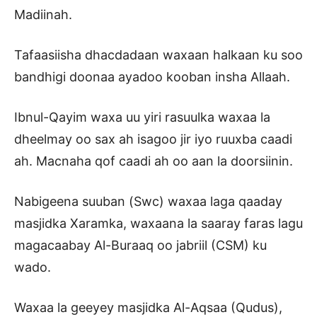
Madiinah.
Tafaasiisha dhacdadaan waxaan halkaan ku soo
bandhigi doonaa ayadoo kooban insha Allaah.
Ibnul-Qayim waxa uu yiri rasuulka waxaa la
dheelmay oo sax ah isagoo jir iyo ruuxba caadi
ah. Macnaha qof caadi ah oo aan la doorsiinin.
Nabigeena suuban (Swc) waxaa laga qaaday
masjidka Xaramka, waxaana la saaray faras lagu
magacaabay Al-Buraaq oo jabriil (CSM) ku
wado.
Waxaa la geeyey masjidka Al-Aqsaa (Qudus),