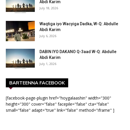
Abdi Karim
July 18, 2026
Waqtiga iyo Wacyiga Dadka, W-Q: Abdulle
Abdi Karim
July 6, 2026
DABIN IYO DAKANO Q-3aad W-Q: Abdulle
Abdi Karim
July 1, 2026
BARTEENNA FACEBOOK
[facebook-page-plugin href="hoygalaashin" width="300"
height="300" cover="false" facepile="false" cta="false"
small="false" adapt="true" link="false" method="iframe" ]