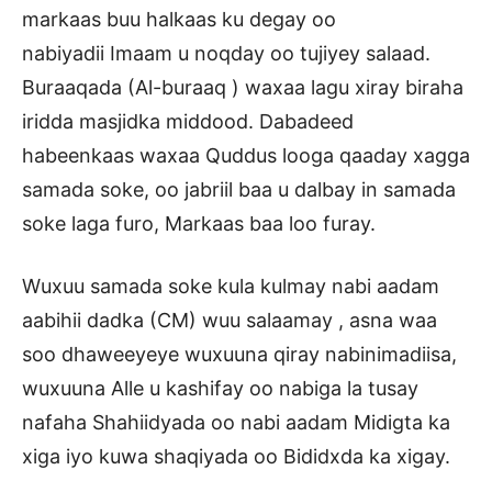
markaas buu halkaas ku degay oo
nabiyadii Imaam u noqday oo tujiyey salaad.
Buraaqada (Al-buraaq ) waxaa lagu xiray biraha
iridda masjidka middood. Dabadeed
habeenkaas waxaa Quddus looga qaaday xagga
samada soke, oo jabriil baa u dalbay in samada
soke laga furo, Markaas baa loo furay.
Wuxuu samada soke kula kulmay nabi aadam
aabihii dadka (CM) wuu salaamay , asna waa
soo dhaweeyeye wuxuuna qiray nabinimadiisa,
wuxuuna Alle u kashifay oo nabiga la tusay
nafaha Shahiidyada oo nabi aadam Midigta ka
xiga iyo kuwa shaqiyada oo Bididxda ka xigay.