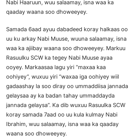
Nabi Haaruun, wuu salaamay, isna waa ka
qaaday waana soo dhoweeyey.
Samada 6aad ayuu dabadeed koray halkaas oo
uu ku arkay Nabi Muuse, wuuna salaamay, isna
waa ka ajiibay waana soo dhoweeyey. Markuu
Rasuulku SCW ka tegey Nabi Muuse ayaa
ooyey. Markaasaa lagu yiri “maxaa kaa
oohiyey”, wuxuu yiri “waxaa iga oohiyey wiil
gadaashay la soo diray oo ummaddiisa jannada
gelaysaa ay ka badan tahay ummaddayda
jannada gelaysa”. Ka dib wuxuu Rasuulka SCW
koray samada 7aad oo uu kula kulmay Nabi
Ibrahim, wuu salaamay, isna waa ka qaaday
waana soo dhoweeyey.