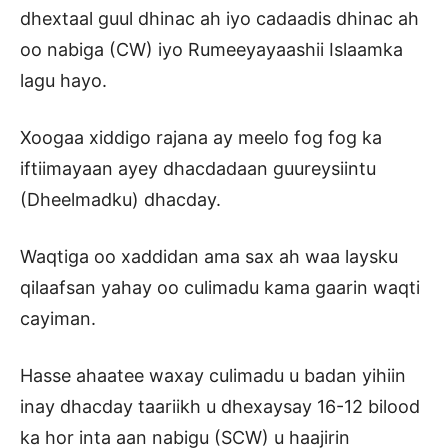
dhextaal guul dhinac ah iyo cadaadis dhinac ah
oo nabiga (CW) iyo Rumeeyayaashii Islaamka
lagu hayo.
Xoogaa xiddigo rajana ay meelo fog fog ka
iftiimayaan ayey dhacdadaan guureysiintu
(Dheelmadku) dhacday.
Waqtiga oo xaddidan ama sax ah waa laysku
qilaafsan yahay oo culimadu kama gaarin waqti
cayiman.
Hasse ahaatee waxay culimadu u badan yihiin
inay dhacday taariikh u dhexaysay 16-12 bilood
ka hor inta aan nabigu (SCW) u haajirin