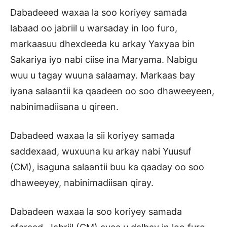
Dabadeeed waxaa la soo koriyey samada
labaad oo jabriil u warsaday in loo furo,
markaasuu dhexdeeda ku arkay Yaxyaa bin
Sakariya iyo nabi ciise ina Maryama. Nabigu
wuu u tagay wuuna salaamay. Markaas bay
iyana salaantii ka qaadeen oo soo dhaweeyeen,
nabinimadiisana u qireen.
Dabadeed waxaa la sii koriyey samada
saddexaad, wuxuuna ku arkay nabi Yuusuf
(CM), isaguna salaantii buu ka qaaday oo soo
dhaweeyey, nabinimadiisan qiray.
Dabadeen waxaa la soo koriyey samada