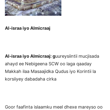
Al-israa iyo Almicraaj
Al-israa iyo Almicraaj: g
uureysiintii mucjisada
ahayd ee Nebigeena SCW oo laga qaaday
Makkah ilaa Masaajidka Qudus iyo Korintii la
korsiiyey dabadaha cirka
Goor faafinta islaamku meel dhexe mareyso oo