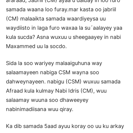
afaraad, Jabriil (CM) ayaa u dalbay in loo furo
samada waana loo furay.mar kasta oo jabriil
(CM) malaaikta samada waardiyeysa uu
waydiisto in laga furo waxaa la su´aalayey yaa
kula sucda? Asna wuxuu u sheegaayey in nabi
Maxammed uu la socdo.
Sida la soo wariyey malaaiguhuna way
salaamayeen nabiga CSM wayna soo
dahweynayeen. nabigu (CSM) wuxuu samada
Afraad kula kulmay Nabi Idris (CM), wuu
salaamay wuuna soo dhaweeyey
nabinimadiisana wuu qiray.
Ka dib samada 5aad ayuu koray oo uu ku arkay