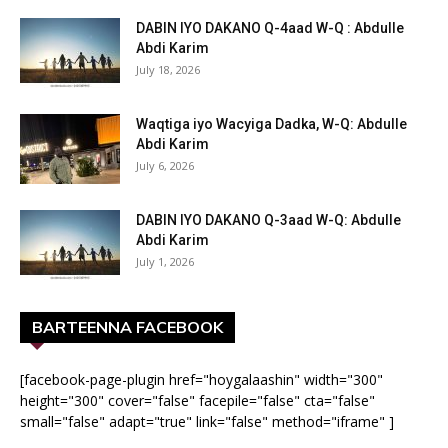
DABIN IYO DAKANO Q-4aad W-Q : Abdulle
Abdi Karim
July 18, 2026
Waqtiga iyo Wacyiga Dadka, W-Q: Abdulle
Abdi Karim
July 6, 2026
DABIN IYO DAKANO Q-3aad W-Q: Abdulle
Abdi Karim
July 1, 2026
BARTEENNA FACEBOOK
[facebook-page-plugin href="hoygalaashin" width="300"
height="300" cover="false" facepile="false" cta="false"
small="false" adapt="true" link="false" method="iframe" ]