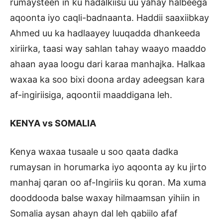
rumaysteen in ku hadalkiisu uu yahay halbeega
aqoonta iyo caqli-badnaanta. Haddii saaxiibkay
Ahmed uu ka hadlaayey luuqadda dhankeeda
xiriirka, taasi way sahlan tahay waayo maaddo
ahaan ayaa loogu dari karaa manhajka. Halkaa
waxaa ka soo bixi doona arday adeegsan kara
af-ingiriisiga, aqoontii maaddigana leh.
KENYA vs SOMALIA
Kenya waxaa tusaale u soo qaata dadka
rumaysan in horumarka iyo aqoonta ay ku jirto
manhaj qaran oo af-Ingiriis ku qoran. Ma xuma
dooddooda balse waxay hilmaamsan yihiin in
Somalia aysan ahayn dal leh qabiilo afaf