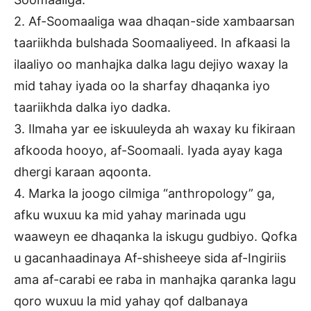
2. Af-Soomaaliga waa dhaqan-side xambaarsan
taariikhda bulshada Soomaaliyeed. In afkaasi la
ilaaliyo oo manhajka dalka lagu dejiyo waxay la
mid tahay iyada oo la sharfay dhaqanka iyo
taariikhda dalka iyo dadka.
3. Ilmaha yar ee iskuuleyda ah waxay ku fikiraan
afkooda hooyo, af-Soomaali. Iyada ayay kaga
dhergi karaan aqoonta.
4. Marka la joogo cilmiga “anthropology” ga,
afku wuxuu ka mid yahay marinada ugu
waaweyn ee dhaqanka la iskugu gudbiyo. Qofka
u gacanhaadinaya Af-shisheeye sida af-Ingiriis
ama af-carabi ee raba in manhajka qaranka lagu
qoro wuxuu la mid yahay qof dalbanaya