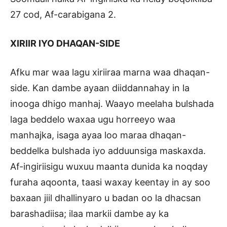
27 cod, Af-carabigana 2.
XIRIIR IYO DHAQAN-SIDE
Afku mar waa lagu xiriiraa marna waa dhaqan-
side. Kan dambe ayaan diiddannahay in la
inooga dhigo manhaj. Waayo meelaha bulshada
laga beddelo waxaa ugu horreeyo waa
manhajka, isaga ayaa loo maraa dhaqan-
beddelka bulshada iyo adduunsiga maskaxda.
Af-ingiriisigu wuxuu maanta dunida ka noqday
furaha aqoonta, taasi waxay keentay in ay soo
baxaan jiil dhallinyaro u badan oo la dhacsan
barashadiisa; ilaa markii dambe ay ka