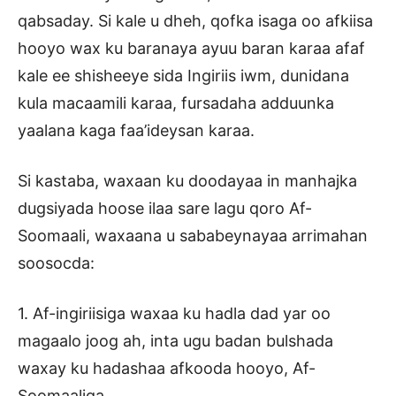
qabsaday. Si kale u dheh, qofka isaga oo afkiisa
hooyo wax ku baranaya ayuu baran karaa afaf
kale ee shisheeye sida Ingiriis iwm, dunidana
kula macaamili karaa, fursadaha adduunka
yaalana kaga faa’ideysan karaa.
Si kastaba, waxaan ku doodayaa in manhajka
dugsiyada hoose ilaa sare lagu qoro Af-
Soomaali, waxaana u sababeynayaa arrimahan
soosocda:
1. Af-ingiriisiga waxaa ku hadla dad yar oo
magaalo joog ah, inta ugu badan bulshada
waxay ku hadashaa afkooda hooyo, Af-
Soomaaliga.