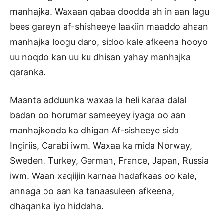
manhajka. Waxaan qabaa doodda ah in aan lagu
bees gareyn af-shisheeye laakiin maaddo ahaan
manhajka loogu daro, sidoo kale afkeena hooyo
uu noqdo kan uu ku dhisan yahay manhajka
qaranka.
Maanta adduunka waxaa la heli karaa dalal
badan oo horumar sameeyey iyaga oo aan
manhajkooda ka dhigan Af-sisheeye sida
Ingiriis, Carabi iwm. Waxaa ka mida Norway,
Sweden, Turkey, German, France, Japan, Russia
iwm. Waan xaqiijin karnaa hadafkaas oo kale,
annaga oo aan ka tanaasuleen afkeena,
dhaqanka iyo hiddaha.