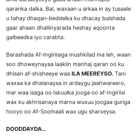
qaranka dalka. Bal, waxaan u arkaa in ay tusaale
u tahay dhaqan-beddelka ku dhacay bulshada
gaar ahaan dhallinyarada heshay aqoonta
galbeedka iyo carabta.
Barashada Af-Ingiriisiga mushkilad ma leh, waan
soo dhoweynayaa laakiin manhaj qaran oo ku
dhisan af-shisheeye waa
ILA MEEREYSO.
Tani
waxaa ka dhalanaysa in ardaygu jaahwareero,
mar waa isaga oo Iskuulka jooga oo af-Ingiriisi
wax ku akhrisanaya marna wuxuu joogaa guriga
hooyo oo Af-Soomaali wax ugu sharxeysa.
DOODDAYDA…