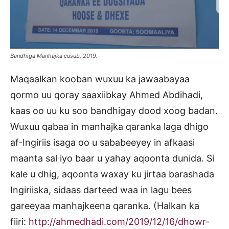
Bandhiga Manhajka cusub, 2019.
Maqaalkan kooban wuxuu ka jawaabayaa
qormo uu qoray saaxiibkay Ahmed Abdihadi,
kaas oo uu ku soo bandhigay dood xoog badan.
Wuxuu qabaa in manhajka qaranka laga dhigo
af-Ingiriis isaga oo u sababeeyey in afkaasi
maanta sal iyo baar u yahay aqoonta dunida. Si
kale u dhig, aqoonta waxay ku jirtaa barashada
Ingiriiska, sidaas darteed waa in lagu bees
gareeyaa manhajkeena qaranka. (Halkan ka
fiiri:
http://ahmedhadi.com/2019/12/16/dhowr-