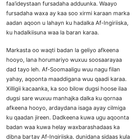
faa’ideystaan fursadaha adduunka. Waayo
fursadaha waxa ay kaa soo xirmi karaan marka
aadan aqoon u lahayn ku hadalka Af-Ingiriiska,
ku hadalkiisuna waa la baran karaa.
Markasta oo waqti badan la geliyo afkeena
hooyo, lana horumariyo wuxuu soosaarayaa
dad tayo leh. Af-Soomaaligu wuu nagu filan
yahay, aqoonta maaddigana wuu qaadi karaa.
Xilligii kacaanka, ka soo bilow dugsi hoose ilaa
dugsi sare wuxuu manhajka dalka ku qornaa
afkeena hooyo, ardaydana isaga ayay cilmiga
ku qaadan jireen. Dadkeena kuwa ugu aqoonta
badan waa kuwa helay waxbarashadaas ka
dibna bartay Af-Ingiriiska, dunidana sidaas kula