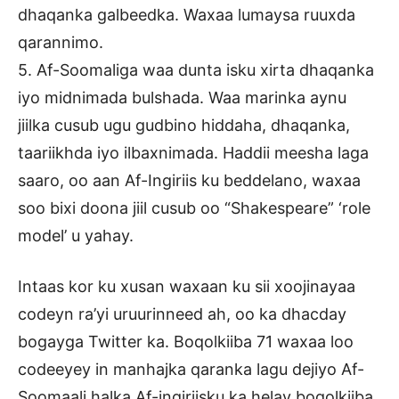
dhaqanka galbeedka. Waxaa lumaysa ruuxda
qarannimo.
5. Af-Soomaliga waa dunta isku xirta dhaqanka
iyo midnimada bulshada. Waa marinka aynu
jiilka cusub ugu gudbino hiddaha, dhaqanka,
taariikhda iyo ilbaxnimada. Haddii meesha laga
saaro, oo aan Af-Ingiriis ku beddelano, waxaa
soo bixi doona jiil cusub oo “Shakespeare” ‘role
model’ u yahay.
Intaas kor ku xusan waxaan ku sii xoojinayaa
codeyn ra’yi uruurinneed ah, oo ka dhacday
bogayga Twitter ka. Boqolkiiba 71 waxaa loo
codeeyey in manhajka qaranka lagu dejiyo Af-
Soomaali halka Af-ingiriisku ka helay boqolkiiba