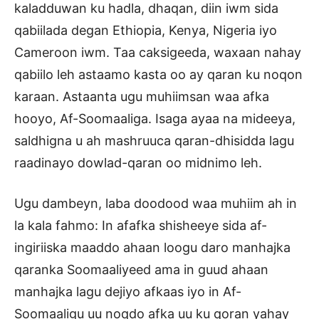
kaladduwan ku hadla, dhaqan, diin iwm sida
qabiilada degan Ethiopia, Kenya, Nigeria iyo
Cameroon iwm. Taa caksigeeda, waxaan nahay
qabiilo leh astaamo kasta oo ay qaran ku noqon
karaan. Astaanta ugu muhiimsan waa afka
hooyo, Af-Soomaaliga. Isaga ayaa na mideeya,
saldhigna u ah mashruuca qaran-dhisidda lagu
raadinayo dowlad-qaran oo midnimo leh.
Ugu dambeyn, laba doodood waa muhiim ah in
la kala fahmo: In afafka shisheeye sida af-
ingiriiska maaddo ahaan loogu daro manhajka
qaranka Soomaaliyeed ama in guud ahaan
manhajka lagu dejiyo afkaas iyo in Af-
Soomaaligu uu noqdo afka uu ku qoran yahay