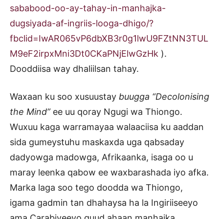
sababood-oo-ay-tahay-in-manhajka-
dugsiyada-af-ingriis-looga-dhigo/?
fbclid=IwAR065vP6dbXB3r0g1lwU9FZtNN3TUL
M9eF2irpxMni3Dt0CKaPNjElwGzHk
).
Dooddiisa way dhaliilsan tahay.
Waxaan ku soo xusuustay
buugga “Decolonising
the Mind”
ee uu qoray Ngugi wa Thiongo.
Wuxuu kaga warramayaa walaaciisa ku aaddan
sida gumeystuhu maskaxda uga qabsaday
dadyowga madowga, Afrikaanka, isaga oo u
maray leenka qabow ee waxbarashada iyo afka.
Marka laga soo tego doodda wa Thiongo,
igama gadmin tan dhahaysa ha la Ingiriiseeyo
ama Carabiyeeyo guud ahaan manhajka