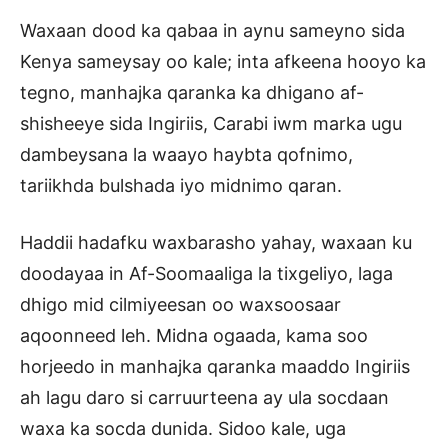
Waxaan dood ka qabaa in aynu sameyno sida
Kenya sameysay oo kale; inta afkeena hooyo ka
tegno, manhajka qaranka ka dhigano af-
shisheeye sida Ingiriis, Carabi iwm marka ugu
dambeysana la waayo haybta qofnimo,
tariikhda bulshada iyo midnimo qaran.
Haddii hadafku waxbarasho yahay, waxaan ku
doodayaa in Af-Soomaaliga la tixgeliyo, laga
dhigo mid cilmiyeesan oo waxsoosaar
aqoonneed leh. Midna ogaada, kama soo
horjeedo in manhajka qaranka maaddo Ingiriis
ah lagu daro si carruurteena ay ula socdaan
waxa ka socda dunida. Sidoo kale, uga