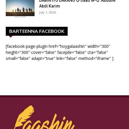
DABIN IYO DAKANO Q-3aad W-Q: Abdulle
Abdi Karim
July 1, 2026
BARTEENNA FACEBOOK
[facebook-page-plugin href="hoygalaashin" width="300"
height="300" cover="false" facepile="false" cta="false"
small="false" adapt="true" link="false" method="iframe" ]