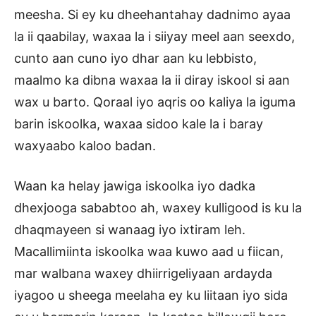
meesha. Si ey ku dheehantahay dadnimo ayaa
la ii qaabilay, waxaa la i siiyay meel aan seexdo,
cunto aan cuno iyo dhar aan ku lebbisto,
maalmo ka dibna waxaa la ii diray iskool si aan
wax u barto. Qoraal iyo aqris oo kaliya la iguma
barin iskoolka, waxaa sidoo kale la i baray
waxyaabo kaloo badan.
Waan ka helay jawiga iskoolka iyo dadka
dhexjooga sababtoo ah, waxey kulligood is ku la
dhaqmayeen si wanaag iyo ixtiram leh.
Macallimiinta iskoolka waa kuwo aad u fiican,
mar walbana waxey dhiirrigeliyaan ardayda
iyagoo u sheega meelaha ey ku liitaan iyo sida