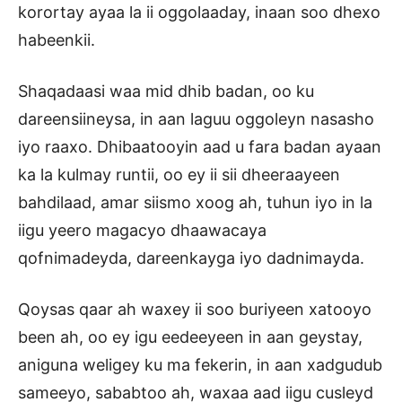
korortay ayaa la ii oggolaaday, inaan soo dhexo
habeenkii.
Shaqadaasi waa mid dhib badan, oo ku
dareensiineysa, in aan laguu oggoleyn nasasho
iyo raaxo. Dhibaatooyin aad u fara badan ayaan
ka la kulmay runtii, oo ey ii sii dheeraayeen
bahdilaad, amar siismo xoog ah, tuhun iyo in la
iigu yeero magacyo dhaawacaya
qofnimadeyda, dareenkayga iyo dadnimayda.
Qoysas qaar ah waxey ii soo buriyeen xatooyo
been ah, oo ey igu eedeeyeen in aan geystay,
aniguna weligey ku ma fekerin, in aan xadgudub
sameeyo, sababtoo ah, waxaa aad iigu cusleyd