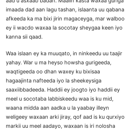
aad u asxaab badan. Maalin kasta waxaa guriga
imaada dad aan lagu tashan, islaanta uu qabana
afkeeda ka ma bixi jirin magaceyga, mar walboo
ey ii wacdo waxaa la socotay sheygaa keen iyo
kanna sii qaad.
Waa islaan ey ka muuqato, in ninkeedu uu taajir
yahay. War u ma heyso howsha gurigeeda,
waqtigeeda oo dhan waxey ku bixisaa
hagaajinta nafteeda iyo la sheekeysiga
saaxiibbadeeda. Haddii ey joogto iyo haddii ey
meel u socotaba labbiskeedu waa is ku mid,
waana midda aan aadka u la yaabay illeyn
weligeey waxaan arki jiray, qof aad is ku qurxiyo
markii uu meel aadayo, waxaan is iri nolosha