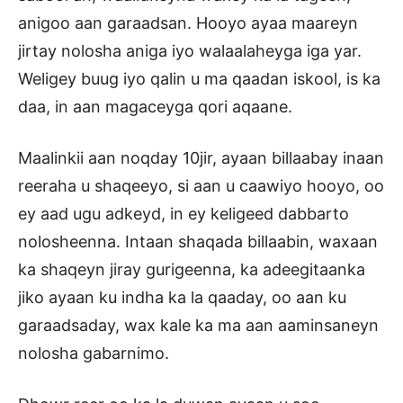
anigoo aan garaadsan. Hooyo ayaa maareyn
jirtay nolosha aniga iyo walaalaheyga iga yar.
Weligey buug iyo qalin u ma qaadan iskool, is ka
daa, in aan magaceyga qori aqaane.
Maalinkii aan noqday 10jir, ayaan billaabay inaan
reeraha u shaqeeyo, si aan u caawiyo hooyo, oo
ey aad ugu adkeyd, in ey keligeed dabbarto
nolosheenna. Intaan shaqada billaabin, waxaan
ka shaqeyn jiray gurigeenna, ka adeegitaanka
jiko ayaan ku indha ka la qaaday, oo aan ku
garaadsaday, wax kale ka ma aan aaminsaneyn
nolosha gabarnimo.