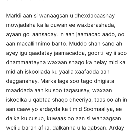
Markii aan si wanaagsan u dhexdabaashay
mowjadaha ka la duwan ee waxbarashada,
ayaan go´aansaday, in aan jaamacad aado, oo
aan macallinnimo barto. Muddo shan sano ah
ayey igu qaadatay jaamacadda, goortii ey ii soo
dhammaatayna waxaan shaqo ka helay mid ka
mid ah iskoollada ku yaalla xaafadda aan
degganahay. Marka laga soo tago dhigista
maaddada aan ku soo taqasusay, waxaan
iskoolka u qabtaa shaqo dheeriya, taas oo ah in
aan caawiyo ardayda ka timid Soomaaliya, ee
dalka ku cusub, kuwaas oo aan si wanaagsan
weli u baran afka, dalkanna u la qabsan. Arday