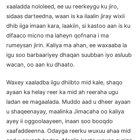
xaaladda nololeed, ee uu reerkeygu ku jiro,
sidaas darteedna, waan is ka ilaalin jiray wixii
dhib iiga imaan kara, laakiin, si kastoo aan is ku
difaaco micno ma laheyn qofnana i ma
rumeysan jirin. Kaliya ma ahan, ee waxaaba la
igu soo barbaariyey dhaqan suubban iyo asluub
wacan, oo aan ku dhaato.
Waxey xaaladba iigu dhiibto mid kale, shaqo
ayaan ka helay reer ka mid ah reeraha ugu
ladan ee magaalada. Muddo aad u dheer ayaan
u shaqeenayay, maalinka Jimacaha oo kaliya
ayey ii oggoolaayeen, inaan soo booqdo
xaafaddeenna. Odayga reerku wuxuu ahaa mid