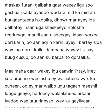
maskax furan, galbaha qaar waxey iigu soo
gashaa jikada ayadoo wadata mid ka mid ah
buugaagteeda iskoolka, dhowr mar ayey iga
dalbatay inaan uga sheekeeyo nolosha
reerkeyga, markii aan u sheegay, inaan waxba
qori karin, oo aan aqrin karin, ayey i bartay sida
wax loo qoro, kolkii dambana waxey i siisay
buug cusub, oo aan ku barbarto qoraalka.
Maalmaha qaar waxey igu caawin jirtay, iney
soo uruuriso weelasha ey walaaheed wax ku
cuneen, oo ey mar walbo ugu tagaan meeshii
loogu geeyo, haddeey walaalaheed arkaan
iyadoo wax uruurineyso, wey ku qeyliyaan,