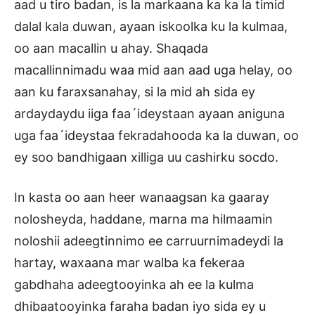
aad u tiro badan, is la markaana ka ka la timid
dalal kala duwan, ayaan iskoolka ku la kulmaa,
oo aan macallin u ahay. Shaqada
macallinnimadu waa mid aan aad uga helay, oo
aan ku faraxsanahay, si la mid ah sida ey
ardaydaydu iiga faa´ideystaan ayaan aniguna
uga faa´ideystaa fekradahooda ka la duwan, oo
ey soo bandhigaan xilliga uu cashirku socdo.
In kasta oo aan heer wanaagsan ka gaaray
nolosheyda, haddane, marna ma hilmaamin
noloshii adeegtinnimo ee carruurnimadeydi la
hartay, waxaana mar walba ka fekeraa
gabdhaha adeegtooyinka ah ee la kulma
dhibaatooyinka faraha badan iyo sida ey u