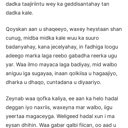
dadka taajiriintu wey ka geddisantahay tan
dadka kale.
Qoyskan aan u shaqeeyo, waxey heystaan shan
cunug, midba midka kale wuu ka suuro
badanyahay, kana jecelyahay, in fadhiga loogu
adeego marka laga reebo gabadha reerka ugu
yar. Waa ilmo mayaca laga badiyay, mid walbo
aniguu iga sugayaa, inaan qolkiisa u hagaajiyo,
dharka u dhaqo, cuntadana u diyaariyo.
Zeynab waa qofka kaliya, ee aan ka helo hadal
deggan iyo naxriis, waxeyna mar walbo, iigu
yeertaa magaceyga. Weligeed hadal xun i ma
eysan dhihin. Waa gabar qalbi fiican, oo aad u