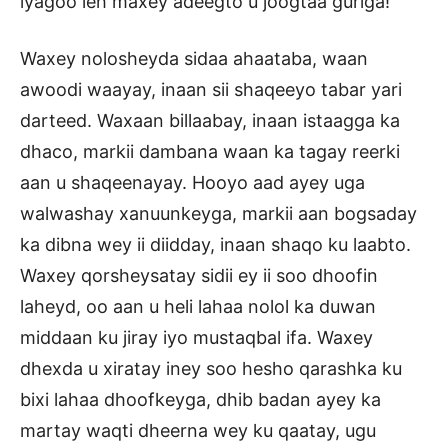
iyagoo leh maxey adeegto u joogtaa guriga!
Waxey nolosheyda sidaa ahaataba, waan
awoodi waayay, inaan sii shaqeeyo tabar yari
darteed. Waxaan billaabay, inaan istaagga ka
dhaco, markii dambana waan ka tagay reerki
aan u shaqeenayay. Hooyo aad ayey uga
walwashay xanuunkeyga, markii aan bogsaday
ka dibna wey ii diidday, inaan shaqo ku laabto.
Waxey qorsheysatay sidii ey ii soo dhoofin
laheyd, oo aan u heli lahaa nolol ka duwan
middaan ku jiray iyo mustaqbal ifa. Waxey
dhexda u xiratay iney soo hesho qarashka ku
bixi lahaa dhoofkeyga, dhib badan ayey ka
martay waqti dheerna wey ku qaatay, ugu