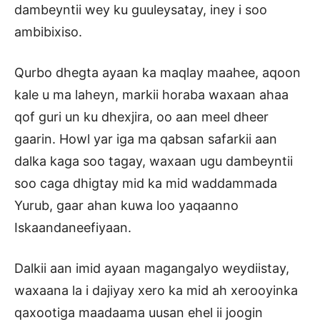
dambeyntii wey ku guuleysatay, iney i soo
ambibixiso.
Qurbo dhegta ayaan ka maqlay maahee, aqoon
kale u ma laheyn, markii horaba waxaan ahaa
qof guri un ku dhexjira, oo aan meel dheer
gaarin. Howl yar iga ma qabsan safarkii aan
dalka kaga soo tagay, waxaan ugu dambeyntii
soo caga dhigtay mid ka mid waddammada
Yurub, gaar ahan kuwa loo yaqaanno
Iskaandaneefiyaan.
Dalkii aan imid ayaan magangalyo weydiistay,
waxaana la i dajiyay xero ka mid ah xerooyinka
qaxootiga maadaama uusan ehel ii joogin