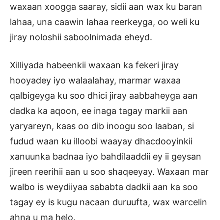
waxaan xoogga saaray, sidii aan wax ku baran
lahaa, una caawin lahaa reerkeyga, oo weli ku
jiray noloshii saboolnimada eheyd.
Xilliyada habeenkii waxaan ka fekeri jiray
hooyadey iyo walaalahay, marmar waxaa
qalbigeyga ku soo dhici jiray aabbaheyga aan
dadka ka aqoon, ee inaga tagay markii aan
yaryareyn, kaas oo dib inoogu soo laaban, si
fudud waan ku illoobi waayay dhacdooyinkii
xanuunka badnaa iyo bahdilaaddii ey ii geysan
jireen reerihii aan u soo shaqeeyay. Waxaan mar
walbo is weydiiyaa sababta dadkii aan ka soo
tagay ey is kugu nacaan duruufta, wax warcelin
ahna u ma helo.