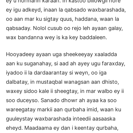
ey u hormarin karaan. In kastoo billowgii hore
ey igu adkeyd, inaan la qabsado waxbarashada,
oo aan mar ku sigtay quus, haddana, waan la
qabsaday. Nolol cusub oo rejo leh ayaan galay,
wax bandanna wey is ka key baddaleen.
Hooyadeey ayaan uga sheekeeyay xaaladda
aan ku suganahay, si aad ah ayey ugu faraxday,
iyadoo ii la dardaarantay si weyn, oo iga
dalbatay, in mustaqbal wanagsan aan dhisto,
waxey sidoo kale ii sheegtay, in mar walbo ey ii
soo duceyso. Sanado dhowr ah ayaa ka soo
wareegatay markii aan qurbaha imid, waan ku
guuleystay waxbarashada inteedii aasaaska
eheyd. Maadaama ey dan i keentay qurbaha,