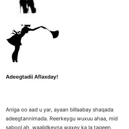
Adeegtadii Aflaxday!
Aniga oo aad u yar, ayaan billaabay shaqada
adeegtannimada. Reerkeygu wuxuu ahaa, mid
sabool ah, waalidkeyna waxey ka la tageen,