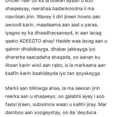
Dhowr reer oo ka la duwan ayaan u soo
shaqeeyay, reerahaa badankoodna ii ma
naxriisan jirin. Waxey ii diri jireen howlo aan
awoodi karin, maadaama aan aad u yaraa,
iyagoo ey ka dhaadhacsaneyd, in aan lacag
qaato ADEEGTO ahay! Hadde waa lacag aan u
qalmin dhididkeyga, dhabar jabkayga iyo
dhererka saacadaha shaqada, oo aanan ku
iibsan karin wixii aan rabo, is la markaana aan
kaafin karin baahideyda iyo tan qoyskeyga.
Markii aan billowga ahaa, la ma seexan jirin
reerka aan u shaqeeyo, oo galabtii ayey i soo
fasixi jireen, subixiinna waan u kallihi jiray. Mar
damboo aan xoogeystay, oo da´deyduna