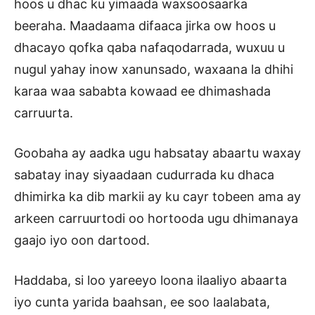
hoos u dhac ku yimaada waxsoosaarka
beeraha. Maadaama difaaca jirka ow hoos u
dhacayo qofka qaba nafaqodarrada, wuxuu u
nugul yahay inow xanunsado, waxaana la dhihi
karaa waa sababta kowaad ee dhimashada
carruurta.
Goobaha ay aadka ugu habsatay abaartu waxay
sabatay inay siyaadaan cudurrada ku dhaca
dhimirka ka dib markii ay ku cayr tobeen ama ay
arkeen carruurtodi oo hortooda ugu dhimanaya
gaajo iyo oon dartood.
Haddaba, si loo yareeyo loona ilaaliyo abaarta
iyo cunta yarida baahsan, ee soo laalabata,