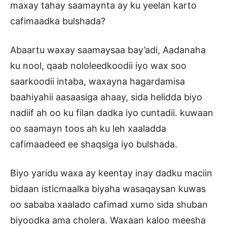
maxay tahay saamaynta ay ku yeelan karto
cafimaadka bulshada?
Abaartu waxay saamaysaa bay’adi, Aadanaha
ku nool, qaab nololeedkoodii iyo wax soo
saarkoodii intaba, waxayna hagardamisa
baahiyahii aasaasiga ahaay, sida helidda biyo
nadiif ah oo ku filan dadka iyo cuntadii. kuwaan
oo saamayn toos ah ku leh xaaladda
cafimaadeed ee shaqsiga iyo bulshada.
Biyo yaridu waxa ay keentay inay dadku maciin
bidaan isticmaalka biyaha wasaqaysan kuwas
oo sababa xaalado cafimad xumo sida shuban
biyoodka ama cholera. Waxaan kaloo meesha