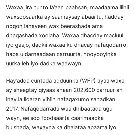
Waxaa jira cunto la’aan baahsan, maadaama ilihii
waxsoosaarka ay saamaysay abaartu, hadday
noqon lahayeen wax beerashada ama
dhaqashada xoolaha. Waxaa dhacday macluul
iyo gaajo, dadkii waxaa ku dhacay nafaqodarro,
haba u darnaadaan carruurta, hooyooyinka
uurka leh iyo dadka waawayn.
Hay’adda cuntada adduunka (WFP) ayaa waxa
ay sheegtay qiyaas ahaan 202,600 carruur ah
inay la ildaran yihiin nafaqaxumo sanadkan
2017. Nafaqodarrada waa dhibaatada ugu
wayn, ee soo foodsaarta caafimaadka
bulshada, waxayna ka dhalataa abaarta iyo