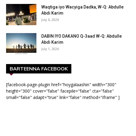
Waqtiga iyo Wacyiga Dadka, W-Q: Abdulle
Abdi Karim
July 6, 2026
DABIN IYO DAKANO Q-3aad W-Q: Abdulle
Abdi Karim
July 1, 2026
BARTEENNA FACEBOOK
[facebook-page-plugin href="hoygalaashin" width="300"
height="300" cover="false" facepile="false" cta="false"
small="false" adapt="true" link="false" method="iframe" ]