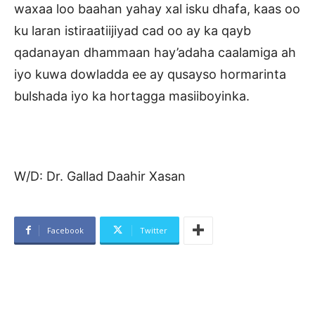
waxaa loo baahan yahay xal isku dhafa, kaas oo
ku laran istiraatiijiyad cad oo ay ka qayb
qadanayan dhammaan hay’adaha caalamiga ah
iyo kuwa dowladda ee ay qusayso hormarinta
bulshada iyo ka hortagga masiiboyinka.
W/D: Dr. Gallad Daahir Xasan
Facebook
Twitter