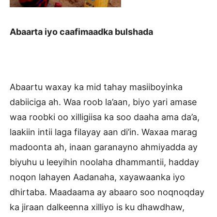
Abaarta iyo caafimaadka bulshada
Abaartu waxay ka mid tahay masiiboyinka
dabiiciga ah. Waa roob la’aan, biyo yari amase
waa roobki oo xilligiisa ka soo daaha ama da’a,
laakiin intii laga filayay aan di’in. Waxaa marag
madoonta ah, inaan garanayno ahmiyadda ay
biyuhu u leeyihin noolaha dhammantii, hadday
noqon lahayen Aadanaha, xayawaanka iyo
dhirtaba. Maadaama ay abaaro soo noqnoqday
ka jiraan dalkeenna xilliyo is ku dhawdhaw,