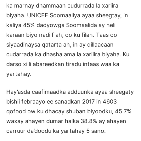
ka marnay dhammaan cudurrada la xariira
biyaha. UNICEF Soomaaliya ayaa sheegtay, in
kaliya 45% dadyowga Soomaalida ay heli
karaan biyo nadiif ah, oo ku filan. Taas oo
siyaadinaysa qatarta ah, in ay dillaacaan
cudarrada ka dhasha ama la xariiira biyaha. Ku
darso xilli abareedkan tiradu intaas waa ka
yartahay.
Hay’asda caafimaadka adduunka ayaa sheegaty
bishii febraayo ee sanadkan 2017 in 4603
qofood ow ku dhacay shuban biyoodku, 45.7%
waxay ahayen dumar halka 38.8% ay ahayen
carruur da’doodu ka yartahay 5 sano.