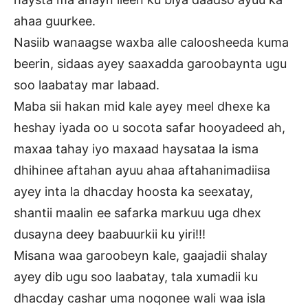
ahaa guurkee.
Nasiib wanaagse waxba alle caloosheeda kuma
beerin, sidaas ayey saaxadda garoobaynta ugu
soo laabatay mar labaad.
Maba sii hakan mid kale ayey meel dhexe ka
heshay iyada oo u socota safar hooyadeed ah,
maxaa tahay iyo maxaad haysataa la isma
dhihinee aftahan ayuu ahaa aftahanimadiisa
ayey inta la dhacday hoosta ka seexatay,
shantii maalin ee safarka markuu uga dhex
dusayna deey baabuurkii ku yiri!!!
Misana waa garoobeyn kale, gaajadii shalay
ayey dib ugu soo laabatay, tala xumadii ku
dhacday cashar uma noqonee wali waa isla