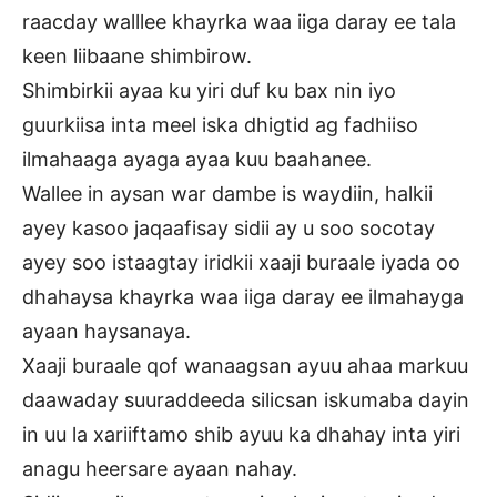
raacday walllee khayrka waa iiga daray ee tala
keen liibaane shimbirow.
Shimbirkii ayaa ku yiri duf ku bax nin iyo
guurkiisa inta meel iska dhigtid ag fadhiiso
ilmahaaga ayaga ayaa kuu baahanee.
Wallee in aysan war dambe is waydiin, halkii
ayey kasoo jaqaafisay sidii ay u soo socotay
ayey soo istaagtay iridkii xaaji buraale iyada oo
dhahaysa khayrka waa iiga daray ee ilmahayga
ayaan haysanaya.
Xaaji buraale qof wanaagsan ayuu ahaa markuu
daawaday suuraddeeda silicsan iskumaba dayin
in uu la xariiftamo shib ayuu ka dhahay inta yiri
anagu heersare ayaan nahay.