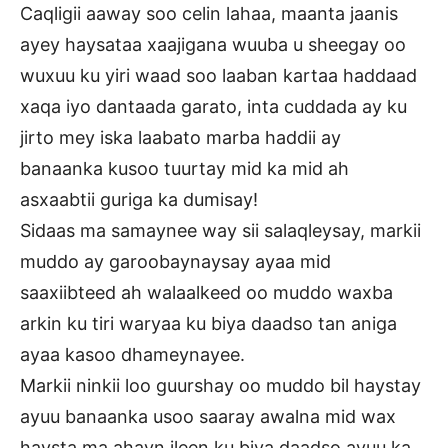
Caqligii aaway soo celin lahaa, maanta jaanis
ayey haysataa xaajigana wuuba u sheegay oo
wuxuu ku yiri waad soo laaban kartaa haddaad
xaqa iyo dantaada garato, inta cuddada ay ku
jirto mey iska laabato marba haddii ay
banaanka kusoo tuurtay mid ka mid ah
asxaabtii guriga ka dumisay!
Sidaas ma samaynee way sii salaqleysay, markii
muddo ay garoobaynaysay ayaa mid
saaxiibteed ah walaalkeed oo muddo waxba
arkin ku tiri waryaa ku biya daadso tan aniga
ayaa kasoo dhameynayee.
Markii ninkii loo guurshay oo muddo bil haystay
ayuu banaanka usoo saaray awalna mid wax
haysta ma ahayn ileen ku biya daadso ayuu ka