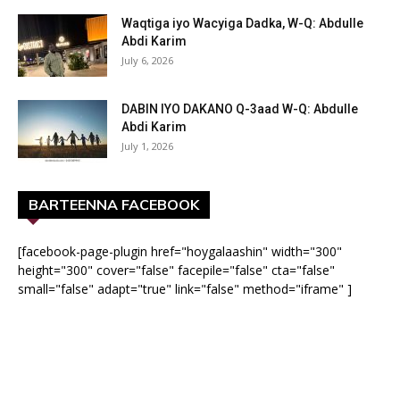
Waqtiga iyo Wacyiga Dadka, W-Q: Abdulle
Abdi Karim
July 6, 2026
DABIN IYO DAKANO Q-3aad W-Q: Abdulle
Abdi Karim
July 1, 2026
BARTEENNA FACEBOOK
[facebook-page-plugin href="hoygalaashin" width="300"
height="300" cover="false" facepile="false" cta="false"
small="false" adapt="true" link="false" method="iframe" ]