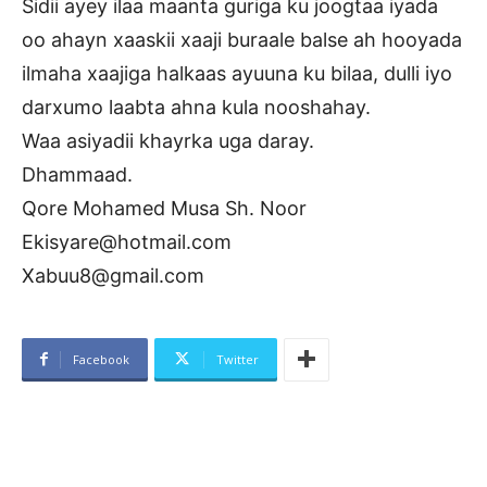
Sidii ayey ilaa maanta guriga ku joogtaa iyada
oo ahayn xaaskii xaaji buraale balse ah hooyada
ilmaha xaajiga halkaas ayuuna ku bilaa, dulli iyo
darxumo laabta ahna kula nooshahay.
Waa asiyadii khayrka uga daray.
Dhammaad.
Qore Mohamed Musa Sh. Noor
Ekisyare@hotmail.com
Xabuu8@gmail.com
Facebook
Twitter