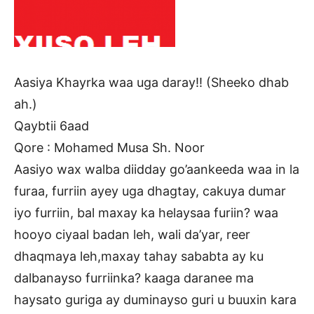
Aasiya Khayrka waa uga daray!! (Sheeko dhab
ah.)
Qaybtii 6aad
Qore : Mohamed Musa Sh. Noor
Aasiyo wax walba diidday go’aankeeda waa in la
furaa, furriin ayey uga dhagtay, cakuya dumar
iyo furriin, bal maxay ka helaysaa furiin? waa
hooyo ciyaal badan leh, wali da’yar, reer
dhaqmaya leh,maxay tahay sababta ay ku
dalbanayso furriinka? kaaga daranee ma
haysato guriga ay duminayso guri u buuxin kara