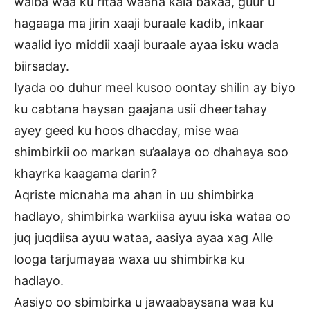
walba waa ku ritaa waana kala baxaa, guur u
hagaaga ma jirin xaaji buraale kadib, inkaar
waalid iyo middii xaaji buraale ayaa isku wada
biirsaday.
Iyada oo duhur meel kusoo oontay shilin ay biyo
ku cabtana haysan gaajana usii dheertahay
ayey geed ku hoos dhacday, mise waa
shimbirkii oo markan su’aalaya oo dhahaya soo
khayrka kaagama darin?
Aqriste micnaha ma ahan in uu shimbirka
hadlayo, shimbirka warkiisa ayuu iska wataa oo
juq juqdiisa ayuu wataa, aasiya ayaa xag Alle
looga tarjumayaa waxa uu shimbirka ku
hadlayo.
Aasiyo oo sbimbirka u jawaabaysana waa ku