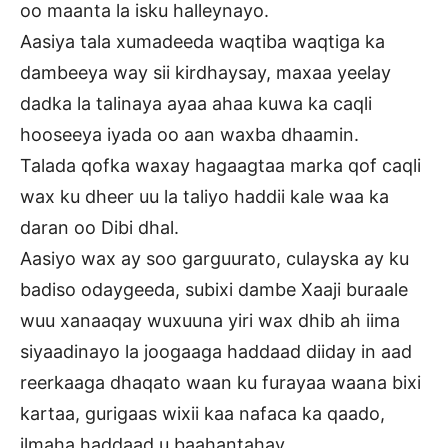
oo maanta la isku halleynayo.
Aasiya tala xumadeeda waqtiba waqtiga ka
dambeeya way sii kirdhaysay, maxaa yeelay
dadka la talinaya ayaa ahaa kuwa ka caqli
hooseeya iyada oo aan waxba dhaamin.
Talada qofka waxay hagaagtaa marka qof caqli
wax ku dheer uu la taliyo haddii kale waa ka
daran oo Dibi dhal.
Aasiyo wax ay soo garguurato, culayska ay ku
badiso odaygeeda, subixi dambe Xaaji buraale
wuu xanaaqay wuxuuna yiri wax dhib ah iima
siyaadinayo la joogaaga haddaad diiday in aad
reerkaaga dhaqato waan ku furayaa waana bixi
kartaa, gurigaas wixii kaa nafaca ka qaado,
ilmaha haddaad u baahantahay