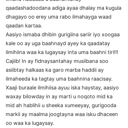
qaadashadoodana adiga ayaa dhalay ma kugula
dhagayo oo erey uma rabo ilmahayga waad
qaadan kartaa.
Aasiyo ismaba dhibin gurigiina sariir iyo xoogaa
kale oo ay uga baahnayd ayey ka qaadatay
ilmihiina waa ka lugaysay inta uma baahni tiri!!!
Cajiib! In ay fidnaysantahay musiibana soo
asiibtay halkaas ka garo marba haddii ay
ilmaheeda ka tagtay uma baahnina raacisay.
Xaaji buraale ilmihiisa ayuu iska haystay, aasiyo
waxay bilowday in ay marti u noqoto mid ka
mid ah hablihii u sheeka xumeeyay, gurigooda
markii ay maalma joogtayna waa isku dhaceen
oo waa ka lugaysay.