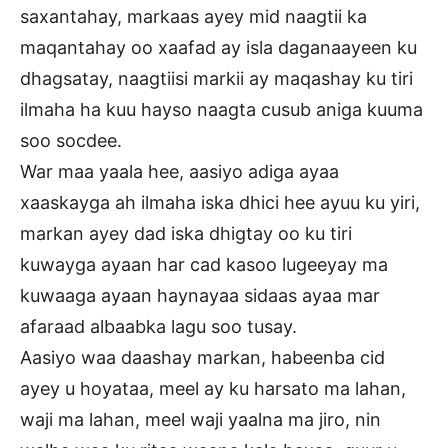
saxantahay, markaas ayey mid naagtii ka
maqantahay oo xaafad ay isla daganaayeen ku
dhagsatay, naagtiisi markii ay maqashay ku tiri
ilmaha ha kuu hayso naagta cusub aniga kuuma
soo socdee.
War maa yaala hee, aasiyo adiga ayaa
xaaskayga ah ilmaha iska dhici hee ayuu ku yiri,
markan ayey dad iska dhigtay oo ku tiri
kuwayga ayaan har cad kasoo lugeeyay ma
kuwaaga ayaan haynayaa sidaas ayaa mar
afaraad albaabka lagu soo tusay.
Aasiyo waa daashay markan, habeenba cid
ayey u hoyataa, meel ay ku harsato ma lahan,
waji ma lahan, meel waji yaalna ma jiro, nin