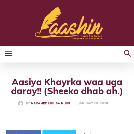
Aasiya Khayrka waa uga
daray!! (Sheeko dhab ah.)
JANUARY 20, 2018
BY
MAXAMED MUUSA NUUR