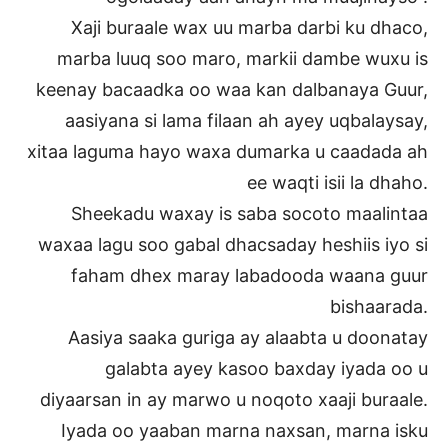
Xaji buraale wax uu marba darbi ku dhaco,
marba luuq soo maro, markii dambe wuxu is
keenay bacaadka oo waa kan dalbanaya Guur,
aasiyana si lama filaan ah ayey uqbalaysay,
xitaa laguma hayo waxa dumarka u caadada ah
ee waqti isii la dhaho.
Sheekadu waxay is saba socoto maalintaa
waxaa lagu soo gabal dhacsaday heshiis iyo si
faham dhex maray labadooda waana guur
bishaarada.
Aasiya saaka guriga ay alaabta u doonatay
galabta ayey kasoo baxday iyada oo u
diyaarsan in ay marwo u noqoto xaaji buraale.
Iyada oo yaaban marna naxsan, marna isku