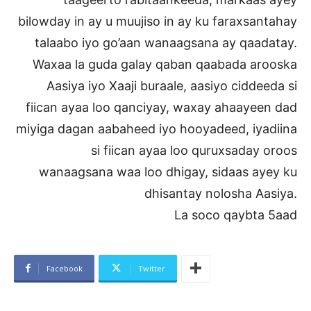
bilowday in ay u muujiso in ay ku faraxsantahay
talaabo iyo go’aan wanaagsana ay qaadatay.
Waxaa la guda galay qaban qaabada arooska
Aasiya iyo Xaaji buraale, aasiyo ciddeeda si
fiican ayaa loo qanciyay, waxay ahaayeen dad
miyiga dagan aabaheed iyo hooyadeed, iyadiina
si fiican ayaa loo quruxsaday oroos
wanaagsana waa loo dhigay, sidaas ayey ku
dhisantay nolosha Aasiya.
La soco qaybta 5aad
Facebook
Twitter