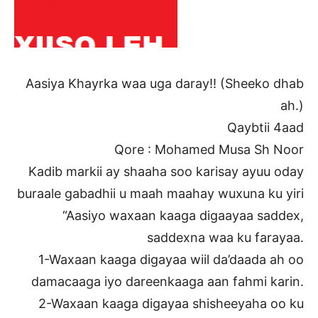
Aasiya Khayrka waa uga daray!! (Sheeko dhab
ah.)
Qaybtii 4aad
Qore : Mohamed Musa Sh Noor
Kadib markii ay shaaha soo karisay ayuu oday
buraale gabadhii u maah maahay wuxuna ku yiri
“Aasiyo waxaan kaaga digaayaa saddex,
saddexna waa ku farayaa.
1-Waxaan kaaga digayaa wiil da’daada ah oo
damacaaga iyo dareenkaaga aan fahmi karin.
2-Waxaan kaaga digayaa shisheeyaha oo ku