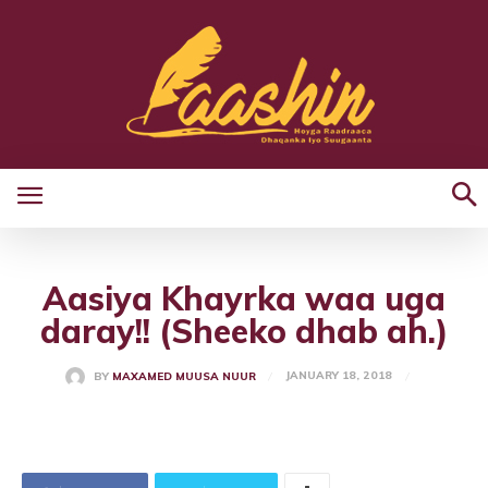
Aasiya Khayrka waa uga
daray!! (Sheeko dhab ah.)
JANUARY 18, 2018
BY
MAXAMED MUUSA NUUR