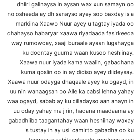
dhiiri galinaysa in aysan wax xun samayn oo
nolosheeda ay dhisanayso ayey soo baxday isla
markiina Xaawo Nuur ayey u tagtay iyada oo
dhahayso habaryar xaawa riyadaada fasirkeeda
way rumowday, xaaji buraale ayaan lugahayga
ku doontay guurna waan kusoo heshiinay.
Xaawa nuur iyada kama waalin, gabadhana
kuma qoslin oo in ay didiso ayey diideysay.
Xaawa nuur odayga dhaqaale ayey ku ogayd, in
uu nin wanaagsan oo Alle ka cabsi lehna yahay
waa ogayd, sabab ay ku cilladayso aan ahayn in
uu oday yahay ma jirin, hadana maadaama ay
gabadhiiba taagantahay waan heshiinay waxay
is tustay in ay usii camirto gabadha oo ku
taageerto rabitaankeeda, markaas ayey