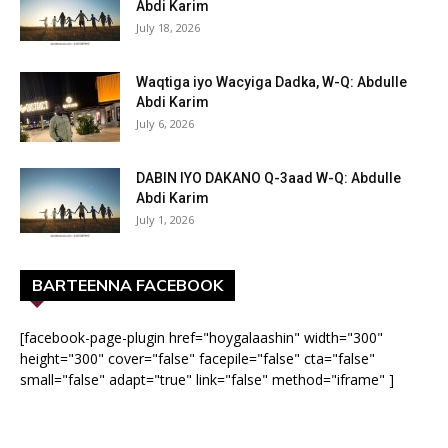
Abdi Karim
July 18, 2026
Waqtiga iyo Wacyiga Dadka, W-Q: Abdulle
Abdi Karim
July 6, 2026
DABIN IYO DAKANO Q-3aad W-Q: Abdulle
Abdi Karim
July 1, 2026
BARTEENNA FACEBOOK
[facebook-page-plugin href="hoygalaashin" width="300"
height="300" cover="false" facepile="false" cta="false"
small="false" adapt="true" link="false" method="iframe" ]