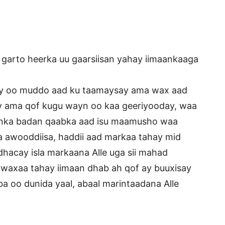
garto heerka uu gaarsiisan yahay iimaankaaga
ay oo muddo aad ku taamaysay ama wax aad
y ama qof kugu wayn oo kaa geeriyooday, waa
unka badan qaabka aad isu maamusho waa
 awooddiisa, haddii aad markaa tahay mid
acay isla markaana Alle uga sii mahad
, waxaa tahay iimaan dhab ah qof ay buuxisay
ba oo dunida yaal, abaal marintaadana Alle