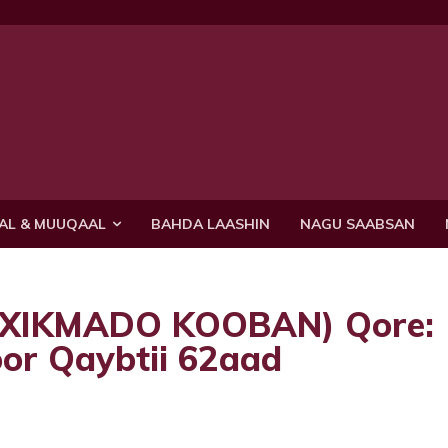
AL & MUUQAAL
BAHDA LAASHIN
NAGU SAABSAN
 (XIKMADO KOOBAN) Qore:
or Qaybtii 62aad