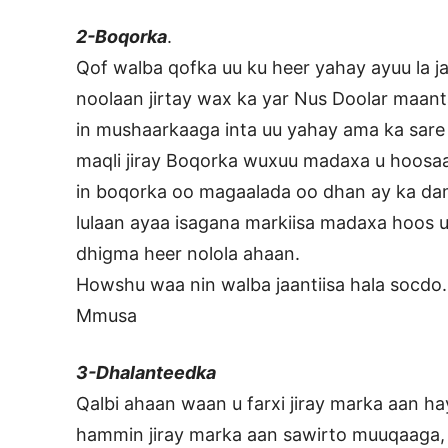
2-Boqorka
.
Qof walba qofka uu ku heer yahay ayuu la ja
noolaan jirtay wax ka yar Nus Doolar maa
in mushaarkaaga inta uu yahay ama ka sar
maqli jiray Boqorka wuxuu madaxa u hoosaa
in boqorka oo magaalada oo dhan ay ka d
lulaan ayaa isagana markiisa madaxa hoos u
dhigma heer nolola ahaan.
Howshu waa nin walba jaantiisa hala socdo.
Mmusa
3-Dhalanteedka
Qalbi ahaan waan u farxi jiray marka aan h
hammin jiray marka aan sawirto muuqaaga