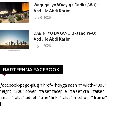
Waqtiga iyo Wacyiga Dadka, W-Q:
Abdulle Abdi Karim
July 6, 2026
DABIN IYO DAKANO Q-3aad W-Q:
Abdulle Abdi Karim
July 1, 2026
BARTEENNA FACEBOOK
[facebook-page-plugin href="hoygalaashin" width="300"
height="300" cover="false" facepile="false" cta="false"
small="false" adapt="true" link="false" method="iframe"
]