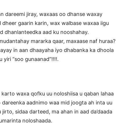
an dareemi jiray, waxaas oo dhanse waxay
 dheer gaarin karin, wax walbase waxaa iigu
ad dhanlanteedka aad ku nooshahay.
s mudantahay mararka qaar, maxaase naf huraa?
waayay in aan dhaayaha iyo dhabanka ka dhoola
u yiri “soo gunaanad”!!!!.
karto waxa qofku uu noloshiisa u qaban lahaa
o dareenka aadnimo waa mid joogta ah inta uu
jirto, sidaa darteed, ma ahan in aad da’daada
umarinta noloshaada.