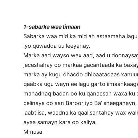
1-sabarka waa Iimaan
Sabarka waa mid ka mid ah astaamaha lagu 
iyo quwadda uu leeyahay.
Marka aad wayso wax aad, aad u doonays
jeceshahay oo markaa gacantaada ka baxa
marka ay kugu dhacdo dhibaatadaas xanu
qaabka ugu wayn ee lagu garto iimaankaaga
mahadnaq badan oo ku qanacsan waxa ku dh
celinaya oo aan Baroor iyo Ba’ sheeganayn
laabtiisa, waadna ka qaalisantahay wax wal
ayaa samayn kara oo kaliya.
Mmusa