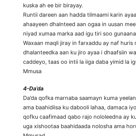
kuska ah ee bir birayay.
Runtii dareen aan hadda tilmaami karin aya
ahaayeen dhalnteed aan ogaa in uusan meel
niyad xumaa marka aad igu tiri soo gunaan
Waxaan maqli jiray in farxaddu ay naf huri
dhalanteedka aan ku jiro ayaa i dhaafsiin 
caddeyo, taas oo intii la iiga daba yimid la ig
Mmusa
4-Da’da
Da’da qofka marnaba saamayn kuma yeelan 
ama baahidiisa ku dabooli lahaa, damaca iy
qofku caafimaad qabo rajo nololeedna ay ku 
uga xishootaa baahidaada nolosha ama hor
Mmusad