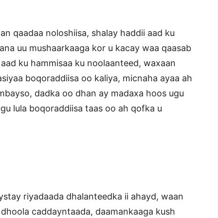
an qaadaa noloshiisa, shalay haddii aad ku
ntana uu mushaarkaaga kor u kacay waa qaasab
e aad ku hammisaa ku noolaanteed, waxaan
siyaa boqoraddiisa oo kaliya, micnaha ayaa ah
ambayso, dadka oo dhan ay madaxa hoos ugu
gu lula boqoraddiisa taas oo ah qofka u
aystay riyadaada dhalanteedka ii ahayd, waan
, dhoola caddayntaada, daamankaaga kush