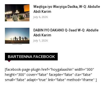
Waqtiga iyo Wacyiga Dadka, W-Q: Abdulle
Abdi Karim
July 6, 2026
DABIN IYO DAKANO Q-3aad W-Q: Abdulle
Abdi Karim
July 1, 2026
BARTEENNA FACEBOOK
[facebook-page-plugin href="hoygalaashin" width="300"
height="300" cover="false" facepile="false" cta="false"
small="false" adapt="true" link="false" method="iframe" ]