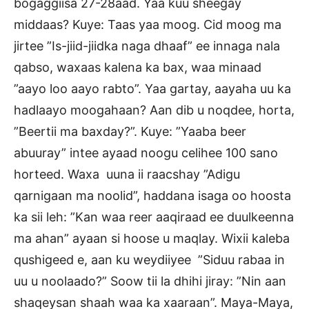
bogaggiisa 27-28aad. Yaa kuu sheegay
middaas? Kuye: Taas yaa moog. Cid moog ma
jirtee ”Is-jiid-jiidka naga dhaaf” ee innaga nala
qabso, waxaas kalena ka bax, waa minaad
”aayo loo aayo rabto”. Yaa gartay, aayaha uu ka
hadlaayo moogahaan? Aan dib u noqdee, horta,
”Beertii ma baxday?”. Kuye: ”Yaaba beer
abuuray” intee ayaad noogu celihee 100 sano
horteed. Waxa uuna ii raacshay ”Adigu
qarnigaan ma noolid”, haddana isaga oo hoosta
ka sii leh: ”Kan waa reer aaqiraad ee duulkeenna
ma ahan” ayaan si hoose u maqlay. Wixii kaleba
qushigeed e, aan ku weydiiyee ”Siduu rabaa in
uu u noolaado?” Soow tii la dhihi jiray: ”Nin aan
shaqeysan shaah waa ka xaaraan”. Maya-Maya,