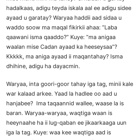
hadalkaas, adigu teyda iskala aal ee adigu sidee
ayaad u garatay? Waryaa haddii aad sidaa u
waddo soow ma maqal fikirkii ahaa: ”Laba
qaawani isma qaaddo?” Kuye: ”ma anigaa
waalan mise Cadan ayaad ka heeseysaa”?
Kkkkk, ma aniga ayaad ii maqantahay? Isma
dhihine, adigu ha dayacmin.
Waryaa, inta goori-goor tahay iga tag, minii kale
war kalaad arkee. Yaad la hadlee oo aad u
hanjabee? Ima taqaannid wallee, waase la is
baran. Waryaa-waryaa, waqtiga waan is
heeynaahe ha ii lug-qaban ee jikaarkaaga uun
iga la tag. Kuye: waa kee waqtiga aad is