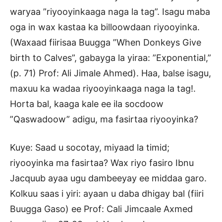
waryaa ”riyooyinkaaga naga la tag”. Isagu maba
oga in wax kastaa ka billoowdaan riyooyinka.
(Waxaad fiirisaa Buugga ”When Donkeys Give
birth to Calves”, gabayga la yiraa: ”Exponential,”
(p. 71) Prof: Ali Jimale Ahmed). Haa, balse isagu,
maxuu ka wadaa riyooyinkaaga naga la tag!.
Horta bal, kaaga kale ee ila socdoow
”Qaswadoow” adigu, ma fasirtaa riyooyinka?
Kuye: Saad u socotay, miyaad la timid;
riyooyinka ma fasirtaa? Wax riyo fasiro Ibnu
Jacquub ayaa ugu dambeeyay ee middaa garo.
Kolkuu saas i yiri: ayaan u daba dhigay bal (fiiri
Buugga Gaso) ee Prof: Cali Jimcaale Axmed