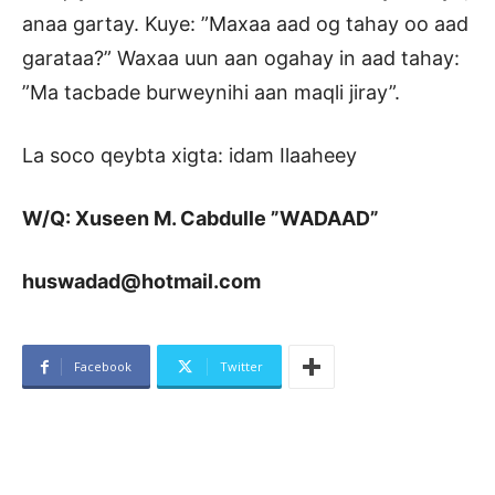
anaa gartay. Kuye: ”Maxaa aad og tahay oo aad
garataa?” Waxaa uun aan ogahay in aad tahay:
”Ma tacbade burweynihi aan maqli jiray”.
La soco qeybta xigta: idam Ilaaheey
W/Q: Xuseen M. Cabdulle ”WADAAD”
huswadad@hotmail.com
Facebook
Twitter