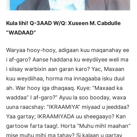
Kula lihi! Q-3AAD W/Q: Xuseen M. Cabdulle
”WADAAD”
Waryaa hooy-hooy, adigaan kuu maqanahay ee
i af-garo? Aanse haddana ku weydiiyee weli ma
i siisay warbixin aan garan karo? Yac, Maxaan
kuu weydiihaa, horma ma innagaaba isku duul
ah. War hooy iga dhaqaaq. Kuye: ”Maxaad ka
waddaa” I af-garo?” Ayuu la soo booday, waxa
uuna raacshay: ”IKRAAMIYA” miyaad u jeeddaa?
Yaa gartay; IKRAAMIYADA uu sheegaayo? Kan
gartoow farta taag!. Horta ”Muhu mihI maahan”
mise muhu mihi ma tahay? Si kalaan u gartay