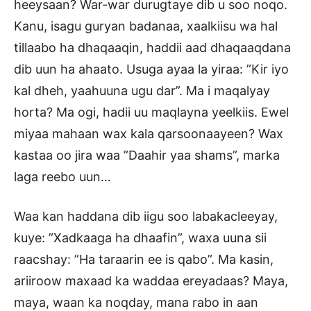
heeysaan? War-war durugtaye dib u soo noqo.
Kanu, isagu guryan badanaa, xaalkiisu wa hal
tillaabo ha dhaqaaqin, haddii aad dhaqaaqdana
dib uun ha ahaato. Usuga ayaa la yiraa: ”Kir iyo
kal dheh, yaahuuna ugu dar”. Ma i maqalyay
horta? Ma ogi, hadii uu maqlayna yeelkiis. Ewel
miyaa mahaan wax kala qarsoonaayeen? Wax
kastaa oo jira waa ”Daahir yaa shams”, marka
laga reebo uun…
Waa kan haddana dib iigu soo labakacleeyay,
kuye: ”Xadkaaga ha dhaafin”, waxa uuna sii
raacshay: ”Ha taraarin ee is qabo”. Ma kasin,
ariiroow maxaad ka waddaa ereyadaas? Maya,
maya, waan ka noqday, mana rabo in aan