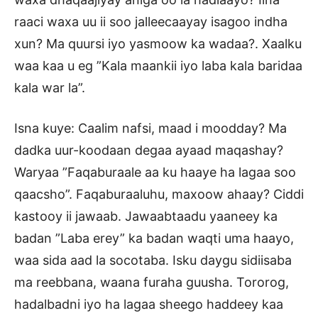
raaci waxa uu ii soo jalleecaayay isagoo indha
xun? Ma quursi iyo yasmoow ka wadaa?. Xaalku
waa kaa u eg ”Kala maankii iyo laba kala baridaa
kala war la”.
Isna kuye: Caalim nafsi, maad i moodday? Ma
dadka uur-koodaan degaa ayaad maqashay?
Waryaa ”Faqaburaale aa ku haaye ha lagaa soo
qaacsho”. Faqaburaaluhu, maxoow ahaay? Ciddi
kastooy ii jawaab. Jawaabtaadu yaaneey ka
badan ”Laba erey” ka badan waqti uma haayo,
waa sida aad la socotaba. Isku daygu sidiisaba
ma reebbana, waana furaha guusha. Tororog,
hadalbadni iyo ha lagaa sheego haddeey kaa