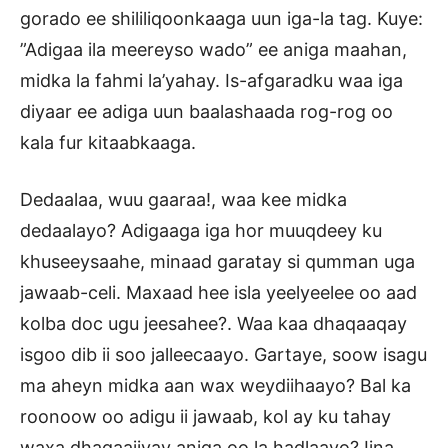
gorado ee shililiqoonkaaga uun iga-la tag. Kuye:
”Adigaa ila meereyso wado” ee aniga maahan,
midka la fahmi la’yahay. Is-afgaradku waa iga
diyaar ee adiga uun baalashaada rog-rog oo
kala fur kitaabkaaga.
Dedaalaa, wuu gaaraa!, waa kee midka
dedaalayo? Adigaaga iga hor muuqdeey ku
khuseeysaahe, minaad garatay si qumman uga
jawaab-celi. Maxaad hee isla yeelyeelee oo aad
kolba doc ugu jeesahee?. Waa kaa dhaqaaqay
isgoo dib ii soo jalleecaayo. Gartaye, soow isagu
ma aheyn midka aan wax weydiihaayo? Bal ka
roonoow oo adigu ii jawaab, kol ay ku tahay
waxa dhaqaajiyay aniga oo la hadlaayo? Iina