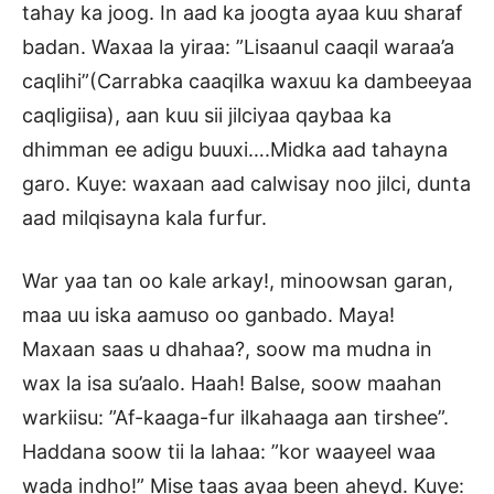
tahay ka joog. In aad ka joogta ayaa kuu sharaf
badan. Waxaa la yiraa: ”Lisaanul caaqil waraa’a
caqlihi”(Carrabka caaqilka waxuu ka dambeeyaa
caqligiisa), aan kuu sii jilciyaa qaybaa ka
dhimman ee adigu buuxi….Midka aad tahayna
garo. Kuye: waxaan aad calwisay noo jilci, dunta
aad milqisayna kala furfur.
War yaa tan oo kale arkay!, minoowsan garan,
maa uu iska aamuso oo ganbado. Maya!
Maxaan saas u dhahaa?, soow ma mudna in
wax la isa su’aalo. Haah! Balse, soow maahan
warkiisu: ”Af-kaaga-fur ilkahaaga aan tirshee”.
Haddana soow tii la lahaa: ”kor waayeel waa
wada indho!” Mise taas ayaa been aheyd. Kuye: