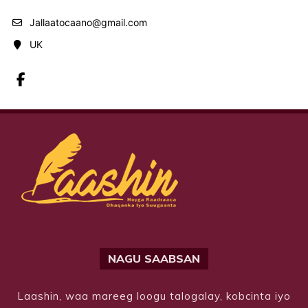
Jallaatocaano@gmail.com
UK
NAGU SAABSAN
Laashin, waa mareeg loogu talogalay, kobcinta iyo